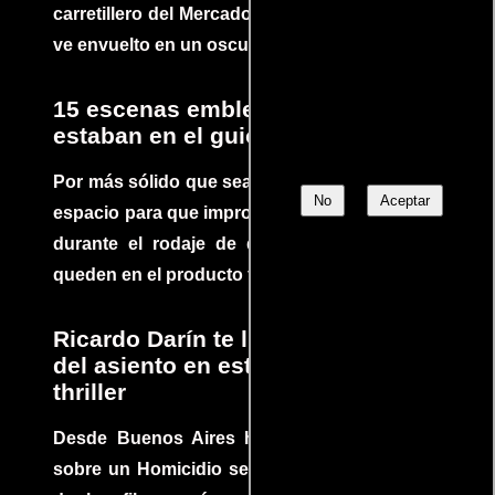
carretillero del Mercado 4 de Asunción que se
ve envuelto en un oscuro mundo de crimen
15 escenas emblemáticas que no
estaban en el guion
Por más sólido que sea un guión siempre hay
No
Aceptar
espacio para que improvisaciones que se dan
durante el rodaje de determinadas escenas
queden en el producto final.
Ricardo Darín te llevará al borde
del asiento en este increíble
thriller
Desde Buenos Aires hasta el mundo, Tesis
sobre un Homicidio se ha convertido en uno