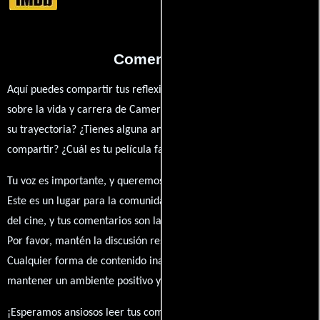
Comentarios
Aquí puedes compartir tus reflexiones, anécdotas y opiniones
sobre la vida y carrera de Cameron Hilts. ¿Qué te ha inspirado de
su trayectoria? ¿Tienes alguna anécdota personal que desees
compartir? ¿Cuál es tu película favorita en la que ha participado?
Tu voz es importante, y queremos escuchar tus pensamientos.
Este es un lugar para la comunidad de admiradores y amantes
del cine, y tus comentarios son la esencia de esta conversación.
Por favor, mantén la discusión respetuosa y constructiva.
Cualquier forma de contenido inapropiado será eliminado para
mantener un ambiente positivo y enriquecedor para todos.
¡Esperamos ansiosos leer tus comentarios y conocer tus puntos