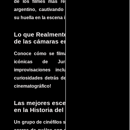
de los filmes más recomendados del cine
argentino, cautivando audiencias y dejando
su huella en la escena internacional.
Lo que Realmente Sucedió detrás
de las cámaras en Jurassic Park
Conoce cómo se filmaron algunas escenas
icónicas de Jurassic Park, con
improvisaciones incluidas. ¡Descubre las
curiosidades detrás del rodaje de un clásico
cinematográfico!
Las mejores escenas de acción
en la Historia del cine
Un grupo de cinéfilos se juntaron para debatir