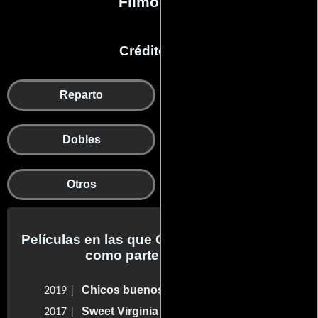
Filmografía
Créditos en:
Reparto
Ayudante de dirección
Cámaras y dep. de
Dobles
electricidad
Otros
Películas en las que Cameron Hilts trabajo
como parte del reparto
Chicos buenos
2019 |
Sweet Virginia
2017 |