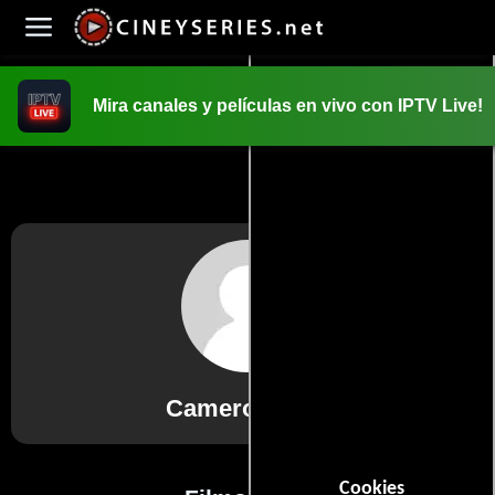
Mira canales y películas en vivo con IPTV Live!
INICIO
PELICULAS
Cameron Hilts
Cookies