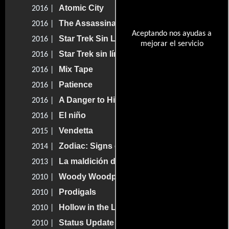
Atomic City
2016 |
The Assassination of Abraham Lincoln
2016 |
Aceptando nos ayudas a
Star Trek Sin Límites
2016 |
mejorar el servicio
Star Trek sin límites
2016 |
Mix Tape
2016 |
Patience
2016 |
A Danger to Himself and Others
2016 |
El niño
2016 |
Vendetta
2015 |
Zodiac: Signs of the Apocalypse
2014 |
La maldición de los Murphy
2013 |
Woody Woodpecker
2010 |
Prodigals
2010 |
Hollow in the Land
2010 |
Status Update
2010 |