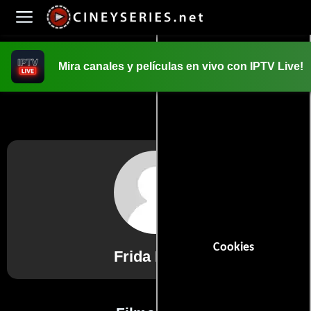
Mira canales y películas en vivo con IPTV Live!
INICIO
PELICULAS
Cookies
Frida Lizine