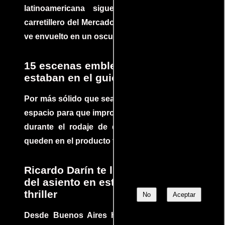
latinoamericana sigue la historia de un
carretillero del Mercado 4 de Asunción que se
ve envuelto en un oscuro mundo de crimen
15 escenas emblemáticas que no
estaban en el guion
Por más sólido que sea un guión siempre hay
espacio para que improvisaciones que se dan
durante el rodaje de determinadas escenas
queden en el producto final.
Ricardo Darín te llevará al borde
del asiento en este increíble
thriller
No
Aceptar
Desde Buenos Aires hasta el mundo, Tesis