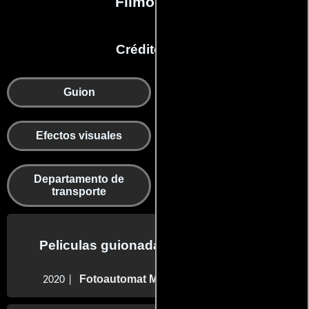
Filmografía
Créditos en:
Guion
Ayudante de dirección
Departamento de
Efectos visuales
reparto
Departamento de
Otros
transporte
Peliculas guionadas por Frida Lizine
Fotoautomat Man
2020 |