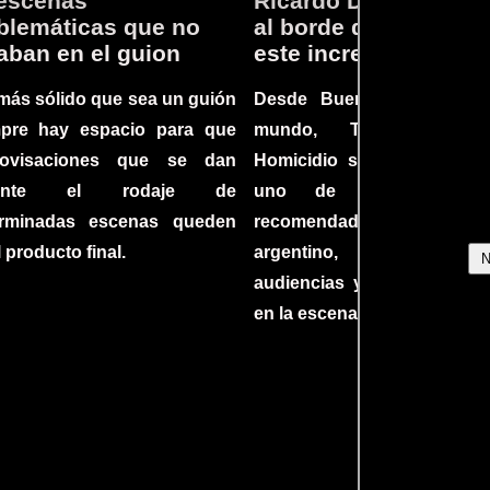
escenas
Ricardo Darín te llev
lemáticas que no
al borde del asiento 
aban en el guion
este increíble thriller
más sólido que sea un guión
Desde Buenos Aires hast
mpre hay espacio para que
mundo, Tesis sobre
rovisaciones que se dan
Homicidio se ha converti
rante el rodaje de
uno de los filmes 
erminadas escenas queden
recomendados del c
l producto final.
argentino, cautiva
audiencias y dejando su h
en la escena internacional.