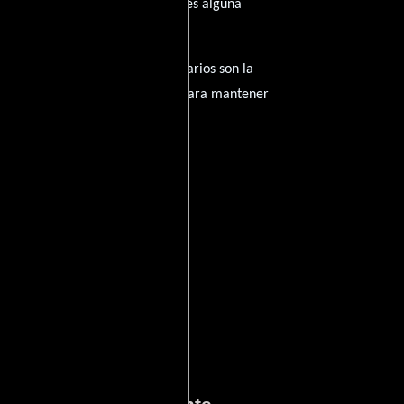
spirado de su trayectoria? ¿Tienes alguna
amantes del cine, y tus comentarios son la
nido inapropiado será eliminado para mantener