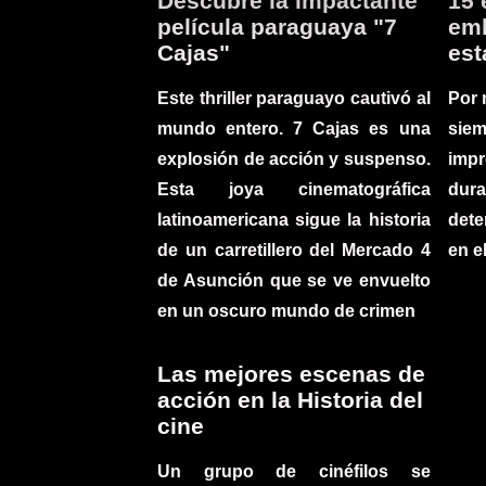
Descubre la impactante
15 
película paraguaya "7
emb
Cajas"
est
Este thriller paraguayo cautivó al
Por 
mundo entero. 7 Cajas es una
sie
explosión de acción y suspenso.
imp
Esta joya cinematográfica
du
latinoamericana sigue la historia
det
de un carretillero del Mercado 4
en e
de Asunción que se ve envuelto
en un oscuro mundo de crimen
Las mejores escenas de
acción en la Historia del
cine
Un grupo de cinéfilos se