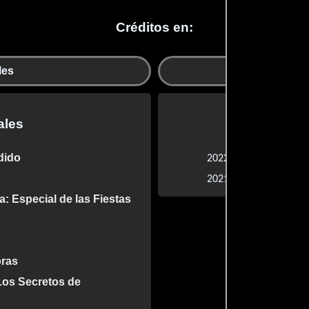
Créditos en:
les
Departa
ales
Departam
dido
Bestia
2022 |
Matrix resur
2021 |
a: Especial de las Fiestas
bras
Los Secretos de