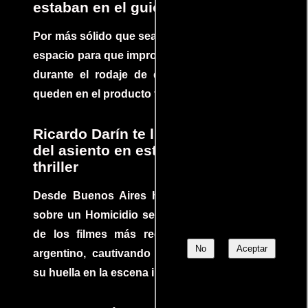
estaban en el guion
Por más sólido que sea un guión siempre hay
espacio para que improvisaciones que se dan
durante el rodaje de determinadas escenas
queden en el producto final.
Ricardo Darín te llevará al borde
del asiento en este increíble
thriller
Desde Buenos Aires hasta el mundo, Tesis
sobre un Homicidio se ha convertido en uno
de los filmes más recomendados del cine
No
Aceptar
argentino, cautivando audiencias y dejando
su huella en la escena internacional.