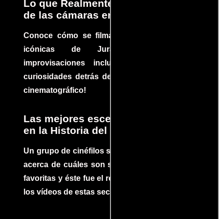
Lo que Realmente Sucedió detrás
de las cámaras en Jurassic Park
Conoce cómo se filmaron algunas escenas
icónicas de Jurassic Park, con
improvisaciones incluidas. ¡Descubre las
curiosidades detrás del rodaje de un clásico
cinematográfico!
Las mejores escenas de acción
en la Historia del cine
Un grupo de cinéfilos se juntaron para debatir
acerca de cuáles son sus escenas de acción
favoritas y éste fue el resultado. No te pierdas
los vídeos de estas secuencias inolvidables.