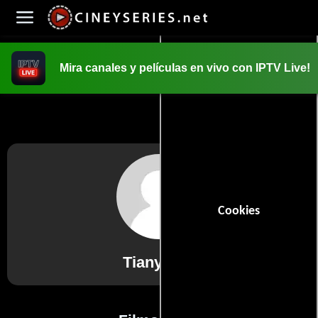
Mira canales y películas en vivo con IPTV Live!
INICIO
PELICULAS
Cookies
Tianyi Kiy