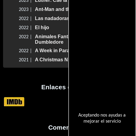
Luther: Cae la noche
2023 |
Ant-Man and the Wasp: Quantumania
2023 |
Las nadadoras
2022 |
El hijo
2022 |
Animales Fantásticos: Los Secretos de
2022 |
Dumbledore
A Week in Paradise
2022 |
A Christmas Number One
2021 |
Enlaces externos
Aceptando nos ayudas a
mejorar el servicio
Comentarios