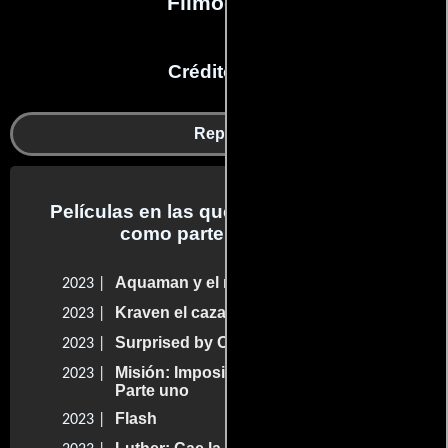
Filmografía
Créditos en:
Reparto
Películas en las que Tianyi Kiy trabajo
como parte del reparto
Aquaman y el reino perdido
2023 |
Kraven el cazador
2023 |
Surprised by Oxford
2023 |
Misión: Imposible - Sentencia mortal -
2023 |
Parte uno
Flash
2023 |