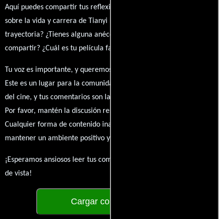
Aquí puedes compartir tus reflexiones, anécdotas y opiniones
sobre la vida y carrera de Tianyi Kiy. ¿Qué te ha inspirado de su
trayectoria? ¿Tienes alguna anécdota personal que desees
compartir? ¿Cuál es tu película favorita en la que ha participado?
Tu voz es importante, y queremos escuchar tus pensamientos.
Este es un lugar para la comunidad de admiradores y amantes
del cine, y tus comentarios son la esencia de esta conversación.
Por favor, mantén la discusión respetuosa y constructiva.
Cualquier forma de contenido inapropiado será eliminado para
mantener un ambiente positivo y enriquecedor para todos.
¡Esperamos ansiosos leer tus comentarios y conocer tus puntos
de vista!
Cargar comentarios