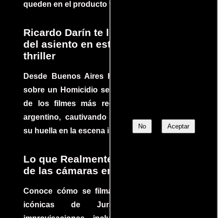
queden en el producto final.
Ricardo Darín te llevará al borde
del asiento en este increíble
thriller
Desde Buenos Aires hasta el mundo, Tesis
sobre un Homicidio se ha convertido en uno
de los filmes más recomendados del cine
argentino, cautivando audiencias y dejando
No
Aceptar
su huella en la escena internacional.
Lo que Realmente Sucedió detrás
de las cámaras en Jurassic Park
Conoce cómo se filmaron algunas escenas
icónicas de Jurassic Park, con