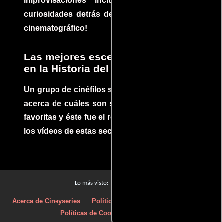
improvisaciones incluidas. ¡Descubre las
curiosidades detrás del rodaje de un clásico
cinematográfico!
Las mejores escenas de acción
en la Historia del cine
Un grupo de cinéfilos se juntaron para debatir
acerca de cuáles son sus escenas de acción
favoritas y éste fue el resultado. No te pierdas
los vídeos de estas secuencias inolvidables.
Películas
Lo más visto:
Acerca de Cineyseries
Políticas de privacidad
Aviso Legal
Políticas de Cookies
Contacto