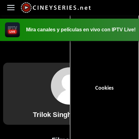
Mira canales y películas en vivo con IPTV Live!
INICIO
PELICULAS
Cookies
Trilok Singh Kachhawa