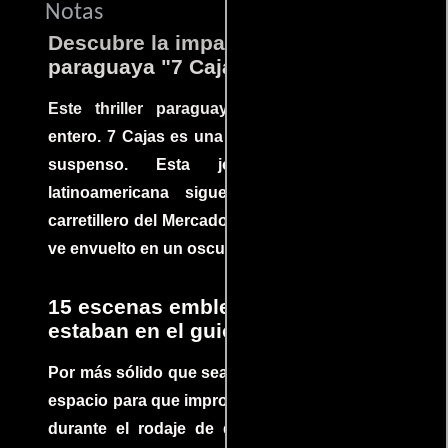
Notas
Descubre la impactante película
paraguaya "7 Cajas"
Este thriller paraguayo cautivó al mundo
entero. 7 Cajas es una explosión de acción y
suspenso. Esta joya cinematográfica
latinoamericana sigue la historia de un
carretillero del Mercado 4 de Asunción que se
ve envuelto en un oscuro mundo de crimen
15 escenas emblemáticas que no
estaban en el guion
Por más sólido que sea un guión siempre hay
espacio para que improvisaciones que se dan
durante el rodaje de determinadas escenas