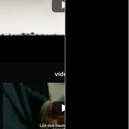
videos
007 Quantum of
Video de la película 007 Quantum of
2008-11-
Solace
Solace
06