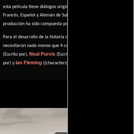
esta película tiene diálogos originales en
Inglés
,
Alemán
,
Italiano
,
Francés
,
Español
y
Alemán de Suiza
. La banda sonora para esta
David Arnold
producción ha sido compuesta por
.
Para el desarrollo de la historia que cuenta esta obra, se
Paul Haggis
necesitaron nada menos que 4 colaboraciones.
Neal Purvis
Robert Wade
(Escrito por),
(Escrito por),
(Escrito
Ian Fleming
por) y
((characters) (u)).