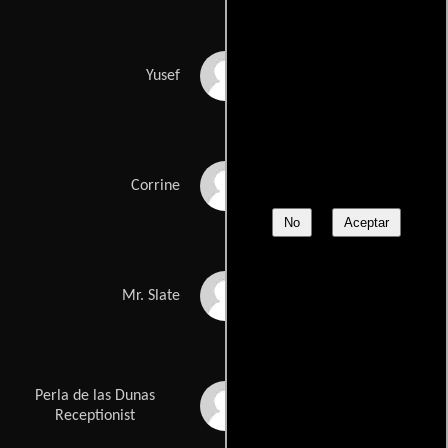
Simon Kassianides
Yusef
Stana Katic
Corrine
No
Aceptar
Neil Jackson
Mr. Slate
Perla de las Dunas
Oona Chaplin
Receptionist