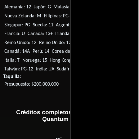
Alemania: 12
Japón: G
Malasia: U
México: B
Países Bajos: 12
Nueva Zelanda: M
Filipinas: PG-13
Portugal: M/12
Singapur: PG
Suecia: 11
Argentina: 13
Dinamarca: 11
Francia: U
Canadá: 13+
Irlanda: 12A
Singapur: PG13
Suiza: 12
Reino Unido: 12
Reino Unido: 12A
EE.UU.: PG-13
Brasil: 14
Canadá: 14A
Perú: 14
Corea del Sur: 15
Finlandia: K-12/9
Italia: T
Noruega: 15
Hong Kong: IIB
España: 13
Islandia: 14
Taiwán: PG-12
India: UA
Sudáfrica: 10
Taquilla:
Presupuesto: $200,000,000
Créditos completos de la película 007
Quantum of Solace