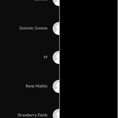
Mathieu Amalric
Dominic Greene
Judi Dench
M
Giancarlo Giannini
Rene Mathis
Gemma Arterton
Strawberry Fields