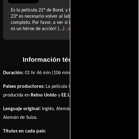
Es la película 22ª de Bond, y la sobrevivirá, pero para la
23ª es necesario volver al laboratorio y rediseñarlo por
completo. Por favor, a ver si lo entienden: ¡James Bond no
..ver más
es un héroe de acción! (...)
Información técnica y general
Duración:
01 hr 46 min (106 minutos) .
Paises productores:
La película Quantum of Solace fué
producida en
Reino Unido
y
EE.UU.
Lenguaje original:
Inglés
,
Alemán
,
Italiano
,
Francés
,
Español
y
Alemán de Suiza
.
Títulos en cada país: