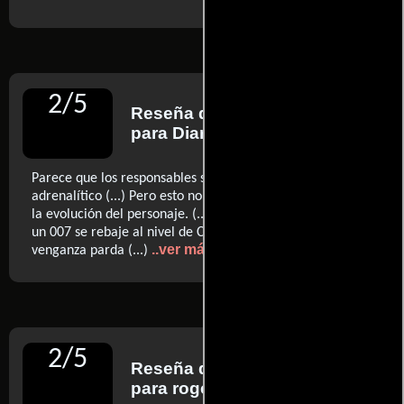
2
/
5
Reseña de
Javier Cortijo
para Diario ABC
Parece que los responsables sufrieran de un 'horror vacui'
adrenalítico (...) Pero esto no es lo que más chirría, sino
la evolución del personaje. (...) no es de recibo que todo
un 007 se rebaje al nivel de Charles Bronson clamando
..ver más
venganza parda (...)
2
/
5
Reseña de
Roger Ebert
para rogerebert.com