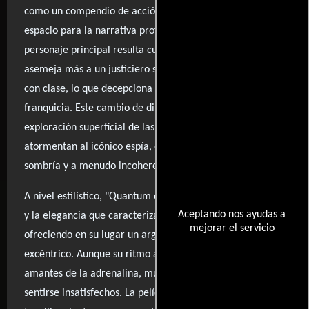
como un compendio de acción incesante, dejando poco
espacio para la narrativa profunda. La evolución del
personaje principal resulta cuestionable; un Bond que se
asemeja más a un justiciero sin matices que a un agente
con clase, lo que decepciona a los puristas de la
franquicia. Este cambio de dinámica lleva a una
exploración superficial de las sombras psicológicas que
atormentan al icónico espía, entregando una historia
sombría y a menudo incoherente.
A nivel estilístico, "Quantum of Solace" carece del humor
Aceptando nos ayudas a
y la elegancia que caracterizaban a "Casino Royale",
mejorar el servicio
ofreciendo en su lugar un argumento rudimentario y algo
excéntrico. Aunque su ritmo acelerado podría atraer a los
amantes de la adrenalina, muchos fans de la saga pueden
sentirse insatisfechos. La película, que logró récords de