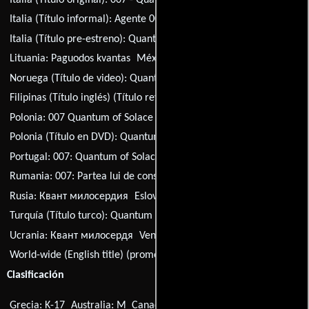
Italia (Título informal):
Agente 007 - Quantum of Solace
Italia (Título pre-estreno):
Quantum
Italia:
Quantum of Solace
Lituania:
Paguodos kvantas
México:
007 Quantum
Noruega (Título de video):
Quantum of Solace
Filipinas (Título inglés) (Título revisión):
Evening Prayer
Polonia:
007 Quantum of Solace
Polonia (Título en DVD):
Quantum of Solace
Portugal:
007: Quantum of Solace
Rumania:
007: Partea lui de consolare
Serbia:
Zrno utehe
Rusia:
Квант милосердия
Eslovaquia:
Quantum of Solace
Turquía (Título turco):
Quantum of Solace
Ucrania:
Квант милосердя
Venezuela:
007
World-wide (English title) (promotional abbreviation):
QoS
Clasificación
Grecia: K-17
Australia: M
Canadá: PG
Finlandia: K-13