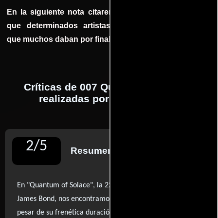
En la siguiente nota citaremos algunos casos en los
que determinados artistaslograron revitalizar sagas
que muchos daban por finalizadas.
Críticas de 007 Quantum of Solace
realizadas por profesionales
2
/
5
Resumen de reseñas
En "Quantum of Solace", la 22ª entrega de la saga de
James Bond, nos encontramos con una película que, a
pesar de su frenética duración de 106 minutos, se siente