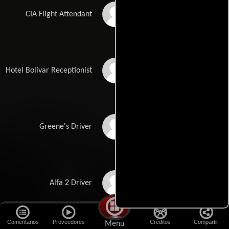
Rachel McDowall
CIA Flight Attendant
Rodrigo Farrugia
Hotel Bolívar Receptionist
Carl von Malaisé
Greene's Driver
Raffaello Degruttola
Alfa 2 Driver
Comentarios
Proveedores
Créditos
Compartir
Menu