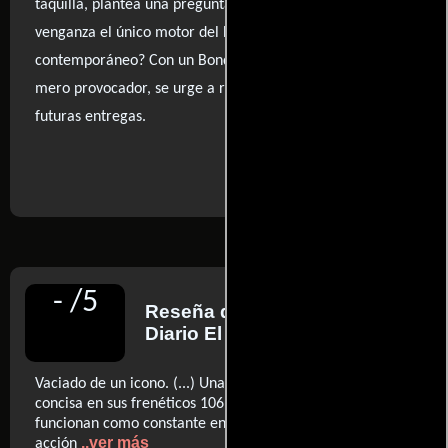
taquilla, plantea una pregunta inquietante: ¿es la
venganza el único motor del heroísmo en el cine
contemporáneo? Con un Bond que se comporta como un
mero provocador, se urge a replantear el rumbo de
futuras entregas.
..ver fuentes
-
/
5
Reseña de
Jordi Costa
para
Diario El País
Vaciado de un icono. (...) Una película sorprendentemente
concisa en sus frenéticos 106 minutos de metraje, que
funcionan como constante encadenado de secuencias de
..ver más
acción