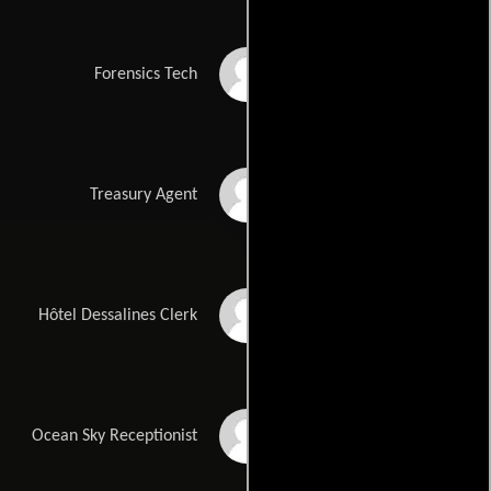
Brendan O'Hea
Forensics Tech
Rufus Wright
Treasury Agent
Kari Patrice Coley
Hôtel Dessalines Clerk
Sarah Hadland
Ocean Sky Receptionist