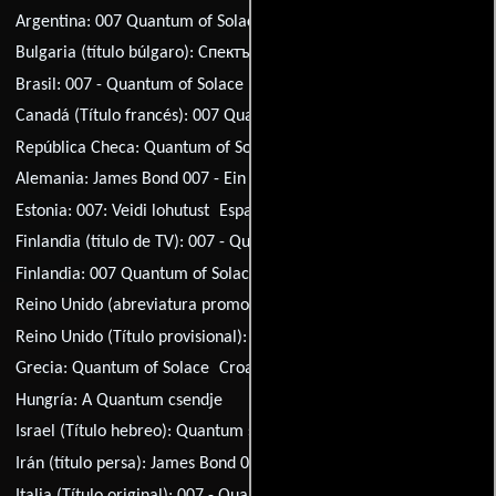
Argentina:
007 Quantum of Solace
Bulgaria (título búlgaro):
Спектър на утехата
Brasil:
007 - Quantum of Solace
Canadá (Título francés):
007 Quantum
República Checa:
Quantum of Solace
Alemania:
James Bond 007 - Ein Quantum Trost
Estonia:
007: Veidi lohutust
España:
007: Quantum of Solace
Finlandia (título de TV):
007 - Quantum of Solace
Finlandia:
007 Quantum of Solace
Reino Unido (abreviatura promocional):
B22
Reino Unido (Título provisional):
Bond 22
Grecia:
Quantum of Solace
Croacia:
Zrno utjehe
Hungría:
A Quantum csendje
Israel (Título hebreo):
Quantum shel nehama
Irán (título persa):
James Bond 007: Mizane Tasalli
Italia (Título original):
007 - Quantum of Solace