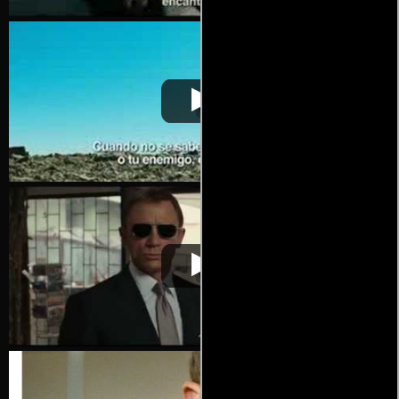
007 Quantum of
Video de la película 007 Quantum of
2008-11-
Solace
Solace
06
007 Quantum of
Video de la película 007 Quantum of
2008-11-
Solace
Solace
06