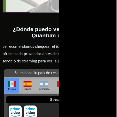
¿Dónde puedo ver la películas 007
Quantum of Solace?
Le recomendamos chequear el idioma, doblaje o subtítulos que
ofrece cada proveedor antes de comprar, alquilar o contratar un
servicio de streming para ver la películas.
Selecciona tu país de residencia
México
España
Argentina
Perú
Colombia
Chile
Ecuador
Streaming