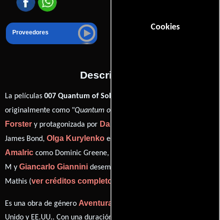
Cookies
Proveedores
Descripción
La películas
007 Quantum of Solace
del año 2008, conocida
Marc
originalmente como "
Quantum of Solace
", está dirigida por
Forster
Daniel Craig
y protagonizada por
quien interpreta a
Olga Kurylenko
Mathieu
James Bond,
en el papel de Camille,
Amalric
Judi Dench
como Dominic Greene,
personificando a
Giancarlo Giannini
M y
desempeñando el papel de Rene
ver créditos completos
Mathis (
).
Aventura
Acción
Es una obra de género
y
producida en Reino
Unido y EE.UU.. Con una duración de 01 hr 46 min (106 minutos),