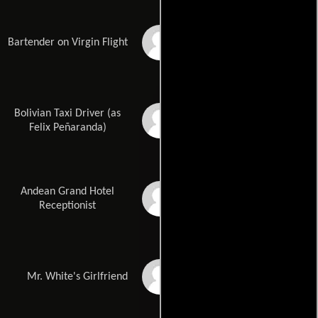
Jake Seal
Bartender on Virgin Flight
Bolivian Taxi Driver (as
Peñarandam Felix
Felix Peñaranda)
Andean Grand Hotel
Emilio Janhunen
Calderón
Receptionist
Elizabeth Arciniega
Mr. White's Girlfriend