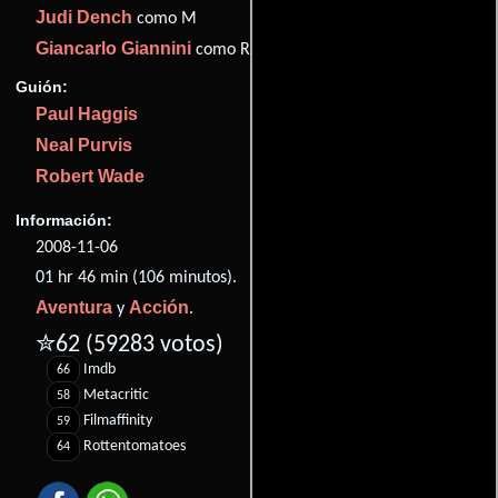
Judi Dench
como M
Giancarlo Giannini
como Rene Mathis
Guión:
Paul Haggis
Neal Purvis
Robert Wade
Información:
2008-11-06
01 hr 46 min (106 minutos).
Aventura
Acción
y
.
✮62
(59283 votos)
Imdb
66
Metacritic
58
Filmaffinity
59
Rottentomatoes
64