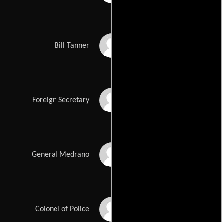
Rory Kinnear
Bill Tanner
Tim Pigott-Smith
Foreign Secretary
Joaquín Cosio
General Medrano
Fernando Guillén
Colonel of Police
Cuervo