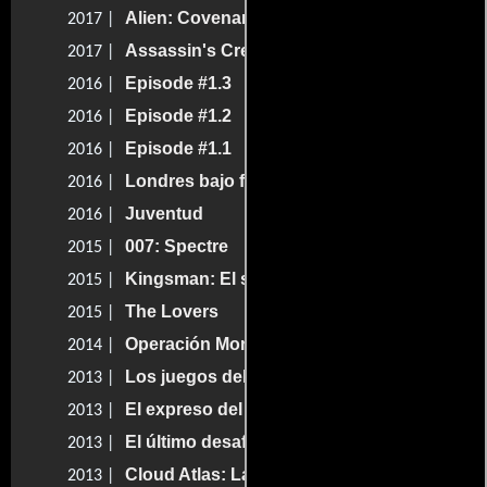
Alien: Covenant
2017 |
Assassin's Creed
2017 |
Episode #1.3
2016 |
Episode #1.2
2016 |
Episode #1.1
2016 |
Londres bajo fuego
2016 |
Juventud
2016 |
007: Spectre
2015 |
Kingsman: El servicio secreto
2015 |
The Lovers
2015 |
Operación Monumento
2014 |
Los juegos del hambre: En llamas
2013 |
El expreso del miedo
2013 |
El último desafío
2013 |
Cloud Atlas: La red invisible
2013 |