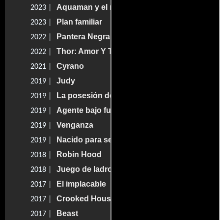
Aquaman y el reino perdido
2023 |
Plan familiar
2023 |
Pantera Negra: Wakanda por siempre
2022 |
Thor: Amor Y Trueno
2022 |
Cyrano
2021 |
Judy
2019 |
La posesión de Mary
2019 |
Agente bajo fuego
2019 |
Venganza
2019 |
Nacido para ser rey
2019 |
Robin Hood
2018 |
Juego de ladrones
2018 |
El implacable
2017 |
Crooked House
2017 |
Beast
2017 |