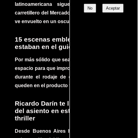
latinoamericana sigue la historia de un
No
Aceptar
carretillero del Mercado 4 de Asunción que se
ve envuelto en un oscuro mundo de crimen
15 escenas emblemáticas que no
estaban en el guion
Por más sólido que sea un guión siempre hay
espacio para que improvisaciones que se dan
durante el rodaje de determinadas escenas
queden en el producto final.
Ricardo Darín te llevará al borde
del asiento en este increíble
thriller
Desde Buenos Aires hasta el mundo, Tesis