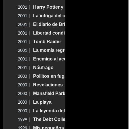
Harry Potter y la piedra filosofal
2001 |
La intriga del collar
2001 |
El diario de Bridget Jones
2001 |
Libertad condicional
2001 |
Tomb Raider
2001 |
La momia regresa
2001 |
Enemigo al acecho
2001 |
Náufrago
2001 |
Pollitos en fuga
2000 |
Revelaciones
2000 |
Mansfield Park
2000 |
La playa
2000 |
La leyenda del jinete sin cabeza
2000 |
The Debt Collector
1999 |
Mis pequeños inquilinos
1999 |