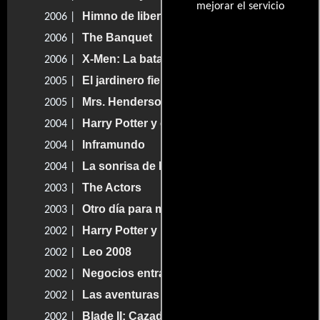
mejorar el servicio
Himno de libertad
2006 |
The Banquet
2006 |
X-Men: La batalla final
2006 |
El jardinero fiel
2005 |
Mrs. Henderson presenta
2005 |
Harry Potter y el prisionero de Azkaban
2004 |
Inframundo
2004 |
La sonrisa de Mona Lisa
2004 |
The Actors
2003 |
Otro día para morir
2003 |
Harry Potter y la cámara secreta
2002 |
Leo 2008
2002 |
Negocios entrañables
2002 |
Las aventuras de Pluto Nash
2002 |
Blade II: Cazador de vampiros
2002 |