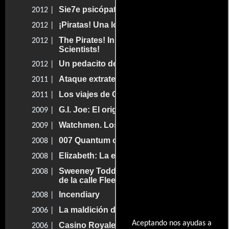
Sie7e psicópatas
2012 |
¡Piratas! Una loca aventura
2012 |
The Pirates! In an Adventure with
2012 |
Scientists!
Un pedacito de cielo
2012 |
Ataque extraterrestre
2011 |
Los viajes de Gulliver
2011 |
G.I. Joe: El origen de Cobra
2009 |
Watchmen. Los vigilantes
2009 |
007 Quantum of Solace
2008 |
Elizabeth: La edad de oro
2008 |
Sweeney Todd: El barbero demoníaco
2008 |
de la calle Fleet
Incendiary
2008 |
La maldición de la flor dorada
2006 |
Aceptando nos ayudas a
Casino Royale
2006 |