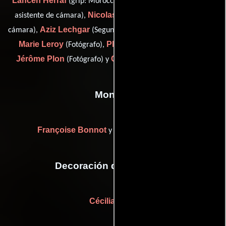
Lahcen Herraf
Laurent Hincelin
(grip: Morocco),
(Primer
Nicolas Le Gal
asistente de cámara),
(Primer asistente de
Aziz Lechgar
Jean-
cámara),
(Segundo asistente de cámara),
Marie Leroy
Philippe Leroy
(Fotógrafo),
(Electricista),
Jérôme Plon
Christian Weyers
(Fotógrafo) y
(Capataz)
Montaje
Françoise Bonnot
Emmanuelle Castro
y
Decoración de escenario
Cécilia Blom