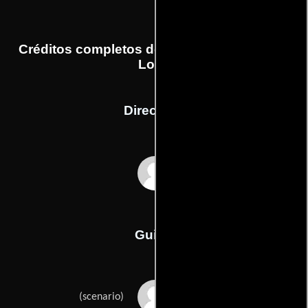
Créditos completos de la película A View of
Love
Dirección
Nicole Garcia
Guión
Jacques Fieschis
(scenario)