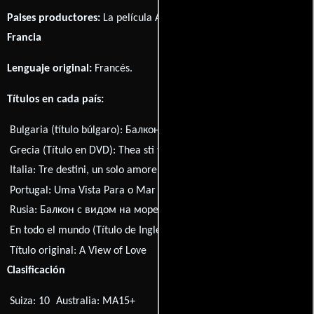
Paises productores:
La película A View of Love fué producida en
Francia
Lenguaje original:
Francés
.
Títulos en cada país:
Bulgaria (título búlgaro):
Балкон с изглед към морето
Grecia (Título en DVD):
Thea sti thalassa
Italia:
Tre destini, un solo amore
Japón:
Umi no ue no barukonî
Portugal:
Uma Vista Para o Mar
Rusia:
Балкон с видом на море
Suecia:
A View of Love
En todo el mundo (Título de Inglés):
A View of Love
Título original:
A View of Love
Clasificación
Suiza: 10
Australia: MA15+