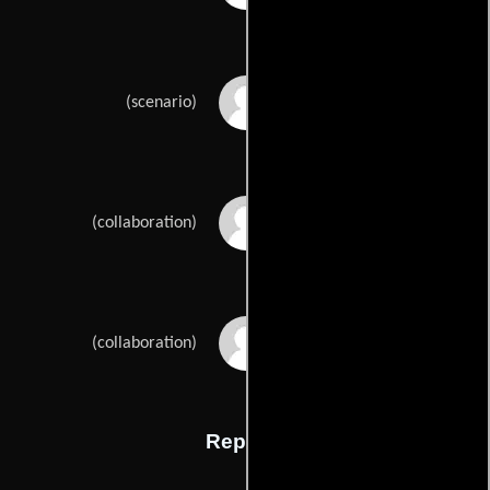
Nicole Garcias
(scenario)
Natalie Carters
(collaboration)
Frédéric Bélier-
(collaboration)
Garcias
Reparto