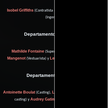
Isobel Griffiths
Nick Wollage
(Contratista de orquesta) y
(Ingeniero)
Departamento de vestuario
Mathilde Fontaine
Paule
(Supervisor de vestuario),
Mangenot
Leïla Medani
(Vestuarista) y
(dresser: Algeria)
Departamento de reparto
Antoinette Boulat
Laurent Couraud
(Casting),
(Ayudante de
Audrey Gatimel
casting) y
(Ayudante de casting)