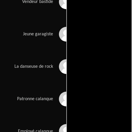
Jean Vincentelli
Vendeur bastide
Sami Chlagou
Jeune garagiste
Sandrine Lepoutre
La danseuse de rock
Isabelle Téphany
Patronne calanque
Pierre Alloggia
Employé calanque