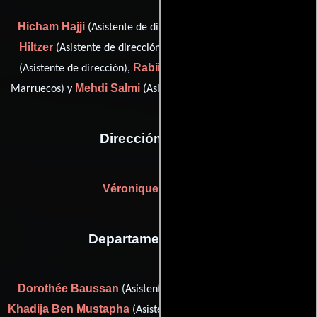
Hicham Hajji
Mathieu
(Asistente de dirección: Marruecos),
Hiltzer
Gabriel Julien-Laferrière
(Asistente de dirección),
Rabii Said
(Asistente de dirección),
(Asistente de dirección:
Mehdi Salmi
Marruecos) y
(Asistente de dirección: Marruecos)
Dirección artística
Véronique Barnéoud
Departamento de arte
Dorothée Baussan
(Asistente del departamento artístico),
Khadija Ben Mustapha
(Asistente del departamento artístico),