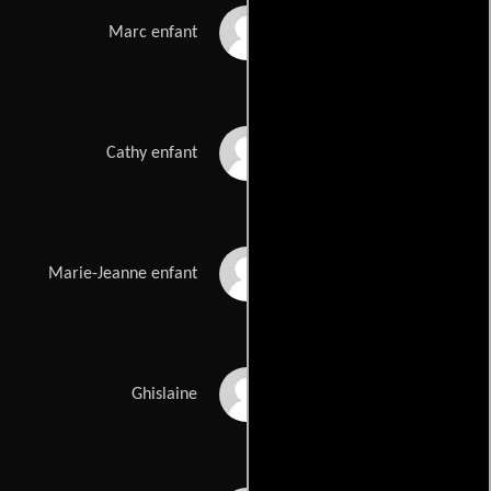
Romain Millot
Marc enfant
Solène Forveille
Cathy enfant
Emma Maynadié
Marie-Jeanne enfant
Muriel Combeau
Ghislaine