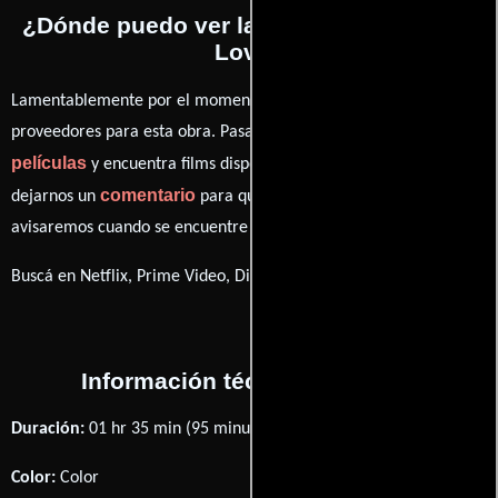
¿Dónde puedo ver la películas A View of
Love?
Lamentablemente por el momento no contamos con enlaces a
proveedores para esta obra. Pasa por nuestro catálogo de
películas
y encuentra films disponibles. También puedes
comentario
dejarnos un
para que le demos prioridad y te
avisaremos cuando se encuentre disponible
Buscá en Netflix, Prime Video, Disney+
Información técnica y general
Duración:
01 hr 35 min (95 minutos) .
Color:
Color