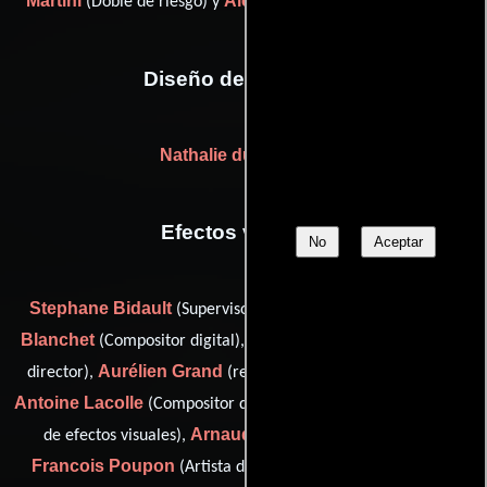
Martini
Alexandre Ottoveggio
(Doble de riesgo) y
(Doble)
Diseño de vestuario
Nathalie du Roscoat
Efectos visuales
No
Aceptar
Stephane Bidault
Olivier
(Supervisor de efectos visuales),
Blanchet
Alain Carsoux
(Compositor digital),
(visual effects
Aurélien Grand
Jean-
director),
(retouch and restoration),
Antoine Lacolle
Bruno Nicolas
(Compositor digital),
(Artista
Arnaud Ortmann
de efectos visuales),
(Artista digital),
Francois Poupon
François
(Artista de efectos visuales),