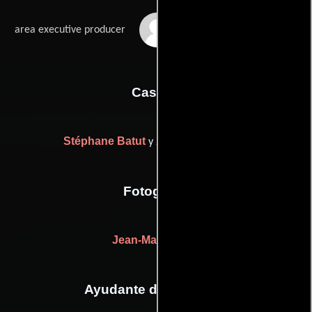
Frantz Richard
area executive producer
Casting
Stéphane Batut
Antoinette Boulat
y
Fotografia
Jean-Marc Fabre
Ayudante de dirección