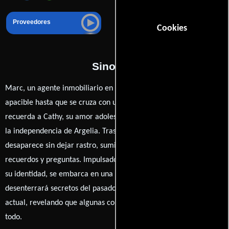
Proveedores
Cookies
Sinopsis
Marc, un agente inmobiliario en el sur de Francia, lleva una vida
apacible hasta que se cruza con una enigmática mujer que le
recuerda a Cathy, su amor adolescente en tiempos convulsos tras
la independencia de Argelia. Tras una intensa noche juntos, ella
desaparece sin dejar rastro, sumiendo a Marc en un torbellino de
recuerdos y preguntas. Impulsado por la necesidad de descubrir
su identidad, se embarca en una peligrosa investigación que
desenterrará secretos del pasado y pondrá en jaque su vida
actual, revelando que algunas conexiones nunca se rompen del
todo.