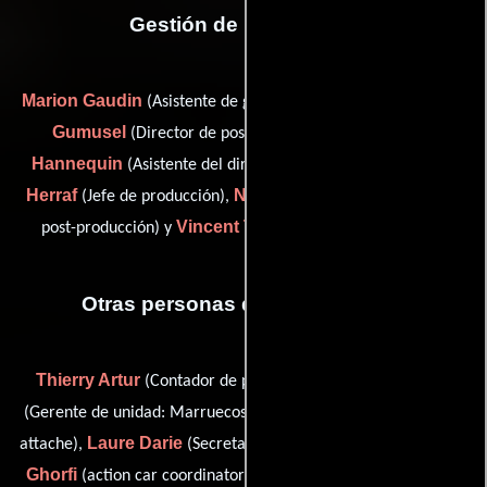
Gestión de producción
Marion Gaudin
Varujan
(Asistente de gerente de la unidad),
Gumusel
Paul-Emile
(Director de post-producción),
Hannequin
Hamid
(Asistente del director de producción),
Herraf
Nicolas Mouchet
(Jefe de producción),
(Director de
Vincent Tremel
post-producción) y
(Jefe de producción)
Otras personas que participaron
Thierry Artur
Zoubir Belgsir
(Contador de producción),
Sandra Cornevaux
(Gerente de unidad: Marruecos),
(press
Laure Darie
Hicham El
attache),
(Secretaria de producción),
Ghorfi
Jeff Gaillard
(action car coordinator),
(talent agent),