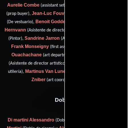
Aurelie Combe
Dominique Coste
(assistant set dresser),
Jean-Luc Fouvet
Hind Ghazali
(prop buyer),
(Carpintero),
Benoit Godde
Virginie
(De vestuario),
(Diseñador gráfico),
Hernvann
Thierry Houyoux
(Asistente de director artístico),
Sandrine Jarron
(Pintor),
(Asistente de director artístico),
Frank Monseigny
Omar
(first assistant art decorator),
Ouachachane
Matthieu Scavazza
(art department),
Christine Teulier
(Asistente de director artístico),
(Jefe de
Martinus Van Lunen
Halima
utilería),
(key constructor) y
Zniber
(art coordinator: Morocco)
Dobles
Di martini Alessandro
Alessandro Di
(Doble de riesgo),