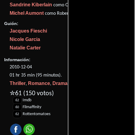
Sandrine Kiberlain
como Clotilde Palestro
Michel Aumont
como Robert Prat
Guión:
Jacques Fieschi
Nicole Garcia
Natalie Carter
Información:
2010-12-04
01 hr 35 min (95 minutos).
Thriller
Romance
Drama
Misterio
,
,
y
.
✮61
(150 votos)
Imdb
62
Filmaffinity
60
Rottentomatoes
62