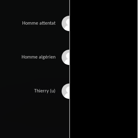
Edgar Lascelesloyd
Homme attentat
Mustapha Ziraoui
Homme algérien
Philippe Napias
Thierry (u)