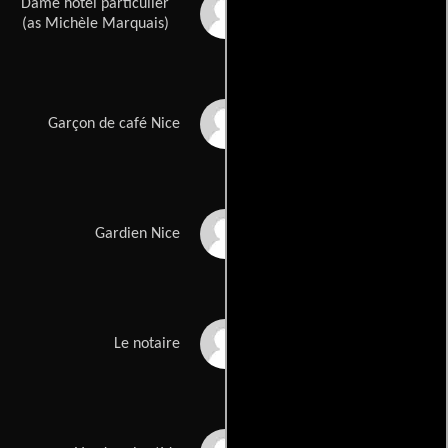
Dame hôtel particulier
Michelle Marquais
(as Michèle Marquais)
Pierre Rochefort
Garçon de café Nice
Jean-François Malet
Gardien Nice
Michel Benizri
Le notaire