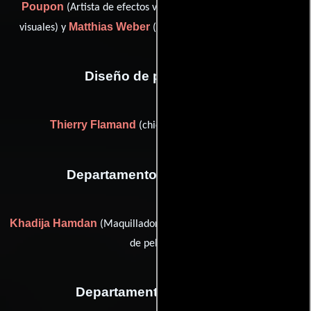
Poupon
Nuer Taqa
(Artista de efectos visuales),
(Efectos
Matthias Weber
visuales) y
(Productor de efectos visuales)
Diseño de producción
Thierry Flamand
(chief production designer)
Departamento de maquillaje
Khadija Hamdan
Anne Moralis
(Maquilladora) y
(Fabricante
de pelucas)
Departamento de musica