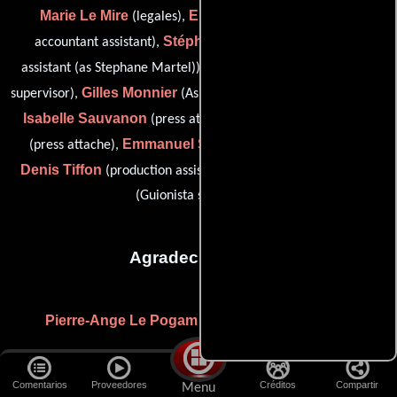
Marie Le Mire
Emilie Maggiar
(legales),
(production
Stéphane Martel
accountant assistant),
(set production
Christelle Meaux
assistant (as Stephane Martel)),
(assistant
Gilles Monnier
supervisor),
(Asistente de gerente de la unidad),
Isabelle Sauvanon
Alexandra Schamis
(press attache),
Emmanuel Sierra
(press attache),
(chief finance officer),
Denis Tiffon
Aruna Villiers
(production assistant /driver) y
(Guionista supervisor)
Agradecimientos
Pierre-Ange Le Pogam
(Agradecimiento especial)
Empresas distribuidoras
Comentarios
Proveedores
Créditos
Compartir
Menu