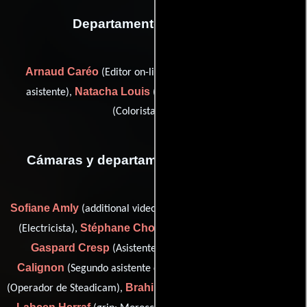
Departamento de editorial
Arnaud Caréo
Séverine Cava
(Editor on-line),
(Editor
Natacha Louis
Fabien Napoli
asistente),
(Colorista) y
(Colorista: diarios)
Cámaras y departamento de electricidad
Sofiane Amly
Franck-Norman Bihi
(additional video assist),
Stéphane Chollet
(Electricista),
(Operador de Steadicam),
Gaspard Cresp
Grégoire de
(Asistente de cámara),
Calignon
Lorenzo Donati
(Segundo asistente de cámara),
Brahim El Mazghi
(Operador de Steadicam),
(gaffer: Morocco),