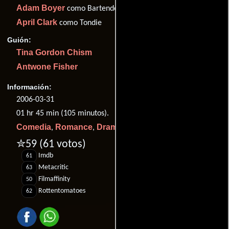
Adam Boyer
como Bartender
April Clark
como Tondie
Guión:
Tina Gordon Chism
Antwone Fisher
Información:
2006-03-31
01 hr 45 min (105 minutos).
Comedia
Romance
Drama
Musical
Crimen
,
,
,
y
.
✮59
(61 votos)
Imdb
61
Metacritic
63
Filmaffinity
50
Rottentomatoes
62