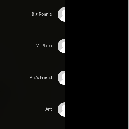
Deon Ramone
Big Ronnie
Ric Reitz
Mr. Sapp
Christopher Ray
Ant's Friend
Robinson II
Evan Ross
Ant