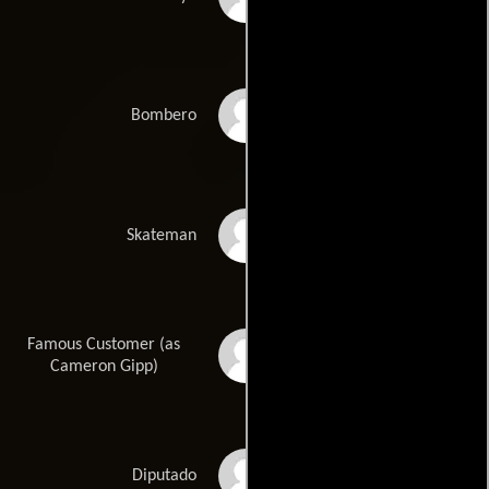
Steven R. Ewing
Bombero
Alvin Lee Fleming
Skateman
Famous Customer (as
Big Gipp
Cameron Gipp)
Bart Hansard
Diputado