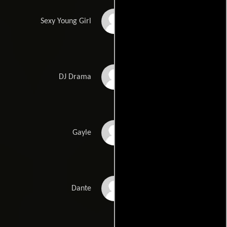
Onira Tares
Sexy Young Girl
Tyree Simmons
DJ Drama
Tasha Smith
Gayle
Almario Thomas
Dante