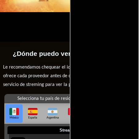
¿Dónde puedo ver la películas ATL?
Le recomendamos chequear el idioma, doblaje o subtítulos que
ofrece cada proveedor antes de comprar, alquilar o contratar un
servicio de streming para ver la películas.
Selecciona tu país de residencia
México
España
Argentina
Perú
Colombia
Chile
Ecuador
Streaming