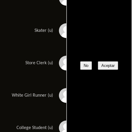
Eric Lovett
Skater (u)
Merritt Mitchell
Store Clerk (u)
No
Aceptar
Muretta Moss
White Girl Runner (u)
Kelly Natividade
College Student (u)