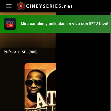
Mira canales y películas en vivo con IPTV Live!
INICIO
PELICULAS
Película
ATL (2006)
>