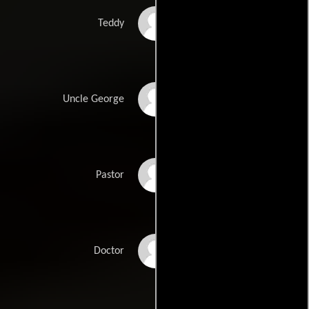
Jason Weaver
Teddy
Mykelti Williamson
Uncle George
L. Warren Young
Pastor
Jorge Luis Abreu
Doctor