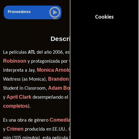
Proveedores
Cookies
Descripción
Chris
La películas
ATL
del año 2006, está dirigida por
Robinson
Greg Andrews
y protagonizada por
quien
Monica Arnold
interpreta a Jay,
en el papel de Waffle House
Brandon Bernard Benton
Waitress (as Monica),
como
Adam Boyer
Student in Classroom,
personificando a Bartender
April Clark
ver créditos
y
desempeñando el papel de Tondie (
completos
).
Comedia
Romance
Drama
Musical
Es una obra de género
,
,
,
Crimen
y
producida en EE.UU.. Con una duración de 01 hr 45
min (105 minutos), esta película tiene diálogos originales en