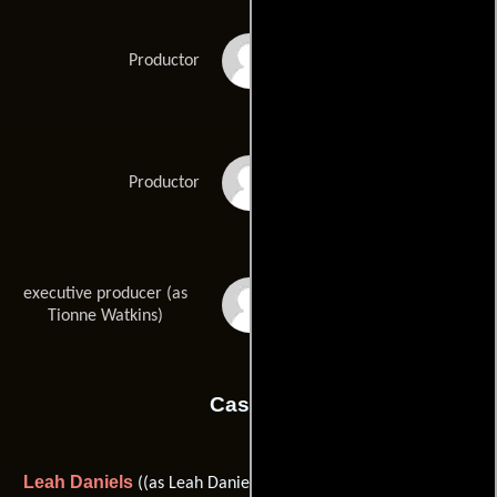
James Lassiter
Productor
Will Smith
Productor
executive producer (as
Tionne 'T-Boz'
Watkins
Tionne Watkins)
Casting
Leah Daniels
Kimberly Hardin
((as Leah Daniels Butler)) y