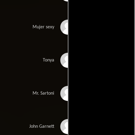
Monique Harris
Mujer sexy
Tae Heckard
Tonya
Nick Hudani
Mr. Sartoni
Keith David
John Garnett