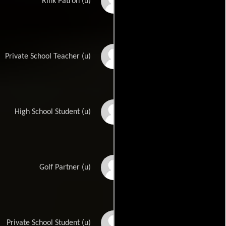
James Harris
Rink Patron (u)
Barry Hopkins
Private School Teacher (u)
Dharma Jackson
High School Student (u)
Jonathan
Golf Partner (u)
Lewandowski Jaxson
B. Todd Johnston
Private School Student (u)