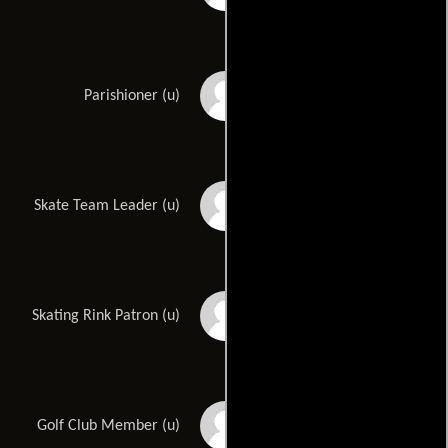
M.V. Oliphant
Parishioner (u)
William Palmer Jr.
Skate Team Leader (u)
Parker Price
Skating Rink Patron (u)
Roy Rowlett
Golf Club Member (u)