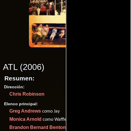
ATL
(2006)
Resumen:
Dirección:
Chris Robinson
Elenco principal:
Greg Andrews
como Jay
Monica Arnold
como Waffle House Waitress (as Monica)
Brandon Bernard Benton
como Student in Classroom