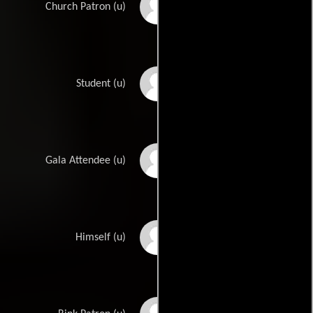
Andre Davis
Church Patron (u)
Uzoma Emukah
Student (u)
Laurie Gardner
Gala Attendee (u)
Montice Harmon
Himself (u)