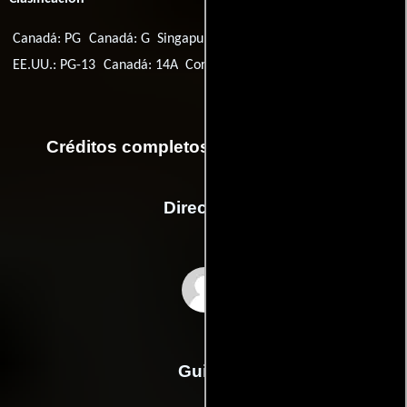
Canadá: PG
Canadá: G
Singapur: PG
Argentina: 13
EE.UU.: PG-13
Canadá: 14A
Corea del Sur: 15
Créditos completos de la película ATL
Dirección
Chris Robinson
Guión