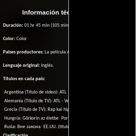
Información técnica y general
Duración:
01 hr 45 min (105 minutos) .
Color:
Color
Paises productores:
La película ATL fué producida en
EE.UU.
Lenguaje original:
Inglés
.
Títulos en cada país:
Argentina (Título de video):
ATL
Brasil:
ATL: O Som Do Gueto
Alemania (Título de TV):
ATL - Verloren in Atlanta
Grecia (Título de TV):
Rap kai hip hop stin Atlanta
Hungría:
Görkorin az életbe
Portugal:
ATL - Acima da Lei
Rusia:
Вне закона
EE.UU. (título provisional):
Jellybeans
Clasificación