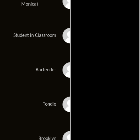
Monica Arnold
Monica)
Brandon Bernard
Student in Classroom
Benton
Adam Boyer
Bartender
April Clark
Tondie
Albert Daniels
Brooklyn