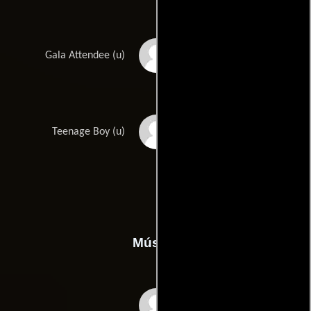
Kenneth L. Zirkman
Gala Attendee (u)
Jamil Purnell
Teenage Boy (u)
Música
Aaron Zigman