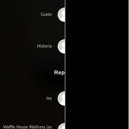
Tina Gordon Chisms
Guión
Antwone Fishers
Historia
Reparto
Greg Andrews
Jay
Waffle House Waitress (as