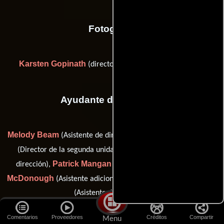
Fotografia
Karsten Gopinath
(director of photography (as Crash))
Ayudante de dirección
Melody Beam
Charles Croughwell
(Asistente de dirección),
Neil Lewis
(Director de la segunda unidad),
(Asistente de
Patrick Mangan
Les
dirección),
(Asistente de dirección),
McDonough
Doug Torres
(Asistente adicional del director) y
(Asistente de dirección)
Comentarios
Proveedores
Créditos
Compartir
Menu