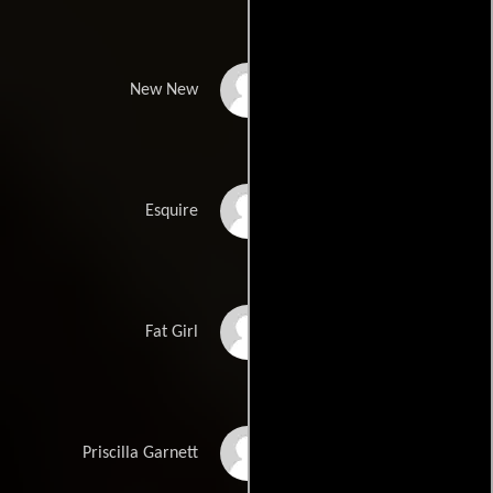
Lauren London
New New
Jackie Long
Esquire
Marie McAdoo
Fat Girl
Lonette McKee
Priscilla Garnett