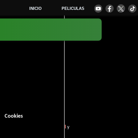
INICIO
PELICULAS
2
Cookies
n (85 minutos).
Comedia
Romance
Musical
,
,
y
n
.