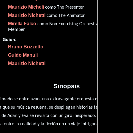
✮78
(34
Maurizio Micheli
como The Presenter
Imdb
75
Maurizio Nichetti
como The Animator
Filma
69
Mirella Falco
como Non-Exercising Orchestra
Rott
75
Member
Guión:
Bruno Bozzetto
Guido Manuli
Proveedores
Maurizio Nichetti
Sinopsis
animado se entrelazan, una extravagante orquesta de ancianas desafía
 que su música resuena, se despliegan historias fantásticas: un saty
 de Adán y Eva se revisita con un giro inesperado. Entre estos fragm
 entre la realidad y la ficción en un viaje intrigante y cautivador.