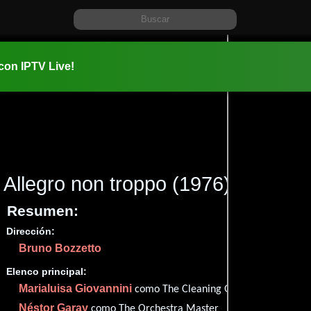
 con IPTV Live!
Allegro non troppo
(1976)
Resumen:
Dirección:
Información:
Bruno Bozzetto
1976-03-1
01 hr 25 mi
Elenco principal:
Fantasía
,
Marialuisa Giovannini
como The Cleaning Girl
Animació
Néstor Garay
como The Orchestra Master