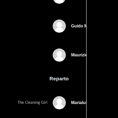
Guido Manulis
Maurizio Nichettis
Reparto
Marialuisa Giovannini
The Cleaning Girl