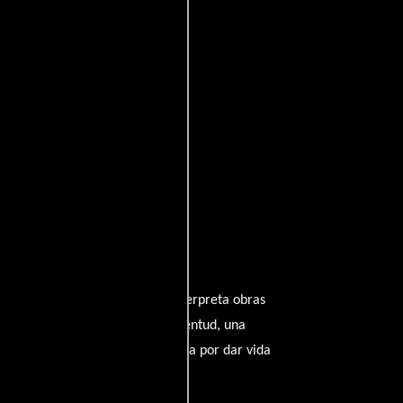
9 votos)
ffinity
entomatoes
 el paso del tiempo mientras interpreta obras
r anciano busca recuperar su juventud, una
entos animados, un cineasta lucha por dar vida