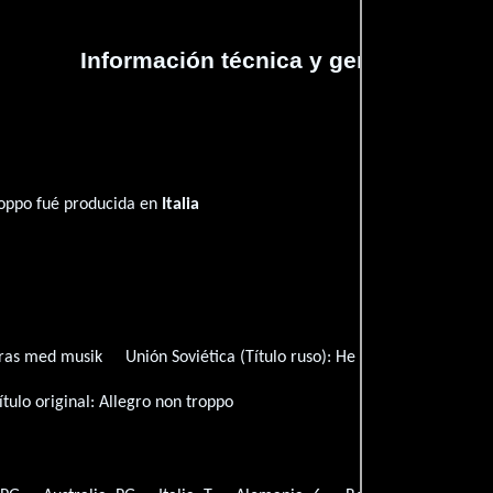
Información técnica y general
roppo fué producida en
Italia
ras med musik
Unión Soviética (Título ruso):
Не очень весело
E
ítulo original:
Allegro non troppo