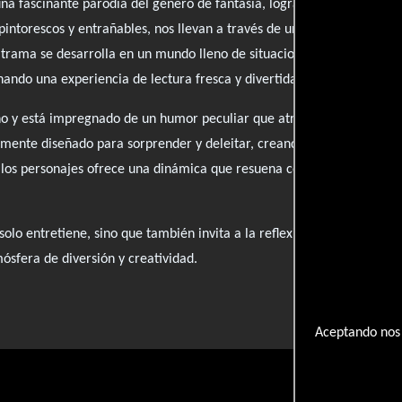
na fascinante parodia del género de fantasía, logrando un equilibrio
 pintorescos y entrañables, nos llevan a través de una narrativa que,
La trama se desarrolla en un mundo lleno de situaciones absurdas que 
nando una experiencia de lectura fresca y divertida.
eno y está impregnado de un humor peculiar que atrae y mantiene la a
samente diseñado para sorprender y deleitar, creando momentos de r
 los personajes ofrece una dinámica que resuena con la audiencia, ha
olo entretiene, sino que también invita a la reflexión sobre los clich
ósfera de diversión y creatividad.
Aceptando nos 