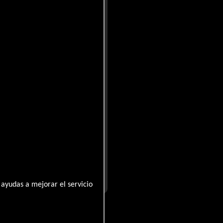
 perfecto entre humor y
 aunque juguetona, no deja de
desafían las convenciones
tención del lector. Cada giro
isa genuina y asombro.
ciéndolos sentir parte de
és del género de fantasía,
..ver fuentes
ayudas a mejorar el servicio