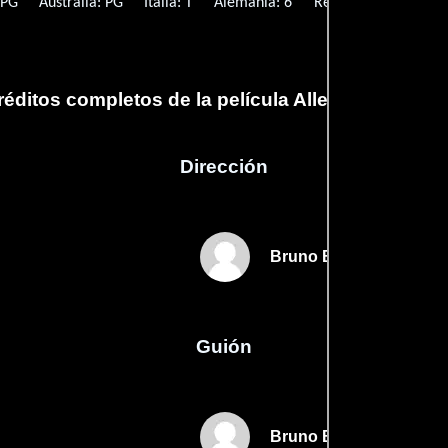
 PG
Australia: PG
Italia: T
Alemania: 6
Reino Unido: A
réditos completos de la película Allegro non trop
Dirección
Bruno Bozzetto
Guión
Bruno Bozzettos