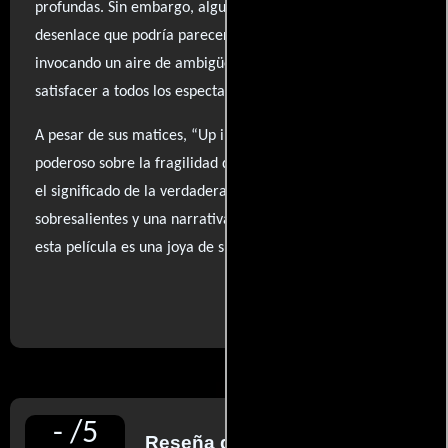
profundas. Sin embargo, algunos críticos han señalado un
desenlace que podría parecer decepcionante y blando,
invocando un aire de ambigüedad que puede no
satisfacer a todos los espectadores.
A pesar de sus matices, “Up in the Air” es un relato
poderoso sobre la fragilidad de las relaciones humanas y
el significado de la verdadera conexión. Con actuaciones
sobresalientes y una narrativa que invita a la reflexión,
esta película es una joya de su tiempo.
..ver fuentes
-
/
5
Reseña de
Carlos Boyero