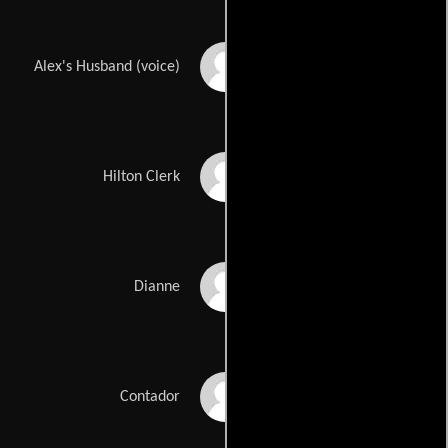
Matt O'Toole
Alex's Husband (voice)
Alan David
Hilton Clerk
Erin McGrane
Dianne
Cari Mohr
Contador