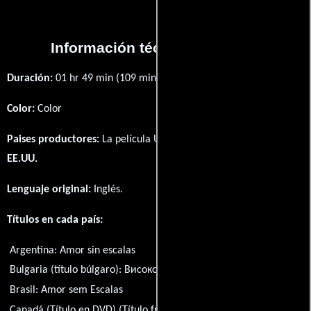
Información técnica y general
Duración:
01 hr 49 min (109 minutos) .
Color:
Color
Paises productores:
La película Up in the Air fué producida en
EE.UU.
Lenguaje original:
Inglés
.
Títulos en cada país:
Argentina:
Amor sin escalas
Bulgaria (título búlgaro):
Високо в небето
Brasil:
Amor sem Escalas
Canadá (Título en DVD) (Título francés):
Haut dans les airs