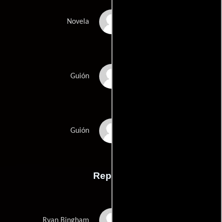
Walter Kirns
Novela
Jason Reitmans
Guión
Sheldon Turners
Guión
Reparto
George Clooney
Ryan Bingham