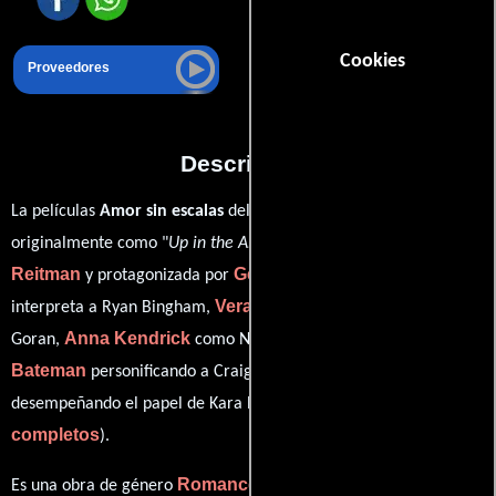
Cookies
Proveedores
Descripción
La películas
Amor sin escalas
del año 2010, conocida
Jason
originalmente como "
Up in the Air
", está dirigida por
Reitman
George Clooney
y protagonizada por
quien
Vera Farmiga
interpreta a Ryan Bingham,
en el papel de Alex
Anna Kendrick
Jason
Goran,
como Natalie Keener,
Bateman
Amy Morton
personificando a Craig Gregory y
ver créditos
desempeñando el papel de Kara Bingham (
completos
).
Romance
Drama
Es una obra de género
y
producida en