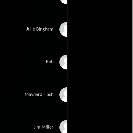
Melanie Lynskey
Julie Bingham
J.K. Simmons
Bob
Sam Elliott
Maynard Finch
Danny McBride
Jim Miller