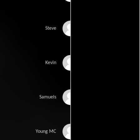
Zach Galifianakis
Steve
Chris Lowell
Kevin
Steve Eastin
Samuels
Marvin Young
Young MC