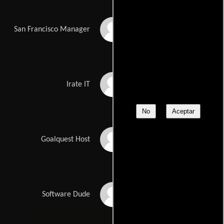
Jerry Vogel
San Francisco Manager
Adhir Kalyan
Irate IT
No
Aceptar
Jeff Witzke
Goalquest Host
Dave Engfer
Software Dude