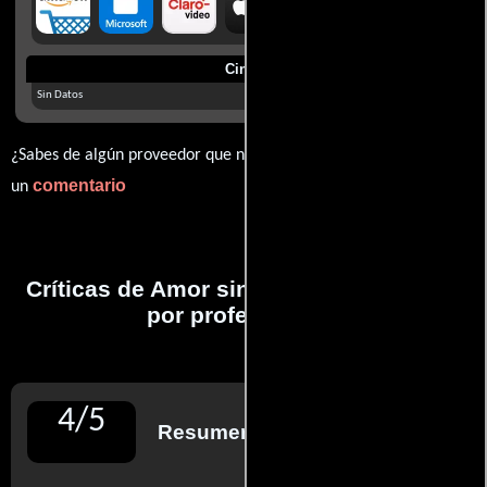
Cines
Sin Datos
¿Sabes de algún proveedor que no estamos mostrando? déjanos
comentario
un
Críticas de Amor sin escalas realizadas
por profesionales
4
/
5
Resumen de reseñas