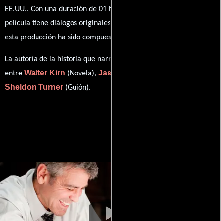
EE.UU.. Con una duración de 01 hr 49 min (109 minutos), esta
película tiene diálogos originales en
Inglés
. La banda sonora para
Rolfe Kent
esta producción ha sido compuesta por
.
La autoría de la historia que narra esta obra está compartida
Walter Kirn
Jason Reitman
entre
(Novela),
(Guión) y
Sheldon Turner
(Guión).