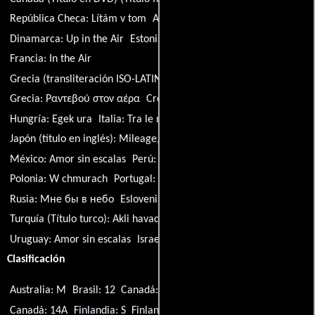
República Checa:
Lítám v tom
Alemania:
Up in the Air
Dinamarca:
Up in the Air
Estonia:
Õhus
España:
Up in the air
Francia:
In the Air
Grecia (transliteración ISO-LATIN-1):
Rantevou ston aera
Grecia:
Ραντεβού στον αέρα
Croacia:
Ni na nebu, ni na zemlji
Hungría:
Egek ura
Italia:
Tra le nuvole
Japón (título en inglés):
Mileage, My Life
Lituania:
Viskas ore!
México:
Amor sin escalas
Perú:
Amor sin escalas
Polonia:
W chmurach
Portugal:
Nas Nuvens
Serbia:
U vazduhu
Rusia:
Мне бы в небо
Eslovenia:
V zraku
Turquía (Título turco):
Akli havada
Ucrania:
Вище неба
Uruguay:
Amor sin escalas
Israel (Título hebreo):
Taluy ba'avir
Clasificación
Australia: M
Brasil: 12
Canadá: PG
Canadá: G
Argentina: 13
Canadá: 14A
Finlandia: S
Finlandia: K-3