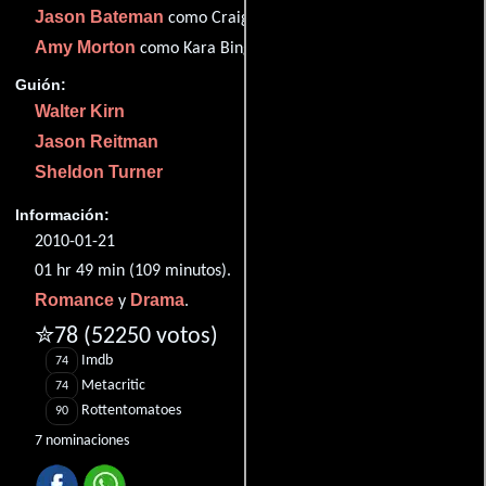
Jason Bateman
como Craig Gregory
Amy Morton
como Kara Bingham
Guión:
Walter Kirn
Jason Reitman
Sheldon Turner
Información:
2010-01-21
01 hr 49 min (109 minutos).
Romance
Drama
y
.
✮78
(52250 votos)
Imdb
74
Metacritic
74
Rottentomatoes
90
7 nominaciones