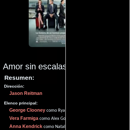
Amor sin escalas
(2010)
Resumen:
Dirección:
Jason Reitman
Elenco principal:
George Clooney
como Ryan Bingham
Vera Farmiga
como Alex Goran
Anna Kendrick
como Natalie Keener