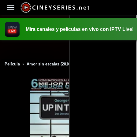
Mira canales y películas en vivo con IPTV Live!
INICIO
PELICULAS
Película
Amor sin escalas (2010)
>