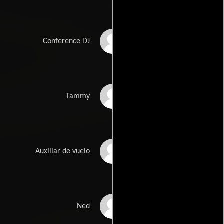
Lucas MacFadden
Conference DJ
Adrienne Lamping
Tammy
Meagan Flynn
Auxiliar de vuelo
Dustin Miles
Ned