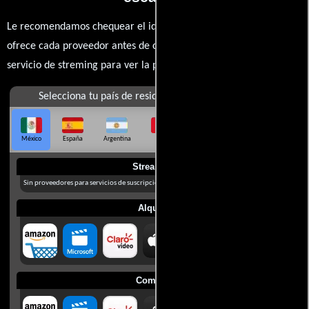
Le recomendamos chequear el idioma, doblaje o subtítulos que
ofrece cada proveedor antes de comprar, alquilar o contratar un
servicio de streming para ver la películas.
Selecciona tu país de residencia
México
España
Argentina
Perú
Colombia
Chile
Ecuador
Streaming
Sin proveedores para servicios de suscripción en México
Alquilar
Comprar