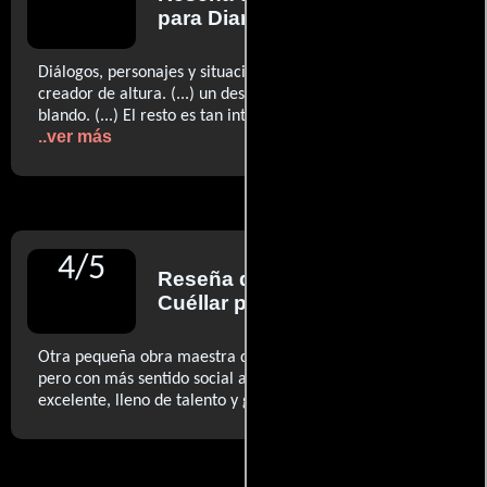
para Diario El País
Diálogos, personajes y situaciones llevan la marca de un
creador de altura. (...) un desenlace decepcionante y
blando. (...) El resto es tan inteligente como perturbador.
..ver más
4
/
5
Reseña de
José Manuel
Cuéllar
para Diario ABC
Otra pequeña obra maestra del mismo calado que 'Juno',
pero con más sentido social aún. (...) Un trabajo
..ver más
excelente, lleno de talento y genialidad. (...)