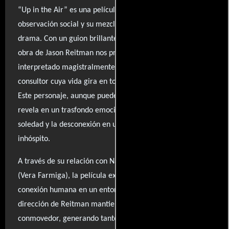
“Up in the Air” es una película que destaca por su aguda
observación social y su mezcla equilibrada de comedia y
drama. Con un guion brillante y diálogos ingeniosos, la
obra de Jason Reitman nos presenta a Ryan Bingham,
interpretado magistralmente por George Clooney, un
consultor cuya vida gira en torno a despedir a personas.
Este personaje, aunque puede parecer superficial, se
revela en un trasfondo emocional complejo que aborda la
soledad y la desconexión en un mundo moderno
inhóspito.
A través de su relación con Natalie (Anna Kendrick) y Alex
(Vera Farmiga), la película explora la búsqueda de
conexión humana en un entorno despersonalizado. La
dirección de Reitman mantiene un tono mordaz y
conmovedor, generando tanto sonrisas como reflexiones