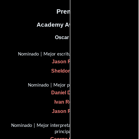
Premios
Academy Awards, USA
Oscar (2010)
Nominado | Mejor escritura, guión adaptado
Jason Reitman
Sheldon Turner
Nominado | Mejor película del año
Daniel Dubiecki
Ivan Reitman
Jason Reitman
Nominado | Mejor interpretación de un actor en un papel
principal