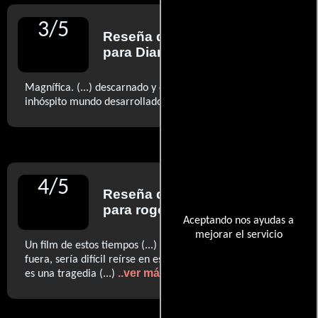
3
/
5
Reseña de
Alberto Bermejo
para Diario El Mundo
Magnífica. (...) descarnado y divertido retrato de este
..ver más
inhóspito mundo desarrollado. (...)
4
/
5
Reseña de
Roger Ebert
para rogerebert.com
Aceptando nos ayudas a
mejorar el servicio
Un film de estos tiempos (...) No es una comedia. Si lo
fuera, sería difícil reírse en estos días de 2009. Tampoco
..ver más
es una tragedia (...)