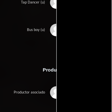
Marilyn Spanier
Tap Dancer (u)
Billy Marshall
Bus boy (u)
Thompson
Producción
Nora Ephron
Productor asociado