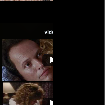
videos
Cuando Harry
Video de la película Cuando Harry
1989-
conoció a Sally
conoció a Sally
11-30
Cuando Harry
Video de la película Cuando Harry
1989-