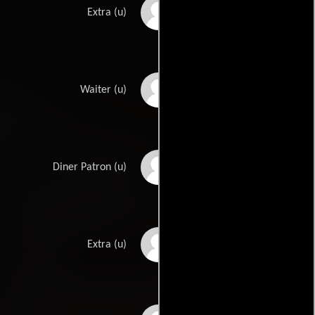
David Giardina
Extra (u)
Nicholas Glaeser
Waiter (u)
Randy James
Diner Patron (u)
Johnny Raimondo
Extra (u)