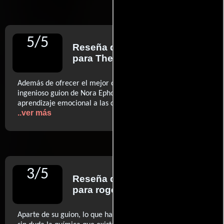
5
/
5
Reseña de
Peter Bradshaw
para The Guardian
Además de ofrecer el mejor orgasmo fingido del cine, el
ingenioso guion de Nora Ephorn aportó un tipo de
aprendizaje emocional a las comedias sobre parejas (…)
..ver más
3
/
5
Reseña de
Roger Ebert
para rogerebert.com
Aparte de su guion, lo que hace que sea tan especial es