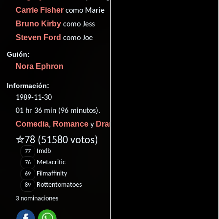
Carrie Fisher
como Marie
Bruno Kirby
como Jess
Steven Ford
como Joe
Guión:
Nora Ephron
Información:
1989-11-30
01 hr 36 min (96 minutos).
Comedia
Romance
Drama
,
y
.
✮78
(51580 votos)
Imdb
77
Metacritic
76
Filmaffinity
69
Rottentomatoes
89
3 nominaciones