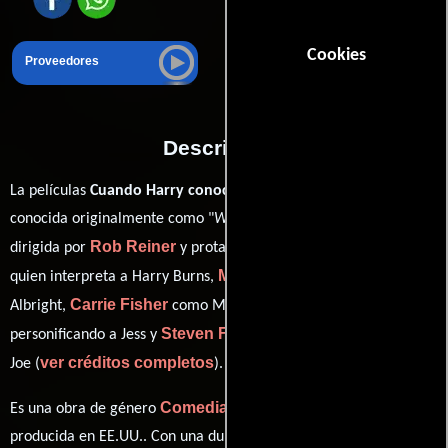
Cookies
Proveedores
Descripción
La películas
Cuando Harry conoció a Sally
del año 1989,
conocida originalmente como "
When Harry Met Sally...
", está
Rob Reiner
Billy Crystal
dirigida por
y protagonizada por
Meg Ryan
quien interpreta a Harry Burns,
en el papel de Sally
Carrie Fisher
Bruno Kirby
Albright,
como Marie,
Steven Ford
personificando a Jess y
desempeñando el papel de
ver créditos completos
Joe (
).
Comedia
Romance
Drama
Es una obra de género
,
y
producida en EE.UU.. Con una duración de 01 hr 36 min (96