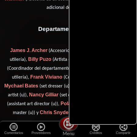
adicional del director)
Departamento de arte
James J. Archer
David L. Glazer
(Accesorios),
(Jefe de
Billy Puzo
Harold Thrasher
utilería),
(Artista escénico),
Dick Tice
(Coordinador del departamento artístico),
(Jefe de
Frank Viviano
utilería),
(Coordinador de construcción),
Mychael Bates
Michael D. Costello
(set dresser (u)),
(scenic
Nancy Gilliar
Clare Scarpulla
artist (u)),
(set dresser (u)),
Pola Shreiber
(assistant art director (u)),
(assistant property
Chris Snyder
master (u)) y
(construction foreman (u))
Comentarios
Proveedores
Créditos
Compartir
Diseño de vestuario
Menu