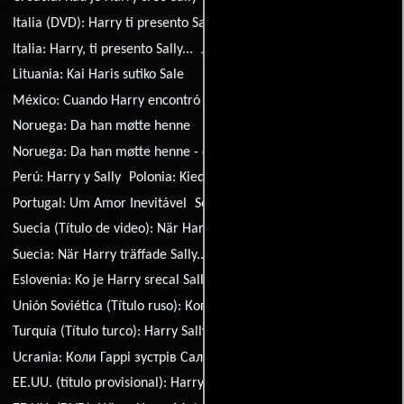
Italia (DVD):
Harry ti presento Sally
Italia:
Harry, ti presento Sally...
Japón:
Koibitotachi no yokan
Lituania:
Kai Haris sutiko Sale
México:
Cuando Harry encontró a Sally...
Noruega:
Da han møtte henne
Noruega:
Da han møtte henne - eller vennskap og sex
Perú:
Harry y Sally
Polonia:
Kiedy Harry poznal Sally
Portugal:
Um Amor Inevitável
Serbia:
Kad je Hari sreo Sali
Suecia (Título de video):
När Harry mötte Sally
Suecia:
När Harry träffade Sally...
Eslovenia:
Ko je Harry srecal Sally
Unión Soviética (Título ruso):
Когда Гарри встретил Салли
Turquía (Título turco):
Harry Sally ile Tanisinca
Ucrania:
Коли Гаррi зустрiв Саллi
EE.UU. (título provisional):
Harry, This Is Sally