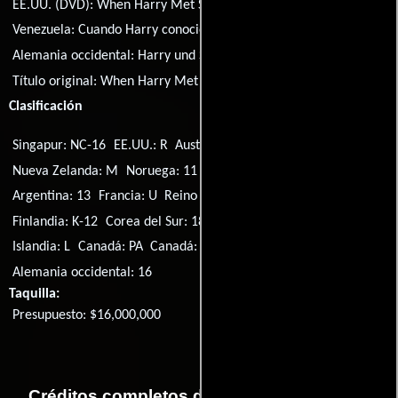
EE.UU. (DVD):
When Harry Met Sally
Venezuela:
Cuando Harry conoció a Sally
Alemania occidental:
Harry und Sally
Título original:
When Harry Met Sally...
Clasificación
Singapur: NC-16
EE.UU.: R
Australia: M
Japón: G
Nueva Zelanda: M
Noruega: 11
Portugal: M/12
Singapur: PG
Argentina: 13
Francia: U
Reino Unido: 15
Canadá: 13+
Finlandia: K-12
Corea del Sur: 18
Perú: 14
Suecia: Btl
Italia: T
Islandia: L
Canadá: PA
Canadá: AA
Canadá: A
Alemania occidental: 16
Taquilla:
Presupuesto: $16,000,000
Créditos completos de la película Cuando