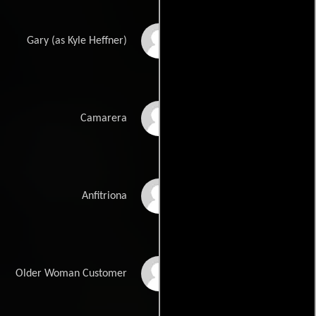
Kyle T. Heffner
Gary (as Kyle Heffner)
Kimberley LaMarque
Camarera
Stacey Katzin
Anfitriona
Estelle Reiner
Older Woman Customer