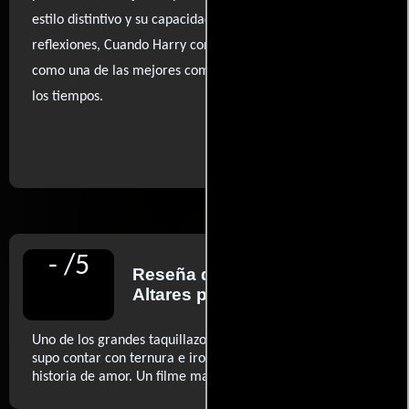
estilo distintivo y su capacidad para provocar risas y
reflexiones, Cuando Harry conoció a Sally se consagra
como una de las mejores comedias románticas de todos
los tiempos.
..ver fuentes
-
/
5
Reseña de
Guillermo
Altares
para Diario El País
Uno de los grandes taquillazos de los ochenta. Rob Reiner
supo contar con ternura e ironía una delirante y bonita
..ver más
historia de amor. Un filme magnífico.