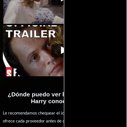
conoció a Sally
conoció a Sally
11-30
Cuando Harry
Video de la película Cuando Harry
1989-
conoció a Sally
conoció a Sally
11-30
¿Dónde puedo ver la películas Cuando
Harry conoció a Sally?
Le recomendamos chequear el idioma, doblaje o subtítulos que
ofrece cada proveedor antes de comprar, alquilar o contratar un