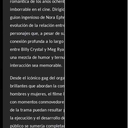
romántica de los años ochenta que ha dejado una huella
imborrable en el cine. Dirigida por Rob Reiner y con un
guion ingenioso de Nora Ephron, la película narra la
evolución de la relación entre Harry y Sally, dos
personajes que, a pesar de sus diferencias, descubren una
conexión profunda a lo largo de los años. La química
entre Billy Crystal y Meg Ryan es inigualable, aportando
una mezcla de humor y ternura que hace que cada
interacción sea memorable.
Desde el icónico gag del orgasmo fingido hasta diálogos
brillantes que abordan la compleja dinámica entre
hombres y mujeres, el filme logra equilibrar la comedia
con momentos conmovedores. Aunque algunos elementos
de la trama puedan resultar predecibles, la maestría en
la ejecución y el desarrollo de los personajes hacen que el
público se sumerja completamente en la historia. Con su