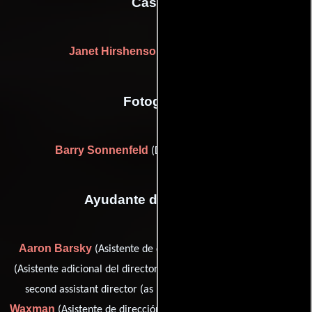
Casting
Janet Hirshenson
Jane Jenkins
y
Fotografia
Barry Sonnenfeld
(Director de fotografía)
Ayudante de dirección
Aaron Barsky
Forrest L. Futrell
(Asistente de dirección),
Lucille OuYang
(Asistente adicional del director),
(additional
Michael
second assistant director (as Lucille A. Ouyang)),
Waxman
Charles Zalben
(Asistente de dirección) y
(Asistente