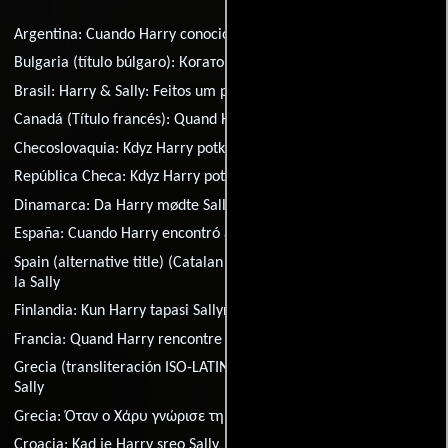
Argentina:
Cuando Harry conoció a Sally
Bulgaria (título búlgaro):
Когато Хари срещна Сали
Brasil:
Harry & Sally: Feitos um para o Outro
Canadá (Título francés):
Quand Harry rencontre Sally...
Checoslovaquia:
Kdyz Harry potkal Sally...
República Checa:
Kdyz Harry potkal Sally
Dinamarca:
Da Harry mødte Sally
España:
Cuando Harry encontró a Sally...
Spain (alternative title) (Catalan title):
Quan en Harry va trobar
la Sally
Finlandia:
Kun Harry tapasi Sallyn...
Francia:
Quand Harry rencontre Sally...
Grecia (transliteración ISO-LATIN-1):
Otan o Harry gnorise tin
Sally
Grecia:
Όταν ο Χάρυ γνώρισε τη Σάλυ
Croacia:
Kad je Harry sreo Sally
Hungría:
Harry és Sally