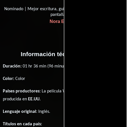
Nominado | Mejor escritura, guión escrito directamente para la
pantalla
Nora Ephron
Información técnica y general
Duración:
01 hr 36 min (96 minutos) .
Color:
Color
Paises productores:
La película When Harry Met Sally... fué
producida en
EE.UU.
Lenguaje original:
Inglés
.
Títulos en cada país: