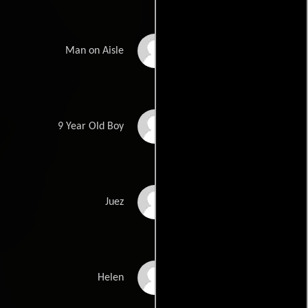
Robert Alan Beuth
Man on Aisle
David Burdick
9 Year Old Boy
Joe Viviani
Juez
Harley Jane Kozak
Helen