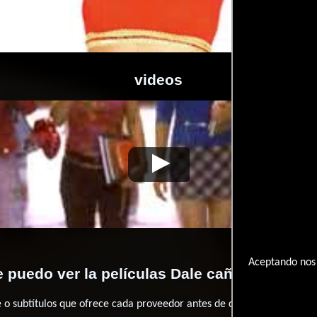
videos
ña que es francesa
Video de la película Dale caña que es francesa
200
Aceptando nos 
 puedo ver la películas Dale caña que es fr
 subtítulos que ofrece cada proveedor antes de comprar, alquilar o 