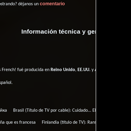
comentario
ostrando? déjanos un
Información técnica y general
's French! fué producida en
Reino Unido
,
EE.UU.
y
Alemania
spañol
.
йка
Brasil (Título de TV por cable):
Cuidado... Ela é Francesa!
B
ña que es francesa
Finlandia (título de TV):
Ranskalainen korvapuu