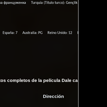
на француженка
Turquía (Título turco):
Gençlik atesi
USA (TV ti
España: 7
Australia: PG
Reino Unido: 12
EE.UU.: PG-13
I
tos completos de la película Dale caña que es fr
Dirección