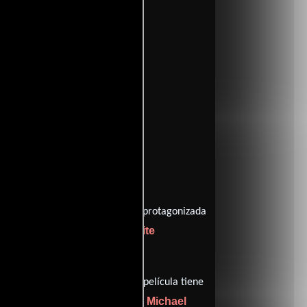
ritic
entomatoes
Melanie Mayron
dirigida por
y protagonizada
ord
Julie White
como Ed Mitchell,
etos
).
1 hr 32 min (92 minutos), esta película tiene
Christophe Beck
David Michael
 por
y