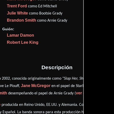
Imdb
51
Trent Ford
como Ed Mitchell
Metac
44
Julie White
como Bootsie Grady
Rott
51
Brandon Smith
como Arnie Grady
Guión:
Lamar Damon
Robert Lee King
Proveedores
Descripción
o 2002, conocida originalmente como "
Slap Her, She's French!
", está 
Jane McGregor
Trent F
ve Le Plouff,
en el papel de Starla Grady,
mith
ver créditos compl
desempeñando el papel de Arnie Grady (
e
producida en Reino Unido, EE.UU. y Alemania. Con una duración de 0
y
Español
. La banda sonora para esta producción ha sido compuesta