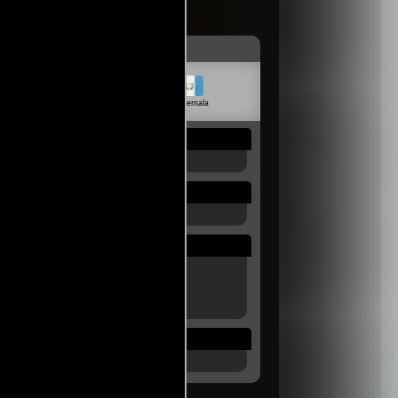
livia
Venezuela
Guatemala
Rep. Dom.
Uruguay