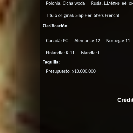
Polonia:
Cicha woda
Rusia:
Шлёпни её, о
Título original:
Slap Her, She's French!
Clasificación
Canadá: PG
Alemania: 12
Noruega: 11
Finlandia: K-11
Islandia: L
Taquilla:
Presupuesto: $10,000,000
Crédi