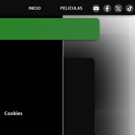
INICIO
PELICULAS
1
Cookies
n (92 minutos).
Romance
y
.