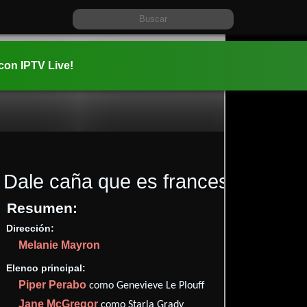
 con IPTV Live!
Dale caña que es francesa
(2002)
Resumen:
Dirección:
Información:
Melanie Mayron
2002-01-3
01 hr 32 mi
Elenco principal:
Comedia
Piper Perabo
como Genevieve Le Plouff
✮44
Jane McGregor
como Starla Grady