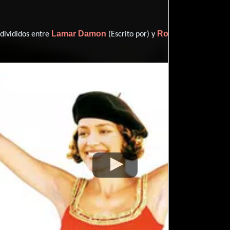
Lamar Damon
Robert Lee King
 divididos entre
(Escrito por) y
(E