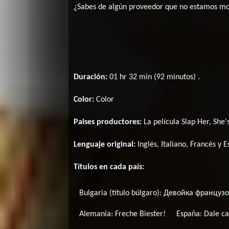
¿Sabes de algún proveedor que no estamos m
Duración:
01 hr 32 min (92 minutos) .
Color:
Color
Paises productores:
La película Slap Her, She
Lenguaje original:
Inglés
,
Italiano
,
Francés
y
E
Títulos en cada país:
Bulgaria (título búlgaro):
Девойка французо
Alemania:
Freche Biester!
España:
Dale ca