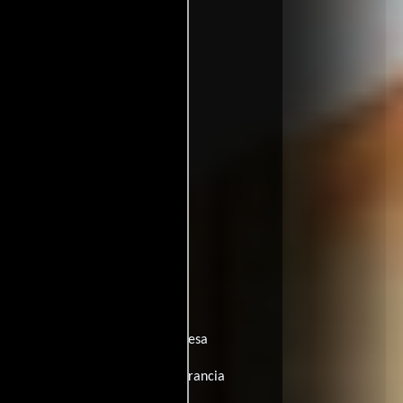
rasil:
Pode Bater que Ela é Francesa
sti
Hungría:
Nagy franc a kis francia