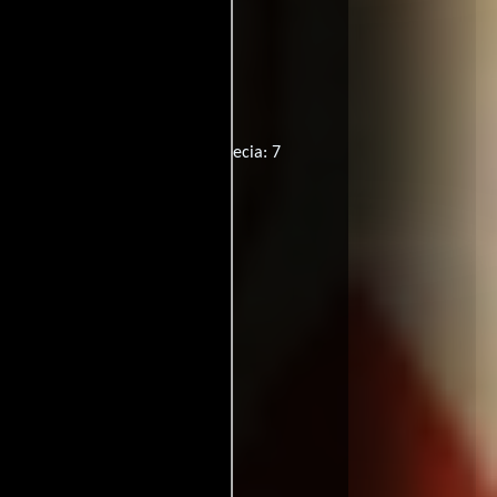
tle):
She Gets What She Wants
rlanda: 15
Países Bajos: 6
Suecia: 7
ancesa