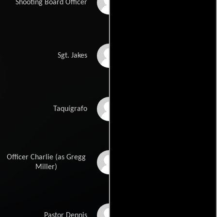
John Fadule
Shooting Board Officer
Darrell Foster
Sgt. Jakes
Heather Hutchins
Taquígrafo
Officer Charlie (as Gregg
Gregg Marc Miller
Miller)
Nigel Gibbs
Pastor Dennis