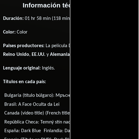
Información técnica y general
Duración:
01 hr 58 min (118 minutos) .
Color:
Color
Paises productores:
La película Dark Blue fué producida en
Reino Unido
,
EE.UU.
y
Alemania
Lenguaje original:
Inglés
.
Títulos en cada país:
Bulgaria (título búlgaro):
Мръсно синьо
Brasil:
A Face Oculta da Lei
Canada (video title) (French title):
Bleu sombre
República Checa:
Temný stín nad L.A.
Estonia:
Tumesinine
España:
Dark Blue
Finlandia:
Dark Blue