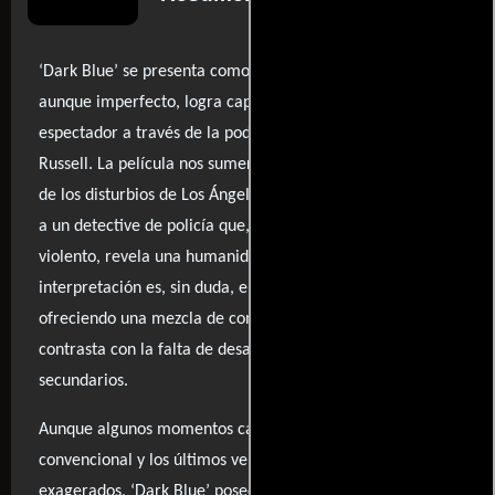
‘Dark Blue’ se presenta como un thriller intenso que,
aunque imperfecto, logra captar la atención del
espectador a través de la poderosa actuación de Kurt
Russell. La película nos sumerge en un periodo turbulento
de los disturbios de Los Ángeles, donde Russell interpreta
a un detective de policía que, a pesar de su enfoque
violento, revela una humanidad conmovedora. Su
interpretación es, sin duda, el punto más destacado,
ofreciendo una mezcla de control y sinceridad que
contrasta con la falta de desarrollo de los personajes
secundarios.
Aunque algunos momentos caen en el melodrama
convencional y los últimos veinte minutos resultan
exagerados, ‘Dark Blue’ posee una energía que rara vez