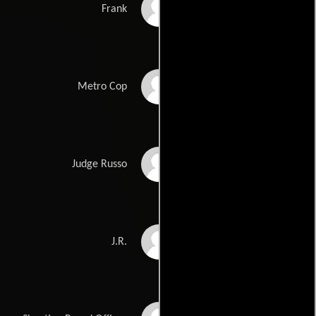
Jamison Jones
Frank
Victor Prince II
Metro Cop
David Doty
Judge Russo
Ted Marcoux
J.R.