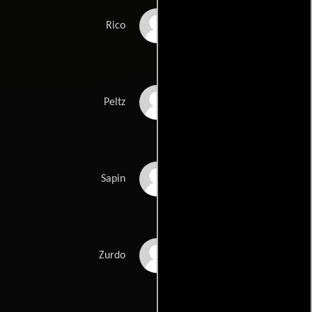
Eloy Casados
Rico
Graham Beckel
Peltz
William Utay
Sapin
Joe McChesney
Zurdo