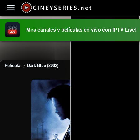
Mira canales y películas en vivo con IPTV Live!
INICIO
PELICULAS
Película
Dark Blue (2002)
>