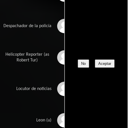
Tom Todoroff
Despachador de la policía
Helicopter Reporter (as
Bob Tur
Robert Tur)
No
Aceptar
Eric Spillman
Locutor de noticias
Alan Davidson
Leon (u)