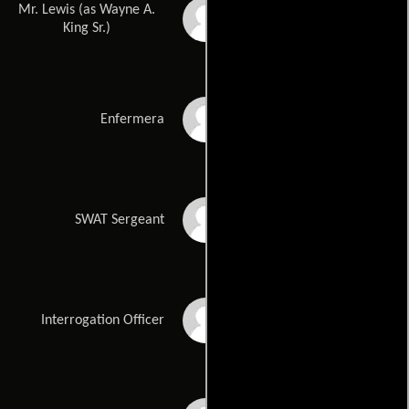
Mr. Lewis (as Wayne A.
Wayne King Sr.
King Sr.)
Cheryl Reeves
Enfermera
Peter Weireter
SWAT Sergeant
Keith MacKechnie
Interrogation Officer