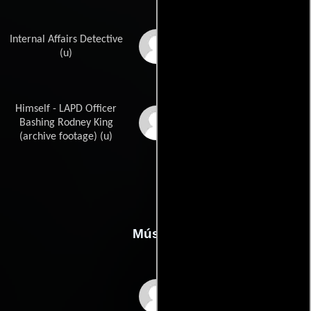
Internal Affairs Detective
Michael Shamus
Wiles
(u)
Himself - LAPD Officer
Timothy Wind
Bashing Rodney King
(archive footage) (u)
Música
Terence Blanchard