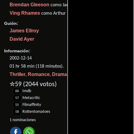
Brendan Gleeson
como Jack Van Meter
Ving Rhames
como Arthur Holland
Guión:
James Ellroy
David Ayer
Información:
2002-12-14
01 hr 58 min (118 minutos).
Thriller
Romance
Drama
Crimen
,
,
y
.
✮59
(2044 votos)
Imdb
66
Metacritic
57
Filmaffinity
55
Rottentomatoes
58
1 nominaciones