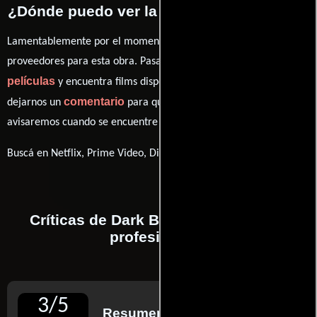
¿Dónde puedo ver la películas Dark Blue?
Lamentablemente por el momento no contamos con enlaces a
proveedores para esta obra. Pasa por nuestro catálogo de
películas
y encuentra films disponibles. También puedes
comentario
dejarnos un
para que le demos prioridad y te
avisaremos cuando se encuentre disponible
Buscá en Netflix, Prime Video, Disney+
Críticas de Dark Blue realizadas por
profesionales
3
/
5
Resumen de reseñas