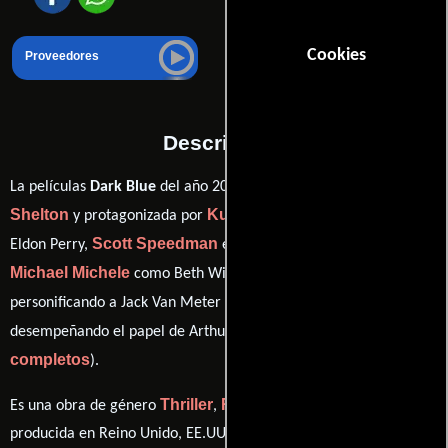
Cookies
Proveedores
Descripción
Ron
La películas
Dark Blue
del año 2002, está dirigida por
Shelton
Kurt Russell
y protagonizada por
quien interpreta a
Scott Speedman
Eldon Perry,
en el papel de Bobby Keough,
Michael Michele
Brendan Gleeson
como Beth Williamson,
Ving Rhames
personificando a Jack Van Meter y
ver créditos
desempeñando el papel de Arthur Holland (
completos
).
Thriller
Romance
Drama
Crimen
Es una obra de género
,
,
y
producida en Reino Unido, EE.UU. y Alemania. Con una duración