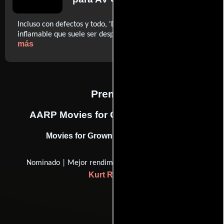
Incluso con defectos y todo, 'Dark Blue' tiene una energía
..ver
inflamable que suele ser despreciada por Hollywood
más
Premios
AARP Movies for Grownups Awards
Movies for Grownups Award (2004)
Nominado | Mejor rendimiento de Breakaway
Kurt Russell