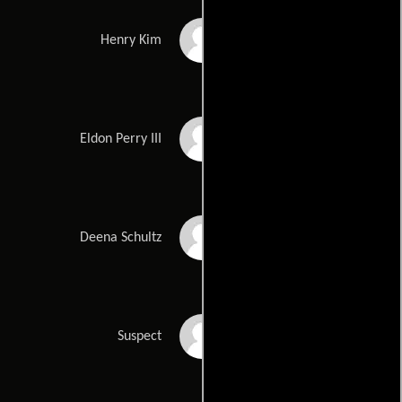
Dana Lee
Henry Kim
Chapman Russell
Eldon Perry III
Way
Marin Hinkle
Deena Schultz
Jim Cody Williams
Suspect