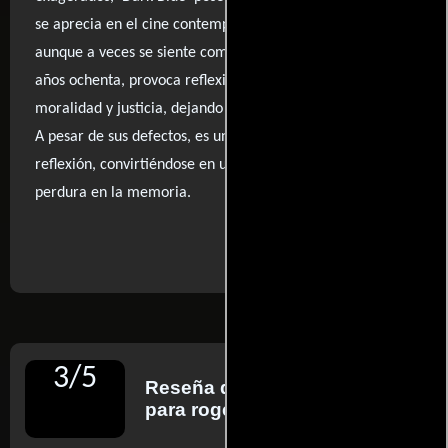
se aprecia en el cine contemporáneo. La narrativa,
aunque a veces se siente como un episodio de serie de los
años ochenta, provoca reflexión sobre temas de
moralidad y justicia, dejando una huella en el espectador.
A pesar de sus defectos, es una obra que invita a la
reflexión, convirtiéndose en un relato inquietante que
perdura en la memoria.
..ver fuentes
3
/
5
Reseña de
Roger Ebert
para rogerebert.com