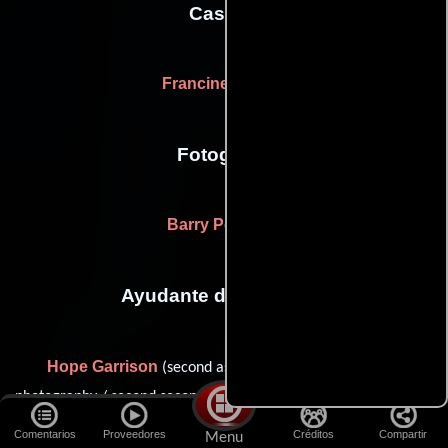
Casting
Francine Maisler
Fotografia
Barry Peterson
Ayudante de dirección
Hope Garrison
(second assistant director: additional
Danny Green
photography / second second assistant director),
Eric Fox Hays
(Asistente de dirección),
(first assistant director
Comentarios
Proveedores
Créditos
Compartir
Menu