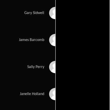
Dash Mihok
Gary Sidwell
Jonathan Banks
James Barcomb
Lolita Davidovich
Sally Perry
Khandi Alexander
Janelle Holland