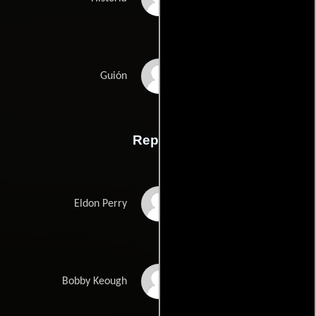
David Ayers
Guión
Reparto
Kurt Russell
Eldon Perry
Scott Speedman
Bobby Keough