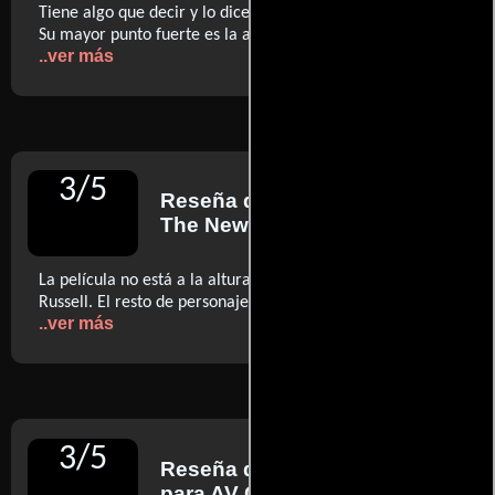
Tiene algo que decir y lo dice de una manera intensa (...)
Su mayor punto fuerte es la actuación de Kurt Russell (…)
..ver más
3
/
5
Reseña de
A. O. Scott
para
The New York Times
La película no está a la altura de la interpretación de
Russell. El resto de personajes están poco desarrollados
..ver más
3
/
5
Reseña de
Scott Tobias
para AV Club