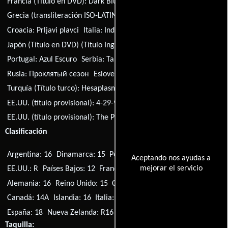
Francia (Título en DVD):
Dark Blue
Grecia (transliteración ISO-LATIN-1):
Paravasi kathikontos
Croacia:
Prljavi plavci
Italia:
Indagini sporche - Dark Blue
Japón (Título en DVD) (Título Inglés):
Dark Steel
Portugal:
Azul Escuro
Serbia:
Tamno plava
Rusia:
Проклятый сезон
Eslovenia:
Modri angeli
Turquía (Título turco):
Hesaplasma
EE.UU. (título provisional):
4-29-92
EE.UU. (título provisional):
The Plague Season
Clasificación
Argentina: 16
Dinamarca: 15
Portugal: M/16
Singapur: NC-16
Aceptando nos ayudas a
mejorar el servicio
EE.UU.: R
Países Bajos: 12
Francia: U
Australia: MA15+
Alemania: 16
Reino Unido: 15
Corea del Sur: 18
Suecia: 15
Canadá: 14A
Islandia: 16
Italia: T
Noruega: 15
Brasil: 16
España: 18
Nueva Zelanda: R16
Finlandia: K-15
Filipinas: R-18
Taquilla: