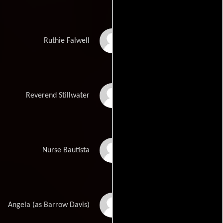
Julie White
Ruthie Falwell
David L. Lander
Reverend Stillwater
Lin Shaye
Nurse Bautista
Barrow Davis-Tolot
Angela (as Barrow Davis)