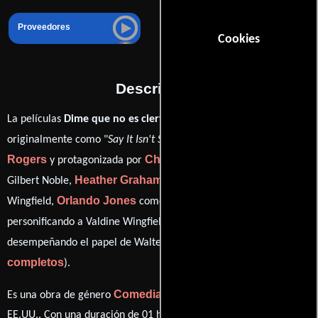
Proveedores
Cookies
Descripción
La películas
Dime que no es cierto
del año 2001, conocida
J.B.
originalmente como "
Say It Isn't So
", está dirigida por
Rogers
Chris Klein
y protagonizada por
quien interpreta a
Heather Graham
Gilbert Noble,
en el papel de Josephine
Orlando Jones
Sally Field
Wingfield,
como Dig McCaffrey,
Richard Jenkins
personificando a Valdine Wingfield y
ver créditos
desempeñando el papel de Walter Wingfield (
completos
).
Comedia
Romance
Es una obra de género
y
producida en
EE.UU.. Con una duración de 01 hr 35 min (95 minutos), esta