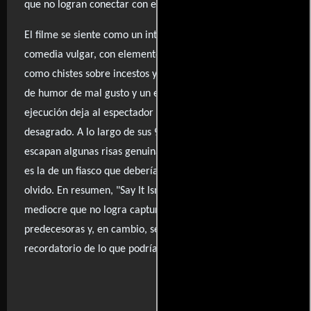
que no logran conectar con el público.
El filme se siente como un intento fallido de revivir la
comedia vulgar, con elementos que rozan lo ofensivo,
como chistes sobre incestos y mutilaciones. Esta mezcla
de humor de mal gusto y un enfoque pesado en la
ejecución deja al espectador con una sensación de
desagrado. A lo largo de sus 90 minutos, apenas se
escapan algunas risas genuinas, y la percepción general
es la de un fiasco que debería haber permanecido en el
olvido. En resumen, "Say It Isn't So" es un esfuerzo
mediocre que no logra capturar la magia de sus
predecesoras y, en cambio, se convierte en un
recordatorio de lo que podría haber sido.
..ver fuentes