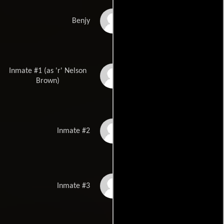
Jordan Weller
Benjy
Inmate #1 (as 'r' Nelson
R. Nelson Brown
Brown)
Marcus Hondro
Inmate #2
Pablo Coffey
Inmate #3