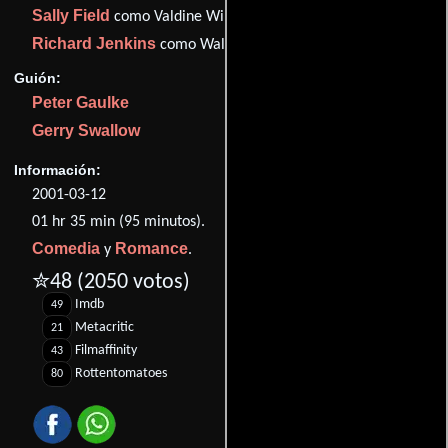
Sally Field
como Valdine Wingfield
Richard Jenkins
como Walter Wingfield
Guión:
Peter Gaulke
Gerry Swallow
Información:
2001-03-12
01 hr 35 min (95 minutos).
Comedia
Romance
y
.
✮48
(2050 votos)
Imdb
49
Metacritic
21
Filmaffinity
43
Rottentomatoes
80