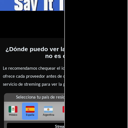
¿Dónde puedo ver la películas Dime que
no es cierto?
Le recomendamos chequear el idioma, doblaje o subtítulos que
ofrece cada proveedor antes de comprar, alquilar o contratar un
servicio de streming para ver la películas.
Selecciona tu país de residencia
México
España
Argentina
Perú
Colombia
Chile
Ecuador
Streaming