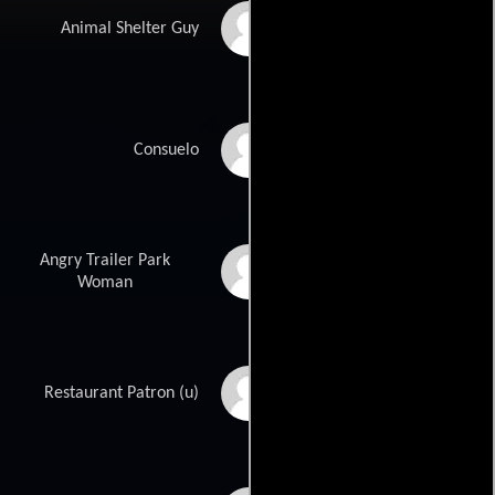
Austin Stark
Animal Shelter Guy
Alícía Calvo
Consuelo
Angry Trailer Park
Charlene Harns
Woman
Tiffany Burke
Restaurant Patron (u)