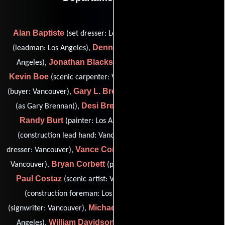
Alan Baptiste
Nancy M. Bates
(set dresser: Los Angeles),
Dennis R. Bianchi
(leadman: Los Angeles),
(signwriter: Los
Jonathan Blackshaw
Angeles),
(signwriter: Vancouver),
Kevin Boe
Martin Bouchard
(scenic carpenter: Vancouver),
Gary L. Brennan
(buyer: Vancouver),
(propmaker: Los Angeles
Desi Brett
(as Gary Brennan)),
(scenic helper: Vancouver),
Randy Burt
Charlie Campbell
(painter: Los Angeles),
Raul Casillas
(construction lead hand: Vancouver),
(lead
Vance Conway
dresser: Vancouver),
(construction coordinator:
Bryan Corbett
Jean-
Vancouver),
(propmaker: Los Angeles),
Paul Costaz
Larce Crawford
(scenic artist: Vancouver),
Wallace Cross
(construction foreman: Los Angeles),
Michael T. Daigle
(signwriter: Vancouver),
(paint foreman: Los
William Davidson
Angeles),
(propmaker: Los Angeles (as