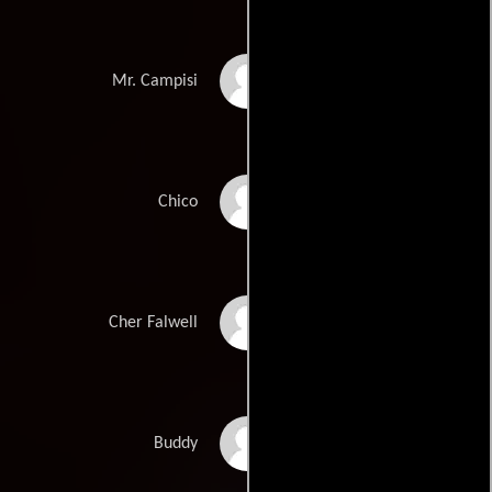
C. Ernst Harth
Mr. Campisi
Connor Widdows
Chico
Courtney Peldon
Cher Falwell
Matthew Peters
Buddy