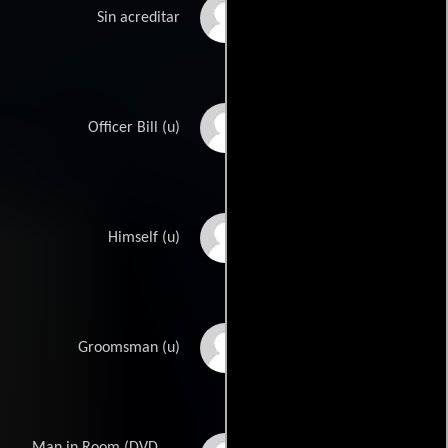
Lisa Danielle
Sin acreditar
Kevin Derksen
Officer Bill (u)
John-Eliot Jordan
Himself (u)
Robert Musnicki
Groomsman (u)
Man in Room (DVD