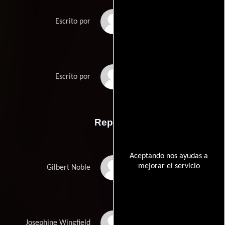
Peter Gaulkes
Escrito por
Gerry Swallows
Escrito por
Reparto
Aceptando nos ayudas a
mejorar el servicio
Chris Klein
Gilbert Noble
Heather Graham
Josephine Wingfield