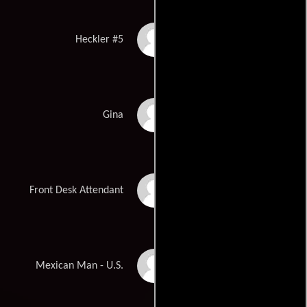
Rain Draper
Heckler #5
Sarah Silverman
Gina
Greg Kean
Front Desk Attendant
Alejandro Abellan
Mexican Man - U.S.