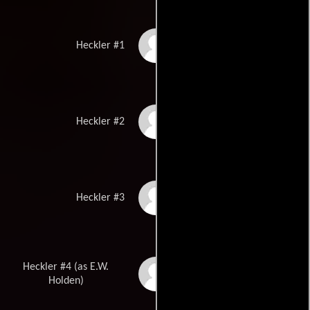
Norman Armour
Heckler #1
Daniel Boileau
Heckler #2
Keith Dallas
Heckler #3
Heckler #4 (as E.W.
Ed Holden
Holden)