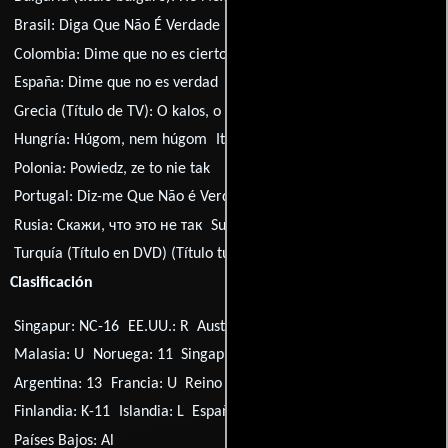
Brasil:
Diga Que Não É Verdade
Chile:
¡Dime que no es cierto!
Colombia:
Dime que no es cierto
Alemania:
Ohne Worte
España:
Dime que no es verdad
Finlandia:
Ei voi olla totta
Grecia (Título de TV):
O kalos, o kakos kai i kommotria
Hungría:
Húgom, nem húgom
Italia:
Dimmi che non è vero
Polonia:
Powiedz, ze to nie tak
Portugal:
Diz-me Que Não é Verdade
Rusia:
Скажи, что это не так
Suecia:
Skojar du, eller?
Turquía (Título en DVD) (Título turco):
Öyle bir kiz ki
Clasificación
Singapur: NC-16
EE.UU.: R
Australia: M
Alemania: 12
Malasia: U
Noruega: 11
Singapur: PG
Suecia: 11
Argentina: 13
Francia: U
Reino Unido: 15
Nueva Zelanda: PG
Finlandia: K-11
Islandia: L
España: 13
Malasia: 18PL
Países Bajos: Al