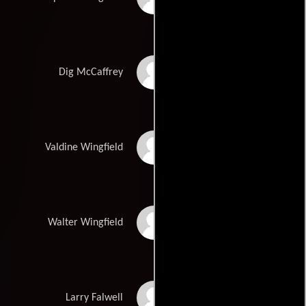
Orlando Jones
Dig McCaffrey
Sally Field
Valdine Wingfield
Richard Jenkins
Walter Wingfield
John Rothman
Larry Falwell