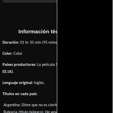
Información técnica y general
Duración:
01 hr 35 min (95 minutos) .
Color:
Color
Paises productores:
La película Say It Isn't So fué producida en
EE.UU.
Lenguaje original:
Inglés
.
Títulos en cada país:
Argentina:
Dime que no es cierto
Bulgaria (título búlgaro):
Не може да бъде