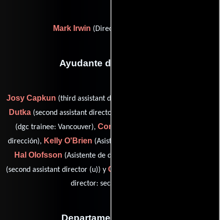
Mark Irwin
(Director de fotografía)
Ayudante de dirección
Josy Capkun
Michele E.
(third assistant director: Vancouver),
Dutka
Dan Mansfield
(second assistant director: Vancouver),
Conte Mark Matal
(dgc trainee: Vancouver),
(Asistente de
Kelly O'Brien
dirección),
(Asistente de dirección: Los Ángeles),
Hal Olofsson
Greg Rousseaux
(Asistente de dirección),
Gary Blair Smith
(second assistant director (u)) y
(first assistant
director: second unit (u))
Departamento de arte