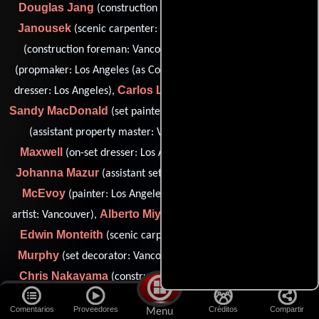
Douglas Jang
Frank
(construction lead hand: Vancouver),
Janousek
Larry Johnston
(scenic carpenter: Vancouver),
Colin Thomas Kass
(construction foreman: Vancouver),
Thierry Labbe
(propmaker: Los Angeles (as Colin Kaas)),
(set
Carlos Lima
dresser: Los Angeles),
(propmaker: Los Angeles),
Sandy MacDonald
Colin Matthews
(set painter: Vancouver),
John Hammer
(assistant property master: Vancouver),
Maxwell
(on-set dresser: Los Angeles (as John H. Maxwell)),
Johanna Mazur
Garry
(assistant set decorator: Vancouver),
McEvoy
Shayne McGreal
(painter: Los Angeles),
(scenic
Alberto Miyares
artist: Vancouver),
(propmaker: Los Angeles),
Edwin Monteith
Shannon
(scenic carpenter: Vancouver),
Murphy
(set decorator: Vancouver (as Shannon A. Murphy)),
Chris Nakayama
(construction foreman / propmaker gang
Walter Ockley
boss: Los Angeles),
(assistant art director:
Comentarios
Proveedores
Créditos
Compartir
Menu
Stan M. Olexiewicz
Vancouver),
(scenic artist: Los Angeles),