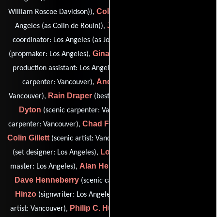
Colin De Rouin
William Roscoe Davidson)),
(set designer: Los
Joe Del Monte
Angeles (as Colin de Rouin)),
(construction
Dino DeMaria
coordinator: Los Angeles (as Joe DelMonte)),
Gina DePasquale
(propmaker: Los Angeles),
(art department
Yvon Desgagné
production assistant: Los Angeles),
(scenic
Andrew Deskin
carpenter: Vancouver),
(art director:
Rain Draper
Rowland
Vancouver),
(best greens: Vancouver),
Dyton
Ivan Fish
(scenic carpenter: Vancouver),
(scenic
Chad Fontaine
carpenter: Vancouver),
(laborer: Los Angeles),
Colin Gillett
Stephanie J. Gordon
(scenic artist: Vancouver),
Lorne Grant
(set designer: Los Angeles),
(assistant property
Alan Hemsworth
master: Los Angeles),
(greens: Vancouver),
Dave Henneberry
Danny
(scenic carpenter: Vancouver),
Hinzo
Gordon Hughes
(signwriter: Los Angeles),
(scenic
Philip C. Hurst
artist: Vancouver),
(greensman: Los Angeles),