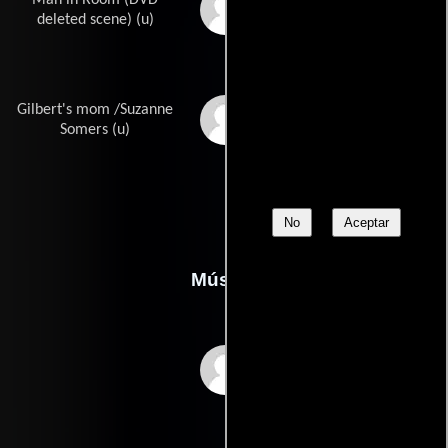
Rick Poltaruk
deleted scene) (u)
Gilbert's mom /Suzanne
Suzanne Somers
Somers (u)
No
Aceptar
Música
Mason Daring