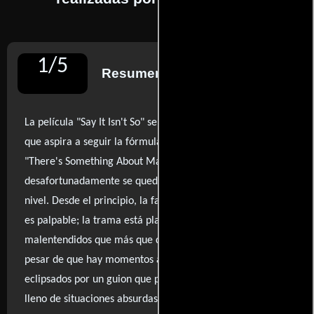
1
/
5
Resumen de reseñas
La película "Say It Isn't So" se presenta como una comedia
que aspira a seguir la fórmula de éxito de clásicos como
"There's Something About Mary", pero
desafortunadamente se queda muy lejos de alcanzar ese
nivel. Desde el principio, la falta de ingenio y originalidad
es palpable; la trama está plagada de clichés y
malentendidos que más que divertir, resultan molestos. A
pesar de que hay momentos aislados de humor, estos son
eclipsados por un guion que parece un parche mal cosido,
lleno de situaciones absurdas y referencias a lo grotesco