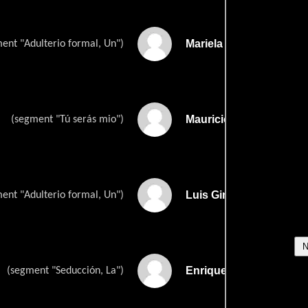
Mariela Flores
ent "Adulterio formal, Un")
Mauricio Garcés
(segment "Tú serás mio")
Luis Gimeno
ent "Adulterio formal, Un")
Enrique Guzmán
(segment "Seducción, La")