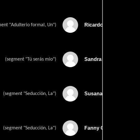
Ricardo Adalid
ent "Adulterio formal, Un")
Sandra Boyd
(segment "Tú serás mio")
Susana Cabrera
(segment "Seducción, La")
Fanny Cano
(segment "Seducción, La")