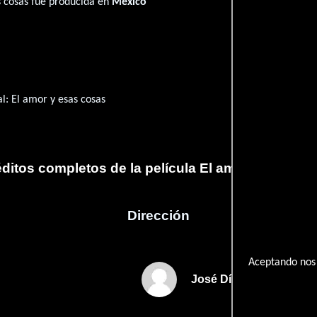
s cosas fué producida en
México
al:
El amor y esas cosas
ditos completos de la película El amor y esas c
Dirección
Aceptando nos 
José Díaz Morales