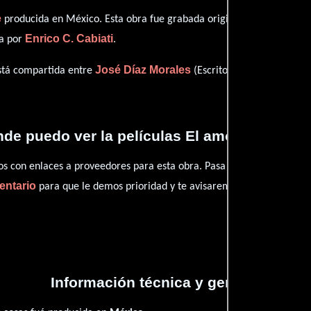
e
producida en México. Esta obra fue grabada originalmente con dia
Enrico C. Cabiati
ta por
.
José Díaz Morales
Alfredo Varel
está compartida entre
(Escritor),
de puedo ver la películas El amor y esas c
con enlaces a proveedores para esta obra. Pasa por nuestro catál
entario
para que le demos prioridad y te avisaremos cuando se encu
Información técnica y general