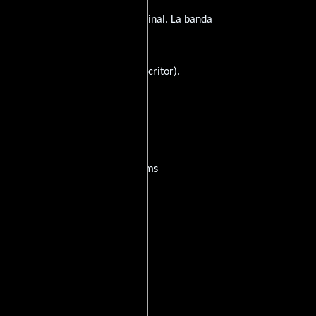
logos en
Español
en su audio original. La banda
a
Raúl Zenteno
(Escritor) y
(Escritor).
osas?
películas
ogo de
y encuentra films
entre disponible