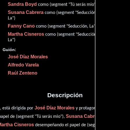
Sandra Boyd
Them
como (segment "Tú serás mio")
82
Susana Cabrera
como (segment "Seducción,
La")
Fanny Cano
como (segment "Seducción, La")
Martha Cisneros
como (segment "Seducción,
Proveedores
La")
Guión:
José Díaz Morales
Alfredo Varela
Raúl Zenteno
Descripción
José Díaz Morales
Ricard
 está dirigida por
y protagonizada por
Susana Cabrera
papel de (segment "Tú serás mio"),
como (segment
Martha Cisneros
desempeñando el papel de (segment "Seducción, L