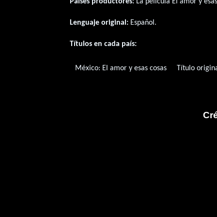
Paises productores:
La película El amor y esa
Lenguaje original:
Español
.
Títulos en cada país:
México:
El amor y esas cosas
Título origin
Cré