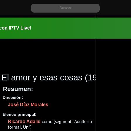
 con IPTV Live!
El amor y esas cosas
(1969)
Resumen:
Dirección:
Información:
José Díaz Morales
1969-09-2
Comedia
Elenco principal:
Ricardo Adalid
✮66
como (segment "Adulterio
formal, Un")
Imdb
82