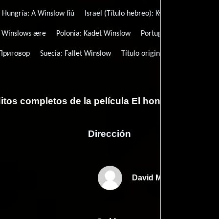
Hungría:
A Winslow fiú
Israel (Título hebreo):
Kvodo Shel Winslow
:
Winslows ære
Polonia:
Kadet Winslow
Portugal (video title):
O 
Приговор
Suecia:
Fallet Winslow
Título original:
The Winslow B
itos completos de la película El honor de los Wi
Dirección
David Mamet