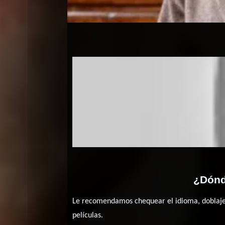
El ho
¿Dónd
Le recomendamos chequear el idioma, doblaje o
películas.