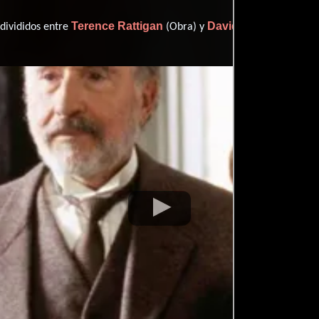
Terence Rattigan
David Mamet
 divididos entre
(Obra) y
(Guión).