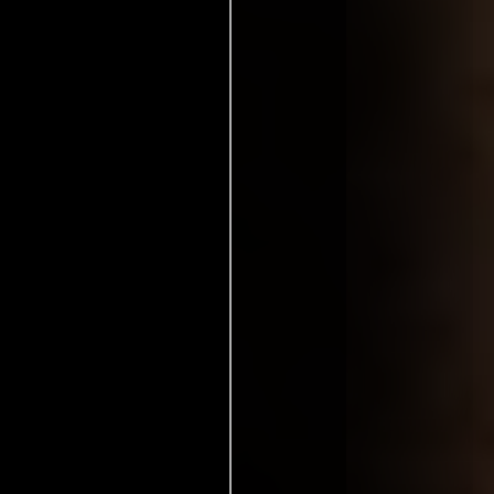
cia:
L'honneur des Winslow