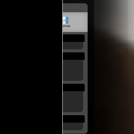
livia
Venezuela
Guatemala
Rep. Dom.
Uruguay