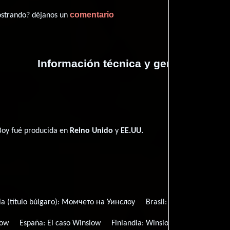
comentario
ostrando? déjanos un
Información técnica y general
Boy fué producida en
Reino Unido
y
EE.UU.
a (título búlgaro):
Момчето на Уинслоу
Brasil:
Cadete Winslow
low
España:
El caso Winslow
Finlandia:
Winslow'n kunnia
Fran