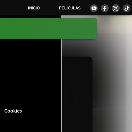
INICIO
PELICULAS
2
Cookies
in (104 minutos).
Drama
y
.