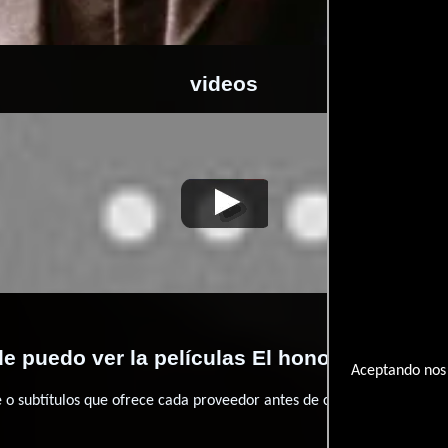
videos
nor de los Winslow
Video de la película El honor de los Winslow
1999-
e puedo ver la películas El honor de los Wi
Aceptando nos 
 subtítulos que ofrece cada proveedor antes de comprar, alquilar o 