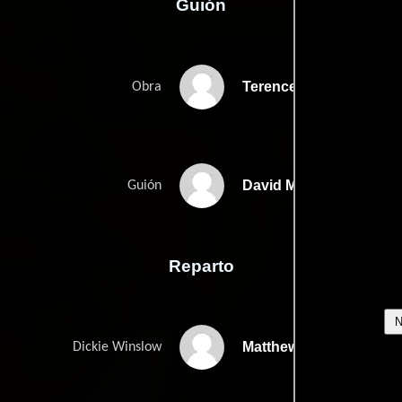
Guión
Terence Rattigans
Obra
David Mamets
Guión
Reparto
Matthew Pidgeon
Dickie Winslow