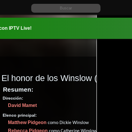
 con IPTV Live!
El honor de los Winslow
(1999)
Resumen:
Dirección:
Información:
David Mamet
1999-04-2
01 hr 44 m
Elenco principal:
Romance
Matthew Pidgeon
como Dickie Winslow
✮83
Rebecca Pidgeon
como Catherine Winslow