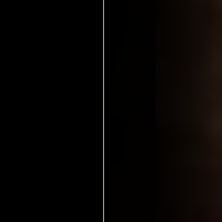
Italia:
Il caso Winslow
Caso Winslow
oy
nslow