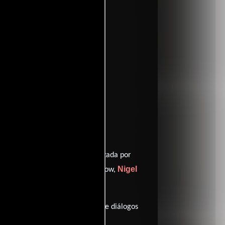
ritic
entomatoes
David Mamet
a por
y protagonizada por
mma Jones
Nigel
como Grace Winslow,
itos completos
).
104 minutos), esta película tiene diálogos