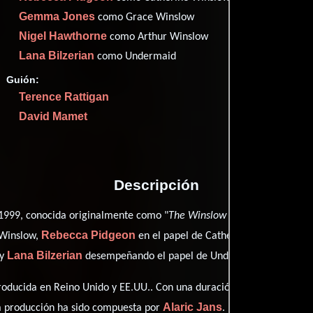
Imdb
74
Gemma Jones
como Grace Winslow
Metac
79
Nigel Hawthorne
como Arthur Winslow
Rott
97
Lana Bilzerian
como Undermaid
Guión:
Terence Rattigan
David Mamet
Proveedores
Descripción
1999, conocida originalmente como "
The Winslow Boy
", está dirigid
Rebecca Pidgeon
Ge
 Winslow,
en el papel de Catherine Winslow,
Lana Bilzerian
ver créd
 y
desempeñando el papel de Undermaid (
oducida en Reino Unido y EE.UU.. Con una duración de 01 hr 44 min (
Alaric Jans
ta producción ha sido compuesta por
.