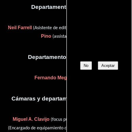
Departamento de editorial
Neil Farrell
María Luisa
(Asistente de editor de película) y
Pino
(assistant editor (u))
Departamento de transporte
No
Aceptar
Fernando Megino
(Conductor)
Cámaras y departamento de electricidad
Miguel A. Clavijo
Antonio Colmenar
(focus puller),
Freddie Cooper
(Encargado de equipamiento de cámara),