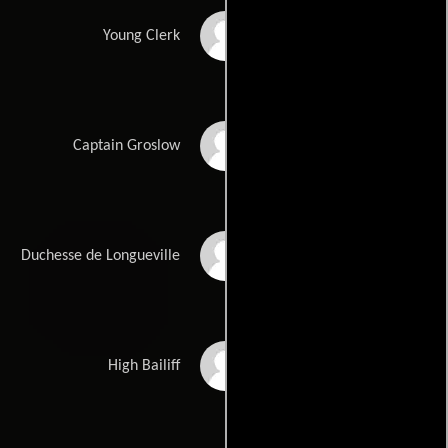
Barry Burgues
Young Clerk
Leon Greene
Captain Groslow
Ágata Lys
Duchesse de Longueville
Bob Todd
High Bailiff