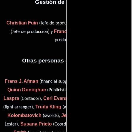
Gestión de producción
Christian Fuin
Fernando Marquerie
(Jefe de producción),
Francisco Molero
(Jefe de producción) y
(Supervisor de
producción)
Otras personas que participaron
Frans J. Afman
Paco Ardura
(financial support),
(wrangler),
Quinn Donoghue
Ramón Díaz de
(Publicista de unidad),
Laspra
Ceri Evans
William Hobbs
(Contador),
(continuidad),
Trudy Kling
Oscar F.
(fight arranger),
(assistant: Mr. Spengler),
Kolombatovich
Jennie McClean
(swords),
(assistant: Mr.
Susana Prieto
Bette L.
Lester),
(Coordinador de produccion),