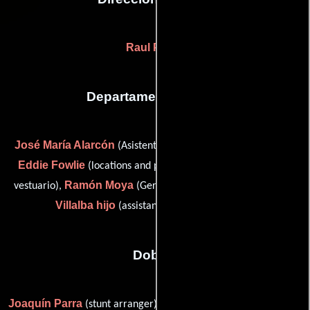
Raul Paton
Departamento de arte
José María Alarcón
(Asistente de diseñador de producción),
Eddie Fowlie
Julián Mateos
(locations and property),
(De
Ramón Moya
Tadeo
vestuario),
(Gerente de construcción) y
Villalba hijo
(assistant property master (u))
Dobles
Joaquín Parra
Gonzalo Hernández
(stunt arranger) y
(horse