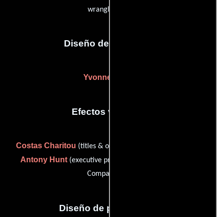
wrangler (u))
Diseño de vestuario
Yvonne Blake
Efectos visuales
Costas Charitou
(titles & opticals: Image to Image (u)) y
Antony Hunt
(executive producer: The Magic Camera
Company (u))
Diseño de producción