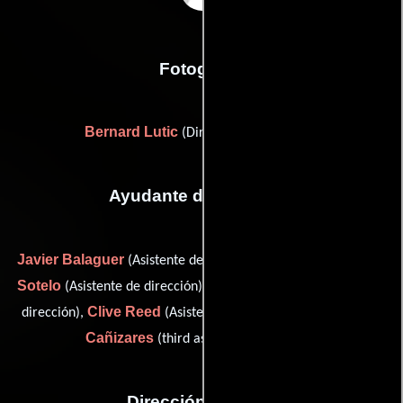
Fotografia
Bernard Lutic
(Director de fotografía)
Ayudante de dirección
Javier Balaguer
Alejandro Calvo-
(Asistente de dirección),
Sotelo
Karen Morgan
(Asistente de dirección),
(Asistente de
Clive Reed
Manuel L.
dirección),
(Asistente de dirección) y
Cañizares
(third assistant director (u))
Dirección artística