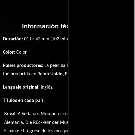
Información técnica y general
Duración:
01 hr 42 min (102 minutos) .
Color:
Color
Paises productores:
La película The Return of the Musketeers
fué producida en
Reino Unido
,
España
y
Francia
Lenguaje original:
Inglés
.
Títulos en cada país:
Brasil:
A Volta dos Mosqueteiros
Alemania:
Die Rückkehr der Musketiere
España:
El regreso de los mosqueteros