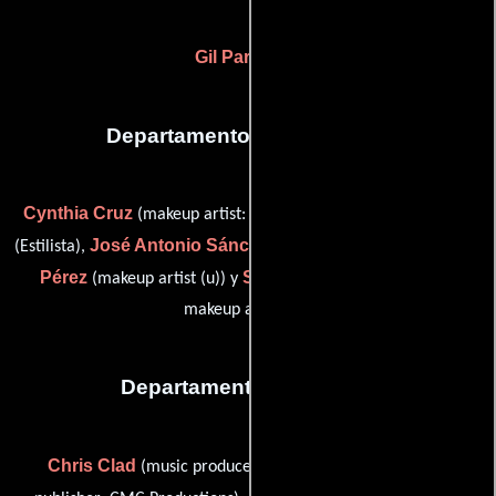
Gil Parrondo
Departamento de maquillaje
Cynthia Cruz
Paquita Núñez
(makeup artist: Ms. Cattrall),
José Antonio Sánchez
José Luis
(Estilista),
(Maquilladora),
Pérez
Susana Sánchez
(makeup artist (u)) y
(assistant
makeup artist (u))
Departamento de musica
Chris Clad
(music producer: CMC Productions / music