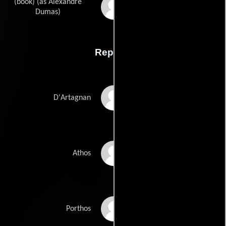
(book) (as Alexandre
Alexandre Dumas
pères
Dumas)
Reparto
Michael York
D'Artagnan
Oliver Reed
Athos
Frank Finlay
Porthos