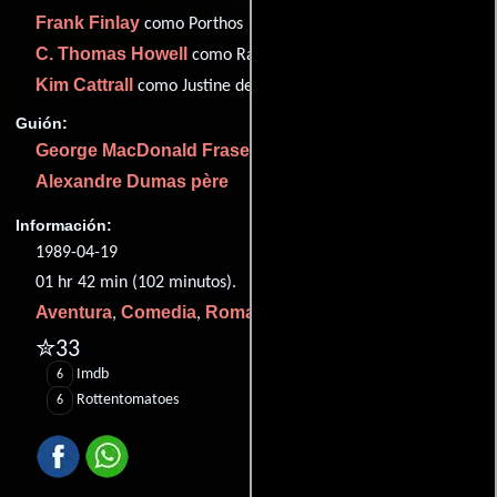
Frank Finlay
como Porthos
C. Thomas Howell
como Raoul
Kim Cattrall
como Justine de Winter
Guión:
George MacDonald Fraser
Alexandre Dumas père
Información:
1989-04-19
01 hr 42 min (102 minutos).
Aventura
Comedia
Romance
Acción
,
,
y
.
✮33
Imdb
6
Rottentomatoes
6