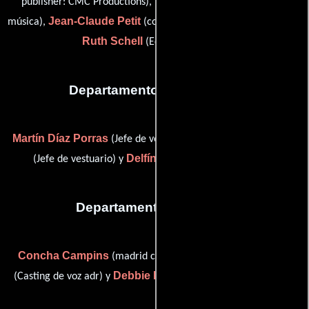
Dick Lewzey
publisher: CMC Productions),
(Mezclador de
Jean-Claude Petit
música),
(conductor (as Jean Claude Petit)) y
Ruth Schell
(Editor de música)
Departamento de vestuario
Martín Díaz Porras
Andrés Fernández
(Jefe de vestuario),
Delfín Prieto
(Jefe de vestuario) y
(Jefe de vestuario)
Departamento de reparto
Concha Campins
Brendan Donnison
(madrid casting),
Debbie McWilliams
(Casting de voz adr) y
(Casting: Londres)