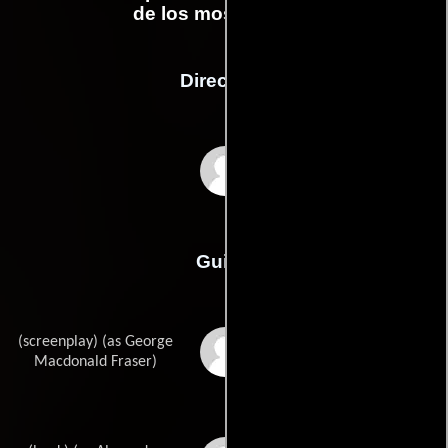
de los mosqueteros
Dirección
Richard Lester
Guión
(screenplay) (as George
George MacDonald
Frasers
Macdonald Fraser)