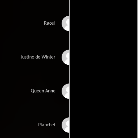
C. Thomas Howell
Raoul
Kim Cattrall
Justine de Winter
Geraldine Chaplin
Queen Anne
Roy Kinnear
Planchet