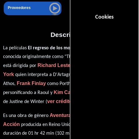
Proveedores
Cookies
Descripción
La películas
El regreso de los mosqueteros
del año 1989,
conocida originalmente como "
The Return of the Musketeers
",
Richard Lester
Michael
está dirigida por
y protagonizada por
York
Oliver Reed
quien interpreta a D'Artagnan,
en el papel de
Frank Finlay
C. Thomas Howell
Athos,
como Porthos,
Kim Cattrall
personificando a Raoul y
desempeñando el papel
ver créditos completos
de Justine de Winter (
).
Aventura
Comedia
Romance
Es una obra de género
,
,
y
Acción
producida en Reino Unido, España y Francia. Con una
duración de 01 hr 42 min (102 minutos), esta película tiene