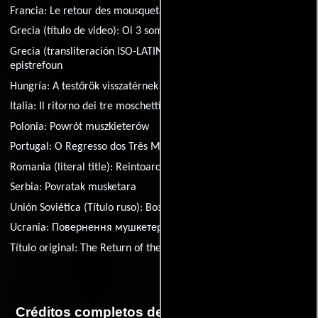
Francia:
Le retour des mousquetaires
Grecia (título de video):
Oi 3 somatofylakes epistrefoun
Grecia (transliteración ISO-LATIN-1):
Oi treis somatofylakes
epistrefoun
Hungría:
A testőrök visszatérnek
Italia:
Il ritorno dei tre moschettieri
Polonia:
Powrót muszkieterów
Portugal:
O Regresso dos Três Mosqueteiros
Romania (literal title):
Reintoarcerea muschetarilor
Serbia:
Povratak musketara
Unión Soviética (Título ruso):
Возвращение мушкетеров
Ucrania:
Повернення мушкетерiв
Título original:
The Return of the Musketeers
Créditos completos de la película El regreso