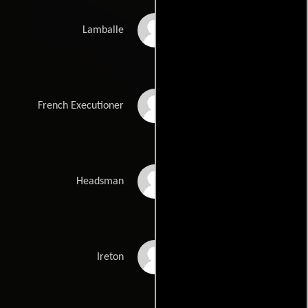
Marcelline Collard
Lamballe
Pat Roach
French Executioner
Jesús Ruyman
Headsman
Fernando De Juan
Ireton