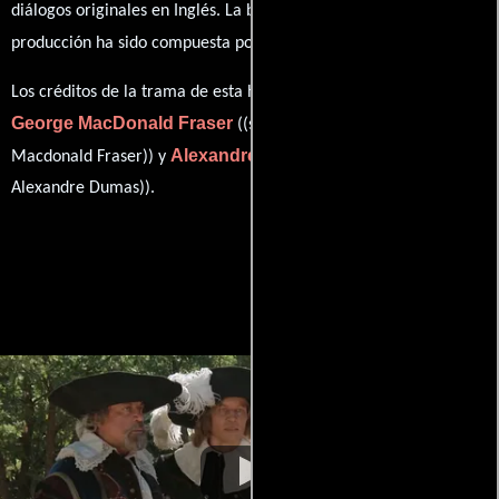
diálogos originales en
Inglés
. La banda sonora para esta
Jean-Claude Petit
producción ha sido compuesta por
.
Los créditos de la trama de esta historia están divididos entre
George MacDonald Fraser
((screenplay) (as George
Alexandre Dumas père
Macdonald Fraser)) y
((book) (as
Alexandre Dumas)).