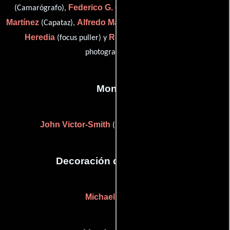
Federico G. Grau
José Luis
(Camarógrafo),
(Fotógrafo),
Martínez
Alfredo Mayo
Luis Peña
(Capataz),
(Camarógrafo),
Heredia
Roland Neveu
(focus puller) y
(special still
photographer (u))
Montaje
John Victor-Smith
((as John Victor Smith))
Decoración de escenario
Michael Seirton