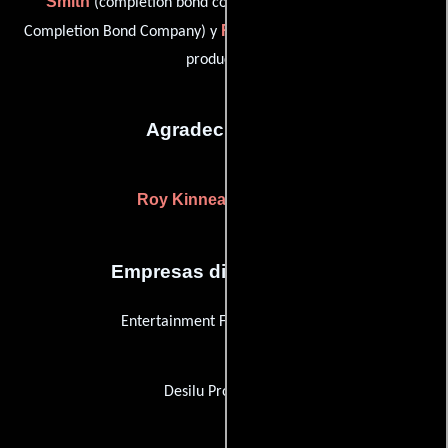
Smith
(completion bond company representative: The
Richard Turner
Completion Bond Company) y
(Contador de
producción)
Agradecimientos
Roy Kinnear
(dedicados)
Empresas distribuidoras
Entertainment Film Distributors
Desilu Productions