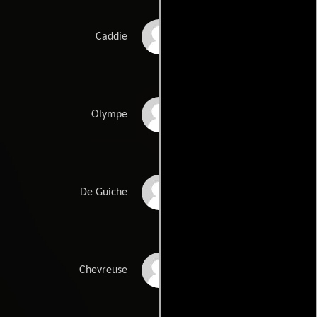
Billy Connolly
Caddie
Servane Ducorps
Olympe
William J. Fletcher
De Guiche
Laure Sabardin
Chevreuse