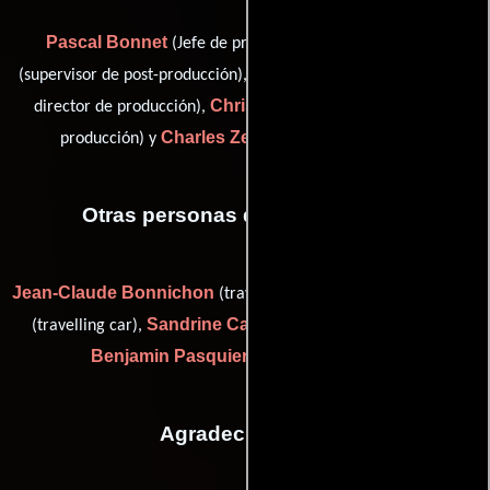
Pascal Bonnet
Isabelle Morax
(Jefe de producción),
Frédéric Morin
(supervisor de post-producción),
(Asistente del
Christophe Rabinovici
director de producción),
(Jefe de
Charles Zemer
producción) y
(Gerente de unidad)
Otras personas que participaron
Jean-Claude Bonnichon
Gilles Cappelletto
(travelling car),
Sandrine Cayron
(travelling car),
(Guionista supervisor) y
Benjamin Pasquier
(Staff de producción)
Agradecimientos