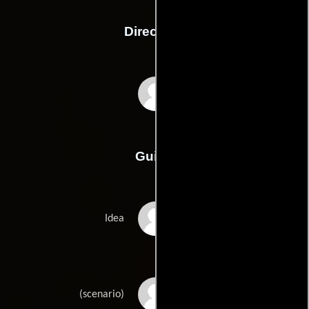
Dirección
Pierre Salvadori
Guión
Danièle Dubrouxs
Idea
Benoît Graffins
(scenario)