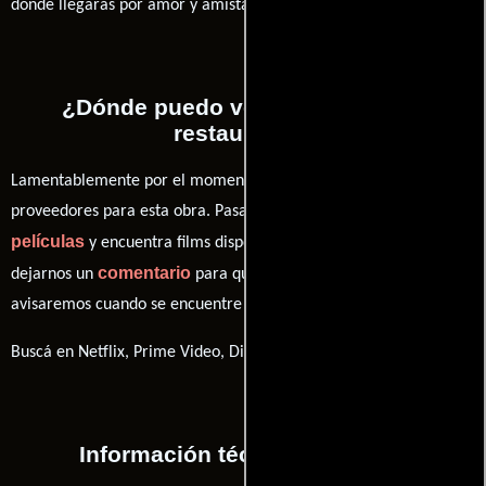
dónde llegarás por amor y amistad?
¿Dónde puedo ver la películas El
restaurante?
Lamentablemente por el momento no contamos con enlaces a
proveedores para esta obra. Pasa por nuestro catálogo de
películas
y encuentra films disponibles. También puedes
comentario
dejarnos un
para que le demos prioridad y te
avisaremos cuando se encuentre disponible
Buscá en Netflix, Prime Video, Disney+
Información técnica y general