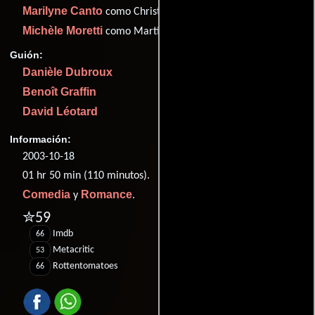
Marilyne Canto
como Christine
Michèle Moretti
como Martine
Guión:
Danièle Dubroux
Benoît Graffin
David Léotard
Información:
2003-10-18
01 hr 50 min (110 minutos).
Comedia
Romance
y
.
✮59
Imdb
66
Metacritic
53
Rottentomatoes
66