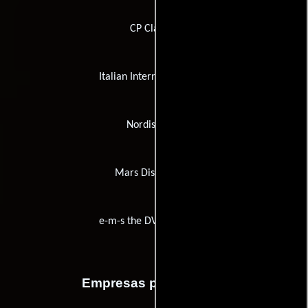
CP Classics
Italian International Film
Nordisk Film
Mars Distribution
e-m-s the DVD-Company
Empresas productoras