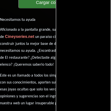
Cargar comentarios
Necesitamos tu ayuda
Aficionado a la pantalla grande, su participación es clave para hacer
Cineyseries.net
de
un paraíso cinéfilo completo. Queremos
construir juntos la mejor base de datos cinematográfica, pero
necesitamos su ayuda. ¿Encontraste algún dato faltante en la ficha
de El restaurante? ¿Detectaste algún error en la sinopsis o el
elenco? ¡Queremos saberlo todo!
Este es un llamado a todos los simpatizantes del cine: contribuyan
con sus conocimientos, aporten sus descubrimientos y compartan
esas joyas ocultas que solo los verdaderos fanáticos conocen. Sus
opiniones y sugerencias son el ingrediente secreto que hará de
nuestra web un lugar insuperable para los amantes del celuloide.