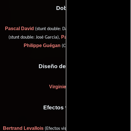
Dobles
Pascal David
Alain Gaudiard
(stunt double: Daniel Auteuil),
Pascal Guégan
(stunt double: José Garcia),
(Acrobacias) y
Philippe Guégan
(Coordinador de dobles)
Diseño de vestuario
Virginie Montel
Efectos visuales
Bertrand Levallois
Mitch Paulson
(Efectos visuales) y
(digital