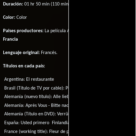
Duración:
01 hr 50 min (110 minutos) .
Color:
Color
Paises productores:
La película Après vous... fué producida en
Francia
Lenguaje original:
Francés
.
Títulos en cada país:
Argentina:
El restaurante
Brasil (Título de TV por cable):
Por Gentileza
Alemania (nuevo título):
Alle lieben Blanche
Alemania:
Après Vous - Bitte nach Ihnen
Alemania (Título en DVD):
Verrückt nach ihr
España:
Usted primero
Finlandia:
Teidän jälkeenne
France (working title):
Fleur de peau