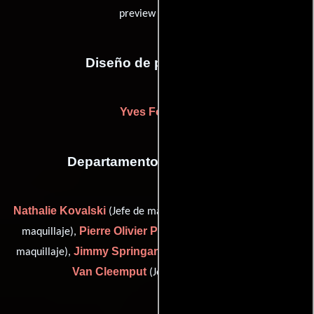
preview colorist)
Diseño de producción
Yves Fournier
Departamento de maquillaje
Nathalie Kovalski
Joël Lavau
(Jefe de maquillaje),
(Jefe de
Pierre Olivier Persin
maquillaje),
(Efectos especiales con
Jimmy Springard
Luk
maquillaje),
(Asistente de estilista) y
Van Cleemput
(Jefe de peluqueros)