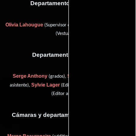
Departamento de vestuario
Olivia Lahougue
Paulette Ribot
(Supervisor de vestuario) y
(Vestuarista)
Departamento de editorial
Serge Anthony
Stéphanie Gaurier
(grados),
(Editor
Sylvie Lager
Simon Njoo
asistente),
(Editor asistente) y
(Editor asistente)
Cámaras y departamento de electricidad