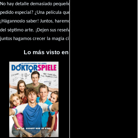
No hay detalle demasiado pequeño ni opinión insignificante. ¿Algún
pedido especial? ¿Una película que sueñas con ver reseñada?
¡Hágannoslo saber! Juntos, haremos de esta comunidad el epicentro
caja de comentarios
del séptimo arte. ¡Dejen sus reseña en la
y
juntos hagamos crecer la magia cinematográfica!
Lo más visto en Cineyseries.net