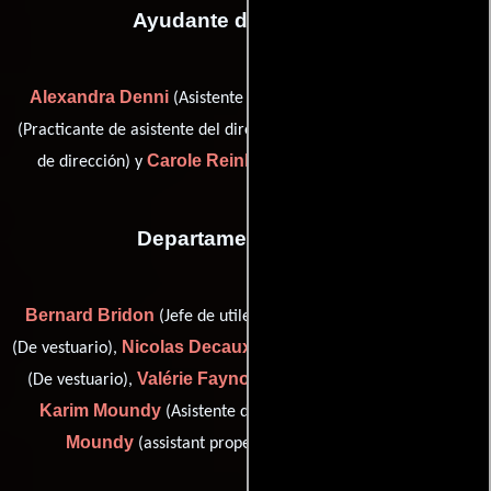
Ayudante de dirección
Alexandra Denni
David Douieb
(Asistente de dirección),
Sylvie Peyre
(Practicante de asistente del director),
(Asistente
Carole Reinhard
de dirección) y
(Asistente de dirección)
Departamento de arte
Bernard Bridon
Philippe Cord'homme
(Jefe de utilería),
Nicolas Decaux
Britta Demasse
(De vestuario),
(Carpintero),
Valérie Faynot
(De vestuario),
(second assistant decorator),
Karim Moundy
Samir
(Asistente de director artístico) y
Moundy
(assistant property master / swing gang)