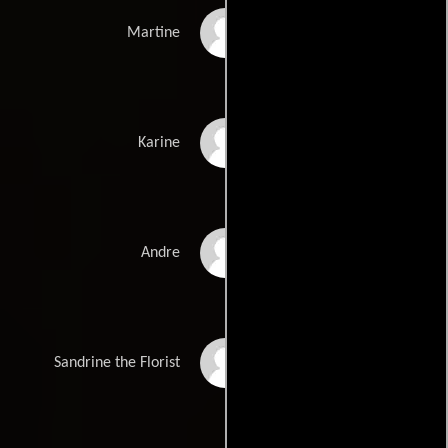
Michèle Moretti
Martine
Garance Clavel
Karine
Fabio Zenoni
Andre
Jocelyne
Sandrine the Florist
Desverchère