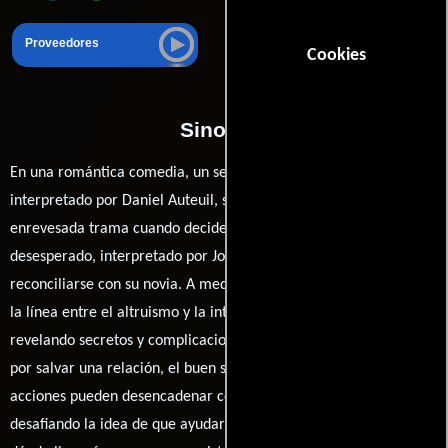
Proveedores
Cookies
Sinopsis
En una romántica comedia, un servicial jefe de camareros,
interpretado por Daniel Auteuil, se ve arrastrado a una
enrevesada trama cuando decide ayudar a un hombre
desesperado, interpretado por José Garcia, que busca
reconciliarse con su novia. A medida que se entrelazan sus vidas,
la línea entre el altruismo y la intervención se difumina,
revelando secretos y complicaciones inesperadas. En su intento
por salvar una relación, el buen samaritano descubre que sus
acciones pueden desencadenar consecuencias inesperadas,
desafiando la idea de que ayudar siempre es lo correcto. ¿Hasta