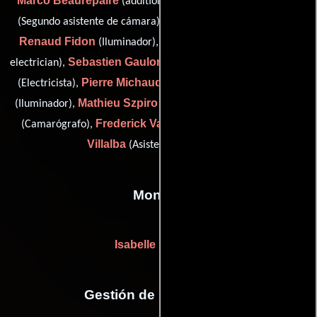
Marco Beaurepaire
Elsa Bennett
(additional electrician),
Guy Ferrandis
(Segundo asistente de cámara),
(Fotógrafo),
Renaud Fidon
Renaud Garnier
(Iluminador),
(additional
Sebastien Gaulon
David le Mevel
electrician),
(Electricista),
Pierre Michaud
Honoré Soubrie
(Electricista),
(Capataz),
Mathieu Szpiro
Marc Tevanian
(Iluminador),
(Electricista),
Frederick Vanard
Valerio
(Camarógrafo),
(Electricista) y
Villalba
(Asistente de cámara)
Montaje
Isabelle Devinck
Gestión de producción