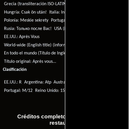
Grecia (transliteración ISO-LATIN-1):
Meta apo sas...
Hungría:
Csak ön után!
Italia:
In amore c'è posto per tutti
Polonia:
Meskie sekrety
Portugal:
Faça Favor...
Rusia:
Только после Вас!
USA (informal literal title):
After You
EE.UU.:
Après Vous
World-wide (English title) (informal literal title):
After You
En todo el mundo (Título de Inglés):
Après Vous
Título original:
Après vous...
Clasificación
EE.UU.: R
Argentina: Atp
Australia: M
Malasia: U
Portugal: M/12
Reino Unido: 15
Finlandia: K-7
Créditos completos de la película El
restaurante