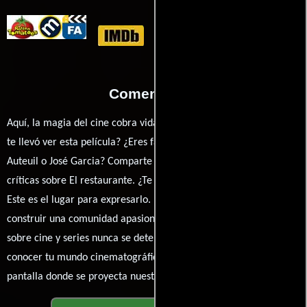
Comentarios
Aquí, la magia del cine cobra vida a través de tus opiniones. ¿Qué
te llevó ver esta película? ¿Eres fan de Pierre Salvadori, Daniel
Auteuil o José Garcia? Comparte tus pensamientos, emociones y
críticas sobre El restaurante. ¿Te hizo reír, llorar o reflexionar?
Este es el lugar para expresarlo. ¡No te guardes nada! Queremos
construir una comunidad apasionada donde la conversación
sobre cine y series nunca se detenga. Únete a la charla y déjanos
conocer tu mundo cinematográfico. ¡Los comentarios son la
pantalla donde se proyecta nuestra diversidad de opiniones!