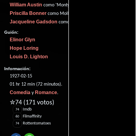
William Austin
como 'Monty' Montgomery
Priscilla Bonner
como Molly
Jacqueline Gadsdon
como Adela Van Norman
Guión:
Elinor Glyn
Hope Loring
Louis D. Lighton
Información:
1927-02-15
01 hr 12 min (72 minutos).
Comedia
Romance
y
.
✮74
(171 votos)
Imdb
74
Filmaffinity
60
Rottentomatoes
74