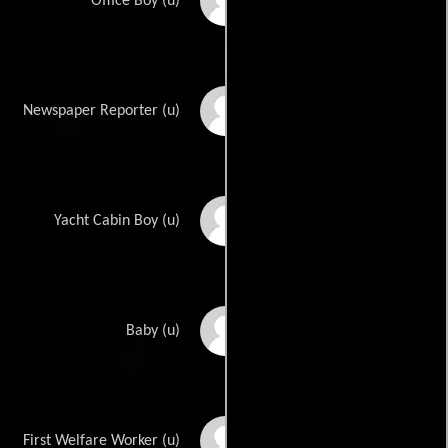
Elmo Billings
Office Boy (u)
Gary Cooper
Newspaper Reporter (u)
Lloyd Corrigan
Yacht Cabin Boy (u)
Cheryl Holt
Baby (u)
Eleanor Lawson
First Welfare Worker (u)