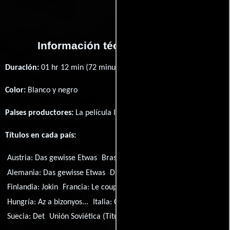
Información técnica y general
Duración:
01 hr 12 min (72 minutos) .
Color:
Blanco y negro
Paises productores:
La película It fué producida en
EE.UU.
Títulos en cada país:
Austria:
Das gewisse Etwas
Brasil:
O não Sei que das Mulheres
Alemania:
Das gewisse Etwas
Dinamarca:
Det
España:
Ello
Finlandia:
Jokin
Francia:
Le coup de foudre
Grecia:
It
Hungría:
Az a bizonyos...
Italia:
Cosetta
Portugal:
Aquilo
Suecia:
Det
Unión Soviética (Título ruso):
Оно
Título original:
It