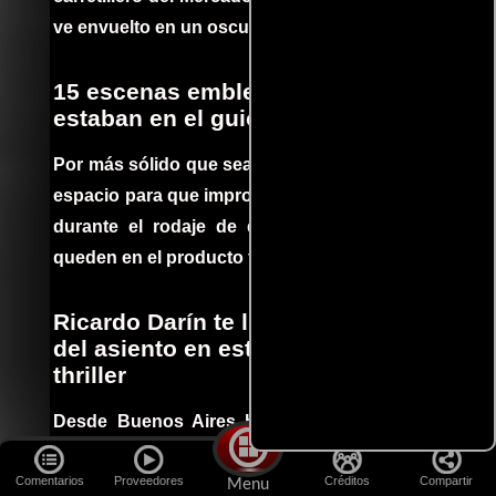
ve envuelto en un oscuro mundo de crimen
15 escenas emblemáticas que no
estaban en el guion
Por más sólido que sea un guión siempre hay
espacio para que improvisaciones que se dan
durante el rodaje de determinadas escenas
queden en el producto final.
Ricardo Darín te llevará al borde
del asiento en este increíble
thriller
Desde Buenos Aires hasta el mundo, Tesis
sobre un Homicidio se ha convertido en uno
de los filmes más recomendados del cine
Comentarios
Proveedores
Créditos
Compartir
Menu