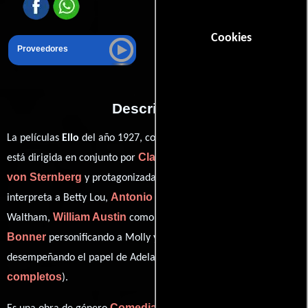
Cookies
Proveedores
Descripción
La películas
Ello
del año 1927, conocida originalmente como "
It
",
Clarence G. Badger
Josef
está dirigida en conjunto por
y
von Sternberg
Clara Bow
y protagonizada por
quien
Antonio Moreno
interpreta a Betty Lou,
en el papel de Cyrus T.
William Austin
Priscilla
Waltham,
como 'Monty' Montgomery,
Bonner
Jacqueline Gadsdon
personificando a Molly y
ver créditos
desempeñando el papel de Adela Van Norman (
completos
).
Comedia
Romance