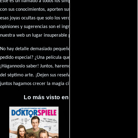
Este es un llamado a todos los simpatizantes del cine: contribuyan
con sus conocimientos, aporten sus descubrimientos y compartan
esas joyas ocultas que solo los verdaderos fanáticos conocen. Sus
opiniones y sugerencias son el ingrediente secreto que hará de
nuestra web un lugar insuperable para los amantes del celuloide.
No hay detalle demasiado pequeño ni opinión insignificante. ¿Algún
pedido especial? ¿Una película que sueñas con ver reseñada?
¡Hágannoslo saber! Juntos, haremos de esta comunidad el epicentro
caja de comentarios
del séptimo arte. ¡Dejen sus reseña en la
y
juntos hagamos crecer la magia cinematográfica!
Lo más visto en Cineyseries.net