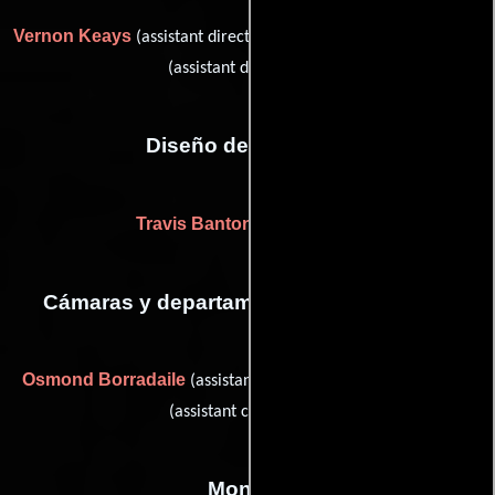
Vernon Keays
Josef von Sternberg
(assistant director (u)) y
(assistant director (u))
Diseño de vestuario
Travis Banton
(Sin acreditar)
Cámaras y departamento de electricidad
Osmond Borradaile
Cliff Shirpser
(assistant camera (u)) y
(assistant camera (u))
Montaje