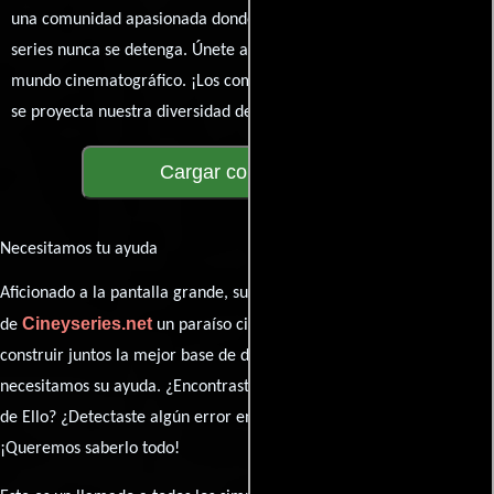
una comunidad apasionada donde la conversación sobre cine y
series nunca se detenga. Únete a la charla y déjanos conocer tu
mundo cinematográfico. ¡Los comentarios son la pantalla donde
se proyecta nuestra diversidad de opiniones!
Cargar comentarios
Necesitamos tu ayuda
Aficionado a la pantalla grande, su participación es clave para hacer
Cineyseries.net
de
un paraíso cinéfilo completo. Queremos
construir juntos la mejor base de datos cinematográfica, pero
necesitamos su ayuda. ¿Encontraste algún dato faltante en la ficha
de Ello? ¿Detectaste algún error en la sinopsis o el elenco?
¡Queremos saberlo todo!