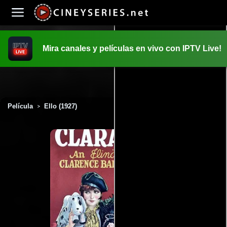
Mira canales y películas en vivo con IPTV Live!
INICIO
PELICULAS
Película
Ello (1927)
>