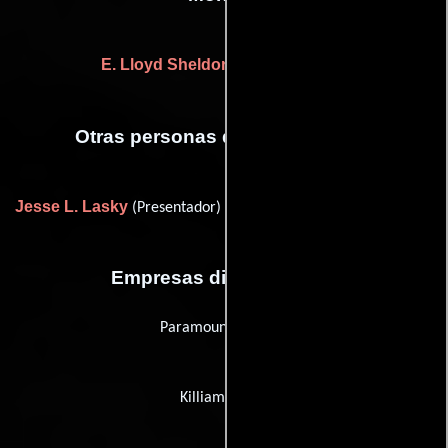
E. Lloyd Sheldon
((editor-in-chief))
Otras personas que participaron
Jesse L. Lasky
Adolph Zukor
(Presentador) y
(Presentador)
Empresas distribuidoras
Paramount Pictures
Killiam Shows