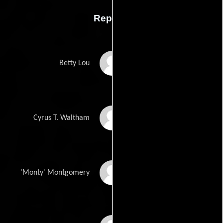
Reparto
Clara Bow
Betty Lou
Antonio Moreno
Cyrus T. Waltham
William Austin
'Monty' Montgomery