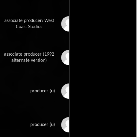
associate producer: West
B.P. Schulberg
Coast Studios
associate producer (1992
Patrick Stanbury
alternate version)
Clarence G. Badger
producer (u)
Elinor Glyn
producer (u)