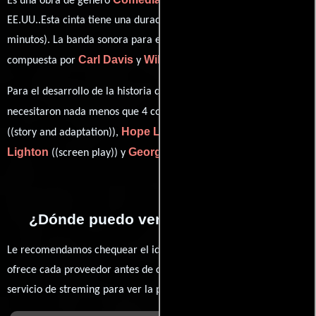
Es una obra de género
y
producida en
EE.UU..Esta cinta tiene una duración de 01 hr 12 min (72
minutos). La banda sonora para esta producción ha sido
Carl Davis
William P. Perry
compuesta por
y
.
Para el desarrollo de la historia que cuenta esta obra, se
Elinor Glyn
necesitaron nada menos que 4 colaboraciones.
Hope Loring
Louis D.
((story and adaptation)),
((screen play)),
Lighton
George Marion Jr.
((screen play)) y
((titles)).
¿Dónde puedo ver la películas Ello?
Le recomendamos chequear el idioma, doblaje o subtítulos que
ofrece cada proveedor antes de comprar, alquilar o contratar un
servicio de streming para ver la películas.