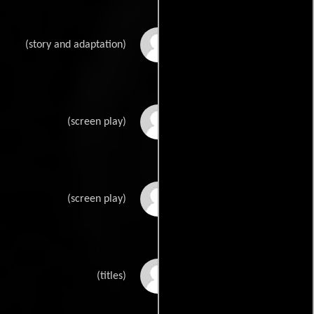
Elinor Glyns
(story and adaptation)
Hope Lorings
(screen play)
Louis D. Lightons
(screen play)
George Marion Jr.s
(titles)