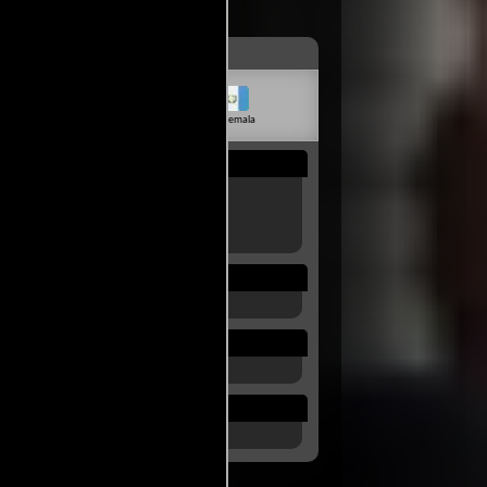
livia
Venezuela
Guatemala
Rep. Dom.
Uruguay