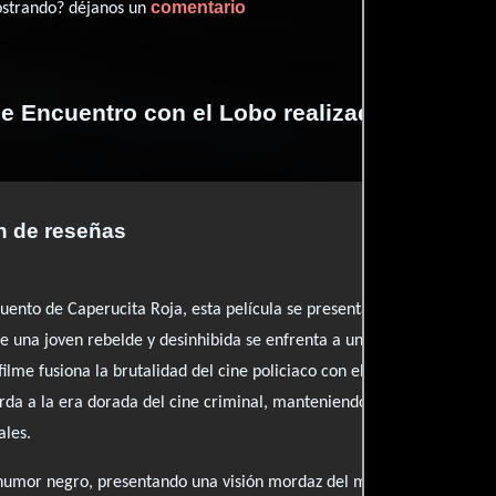
comentario
ostrando? déjanos un
de Encuentro con el Lobo realizadas por pro
 de reseñas
cuento de Caperucita Roja, esta película se presenta como una cruda 
nde una joven rebelde y desinhibida se enfrenta a un asesino en serie.
ilme fusiona la brutalidad del cine policiaco con el caos de un cuent
erda a la era dorada del cine criminal, manteniendo al espectador ca
ales.
 humor negro, presentando una visión mordaz del mundo que desafía 