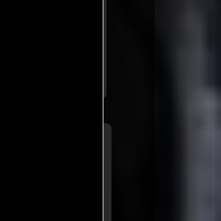
a social como moralmente
tética de 'Pulp Fiction'. Sin
emasiado intensos para
..ver fuentes
a de
Mick LaSalle
SFGATE
a que lo es la verdad...sólo que
 su humor, al tiempo que
ta de un mundo cruel y absurdo