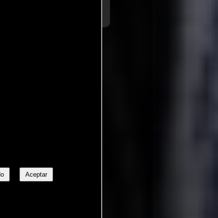
No
Aceptar
niak
España:
Sin salida
Προσευχήσου να Πεθάνεις