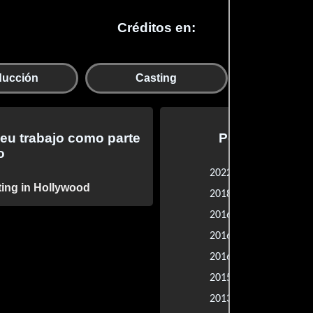
Créditos en:
Departam
ducción
Casting
repa
ieu trabajo como parte
Películas prod
o
9 Bullets
2022 |
ing in Hollywood
American D
2018 |
Dear Eleano
2016 |
Querida Ele
2016 |
Burning Bod
2016 |
Come Simi
2015 |
Dark Around
2013 |