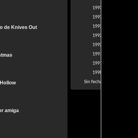
El club de la
1993 |
Corazones e
1993 |
El rapto
1993 |
io de Knives Out
Héroes por 
1992 |
JFK
1992 |
The Doors
1991 |
stmas
Un buen poli
1991 |
Un destino d
1990 |
Land of Bad
Sin fecha |
 Hollow
or amiga