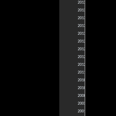
Life of a Kin
2013 |
Trust Me
2013 |
Decoding An
2013 |
Al primer di
2013 |
The Inevitab
2013 |
The Baytow
2012 |
The Motel Li
2012 |
Least Among
2012 |
LUV
2012 |
Coming & G
2011 |
Spare Room
2010 |
Will Gardner
2010 |
Asfixia
2008 |
Sol Goode
2003 |
Inocencia s
2001 |