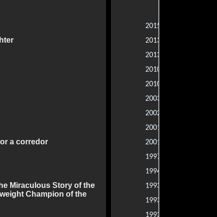
Departa
Come Simi
2015 |
hter
The Canyon
2013 |
Life of a Kin
2013 |
Oscar Miche
2010 |
BoyBand
2010 |
Rolling Kan
2003 |
Ted Bundy
2002 |
Cubbyhouse
2001 |
or a corredor
Picture Clair
2001 |
Blackwater T
1997 |
Asesinos po
1994 |
e Miraculous Story of the
El cielo y la 
1993 |
weight Champion of the
Escape salv
1993 |
Silencio de 
1993 |