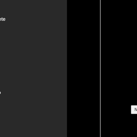
ete
o