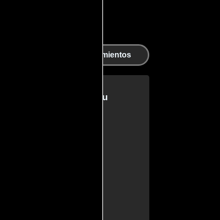
ento de
Agradecimientos
rto
ucidas por Mary Vernieu
reamer
r
anor
hi
 the Stars