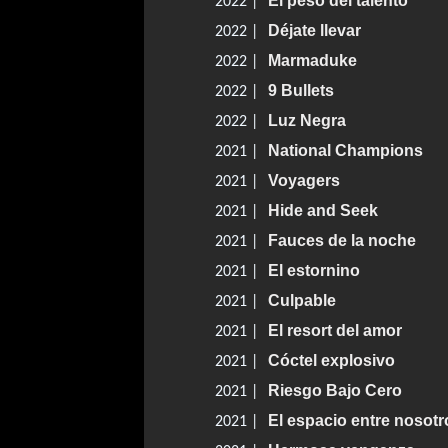
El peso del talento
2022 |
Déjate llevar
2022 |
Marmaduke
2022 |
9 Bullets
2022 |
Luz Negra
2022 |
National Champions
2021 |
Voyagers
2021 |
Hide and Seek
2021 |
Fauces de la noche
2021 |
El estornino
2021 |
Culpable
2021 |
El resort del amor
2021 |
Cóctel explosivo
2021 |
Riesgo Bajo Cero
2021 |
El espacio entre nosotr
2021 |