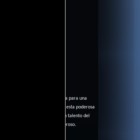
ritic
ffinity
entomatoes
da y relegada. Tras ser ignorada para una
los pensamientos masculinos. Con esta poderosa
legas y conseguir al próximo gran talento del
 cercanas y un nuevo interés amoroso.