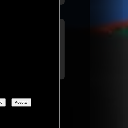
a de
Peter Travers
olling Stone
romas desgastadas no hace que
..) Henson representa todos los
..ver más
ero como mujer (...)
No
Aceptar