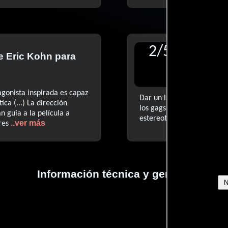
2
/
5
de
Eric Kohn
para
Reseñ
para R
agonista inspirada es capaz
Dar un lavado de cara a b
ca (...) La dirección
los gags sean originales (.
guía a la película a
estereotipos masculinos p
..ver más
res
Información técnica y general