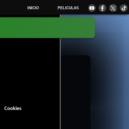
INICIO
PELICULAS
0
Cookies
in (117 minutos).
87 votos)