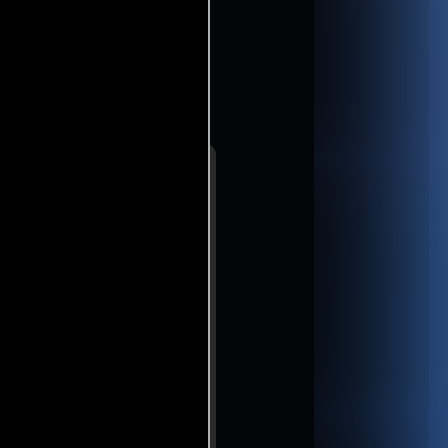
esionales
podría haberla elevado,
aótico y un intento de dar
arrativa cohesiva. A pesar
filme tropieza con bromas
 chistes que apenas
ubrir las expectativas de un