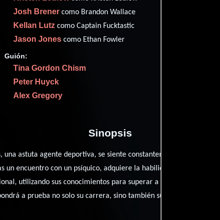
Metac
49
Josh Brener
como Brandon Wallace
Filma
44
Kellan Lutz
como Captain Fucktastic
Rott
41
Jason Jones
como Ethan Fowler
Guión:
Tina Gordon Chism
Peter Huyck
Proveedores
Alex Gregory
Sinopsis
 una astuta agente deportiva, se siente constantemente menosprecia
s un encuentro con un psíquico, adquiere la habilidad de escuchar 
sional, utilizando sus conocimientos para superar a sus arrogantes co
pondrá a prueba no solo su carrera, sino también sus relaciones más