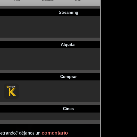
Perú
Colombia
Chile
Ecuador
Bo
Streaming
Alquilar
Comprar
Cines
comentario
ostrando? déjanos un