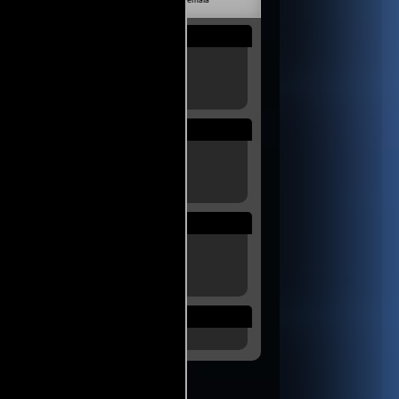
livia
Venezuela
Guatemala
Rep. Dom.
Uruguay