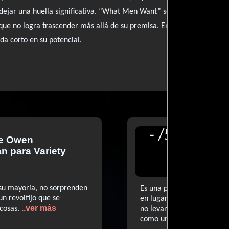
r dejar una huella significativa. “What Men Want” se siente como una
que no logra trascender más allá de su premisa. En resumen, es un 
da corto en su potencial.
-
/
5
de
Owen
Reseñ
an
para Variety
para T
Report
su mayoría, no sorprenden
Es una película convencion
 un revoltijo que se
en lugar de romperlas. Co
..ver más
 cosas.
no levantará la devoción a
como una comedia de prim