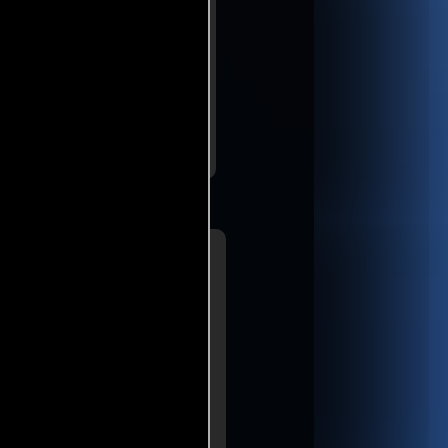
 opción intrascendente, ideal
esfuerzo que, aunque
..ver fuentes
a de
Justin Lowe
he Hollywood
er
al que cumple las expectativas
mo resultado, esta adaptación
pasionada que la definiría
..ver más
er nivel