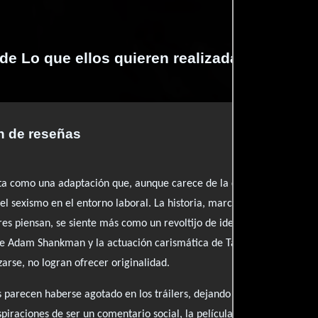
 de Lo que ellos quieren realizadas por prof
 de reseñas
 como una adaptación que, aunque carece de la chispa cómica que 
el sexismo en el entorno laboral. La historia, marcada por un guion c
res piensan, se siente más como un revoltijo de ideas que como una n
e Adam Shankman y la actuación carismática de Taraji P. Henson, el 
zarse, no logran ofrecer originalidad.
parecen haberse agotado en los tráilers, dejando al espectador con
piraciones de ser un comentario social, la película se conforma con c