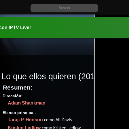
 con IPTV Live!
Lo que ellos quieren
(2019)
Resumen:
Dirección:
Información:
Adam Shankman
2019-01-1
01 hr 57 m
Elenco principal:
✮47
(11
Taraji P. Henson
como Ali Davis
Imdb
53
Kristen Ledlow
como Kristen Ledlow