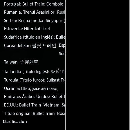
Portugal:
Bullet Train: Comboio Bala
Rumania:
Trenul Asasinilor
Rusia:
Быстрее пули
Serbia:
Brzina metka
Singapur (Título Inglés):
Bullet Train
Eslovenia:
Hiter kot strel
Sudáfrica (título en inglés):
Bullet Train
España:
Bullet Train
Corea del Sur:
불릿 트레인
Suecia:
Bullet Train
Taiwán:
子彈列車
Tailandia (Título Inglés):
ระห่ำด่วน ขบวนนักฆ่า
Turquía (Título turco):
Suikast Treni
Ucrania:
Швидкісний поїзд
Emiratos Árabes Unidos:
Bullet Train
Reino Unido:
Bullet Train
EE.UU.:
Bullet Train
Vietnam:
Sát Thủ Đối Đầu
Título original:
Bullet Train
Bosnia y Herzegovina:
Brzina Metka
Clasificación