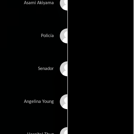
Kaori Taketani
Asami Akiyama
Toshitaka Katsumi
Policía
Jim Garrity
Senador
Emelina Adams
Angelina Young