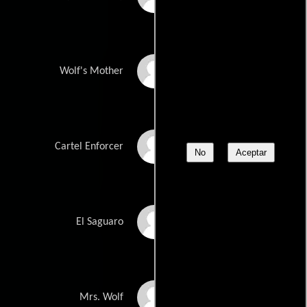
Tania Verafield
Wolf's Mother
Pancho Cardena
Cartel Enforcer
No
Aceptar
Julio Gabay
El Saguaro
Andrea Munoz
Mrs. Wolf