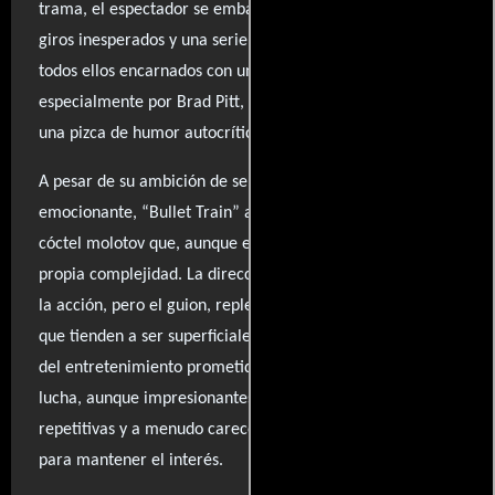
trama, el espectador se embarca en un viaje repleto de
giros inesperados y una serie de personajes memorables,
todos ellos encarnados con una energía contagiosa,
especialmente por Brad Pitt, quien aporta su carisma y
una pizca de humor autocrítico.
A pesar de su ambición de ser una película desenfadada y
emocionante, “Bullet Train” a veces se siente como un
cóctel molotov que, aunque explosivo, tropieza con su
propia complejidad. La dirección de David Leitch brilla en
la acción, pero el guion, repleto de personajes y diálogos
que tienden a ser superficiales, puede desviar la atención
del entretenimiento prometido. Las coreografías de
lucha, aunque impresionantes al principio, se vuelven
repetitivas y a menudo carecen del ingenio necesario
para mantener el interés.