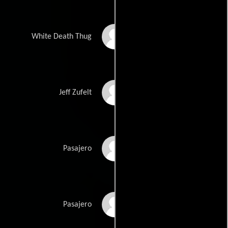
Kamil Aydin
White Death Thug
David Leitch
Jeff Zufelt
Ebaa Abuammar
Pasajero
Chris Aemond
Pasajero