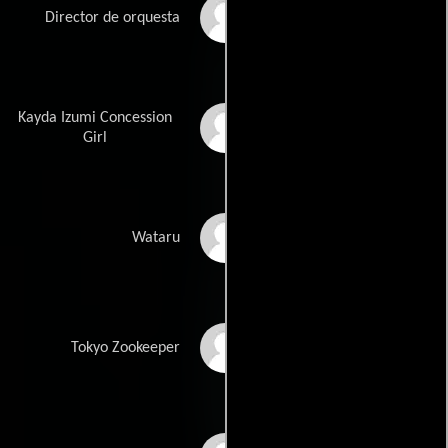
Masi Oka
Director de orquesta
Kayda Izumi Concession
Karen Fukuhara
Girl
Kevin Akiyoshi Ching
Wataru
Minchi Murakami
Tokyo Zookeeper