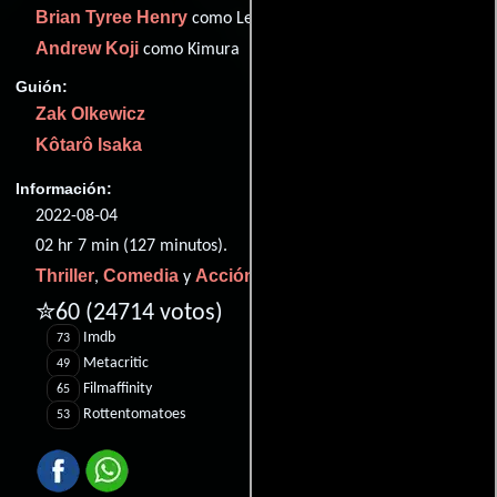
Brian Tyree Henry
como Lemon
Andrew Koji
como Kimura
Guión:
Zak Olkewicz
Kôtarô Isaka
Información:
2022-08-04
02 hr 7 min (127 minutos).
Thriller
Comedia
Acción
,
y
.
✮60
(24714 votos)
Imdb
73
Metacritic
49
Filmaffinity
65
Rottentomatoes
53