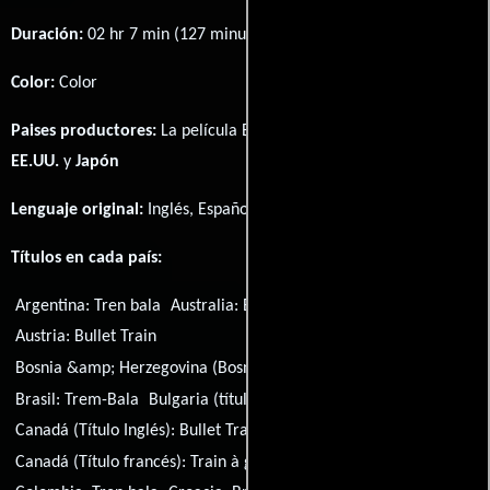
Duración:
02 hr 7 min (127 minutos) .
Color:
Color
Paises productores:
La película Bullet Train fué producida en
EE.UU.
y
Japón
Lenguaje original:
Inglés
,
Español
,
Ruso
y
Japonés
.
Títulos en cada país:
Argentina:
Tren bala
Australia:
Bullet Train
Austria:
Bullet Train
Bosnia &amp; Herzegovina (Bosnian title):
Brzina Metka
Brasil:
Trem-Bala
Bulgaria (título búlgaro):
Убийствен влак
Canadá (Título Inglés):
Bullet Train
Canadá (Título francés):
Train à grande vitesse
Chile:
Tren bala