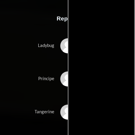
Reparto
Brad Pitt
Ladybug
Joey King
Príncipe
Aaron Taylor-
Tangerine
Johnson