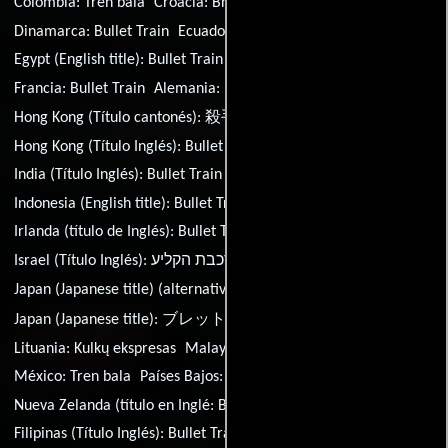
Colombia:
Tren bala
Croacia:
Brzina metka
Dinamarca:
Bullet Train
Ecuador:
Tren bala
Egypt (English title):
Bullet Train
Estonia:
Killerite kiirrong
Francia:
Bullet Train
Alemania:
Bullet Train
Grecia:
Bullet Train
Hong Kong (Título cantonés):
殺手列車
Hong Kong (Título Inglés):
Bullet Train
Hungría:
A gyilkos járat
India (Título Inglés):
Bullet Train
India (Título hindi):
Bullet Train
Indonesia (English title):
Bullet Train
Irlanda (título de Inglés):
Bullet Train
Israel (Título Inglés):
רכבת הקליע
Italia:
Bullet Train
Japan (Japanese title) (alternative title):
弾丸列車
Japan (Japanese title):
ブレット・トレイン
Lituania:
Kulkų ekspresas
Malaysia (English title):
Bullet Train
México:
Tren bala
Países Bajos:
Bullet Train
Nueva Zelanda (título en Inglé:
Bullet Train
Perú:
Tren bala
Filipinas (Título Inglés):
Bullet Train
Polonia:
Bullet Train