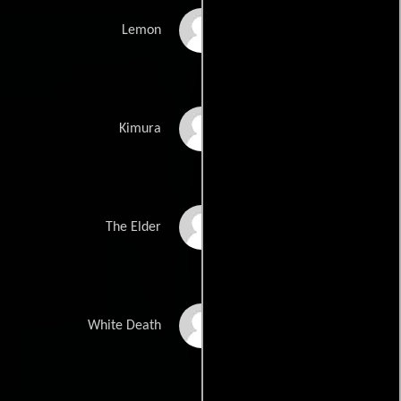
Brian Tyree Henry
Lemon
Andrew Koji
Kimura
Hiroyuki Sanada
The Elder
Michael Shannon
White Death