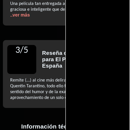
Una película tan entregada al duro cometido de parecer
graciosa e inteligente que despista más que entretiene
..ver más
3
/
5
Reseña de
Quim Casas
para El Periódico de
España
Remite (...) al cine más delirante de Guy Ritchie y al de
Quentin Tarantino, todo ello filtrado por un dislocado
sentido del humor y de la exageración y el buen
..ver más
aprovechamiento de un solo espacio (…)
Información técnica y general