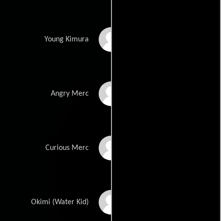
Parker Lin
Young Kimura
Garland Scott
Angry Merc
Jason Matthew Smith
Curious Merc
Zooey Miyoshi
Okimi (Water Kid)