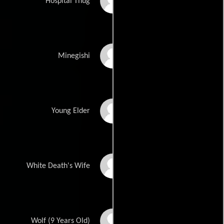
Jenson Cheng
Hospital Thug
Nobuaki Shimamoto
Minegishi
Yoshua Sudarso
Young Elder
Johanna Watts
White Death's Wife
Ian Gabriel Martinez
Wolf (9 Years Old)