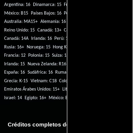
Argentina: 16
Dinamarca: 15
Francia: 16
India: A
Italia: VM14
México: B15
Países Bajos: 16
Portugal: M/16
EE.UU.: R
Australia: MA15+
Alemania: 16
Japón: R15+
Filipinas: R-13
Reino Unido: 15
Canadá: 13+
Corea del Sur: 18
Suecia: 15
Canadá: 14A
Irlanda: 16
Perú: 14
Malasia: 18
Singapur: M18
Rusia: 16+
Noruega: 15
Hong Kong: IIB
Brasil: 16
Chile: 14
Francia: 12
Polonia: 15
Suiza: 16
Hungría: 18
Tailandia: 18
Irlanda: 15
Nueva Zelanda: R16
Finlandia: K-16
Austria: 14
España: 16
Sudáfrica: 16
Rumania: I.C.-14
Indonesia: 17+
Grecia: K-15
Vietnam: C18
Colombia: 15
Turquía: 16+
Emiratos Árabes Unidos: 15+
Lituania: N-16
Taiwán: 12+
Israel: 14
Egipto: 16+
México: B15
Ecuador: ALL
Créditos completos de la película Tren bala