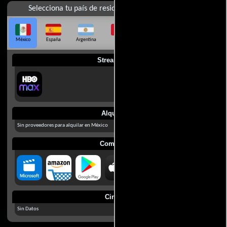
Selecciona tu país de residencia
México
España
Argentina
Perú
Colombia
Chile
Ecuador
Streaming
Alquilar
Sin proveedores para alquilar en México
Comprar
Cines
Sin Datos