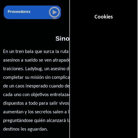
Proveedores
Cookies
Sinopsis
En un tren bala que surca la ruta de Tokio a Morioka, cinco
asesinos a sueldo se ven atrapados en una red de intrigas y
traiciones. Ladybug, un asesino desafortunado que busca
completar su misión sin complicaciones, se encuentra en medio
de un caos inesperado cuando descubre que sus adversarios,
cada uno con objetivos entrelazados pero contradictorios, están
dispuestos a todo para salir vivos. Con cada parada, las tensiones
aumentan y los secretos salen a la luz, dejando a todos
preguntándose quién alcanzará la estación final y qué oscuros
destinos les aguardan.