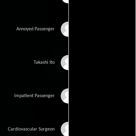
Nancy Daly
Annoyed Passenger
Arnold Chun
Takashi Ito
Naomi Matsuda
Impatient Passenger
Benmio McCrea
Cardiovascular Surgeon