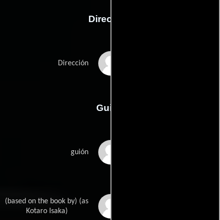
Dirección
David Leitch
Dirección
Guión
Zak Olkewiczs
guión
(based on the book by) (as
Kôtarô Isakas
Kotaro Isaka)