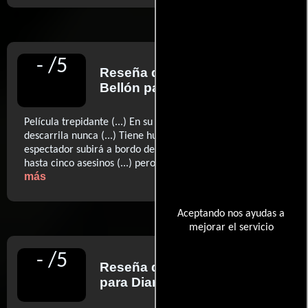
-
/
5
Reseña de
Federico Marín
Bellón
para Diario ABC
Película trepidante (...) En su sencillez, la trama no
descarrila nunca (...) Tiene humor y acción (...) El
espectador subirá a bordo de un tren en el que caben
..ver
hasta cinco asesinos (...) pero no el aburrimiento.
más
Aceptando nos ayudas a
mejorar el servicio
-
/
5
Reseña de
Luis Martínez
para Diario El Mundo