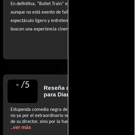
En definitiva, “Bullet Train” es un viaje divertido que,
aunque no está exento de fallos, logra ofrecer un
espectáculo ligero y entretenido, ideal para quienes
buscan una experiencia cinematográfica sin pretensiones.
..ver fuentes
-
/
5
Reseña de
Javier Ocaña
para Diario El País
Estupenda comedia negra de acción (...) notabilísimo cine
no ya por el extraordinario sentido de la puesta en escena
de su director, sino por la fuerza (...) de sus personajes.
..ver más