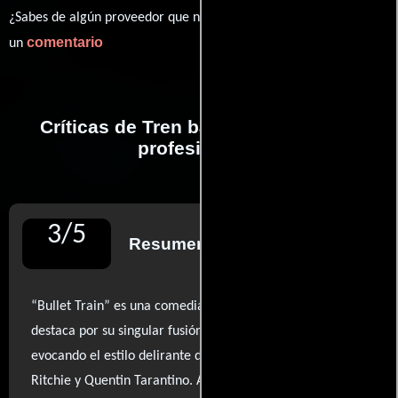
¿Sabes de algún proveedor que no estamos mostrando? déjanos
comentario
un
Críticas de Tren bala realizadas por
profesionales
3
/
5
Resumen de reseñas
“Bullet Train” es una comedia negra de acción que
destaca por su singular fusión de humor y violencia,
evocando el estilo delirante de cineastas como Guy
Ritchie y Quentin Tarantino. A lo largo de su trepidante