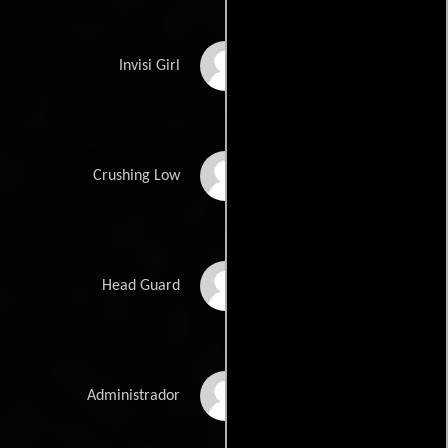
Jamie Perez
Invisi Girl
Brently Heilbron
Crushing Low
Brian Coughlin
Head Guard
Lee Eddy
Administrador