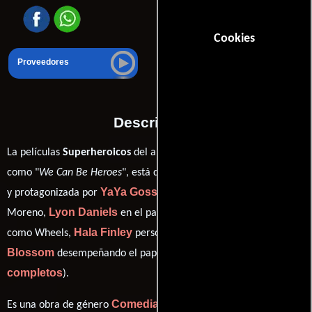
Cookies
Proveedores
Descripción
La películas
Superheroicos
del año 2020, conocida originalmente
Robert Rodriguez
como "
We Can Be Heroes
", está dirigida por
YaYa Gosselin
y protagonizada por
quien interpreta a Missy
Lyon Daniels
Andy Walken
Moreno,
en el papel de Noodles,
Hala Finley
Lotus
como Wheels,
personificando a Ojo y
Blossom
ver créditos
desempeñando el papel de A Capella (
completos
).
Comedia
Acción
Drama
Es una obra de género
,
y
producida