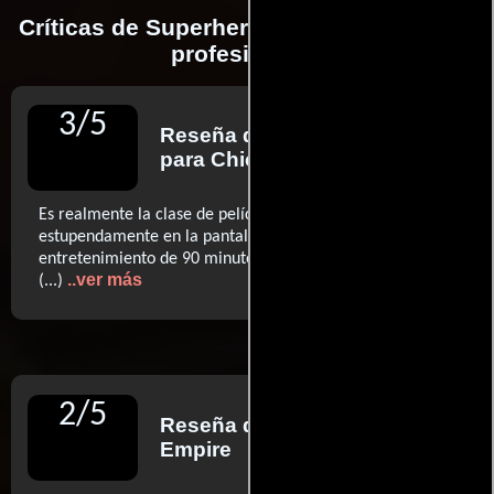
Críticas de Superheroicos realizadas por
profesionales
3
/
5
Reseña de
Richard Roeper
para Chicago Sun-Times
Es realmente la clase de película que funciona
estupendamente en la pantalla de casa. Un
entretenimiento de 90 minutos perfectamente funcional
..ver más
(...)
2
/
5
Reseña de
Ian Freer
para
Empire