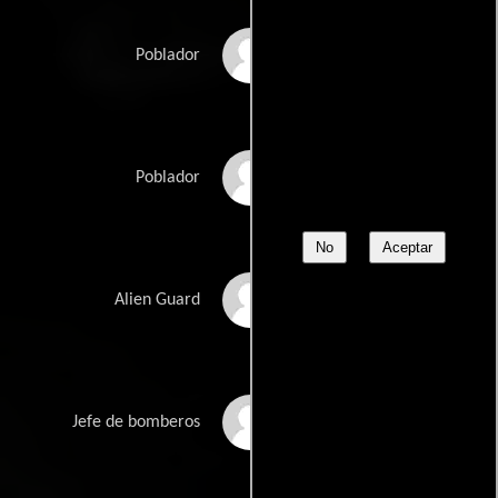
Jesse L. Black
Poblador
Jason C Campbell
Poblador
No
Aceptar
Sam Cantu
Alien Guard
Carlton Caudle
Jefe de bomberos