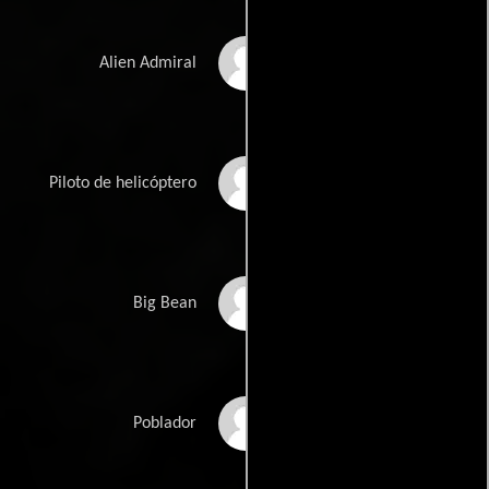
Nick Stevenson
Alien Admiral
Racer Rodriguez
Piloto de helicóptero
Rhiannon Rodriguez
Big Bean
Sarah R. Bennett
Poblador