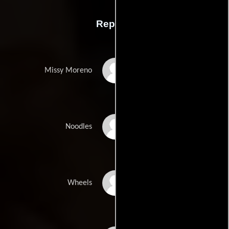
Reparto
YaYa Gosselin
Missy Moreno
Lyon Daniels
Noodles
Andy Walken
Wheels