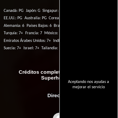
Canadá: PG
Japón: G
Singapur: PG
España: 7
Reino Unido: PG
EE.UU.: PG
Australia: PG
Corea del Sur: All
Italia: T
Alemania: 6
Países Bajos: 6
Brasil: Livre
Polonia: 7
Turquía: 7+
Francia: 7
México: PG
Vietnam: P
Emiratos Árabes Unidos: 7+
India: 7
Filipinas: 7+
Argentina: 7
Suecia: 7+
Israel: 7+
Tailandia: 7 +
Créditos completos de la película
Superheroicos
Aceptando nos ayudas a
mejorar el servicio
Dirección