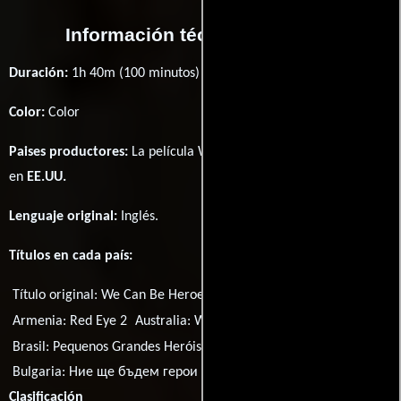
Información técnica y general
Duración:
1h 40m (100 minutos) .
Color:
Color
Paises productores:
La película We Can Be Heroes fué producida
en
EE.UU.
Lenguaje original:
Inglés
.
Títulos en cada país:
Título original:
We Can Be Heroes
Argentina:
Superheroicos
Armenia:
Red Eye 2
Australia:
We Can Be Heroes
Brasil:
Pequenos Grandes Heróis
Bulgaria:
Ние ще бъдем герои
Clasificación