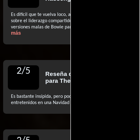
Es difícil que te vuelva loco, aunque parezca un seminario
sobre el liderazgo compartido u ofrezca mútiples
..ver
versiones malas de Bowie para justificar su título
más
2
/
5
Reseña de
Peter Bradshaw
para The Guardian
Es bastante insípida, pero podría mantener a los niños
..ver más
entretenidos en una Navidad confinada (...)