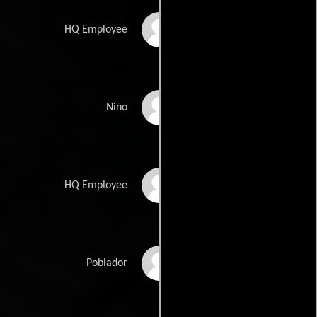
Arlene Cavazos
HQ Employee
Addison Cousins
Niño
Latoya DaCosta
HQ Employee
Tatianna Duckworth
Poblador