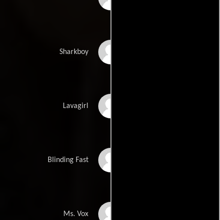
Jeffrey J. Dashnaw
Sharkboy
Taylor Dooley
Lavagirl
Sung Kang
Blinding Fast
Haley Reinhart
Ms. Vox