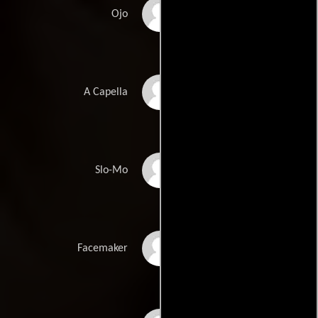
Hala Finley
Ojo
Lotus Blossom
A Capella
Dylan Henry Lau
Slo-Mo
Andrew Diaz
Facemaker