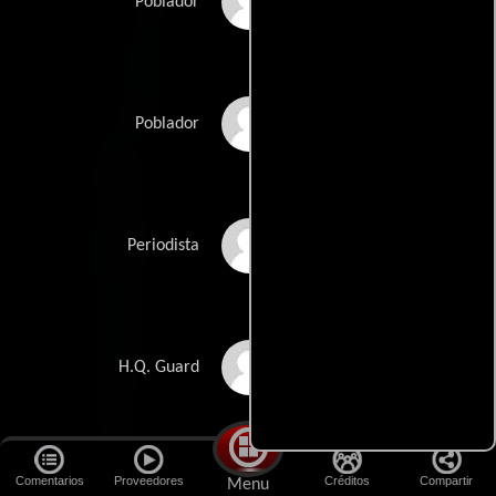
Jean K. Vincent
Poblador
Mark A. White
Poblador
Liam Wildes
Periodista
Heath Young
H.Q. Guard
Comentarios
Proveedores
Créditos
Compartir
Menu