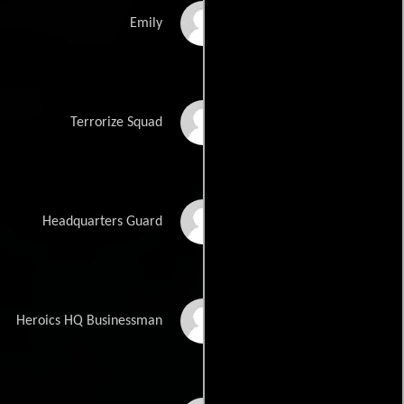
Rasneet Kaur
Emily
Angela Lanza
Terrorize Squad
Ron LeBlanc
Headquarters Guard
Chuck Morsher
Heroics HQ Businessman