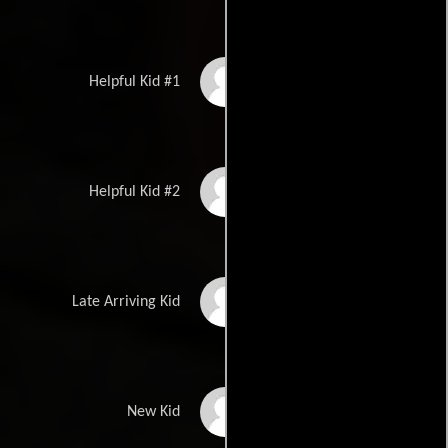
Xavia Amorae
Helpful Kid #1
Zoe An
Helpful Kid #2
Bryce Eaton
Late Arriving Kid
Alonzo J. Crathers
New Kid