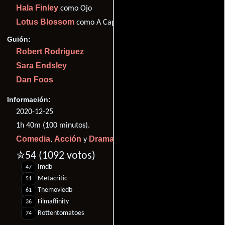
Hala Finley
como Ojo
Lotus Blossom
como A Capella
Guión:
Robert Rodriguez
Sara Endsley
Dan Foos
Información:
2020-12-25
1h 40m (100 minutos).
Comedia
Acción
Drama
,
y
.
✮54
(1092 votos)
Imdb
47
Metacritic
51
Themoviedb
61
Filmaffinity
36
Rottentomatoes
74