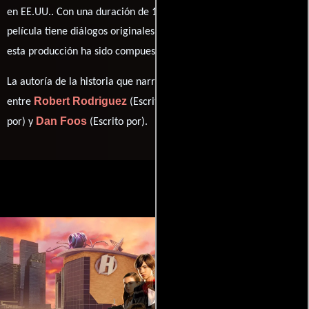
en EE.UU.. Con una duración de 1h 40m (100 minutos), esta
película tiene diálogos originales en
Inglés
. La banda sonora para
Rebel Rodriguez
esta producción ha sido compuesta por
.
La autoría de la historia que narra esta obra está compartida
Robert Rodriguez
Sara Endsley
entre
(Escrito por),
(Escrito
Dan Foos
por) y
(Escrito por).