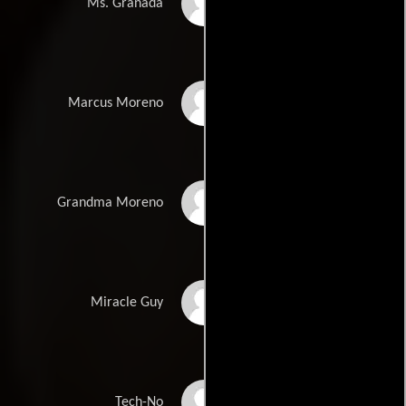
Priyanka Chopra
Ms. Granada
Pedro Pascal
Marcus Moreno
Adriana Barraza
Grandma Moreno
Boyd Holbrook
Miracle Guy
Christian Slater
Tech-No