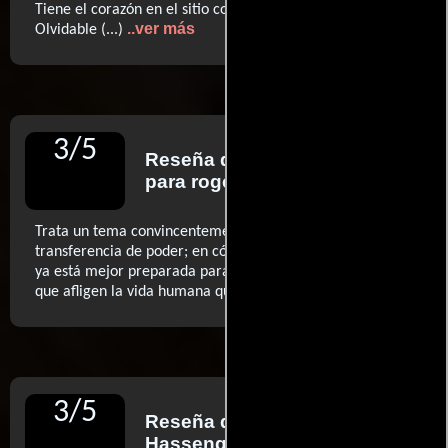
Tiene el corazón en el sitio correcto...pero poco más (...)
..ver más
Olvidable (...)
3
/
5
Reseña de
Carlos Aguilar
para rogerebert.com
Trata un tema convincentemente centrado en la
transferencia de poder; en cómo la próxima generación
ya está mejor preparada para luchar contra los males
..ver más
que afligen la vida humana que nosotros. (...)
3
/
5
Reseña de
Jesse
Hassenger
para AV Club