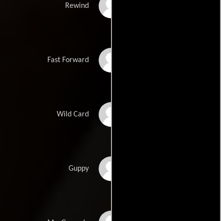
Isaiah Russell-Bailey
Rewind
Akira Akbar
Fast Forward
Nathan Blair
Wild Card
Vivien Lyra Blair
Guppy