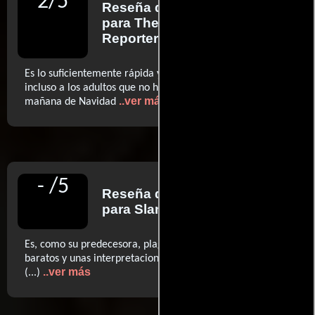
2
/
5
Reseña de
Frank Scheck
para The Hollywood
Reporter
Es lo suficientemente rápida y divertida para gustar
incluso a los adultos que no hayan dormido lo suficiente la
..ver más
mañana de Navidad
-
/
5
Reseña de
Derek Smith
para Slant
Es, como su predecesora, plagada por efectos sosos y
baratos y unas interpretaciones excesivamente genéricas
..ver más
(...)