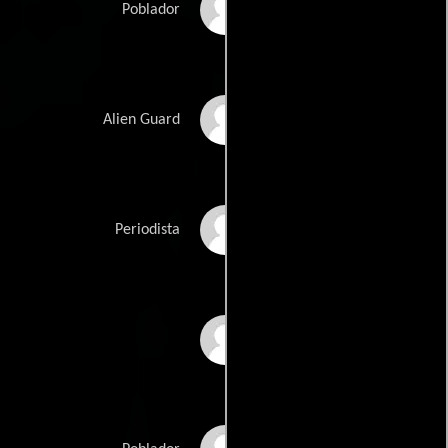
Mike Satterfield
Poblador
Sheilava
Alien Guard
Jen Sol
Periodista
Rachel Specter