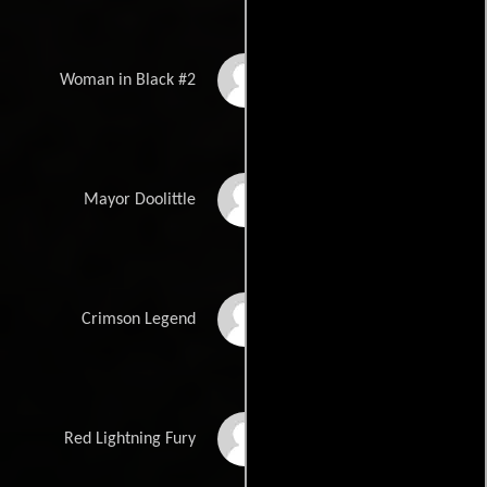
Ammie Leonards
Woman in Black #2
Steve Adler
Mayor Doolittle
J. Quinton Johnson
Crimson Legend
Brittany Perry-Russell
Red Lightning Fury