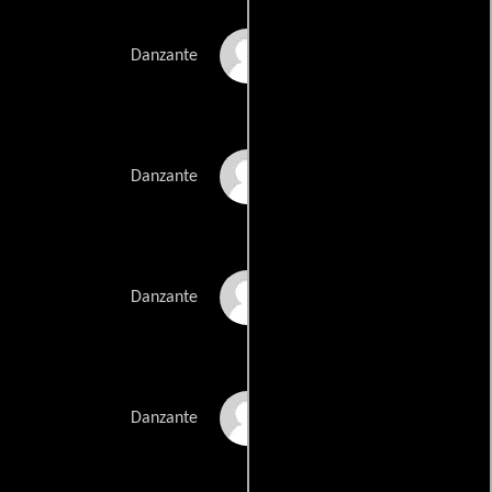
Blythe Matsui
Danzante
Sandra McCoy
Danzante
Jenny Seeger
Danzante
Joie Shettler
Danzante