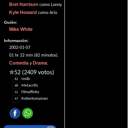
Bret Harrison
como Lonny
Kyle Howard
como Arlo
Guión:
Mike White
Información:
2002-01-07
01 hr 22 min (82 minutos).
Comedia
Drama
y
.
✮52
(2409 votos)
Imdb
62
Metacritic
48
Filmaffinity
52
Rottentomatoes
47