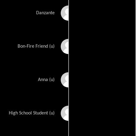
Sarah Christine Smith
Danzante
Luke Barnett
Bon-Fire Friend (u)
Alexandra
Anna (u)
Breckenridge
Annie Coffey
High School Student (u)