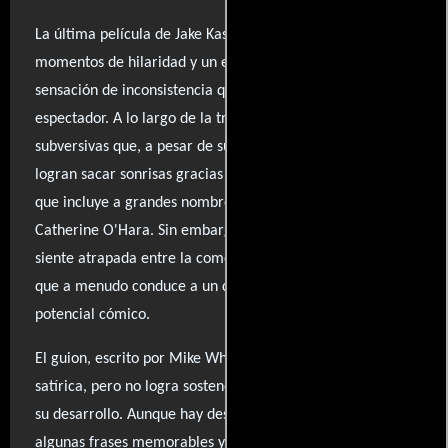
La última película de Jake Kasdan, aunque presenta
momentos de hilaridad y un elenco excepcional, deja una
sensación de inconsistencia que puede desorientar al
espectador. A lo largo de la trama, se alternan situaciones
subversivas que, a pesar de su naturaleza ordinaria,
logran sacar sonrisas gracias a la química del reparto,
que incluye a grandes nombres como Jack Black y
Catherine O'Hara. Sin embargo, la película también se
siente atrapada entre la comedia y la sentimentalidad, lo
que a menudo conduce a un desenlace que aplasta su
potencial cómico.
El guion, escrito por Mike White, se distingue por su vena
satírica, pero no logra sostener la atención durante todo
su desarrollo. Aunque hay destellos de creatividad, como
algunas frases memorables y un enfoque más sutil que