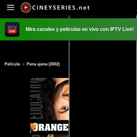
Mira canales y películas en vivo con IPTV Live!
INICIO
PELICULAS
Película
Pena ajena (2002)
>