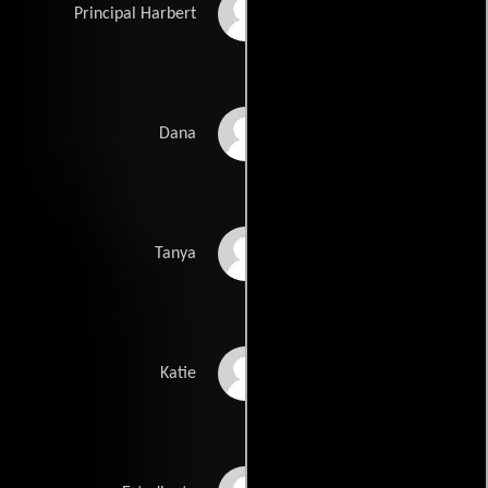
Chevy Chase
Principal Harbert
Olivia Rosewood
Dana
Carly Pope
Tanya
Natasha Melnick
Katie