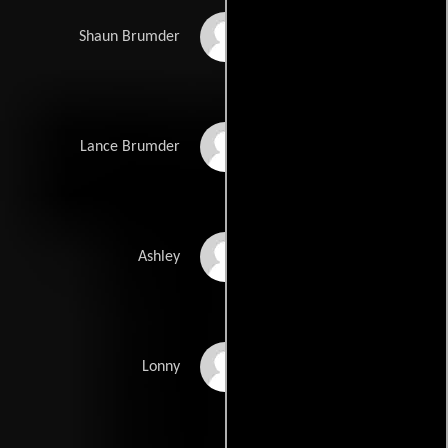
Colin Hanks
Shaun Brumder
Jack Black
Lance Brumder
Schuyler Fisk
Ashley
Bret Harrison
Lonny