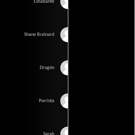
Manu Intiraymi
Estudiante
Fran Kranz
Shane Brainard
Shawn Soong
Drogón
Grace Bustos
Porrista
Sarah Hagan
Sarah