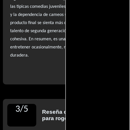
las típicas comedias juveniles, la falta de dirección firme
y la dependencia de cameos sin sentido hacen que el
producto final se sienta más como un escaparate para el
talento de segunda generación que como una obra
cohesiva. En resumen, es una comedia que, si bien puede
entretener ocasionalmente, no logra dejar una huella
duradera.
..ver fuentes
3
/
5
Reseña de
Roger Ebert
para rogerebert.com