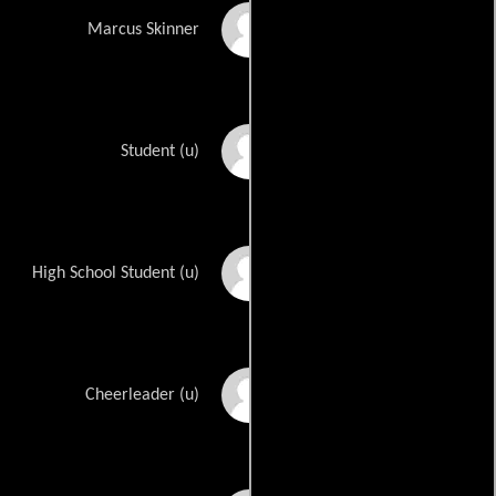
Kevin Kline
Marcus Skinner
Fancy Macelli
Student (u)
Brian J. Patterson
High School Student (u)
Tara Rice
Cheerleader (u)