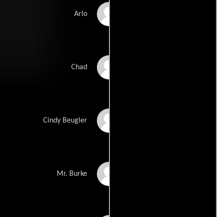
Kyle Howard
Arlo
R.J. Knoll
Chad
Catherine O'Hara
Cindy Beugler
Mike White
Mr. Burke