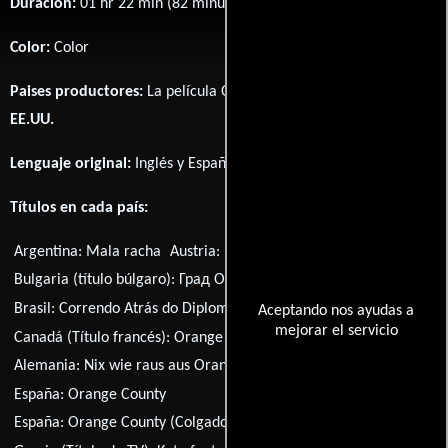
Duración:
01 hr 22 min (82 minutos) .
Color:
Color
Paises productores:
La película Orange County fué producida en
EE.UU.
Lenguaje original:
Inglés
y
Español
.
Títulos en cada país:
Argentina:
Mala racha
Austria:
Nix wie raus aus Orange County
Bulgaria (título búlgaro):
Град Ориндж
Brasil:
Correndo Atrás do Diploma
Aceptando nos ayudas a
mejorar el servicio
Canadá (Título francés):
Orange County
Alemania:
Nix wie raus aus Orange County
España:
Orange County
España:
Orange County (Colgado, pringado y sin carrera)