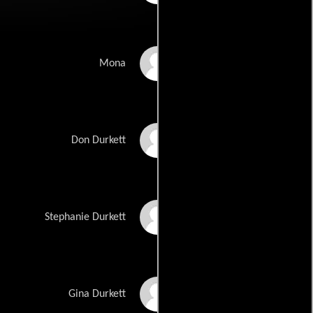
Jane Adams
Mona
Harold Ramis
Don Durkett
Brianna Shebby
Stephanie Durkett
Leslie Appleyard
Gina Durkett