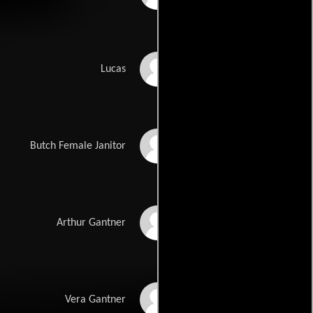
Daniel Farber
Lucas
Carolyn Wilson
Butch Female Janitor
Garry Marshall
Arthur Gantner
Dana Ivey
Vera Gantner