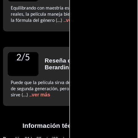
Equilibrando con maestría escenas cómicas y temas
reales, la película maneja bien el guion y saca provecho a
..ver más
la fórmula del género (…)
2
/
5
Reseña de
James
Berardinelli
para ReelViews
Puede que la película sirva de escaparate para el talento
de segunda generación, pero eso es lo único para lo que
..ver más
sirve (…)
Información técnica y general