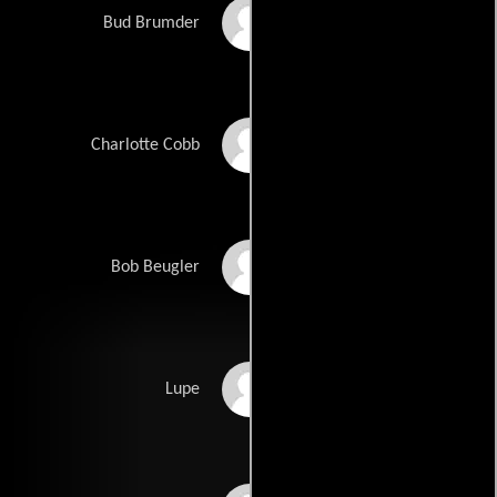
John Lithgow
Bud Brumder
Lily Tomlin
Charlotte Cobb
George Murdock
Bob Beugler
Lillian Hurst
Lupe