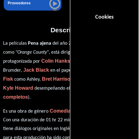
Proveedores
Cookies
Descripción
La películas
Pena ajena
del año 2002, conocida originalmente
Jake Kasdan
como "
Orange County
", está dirigida por
y
Colin Hanks
protagonizada por
quien interpreta a Shaun
Jack Black
Schuyler
Brumder,
en el papel de Lance Brumder,
Fisk
Bret Harrison
como Ashley,
personificando a Lonny y
Kyle Howard
ver créditos
desempeñando el papel de Arlo (
completos
).
Comedia
Drama
Es una obra de género
y
producida en EE.UU..
Con una duración de 01 hr 22 min (82 minutos), esta película
tiene diálogos originales en
Inglés
y
Español
. La banda sonora
Michael Andrews
para esta producción ha sido compuesta por
.