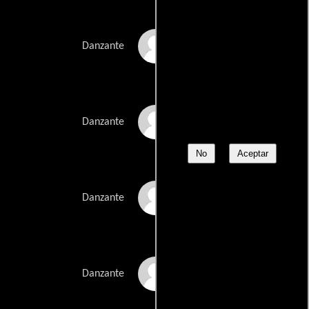
Jennifer Chavarria
Danzante
Micki Duran
Danzante
No
Aceptar
Marisa Gilliam
Danzante
Bonnie-Jill Laflin
Danzante