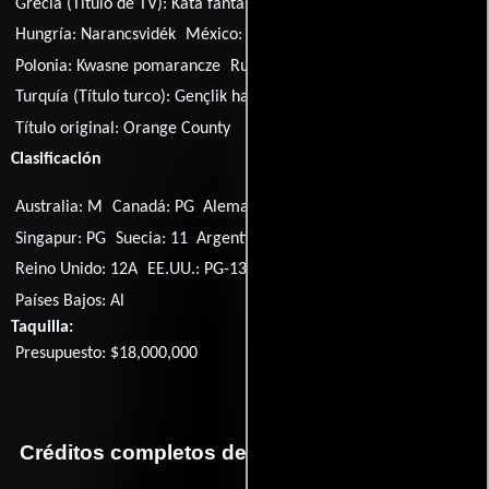
Grecia (Título de TV):
Kata fantasia foititis
Hungría:
Narancsvidék
México:
Pena ajena
Polonia:
Kwasne pomarancze
Rusia:
Страна чудаков
Turquía (Título turco):
Gençlik hayalleri
Título original:
Orange County
Clasificación
Australia: M
Canadá: PG
Alemania: 12
Filipinas: PG-13
Singapur: PG
Suecia: 11
Argentina: 13
Reino Unido: 12
Reino Unido: 12A
EE.UU.: PG-13
Islandia: L
España: 13
Países Bajos: Al
Taquilla:
Presupuesto: $18,000,000
Créditos completos de la película Pena ajena