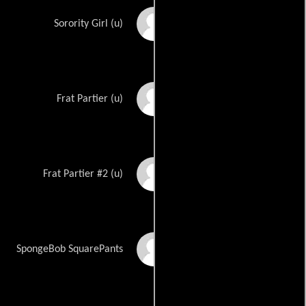
Karen Elmore
Sorority Girl (u)
Desmon Heck
Frat Partier (u)
Sam Humeid
Frat Partier #2 (u)
Tom Kenny
SpongeBob SquarePants