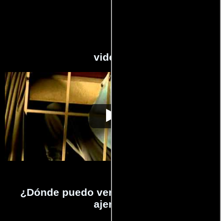
videos
Pena ajena
Video de la película Pena ajena
2002-01-07
¿Dónde puedo ver la películas Pena
ajena?