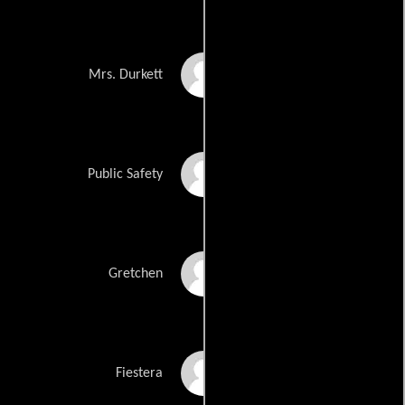
Beth Gains
Mrs. Durkett
David Doty
Public Safety
Monica Keena
Gretchen
Sarah Loew
Fiestera