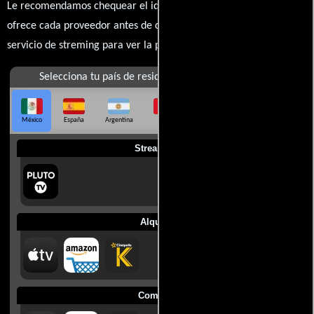
Le recomendamos chequear el idioma, doblaje o subtítulos que
ofrece cada proveedor antes de comprar, alquilar o contratar un
servicio de streming para ver la películas.
Selecciona tu país de residencia
México
España
Argentina
Perú
Colombia
Chile
Ecuador
Streaming
Alquilar
Comprar