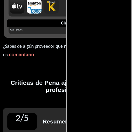
Cines
Sin Datos
¿Sabes de algún proveedor que no estamos mostrando? déjanos
comentario
un
Críticas de Pena ajena realizadas por
profesionales
2
/
5
Resumen de reseñas