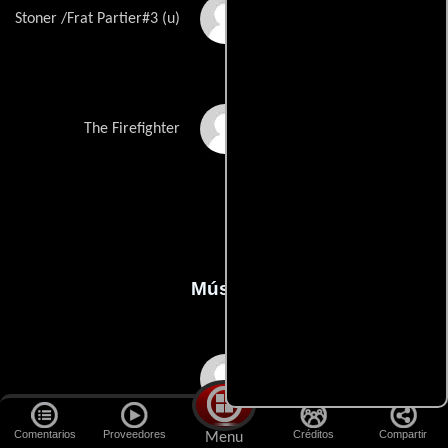
Jerome Elston Scott
Stoner /Frat Partier#3 (u)
Ben Stiller
The Firefighter
Música
Michael Andrews
Comentarios
Proveedores
Créditos
Compartir
Menu