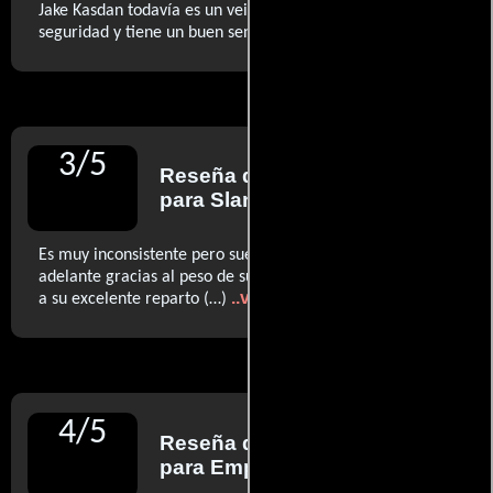
Jake Kasdan todavía es un veinteañero pero tiene
..ver más
seguridad y tiene un buen sentido cómico (…)
3
/
5
Reseña de
Ed Gonzalez
para Slant
Es muy inconsistente pero suele ser graciosa. Sale
adelante gracias al peso de sus situaciones subversivas y
..ver más
a su excelente reparto (…)
4
/
5
Reseña de
Danny Graydon
para Empire