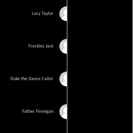
Caroline Kemp
Lucy Taylor
Sam Nightingale
Freckles Jack
Syd Brisbane
Duke the Dance Caller
Peter Osborn
Father Finnegan