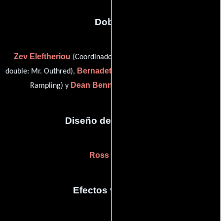
Dobles
Zev Eleftheriou
Lea Reid
(Coordinador de dobles),
(stunt
Bernadette Van Gyen
double: Mr. Outhred),
(stunt double: Ms.
Dean Bennett
Rampling) y
(stunt performer (u))
Diseño de vestuario
Ross Major
Efectos visuales