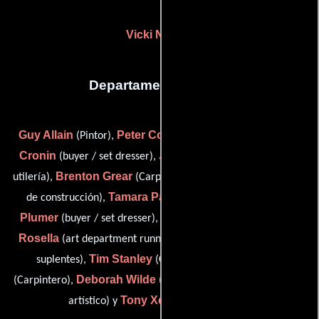
Vicki Niehus
Departamento de arte
Guy Allain
Peter Collias
Tony
(Pintor),
(Artista escénico),
Cronin
Julie Ferrand
(buyer / set dresser),
(Fabricante de
Brenton Grear
John Moore
utilería),
(Carpintero),
(Gerente
Tamara Pankiw
Andrew
de construcción),
(Dibujante),
Plumer
Christo Reid
Tony
(buyer / set dresser),
(Pintor),
Rosella
John Santucci
(art department runner),
(Utileros
Tim Stanley
Arthur Vette
suplentes),
(Carpintero),
Deborah Wilde
(Carpintero),
(Coordinador del departamento
Tony Xeros
artístico) y
(De vestuario)