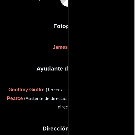
Fotografia
James Bartle
Ayudante de dirección
Geoffrey Giuffre
Monica
(Tercer asistente de produccón),
Pearce
Chris Webb
(Asistente de dirección) y
(Asistente de
dirección)
Dirección artística