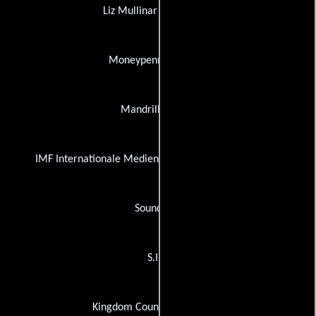
Liz Mullinar Consultants
Moneypenny Services
Mandrill Studios
IMF Internationale Medien und Film GmbH & Co. 3. P
Soundfirm
S.I.S.
Kingdom County Productions