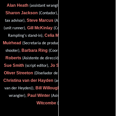
Alan Heath
(assistant wrangler / riding double: Mr. Crowe),
Sharon Jackson
Paul T. Lynton
(Contador),
(international
Steve Marcus
Sean McGovern
tax advisor),
(Abastecedor),
Gill McKinlay
Jody McMurray
(unit runner),
(Contador),
(ms.
Celia Moore
Heather
Rampling's stand-in),
(unit runner),
Muirhead
Nick Noske
(Secretaria de producción),
(clay pigeon
Barbara Ring
Derek
shooter),
(Coordinador de produccion),
Roberts
Elena Senesi
(Asistente de dirección),
(machinist),
Sue Smith
Jo Stewart
(script editor),
(post-production script),
Oliver Streeton
Chris Tugwell
(Diseñador de títulos),
(tutor),
Christina van der Hayden
(assistant to producer (as Christina
Bill Willoughby
van der Heyden)),
(riding double: Mr. Crowe /
Paul Winter
Kristin
wrangler),
(Asistente de la unidad) y
Witcombe
(continuidad)