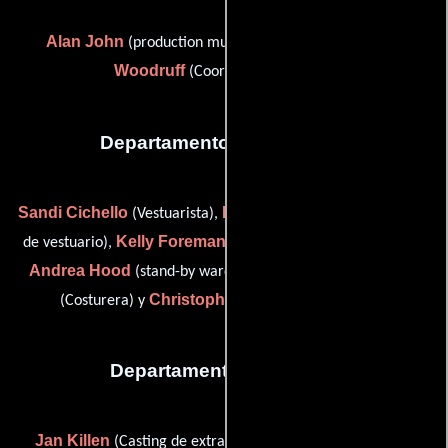
Alan John
Christine
(production musical director) y
Woodruff
(Coordinador musical)
Departamento de vestuario
Sandi Cichello
Ruth De la Lande
(Vestuarista),
(Supervisor
Kelly Foreman
de vestuario),
(assistant stand-by wardrobe),
Andrea Hood
Tracey Richardson
(stand-by wardrobe),
Christopher Webster
(Costurera) y
(establecer)
Departamento de reparto
Jan Killen
Jackie Quilter
(Casting de extras) y
(casting: