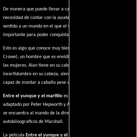
De manera que puede llevar a cabo la mayoría de las tareas, sin
necesidad de contar con la ayuda de otra persona. Intenta dar
sentido a un mundo en el que el valor físico de un hombre es
importante para poder conquistar a las mujeres.
Esto es algo que conoce muy bien el picador East Driscoll (Russell
Crowe), un hombre que es envidiado por sus iguales y amado por
las mujeres. Alan tiene en su cabeza una gran cantidad de
incertidumbre en su cabeza, siendo la mayor el no poder ser
capaz de montar a caballo pese a todos los esfuerzos de su padre.
Entre el yunque y el martillo
es una película cuyo guion fue
adaptado por Peter Hepworth y Ann Turner, este último también
se encuentra al mando de la dirección, y se inspira en los relatos
autobiioograficos de Marshall.
La película
Entre el yunque y el martillo
es un drama que vale la