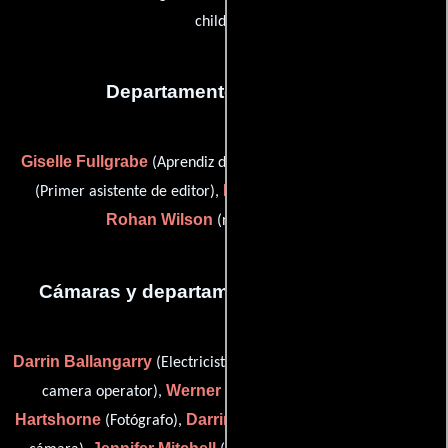
children)
Departamento de editorial
Giselle Fullgrabe
Maria Kaltenthaler
(Aprendiz de editor),
Ian Letcher
(Primer asistente de editor),
(color grader) y
Rohan Wilson
(negative matcher)
Cámaras y departamento de electricidad
Darrin Ballangarry
David Foreman
(Electricista),
(additional
Werner Gerlach
Hugh
camera operator),
(Asistente),
Hartshorne
Darrin Keough
(Fotógrafo),
(Primer asistente de