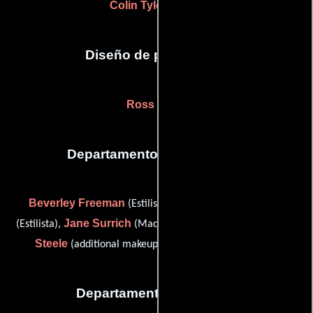
Colin Tyler
(óptica)
Diseño de producción
Ross Major
Departamento de maquillaje
Beverley Freeman
Sash Lamey
(Estilista adicional),
Jane Surrich
Suzie Warhurst-
(Estilista),
(Maquilladora) y
Steele
(additional makeup artist (as Suzie Warhurst))
Departamento de musica