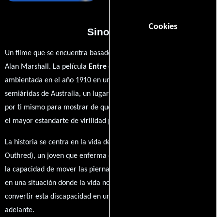
Cookies
Sinopsis
Un filme que se encuentra basado en la novela homónima de
Alan Marshall. La película
Entre el yunque y el martillo
esta
ambientada en el año 1910 en una de las zonas rurales y
semiáridas de Australia, un lugar donde las cosas se deben hacer
por ti mismo para mostrar de que estas hecho. Siendo tu cuerpo
el mayor estandarte de virilidad para las mujeres.
La historia se centra en la vida de Alan Marshall (Alexander
Outhred), un joven que enferma de polio y por tal motivo perdió
la capacidad de mover las piernas. Ahora el joven se encuentra
en una situación donde la vida no es fácil, sin embargo, logra
convertir esta discapacidad en un motivo más para salir
adelante.