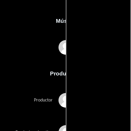
Música
Not Drowning Waving
Producción
Ben Gannon
Productor