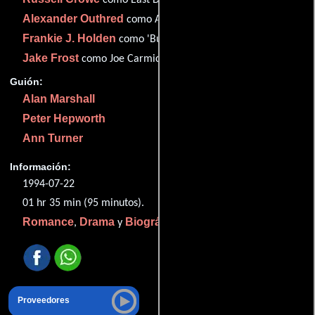
Alexander Outhred
como Alan Marshall
Frankie J. Holden
como 'Bushman' Marshall
Jake Frost
como Joe Carmichael (as Jake D. Frost)
Guión:
Alan Marshall
Peter Hepworth
Ann Turner
Información:
1994-07-22
01 hr 35 min (95 minutos).
Romance
Drama
Biográfico
,
y
.
Proveedores