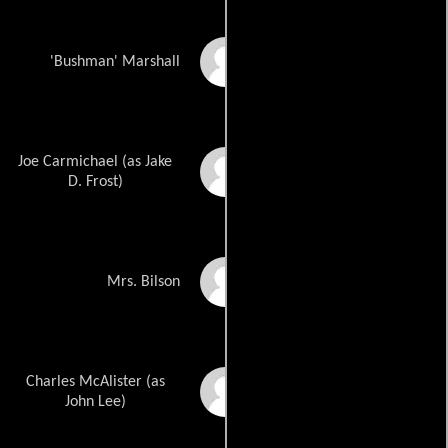
Frankie J. Holden
'Bushman' Marshall
Joe Carmichael (as Jake
Jake Frost
D. Frost)
Alethea McGrath
Mrs. Bilson
Charles McAlister (as
John Rafter Lee
John Lee)