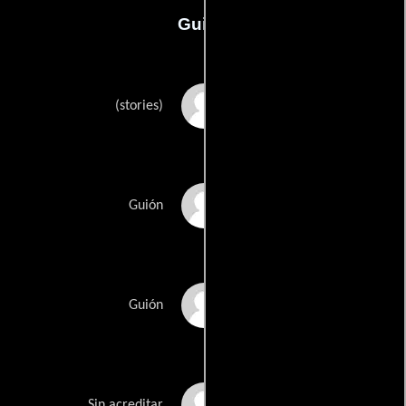
Guión
Alan Marshalls
(stories)
Peter Hepworths
Guión
Ann Turners
Guión
Mark Pooles
Sin acreditar