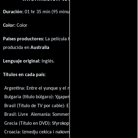
Duración:
01 hr 35 min (95 minutos) .
Color:
Color
Paises productores:
La película Hammers Over the Anvil fué
producida en
Australia
Lenguaje original:
Inglés
.
Títulos en cada país:
Argentina:
Entre el yunque y el martillo
Bulgaria (título búlgaro):
Ударите на съдбата
Brasil (Título de TV por cable):
Entre o Martelo E a Bigorna
Brasil:
Livre
Alemania:
Sommer des Erwachens
Grecia (Título en DVD):
Sfyrokopimata
Croacia:
Izmedju cekica i nakovnja
Hungría:
Az erdőlakó fia