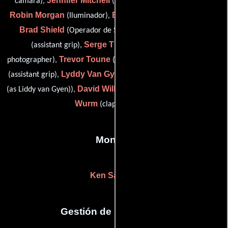
Jennifer Mitchell
cámara),
(additional still photographer),
Robin Morgan
Bill Ross
(Iluminador),
(camera equipment),
Brad Shield
Andrew Smith
(Operador de Steadicam),
Serge Thomann
(assistant grip),
(additional still
Trevor Toune
Robbie Van Amstel
photographer),
(Capataz),
Lyddy Van Gyen
(assistant grip),
(additional camera operator
David Williamson
Julie
(as Liddy van Gyen)),
(Camarógrafo) y
Wurm
(clapper loader)
Montaje
Ken Sallows
Gestión de producción