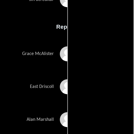
Reparto
Charlotte Rampling
Grace McAlister
Russell Crowe
East Driscoll
Alexander Outhred
Alan Marshall