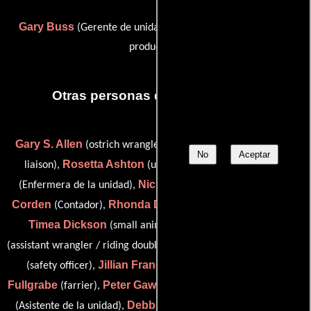
Gary Buss
Barbara Gibbs
(Gerente de unidad) y
(Jefe de
producción)
Otras personas que participaron
Gary S. Allen
Ian Anderson
(ostrich wrangler),
(laboratory
No
Aceptar
Rosetta Ashton
Jenny Bichard
liaison),
(unit runner),
Nick Carroll
Jane
(Enfermera de la unidad),
(Coreógrafo),
Corden
Rhonda Dawson
(Contador),
(Publicista de unidad),
Timea Dickson
Gerald Egan
(small animal handler),
Zev Eleftheriou
(assistant wrangler / riding double: Mr. Crowe),
Jillian Francis
Fred
(safety officer),
(ostrich wrangler),
Fullgrabe
Peter Gawler
Kris Gintowt
(farrier),
(script editor),
Debbie Hanson
(Asistente de la unidad),
(assistant caterer),