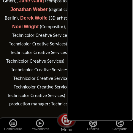
Jane Wang
GmbH),
(compositor: Technicolor Creative Services),
Jonathan Weber
(digital compositor: RISE Visual Effects
Derek Wolfe
Berlin),
(3D artist: Technicolor Creative Services),
Noel Wright
Fechin Yang
(Compositor),
(compositor:
Seal Yang
Technicolor Creative Services),
(compositor:
Matt Yeoman
Technicolor Creative Services),
(compositor:
Momo Zhan
Technicolor Creative Services),
(compositor:
Amanda Zhang
Technicolor Creative Services),
(compositor:
Woofy Zhang
Technicolor Creative Services),
(3D artist:
Sid Zhou
Technicolor Creative Services),
(compositor:
Tong Zhou
Technicolor Creative Services),
(3D artist:
Billy Zhuang
Technicolor Creative Services) y
(visual effects
production manager: Technicolor Creative Services Beijing)
Diseño de producción
Comentarios
Proveedores
Créditos
Compartir
Menu