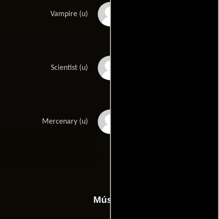
Kirk McMeekan
Vampire (u)
Craig Skistimas
Scientist (u)
Gareth Von
Mercenary (u)
Kallenbach
Música