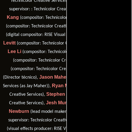
Phil Jones
Technicolor Creative Services),
(visual effects
Kenny
supervisor: : Technicolor Creative Services Beijing),
Kang
Ken Lam
(compositor: Technicolor Creative Services),
Michael Lankes
(compositor: Technicolor Creative Services),
Jonathan Tex
(digital compositor: RISE Visual Effects Berlin),
Levitt
(compositor: Technicolor Creative Services (as Tex Levitt)),
Lee Li
Tony Li
(compositor: Technicolor Creative Services),
Kara Luo
(compositor: Technicolor Creative Services),
Robert Luo
(compositor: Technicolor Creative Services),
Jason Maher
(Director técnico),
(3D artist: Technicolor Creative
Ryan Mintenko
Services (as Jay Maher)),
(3D artist: Technicolor
Stephen Misek
Creative Services),
(3D artist: Technicolor
Jesh Murthy
Steve
Creative Services),
(Efectos visuales),
Newburn
Doug Oddy
(lead model maker),
(visual effects
Sven Pannicke
supervisor: Technicolor Creative Services),
Christian
(visual effects producer: RISE Visual Effects Berlin),