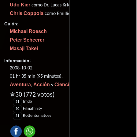
Udo Kier
como Dr. Lucas Krieger
Chris Coppola
como Emillio
Guión:
Michael Roesch
Peter Scheerer
Masaji Takei
Información:
2008-10-02
01 hr 35 min (95 minutos).
Aventura
Acción
Ciencia ficción
,
y
.
✮30
(772 votos)
Imdb
31
Filmaffinity
30
Rottentomatoes
31