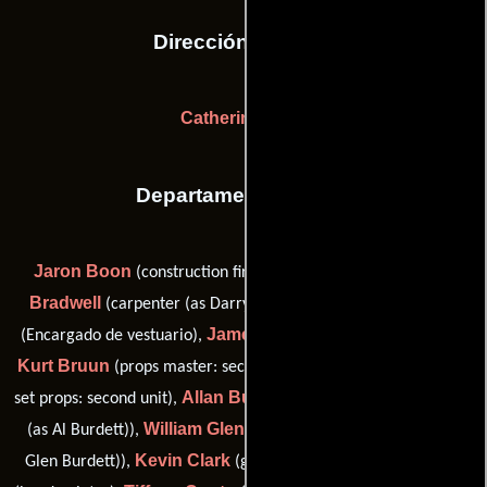
Dirección artística
Catherine Ircha
Departamento de arte
Jaron Boon
Daryl
(construction first aid / lead labourer),
Bradwell
Jean Brophey
(carpenter (as Darryl Bradwell)),
James Bruder
(Encargado de vestuario),
(Maestro de obras),
Kurt Bruun
Tiffany Bryans
(props master: second unit),
(on-
Allan Burdett
set props: second unit),
(construction coordinator
William Glenn Burdett
(as Al Burdett)),
(lead carpenter (as
Kevin Clark
Stephen Coutu
Glen Burdett)),
(greens lead),