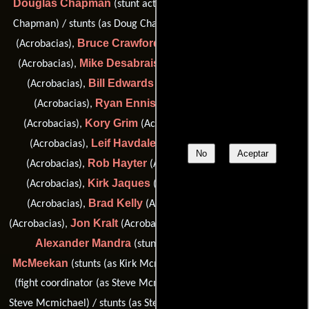
Douglas Chapman
(stunt actor: Mercenary Russell (as Doug
Laura Lee Connery
Chapman) / stunts (as Doug Chapman)),
Bruce Crawford
Garvin Cross
(Acrobacias),
(Acrobacias),
Mike Desabrais
Justin Doran
(Acrobacias),
(Acrobacias),
Bill Edwards
Glenn Ennis
(Acrobacias),
(Acrobacias),
Ryan Ennis
Lars Grant
(Acrobacias),
(Acrobacias),
Kory Grim
Jeffrey C. Harris
(Acrobacias),
(Acrobacias),
Leif Havdale
Alex Haxby
(Acrobacias),
(Acrobacias),
No
Aceptar
Rob Hayter
David Hooper
(Acrobacias),
(Acrobacias),
Kirk Jaques
Trevor Jones
(Acrobacias),
(Acrobacias),
Brad Kelly
Taras Kostyuk
(Acrobacias),
(Acrobacias),
Jon Kralt
Randy Lee
(Acrobacias),
(Acrobacias),
(Acrobacias),
Alexander Mandra
Kirk
(stunts (as Alex Mandra)),
McMeekan
Steven McMichael
(stunts (as Kirk Mcmeekan)),
(fight coordinator (as Steve Mcmichael) / stunt coordinator (as
James Michalopolous
Steve Mcmichael) / stunts (as Steven ),