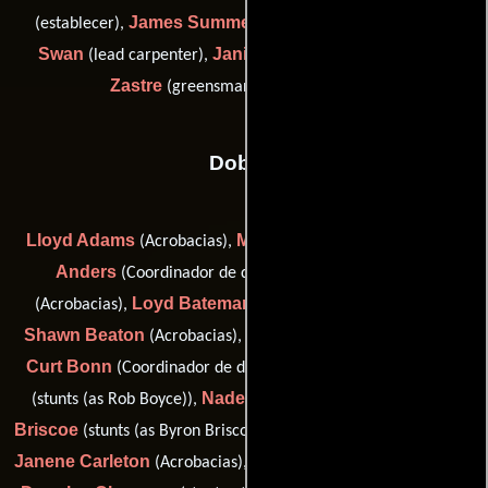
James Summers
Robert
(establecer),
(key greensman),
Swan
Janice Yip
Vince
(lead carpenter),
(establecer) y
Zastre
(greensman (as Vince Zastry))
Dobles
Lloyd Adams
Mark Aisbett
Ed
(Acrobacias),
(Acrobacias),
Anders
Brett Armstrong
(Coordinador de dobles),
Loyd Bateman
(Acrobacias),
(stunts (as Lloyd Bateman)),
Shawn Beaton
Jason Bicknell
(Acrobacias),
(Acrobacias),
Curt Bonn
Rob 'Sluggo' Boyce
(Coordinador de dobles),
Naden Boyd
Byron
(stunts (as Rob Boyce)),
(Acrobacias),
Briscoe
Jason Calder
(stunts (as Byron Brisco)),
(Acrobacias),
Janene Carleton
Mike Carpenter
(Acrobacias),
(Acrobacias),