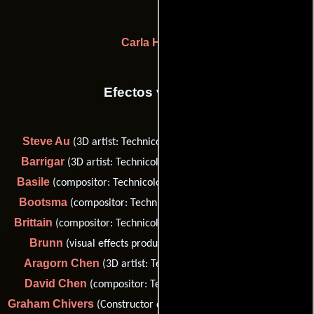
Carla Hetland
Efectos visuales
Steve Au
John
(3D artist: Technicolor Creative Services),
Barrigar
Austin
(3D artist: Technicolor Creative Services),
Basile
Landon
(compositor: Technicolor Creative Services),
Bootsma
Dan
(compositor: Technicolor Creative Services),
Brittain
Christel
(compositor: Technicolor Creative Services),
Brunn
(visual effects producer: TVT. Film + VFX GmbH),
Aragorn Chen
(3D artist: Technicolor Creative Services),
David Chen
(compositor: Technicolor Creative Services),
Graham Chivers
Bart Coso
(Constructor de modelos),
(digital