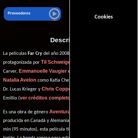
Proveedores
Cookies
Descripción
Uwe Boll
La películas
Far Cry
del año 2008, está dirigida por
y
Til Schweiger
protagonizada por
quien interpreta a Jack
Emmanuelle Vaugier
Carver,
en el papel de Valerie Cardinal,
Natalia Avelon
Udo Kier
como Katia Chernov,
personificando a
Chris Coppola
Dr. Lucas Krieger y
desempeñando el papel de
ver créditos completos
Emillio (
).
Aventura
Acción
Ciencia ficción
Es una obra de género
,
y
producida en Canadá y Alemania. Con una duración de 01 hr 35
min (95 minutos), esta película tiene diálogos originales en