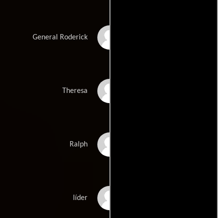
Don S. Davis
General Roderick
Suzanne Ristic
Theresa
Jay Brazeau
Ralph
Mike Dopud
líder