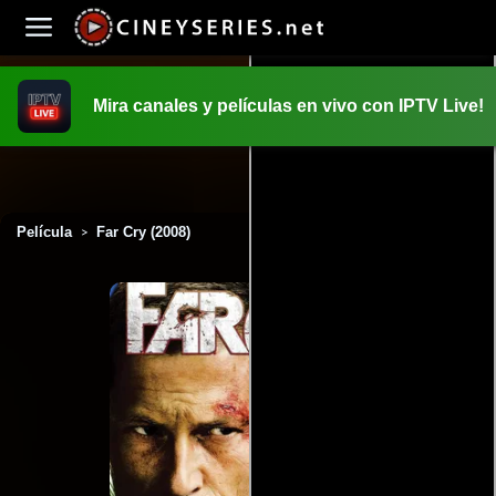
Mira canales y películas en vivo con IPTV Live!
INICIO
PELICULAS
Película
Far Cry (2008)
>