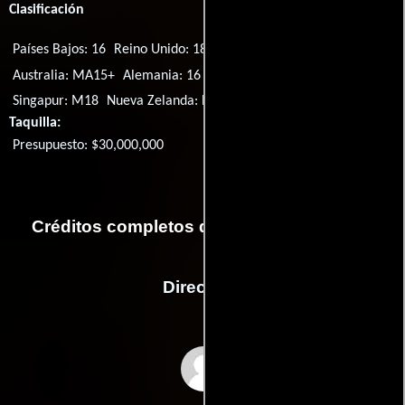
Clasificación
Países Bajos: 16
Reino Unido: 18
EE.UU.: R
Portugal: M/12
Australia: MA15+
Alemania: 16
Suecia: 15
Corea del Sur: 15
Singapur: M18
Nueva Zelanda: R16
Taquilla:
Presupuesto: $30,000,000
Créditos completos de la película Far Cry
Dirección
Uwe Boll