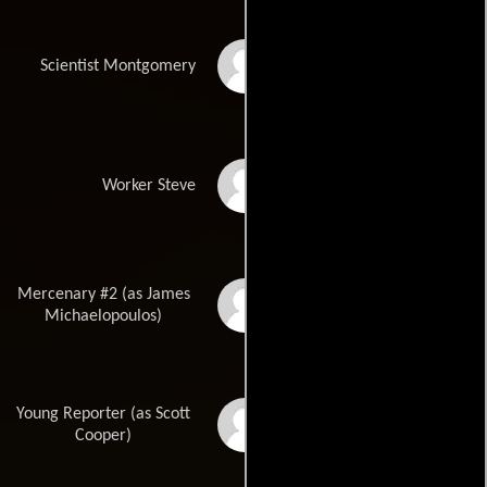
Geoff Gustafson
Scientist Montgomery
Jamie Switch
Worker Steve
Mercenary #2 (as James
James Michalopolous
Michaelopoulos)
Young Reporter (as Scott
Scot Cooper
Cooper)