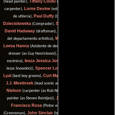
Tiffany Coutu
Jason Craig
(head painter),
(Pintor),
(assistant
Lorne Devine
David Dowling
carpenter),
(establecer),
(Jefe
Paul Duffy
Kasia
de utilería),
(Capataz de pintura),
Dzieciolowska
S.B. Edwards
(Comprador),
(Pintor escénico),
David Hadaway
Melanie Haines
(draftsman),
(Coordinador
Wes Hamby
del departamento artístico),
(assistant props),
Leesa Hanna
Guy Henriksen
(Asistente de decorador),
(lead
Graham Johnston
dresser (as Guy Henrickson)),
(Artista
Iesza Jessica Jordan
escénico),
(assistant art director (as
Spencer Louttit
Rohan
Iesza Snowdon)),
(assistant props),
Lyal
Curt Maze
(best boy greens),
(on-set dresser: second unit),
J.J. Mestinsek
Robert
(lead scenic artist (as JJ Mestinsek)),
Nielson
Steve Reintjes
(carpenter (as Rob Nielson)),
(lead
Jay Robinson
painter (as Steven Reintjes)),
(lead painter),
Francisco Rosa
Richard Schultz
(Pintor escénico),
John Sinclair
Hanna Solyom
(Greensman),
(lead carpenter),