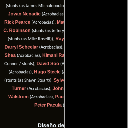
Tony Morelli
(stunts (as James Michalopoulos)),
(Acrobacias),
Jovan Nenadic
Gerald Paetz
(Acrobacias),
(Acrobacias),
Rick Pearce
Matt Reimer
Jeffrey
(Acrobacias),
(Acrobacias),
C. Robinson
Michael Roselli
(stunts (as Jeffery C. Robinson)),
Raymond Sammel
(stunts (as Mike Roselli)),
(Acrobacias),
Darryl Scheelar
Todd Scott
Dan
(Acrobacias),
(Acrobacias),
Shea
Kimani Ray Smith
(Acrobacias),
(stunt actor: Machine-
David Soo
Anthony St. John
Gunner / stunts),
(Acrobacias),
Hugo Steele
Shawn Stewart
(Acrobacias),
(Acrobacias),
Sylvesta Stuart
Brad
(stunts (as Shawn Stuart)),
(Acrobacias),
Turner
John Ulmer
Owen
(Acrobacias),
(Acrobacias),
Walstrom
Paul Wu
(Acrobacias),
(stunt actor: Driver #1) y
Peter Pacula
(stunt rigger (u))
Diseño de vestuario