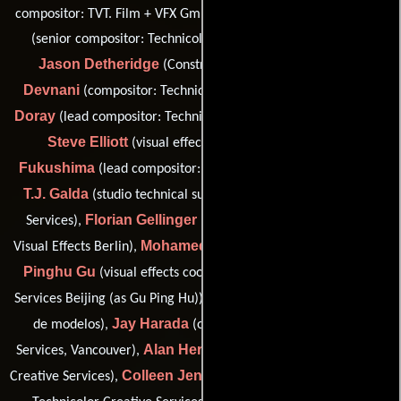
Lee Croft
compositor: TVT. Film + VFX GmbH (as Bartul Coso)),
(senior compositor: Technicolor Creative Services Beijing),
Jason Detheridge
Harish
(Constructor de modelos),
Devnani
Yann
(compositor: Technicolor Creative Services),
Doray
(lead compositor: Technicolor Creative Services Beijing),
Steve Elliott
John
(visual effects I/O: Technicolor),
Fukushima
(lead compositor: Technicolor Creative Services),
T.J. Galda
(studio technical supervisor: Technicolor Creative
Florian Gellinger
Services),
(visual effects supervisor: RISE
Mohamed Ghouse
Visual Effects Berlin),
(Compositor digital),
Pinghu Gu
(visual effects coordinator: Technicolor Creative
Jessica Hainer
Services Beijing (as Gu Ping Hu)),
(Constructor
Jay Harada
de modelos),
(opticals: Technicolor Creative
Alan Hernandez
Services, Vancouver),
(3D artist: Technicolor
Colleen Jenkinson
Creative Services),
(visual effects producer: