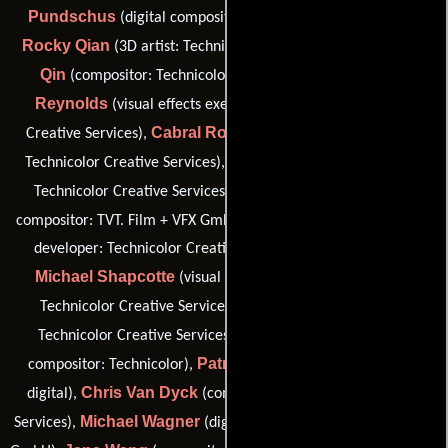
Pundschus
(digital compositor: RISE Visual Effects Berlin),
Rocky Qian
Larry
(3D artist: Technicolor Creative Services),
Qin
Persis
(compositor: Technicolor Creative Services),
Reynolds
(visual effects executive producer: Technicolor
Cabral Rock
Creative Services),
(visual effects coordinator:
Tanya Schuck
Technicolor Creative Services),
(compositor:
Heiko Schweizer
Technicolor Creative Services),
(digital
Richard Sexton
compositor: TVT. Film + VFX GmbH),
(pipeline
developer: Technicolor Creative Services (as Rich Sexton)),
Michael Shapcotte
(visual effects system administrator:
Vicki Silva
Technicolor Creative Services),
(compositor:
Michael Stewart
Technicolor Creative Services),
(digital
Patrick Thompson
compositor: Technicolor),
(Compositor
Chris Van Dyck
digital),
(compositor: Technicolor Creative
Michael Wagner
Services),
(digital compositor: TVT. Film + VFX