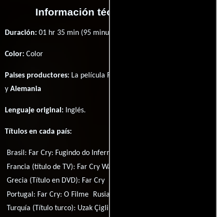
Información técnica y general
Duración:
01 hr 35 min (95 minutos) .
Color:
Color
Paises productores:
La película Far Cry fué producida en
Canadá
y
Alemania
Lenguaje original:
Inglés
.
Títulos en cada país:
Brasil:
Far Cry: Fugindo do Inferno
Francia (título de TV):
Far Cry Warrior
Grecia (Título en DVD):
Far Cry
Italia:
Far Cry
Portugal:
Far Cry: O Filme
Rusia:
Фар Край
Turquía (Título turco):
Uzak Çiglik