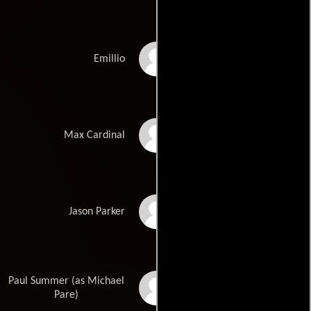
Chris Coppola
Emillio
Ralf Moeller
Max Cardinal
Craig Fairbrass
Jason Parker
Paul Summer (as Michael
Michael Paré
Pare)