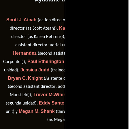
Scott J. Ateah
(action director (as Scott Ateah) / second unit
Karin Behrenz
director (as Scott Ateah)),
(third assistant
Misha Bukowski
director (as Karen Behrenz)),
(second
Jennifer Carpenter
assistant director: aerial unit),
Hernandez
(second assistant director (as Jennifer Ann
Paul Etherington
Carpenter)),
(Asistente de dirección: segunda
Jessica Judd
unidad),
(trainee assistant director: second unit),
Bryan C. Knight
Dan Mansfield
(Asistente de dirección),
(second assistant director: additional photography (as Daniel
Trevor McWhinney
Mansfield)),
(Asistente de dirección:
Eddy Santos
segunda unidad),
(first assistant director: aerial
Megan M. Shank
unit) y
(third assistant director: second unit
(as Megan Shank))