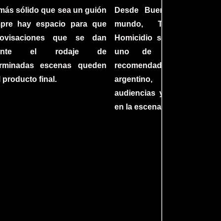
más sólido que sea un guión
Desde Buenos Aires hast
mpre hay espacio para que
mundo, Tesis sobre
rovisaciones que se dan
Homicidio se ha converti
rante el rodaje de
uno de los filmes 
erminadas escenas queden
recomendados del c
l producto final.
argentino, cautiva
audiencias y dejando su h
en la escena internacional.