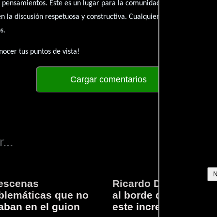
 pensamientos. Este es un lugar para la comunidad de admiradores y 
én la discusión respetuosa y constructiva. Cualquier forma de conte
s.
ocer tus puntos de vista!
Cargar comentarios
...
escenas
Ricardo Darín te llev
lemáticas que no
al borde del asiento 
aban en el guion
este increíble thriller