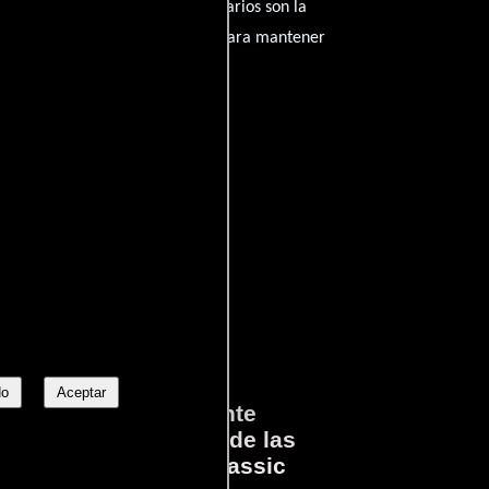
amantes del cine, y tus comentarios son la
nido inapropiado será eliminado para mantener
No
Aceptar
ará
Lo que Realmente
en
Sucedió detrás de las
cámaras en Jurassic