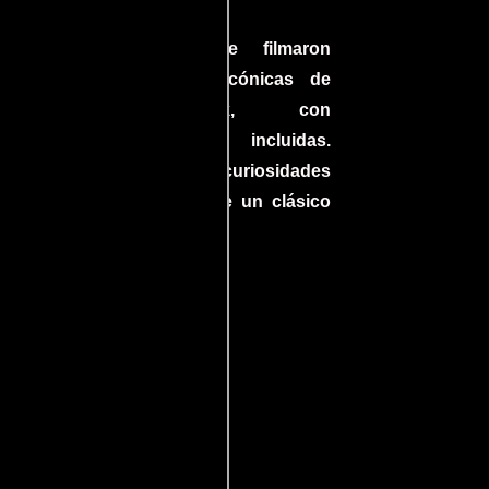
Park
a el
Conoce cómo se filmaron
 un
algunas escenas icónicas de
do en
Jurassic Park, con
más
improvisaciones incluidas.
ine
¡Descubre las curiosidades
ndo
detrás del rodaje de un clásico
uella
cinematográfico!