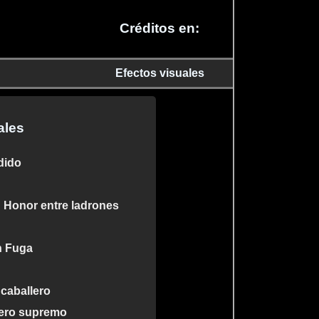
Créditos en:
Efectos visuales
ales
dido
 Honor entre ladrones
n Fuga
 caballero
cero supremo