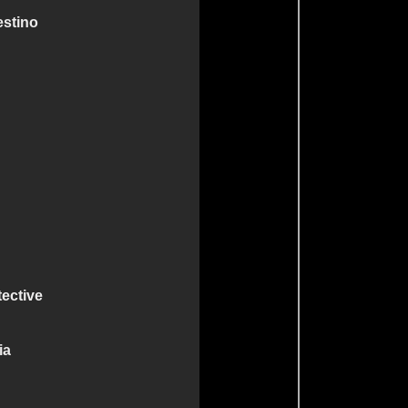
estino
ective
ia