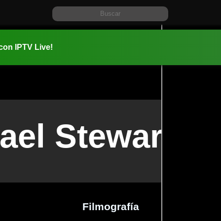
 con IPTV Live!
ael Stewart
Filmografía