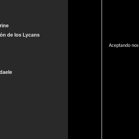
rine
ión de los Lycans
Aceptando nos 
daele