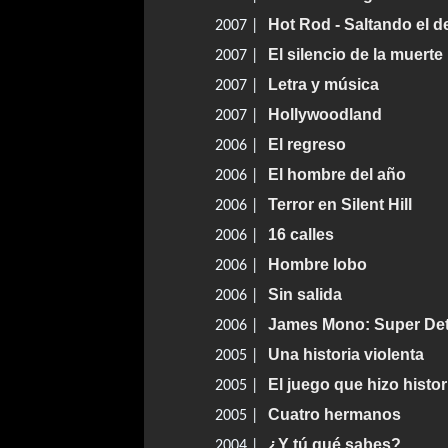
Hot Rod - Saltando el d
2007 |
El silencio de la muerte
2007 |
Letra y música
2007 |
Hollywoodland
2007 |
El regreso
2006 |
El hombre del año
2006 |
Terror en Silent Hill
2006 |
16 calles
2006 |
Hombre lobo
2006 |
Sin salida
2006 |
James Mono: Super Det
2006 |
Una historia violenta
2005 |
El juego que hizo histor
2005 |
Cuatro hermanos
2005 |
¿Y tú qué sabes?
2004 |