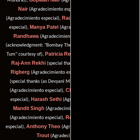
Mundra)),
(Agradecimiento especial),
Nair
Barbara O'Kelly
(Agradecimiento especial),
Radna Omidvar
(Agradecimiento especial),
(Agradecimiento
Manya Patel
Harpal
especial),
(Agradecimiento especial),
Randhawa
Mani Ratnam
(Agradecimiento especial),
(acknowledgment: "Bombay Theme" and "Ek Ho Gaye Hum Aur
Patricia Rekhi
Tum" courtesy of),
(Agradecimiento especial),
Raj-Ann Rekhi
Glenn
(special thanks (as Rajan Rekhi)),
Rigberg
Devyani Saltzman
(Agradecimiento especial),
Bidyut Sen
(special thanks (as Devyani Mehta Saltzman)),
Chetan Seth
(Agradecimiento especial),
(Agradecimiento
Harash Sethi
Bhai
especial),
(Agradecimiento especial),
Mandit Singh
Peter Starr
(Agradecimiento especial),
Roop Talwar
(Agradecimiento especial),
(Agradecimiento
Anthony Theo
Kim J.
especial),
(Agradecimiento especial) y
Trout
(Agradecimiento especial)