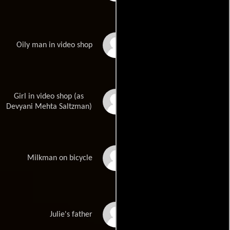
Ravinder Happy
Oily man in video shop
Girl in video shop (as
Devyani Saltzman
Devyani Mehta Saltzman)
Sunil Chhabra
Milkman on bicycle
Avijit Dutt
Julie's father