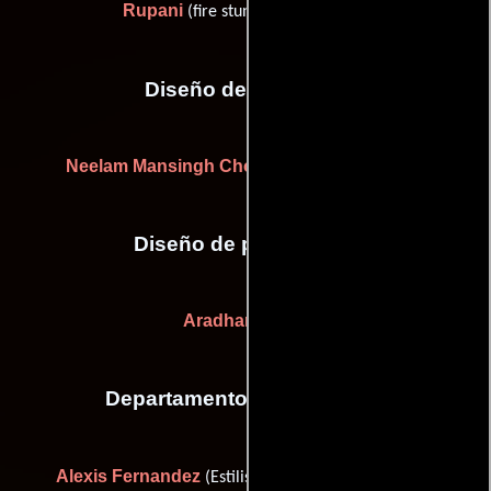
Rupani
(fire stunt double: Radha)
Diseño de vestuario
Neelam Mansingh Chowdhury
Anju Rekhi
y
Diseño de producción
Aradhana Seth
Departamento de maquillaje
Alexis Fernandez
Lizbeth Williamson
(Estilista),