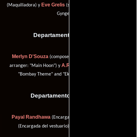
Eve Grelis
(Maquilladora) y
(sfx nail artist: horror nails - Kim
Gyngell (u))
Departamento de musica
Merlyn D'Souza
(composer: song "Main Hoon" / music
A.R. Rahman
arranger: "Main Hoon") y
(composer: songs
"Bombay Theme" and "Ek Ho Gaye Hum Aur Tum")
Departamento de vestuario
Payal Randhawa
Sagarika
(Encargada del vestuario),
Gulab Singh
(Encargada del vestuario) y
(Sastre)