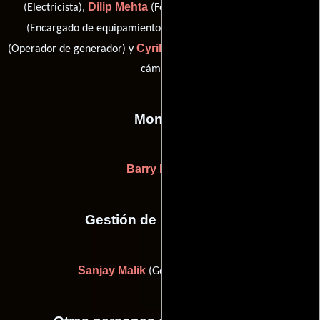
Dilip Mehta
Peter Myslowski
(Electricista),
(Fotógrafo),
B.M. Siddiqui
(Encargado de equipamiento de cámara),
Cyril Thomas
(Operador de generador) y
(Segundo asistente de
cámara)
Montaje
Barry Farrell
Gestión de producción
Sanjay Malik
(Gerente de unidad)