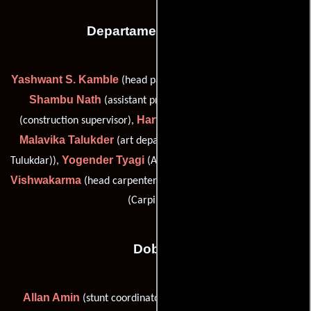
Departamento de arte
Yashwant S. Kamble
(head painter (as Yeshwant S. Kamble)),
Shambu Nath
Pradip Redij
(assistant props master),
Harveer Singh
(construction supervisor),
(Jefe de utilería),
Malavika Talukder
(art department assistant (as Malavika
Yogender Tyagi
Lavajaree
Tulukdar)),
(Asistente de utilería),
Vishwakarma
Ramjanam Vishwakarma
(head carpenter) y
(Carpintero)
Dobles
Allan Amin
Selima
(stunt coordinator (as Amin Ghani)) y