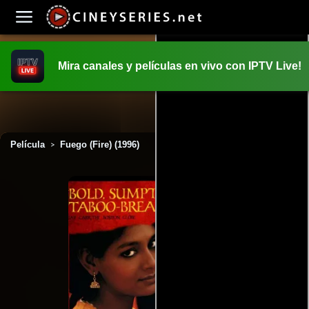
Mira canales y películas en vivo con IPTV Live!
INICIO
PELICULAS
Película
Fuego (Fire) (1996)
>