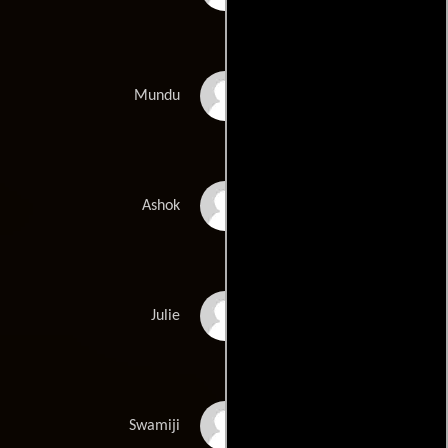
Ranjit Chowdhry
Mundu
Kulbhushan
Ashok
Kharbanda
Alice Poon
Julie
Ram Gopal Bajaj
Swamiji