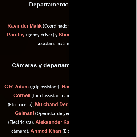
Departamento de transporte
Ravinder Malik
Ram Bhajraj
(Coordinador de transporte),
Pandey
Sheilendar Singh
(genny driver) y
(transportation
assistant (as Shailendar Singh))
Cámaras y departamento de electricidad
G.R. Adam
Hassan Ali
Marit K.
(grip assistant),
(Electricista),
Corneil
Balaram Dawande
(third assistant camera),
Mulchand Dedhia
Amin Hassan
(Electricista),
(Capataz),
Galmani
Tukaram Joshi
(Operador de generador),
Aleksander Kaufmann
(Electricista),
(Primer asistente de
Ahmed Khan
Pappu Marwadi
cámara),
(Electricista),