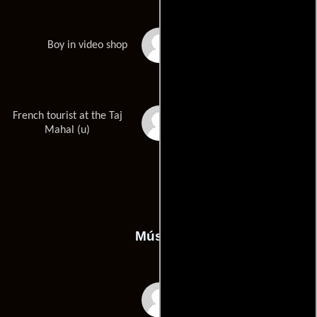
Kabir Chowdhury
Boy in video shop
French tourist at the Taj
Laurence Côte
Mahal (u)
Música
A.R. Rahman