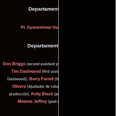
Departamento de reparto
Pt. Gyaneshwar Hans
(Casting de extras)
Departamento de editorial
Don Briggs
(second assistant picture editor (as Donald Briggs)),
Tim Dashwood
(first assistant film editor (as Timothy
Barry Farrell
Ricardo
Dashwood)),
(Supervisor de editor),
Olivero
Denis F. Takacs
(Ajustador de color),
(post-
Kelly Black
producción),
(post-production assistant (u)) y
Melanie Jeffrey
(post-production assistant (u))