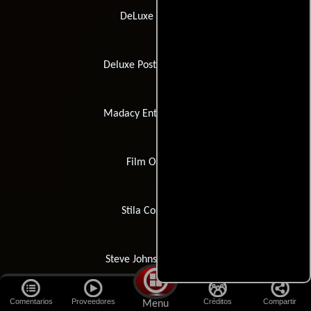
DeLuxe Toronto
Deluxe Post-Production
Madacy Entertainment
Film Opticals
Stila Cosmetics
Steve Johnson\\\'s XFX
Comentarios
Proveedores
Créditos
Compartir
Menu
Dolby Laboratories