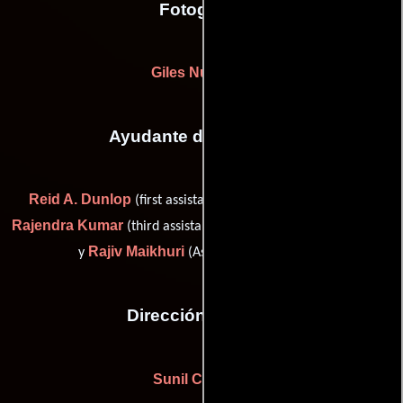
Fotografia
Giles Nuttgens
Ayudante de dirección
Reid A. Dunlop
(first assistant director (as Reid Dunlop)),
Rajendra Kumar
(third assistant director (as Kumar Rajendra))
Rajiv Maikhuri
y
(Asistente de dirección)
Dirección artística
Sunil Chhabra