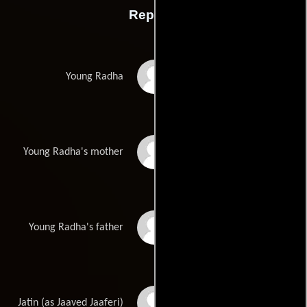
Reparto
Karishma Jhalani
Young Radha
Ramanjeet Kaur
Young Radha's mother
Dilip Mehta
Young Radha's father
Javed Jaffrey
Jatin (as Jaaved Jaaferi)