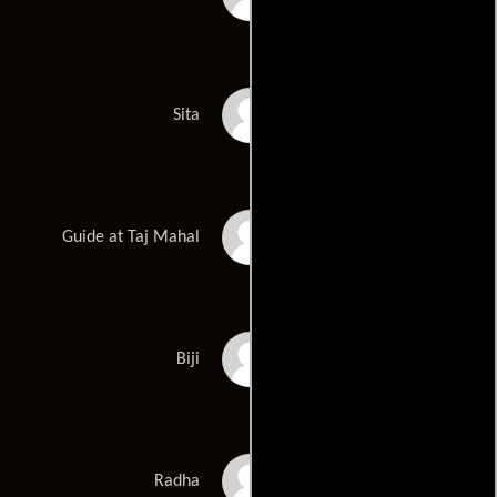
Nandita Das
Sita
Vinay Pathak
Guide at Taj Mahal
Kushal Rekhi
Biji
Shabana Azmi
Radha