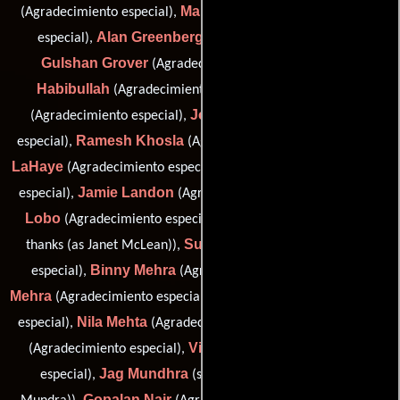
Marina Geffner
(Agradecimiento especial),
(Agradecimiento
Alan Greenberg
especial),
(Agradecimiento especial),
Gulshan Grover
Shama
(Agradecimiento especial),
Habibullah
Doris Heffron
(Agradecimiento especial),
John Illidge
(Agradecimiento especial),
(Agradecimiento
Ramesh Khosla
Marie
especial),
(Agradecimiento especial),
LaHaye
Rupa Lal
(Agradecimiento especial),
(Agradecimiento
Jamie Landon
Benny
especial),
(Agradecimiento especial),
Lobo
Janet MacLean
(Agradecimiento especial),
(special
Susan Martin
thanks (as Janet McLean)),
(Agradecimiento
Binny Mehra
Ravi
especial),
(Agradecimiento especial),
Mehra
Dilip Mehta
(Agradecimiento especial),
(Agradecimiento
Nila Mehta
S.K. Mehta
especial),
(Agradecimiento especial),
Vilma Mehta
(Agradecimiento especial),
(Agradecimiento
Jag Mundhra
especial),
(special thanks (as Jagmohan
Gopalan Nair
Radha