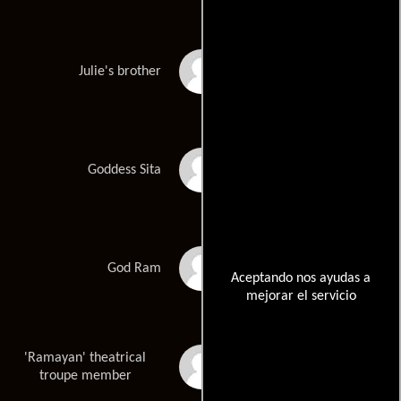
Shasea Bahadur
Julie's brother
Meher Chand
Goddess Sita
Bahadur Chand
God Ram
Aceptando nos ayudas a
mejorar el servicio
'Ramayan' theatrical
Puran
troupe member