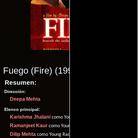
Fuego (Fire)
(1996)
Resumen:
Dirección:
Deepa Mehta
Elenco principal:
Karishma Jhalani
como Young Radha
Ramanjeet Kaur
como Young Radha's mother
Dilip Mehta
como Young Radha's father