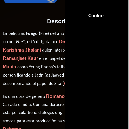
Cookies
Descripción
La películas
Fuego (Fire)
del año 1996, conocida originalmente
Deepa Mehta
como "
Fire
", está dirigida por
y protagonizada por
Karishma Jhalani
quien interpreta a Young Radha,
Ramanjeet Kaur
Dilip
en el papel de Young Radha's mother,
Mehta
Javed Jaffrey
como Young Radha's father,
Nandita Das
personificando a Jatin (as Jaaved Jaaferi) y
ver créditos completos
desempeñando el papel de Sita (
).
Romance
Drama
Es una obra de género
y
producida en
Canadá e India. Con una duración de 01 hr 48 min (108 minutos),
esta película tiene diálogos originales en
Inglés
y
Hindi
. La banda
A.R.
sonora para esta producción ha sido compuesta por