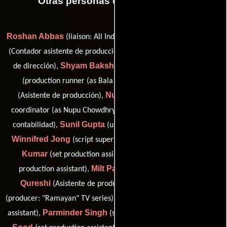
Otras personas que participaron
Roshan Abbas
Rajeev Acharya
(liaison: All India Radio FM),
Shivani Anand
(Contador asistente de producción),
(Asistente
Shyam Bakshi
Balakrishna
de dirección),
(Abastecedor),
Ambar Capoor
(production runner (as Bala Krishna)),
Nupu Chaudhuri
(Asistente de producción),
(production
Gautam Dey
coordinator (as Nupu Chowdhry)),
(Asistente de
Sunil Gupta
contabilidad),
(unit doctor (as Dr. Sunil Gupta)),
Winnifred Jong
Manoj
(script supervisor (as Winnie Jong)),
Kumar
Raman Kumar
(set production assistant),
(set
Milt Patel
M.I.
production assistant),
(liaison: Gill Travel),
Qureshi
Ramanand Sagar
(Asistente de producción),
Mangal Singh
(producer: "Ramayan" TV series),
(set production
Parminder Singh
Vishal
assistant),
(set production assistant),