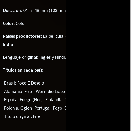
Duración:
01 hr 48 min (108 minutos) .
Color:
Color
Paises productores:
La película Fire fué producida en
Canadá
y
India
Lenguaje original:
Inglés
y
Hindi
.
Títulos en cada país:
Brasil:
Fogo E Desejo
Alemania:
Fire - Wenn die Liebe Feuer fängt
España:
Fuego (Fire)
Finlandia:
Tuli
Hungría:
Tűz
Polonia:
Ogien
Portugal:
Fogo
Serbia:
Ватра
Rusia:
Огонь
Título original:
Fire