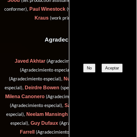
Sood
Craig Webster
(set production assistant),
(work print
Paul Winestock
Robert
conformer),
(work print conformer) y
Kraus
(work print conformer (u))
Agradecimientos
Javed Akhtar
Jay Bajaj
(Agradecimiento especial),
No
Aceptar
Elisabetta Beraldo
(Agradecimiento especial),
Nutan Bhalla
(Agradecimiento especial),
(Agradecimiento
Deirdre Bowen
especial),
(special thanks (as Dierdre Bowen)),
Milena Canonero
Baljit Chadha
(Agradecimiento especial),
Satjir Chahil
(Agradecimiento especial),
(Agradecimiento
Neelam Mansingh Chowdhury
especial),
(Agradecimiento
Guy Dufaux
Barry
especial),
(Agradecimiento especial),
Farrell
Karen Field
(Agradecimiento especial),