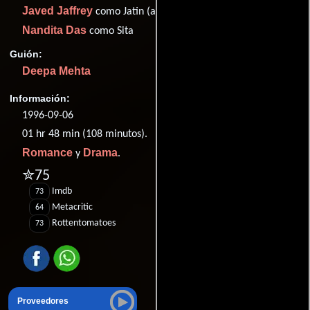
Javed Jaffrey
como Jatin (as Jaaved Jaaferi)
Nandita Das
como Sita
Guión:
Deepa Mehta
Información:
1996-09-06
01 hr 48 min (108 minutos).
Romance
Drama
y
.
✮75
Imdb
73
Metacritic
64
Rottentomatoes
73
Proveedores