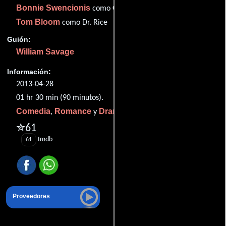
Bonnie Swencionis
como Gretchen
Tom Bloom
como Dr. Rice
Guión:
William Savage
Información:
2013-04-28
01 hr 30 min (90 minutos).
Comedia
Romance
Drama
,
y
.
✮61
Imdb
61
Proveedores