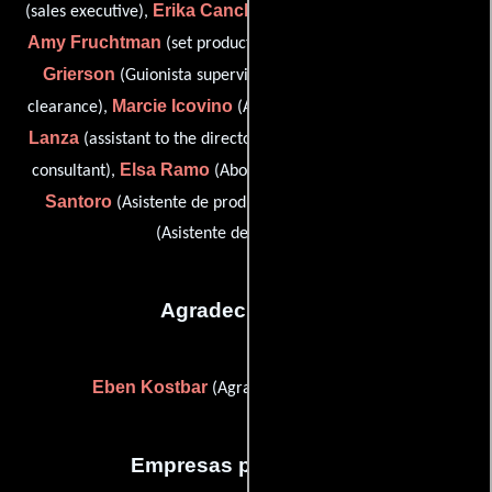
Erika Canchola
(sales executive),
(Abogado de producción),
Amy Fruchtman
Mandy Grant-
(set production assistant),
Grierson
Kevin Hindley
(Guionista supervisor),
(script
Marcie Icovino
Nick
clearance),
(Asistente de producción),
Lanza
Daniel E. Parr
(assistant to the director),
(tax credit
Elsa Ramo
Jordan
consultant),
(Abogado de producción),
Santoro
Alexis Schwartz
(Asistente de producción) y
(Asistente de producción)
Agradecimientos
Eben Kostbar
(Agradecimiento especial)
Empresas productoras