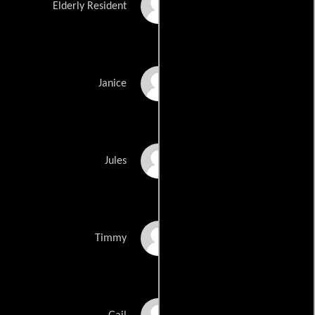
Betty Hudson
Elderly Resident
Marcie Icovino
Janice
Sondra James
Jules
Anthony Lumia
Timmy