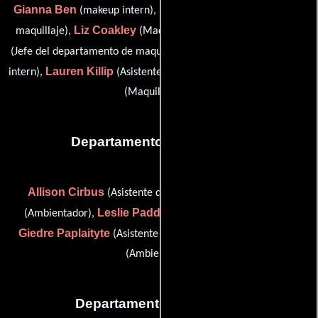
Gianna Ben
Bryanna Casey
(makeup intern),
(Asistente de
Liz Coakley
Amy L. Forsythe
maquillaje),
(Maquilladora),
Katie Galliher
(Jefe del departamento de maquillaje),
(makeup
Lauren Killip
Tomy Rivero
intern),
(Asistente de maquillaje) y
(Maquilladora)
Departamento de vestuario
Allison Cirbus
Blake Glover
(Asistente de vestuario),
Leslie Paddoll
(Ambientador),
(Supervisor de vestuario),
Giedre Paplaityte
Agnes Traye
(Asistente de vestuario) y
(Ambientador)
Departamento de editorial