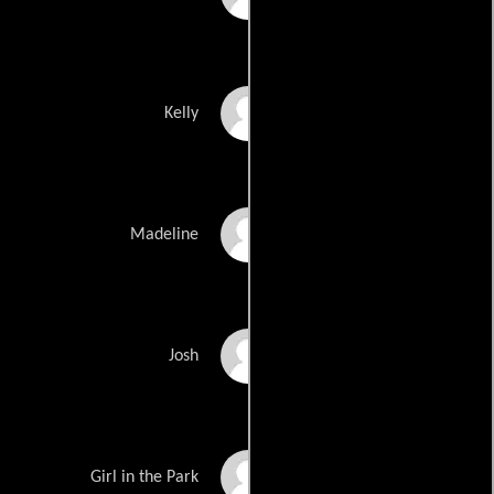
Maite Schwartz
Kelly
Peggy J. Scott
Madeline
Charles Socarides
Josh
Theresa Walsh
Girl in the Park