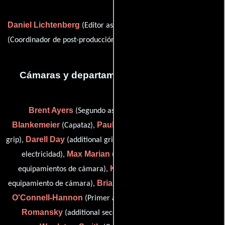
Daniel Lichtenberg
Brandon McFarland
(Editor asistente),
Sherwin Shilati
(Coordinador de post-producción) y
(Colorista)
Cámaras y departamento de electricidad
Brent Ayers
Bob
(Segundo asistente de cámara),
Blankemeier
Paul E. Chresomales
(Capataz),
(additional
Darell Day
Steven Julien
grip),
(additional grip),
(Asistente de
Max Marian
electricidad),
(Ayudante del encargado de
Kevin Martin
equipamientos de cámara),
(Encargado de
Brian McCann
John
equipamiento de cámara),
(Iluminador),
O'Connell-Hannon
Andrea
(Primer asistente de cámara),
Romansky
Ian
(additional second assistant camera) y