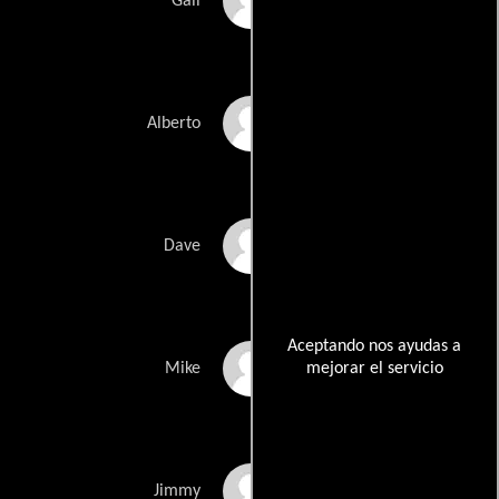
Leslie Meisel
Gail
Shanga Parker
Alberto
Andrew Ridings
Dave
Aceptando nos ayudas a
Jay Russell
mejorar el servicio
Mike
Jordan Santoro
Jimmy