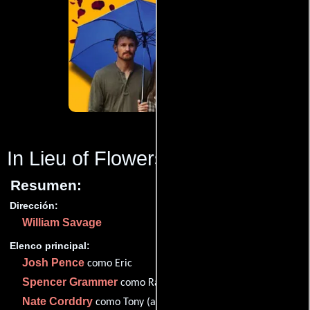
In Lieu of Flowers
(2013)
Resumen:
Dirección:
William Savage
Elenco principal:
Josh Pence
como Eric
Spencer Grammer
como Rachel
Nate Corddry
como Tony (as Nathan Corddry)