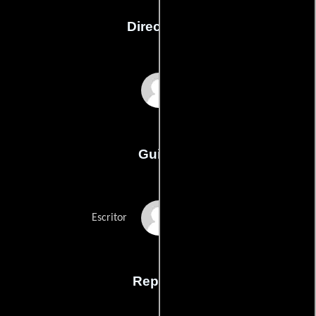
Dirección
William Savage
Guión
William Savages
Escritor
Reparto