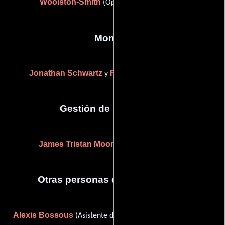
Woolston-Smith
(Operador de Steadicam)
Montaje
Jonathan Schwartz
Robert Grigsby Wilson
y
Gestión de producción
James Tristan Moore
(Jefe de producción)
Otras personas que participaron
Alexis Bossous
Tiffany Boyle
(Asistente de producción),