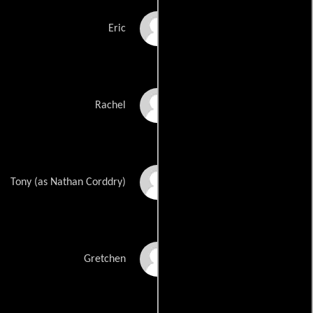
Josh Pence
Eric
Spencer Grammer
Rachel
Nate Corddry
Tony (as Nathan Corddry)
Bonnie Swencionis
Gretchen