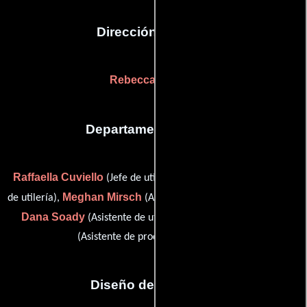
Dirección artística
Rebecca Conran
Departamento de arte
Raffaella Cuviello
Kristina Lee
(Jefe de utilería),
(Asistente
Meghan Mirsch
de utilería),
(Asistente de producción artística),
Dana Soady
Paige Whitebread
(Asistente de utilería) y
(Asistente de producción artística)
Diseño de vestuario