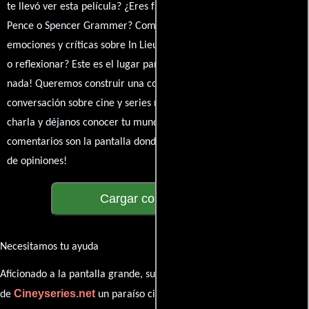
te llevó ver esta película? ¿Eres fan de William Savage, Josh
Pence o Spencer Grammer? Comparte tus pensamientos,
emociones y críticas sobre In Lieu of Flowers. ¿Te hizo reír, llorar
o reflexionar? Este es el lugar para expresarlo. ¡No te guardes
nada! Queremos construir una comunidad apasionada donde la
conversación sobre cine y series nunca se detenga. Únete a la
charla y déjanos conocer tu mundo cinematográfico. ¡Los
comentarios son la pantalla donde se proyecta nuestra diversidad
de opiniones!
Cargar comentarios
Necesitamos tu ayuda
Aficionado a la pantalla grande, su participación es clave para hacer
Cineyseries.net
de
un paraíso cinéfilo completo. Queremos