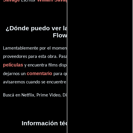
Escritor
(Escritor).
¿Dónde puedo ver la películas In Lieu of
Flowers?
Lamentablemente por el momento no contamos con enlaces a
proveedores para esta obra. Pasa por nuestro catálogo de
películas
y encuentra films disponibles. También puedes
comentario
dejarnos un
para que le demos prioridad y te
avisaremos cuando se encuentre disponible
Buscá en Netflix, Prime Video, Disney+
Información técnica y general