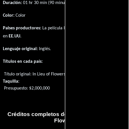
Duración:
01 hr 30 min (90 minutos) .
Color:
Color
Paises productores:
La película In Lieu of Flowers fué producida
en
EE.UU.
Lenguaje original:
Inglés
.
Títulos en cada país:
Título original:
In Lieu of Flowers
Taquilla:
Presupuesto: $2,000,000
Créditos completos de la película In Lieu of
Flowers