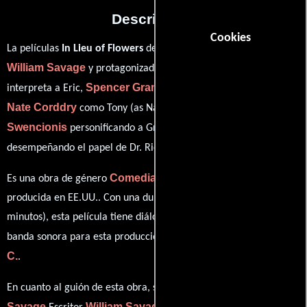
Descripción
Cookies
La películas
In Lieu of Flowers
del año 2013, está dirigida por
William Savage
Josh Pence
y protagonizada por
quien
Spencer Grammer
interpreta a Eric,
en el papel de Rachel,
Nate Corddry
Bonnie
como Tony (as Nathan Corddry),
Swencionis
Tom Bloom
personificando a Gretchen y
ver créditos completos
desempeñando el papel de Dr. Rice (
).
Comedia
Romance
Drama
Es una obra de género
,
y
producida en EE.UU.. Con una duración de 01 hr 30 min (90
minutos), esta película tiene diálogos originales en
Inglés
. La
Don
banda sonora para esta producción ha sido compuesta por
C.
.
William
En cuanto al guión de esta obra, se encuentra a cargo de
Savage
William Savage