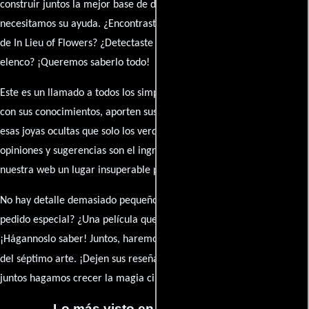
construir juntos la mejor base de datos cinematográfica, pero
necesitamos su ayuda. ¿Encontraste algún dato faltante en la ficha
de In Lieu of Flowers? ¿Detectaste algún error en la sinopsis o el
elenco? ¡Queremos saberlo todo!
Este es un llamado a todos los simpatizantes del cine: contribuyan
con sus conocimientos, aporten sus descubrimientos y compartan
esas joyas ocultas que solo los verdaderos fanáticos conocen. Sus
opiniones y sugerencias son el ingrediente secreto que hará de
nuestra web un lugar insuperable para los amantes del celuloide.
No hay detalle demasiado pequeño ni opinión insignificante. ¿Algún
pedido especial? ¿Una película que sueñas con ver reseñada?
¡Hágannoslo saber! Juntos, haremos de esta comunidad el epicentro
caja de comentarios
del séptimo arte. ¡Dejen sus reseña en la
y
juntos hagamos crecer la magia cinematográfica!
Lo más visto en Cineyseries.net