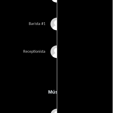
Paige Whitebread
Barista #1
Lia Yang
Receptionista
Música