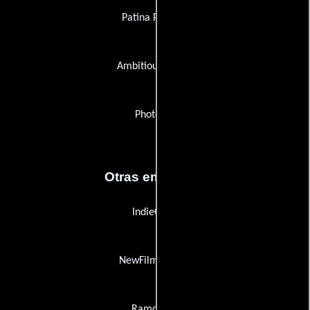
Patina Pictures
Ambitious Media
PhotonSF
Otras empresas
IndieClear
NewFilmmakers
Ramo Law