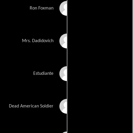
Philip Ettinger
Ron Foxman
Susan Varon
Mrs. Dadidovich
Andrew S. Thompson
Estudiante
Samuel Dunning
Dead American Soldier