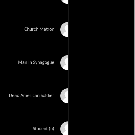
Ruth Flaherty
Church Matron
Neal Arluck
Man In Synagogue
Sam Rohloff
Dead American Soldier
Lynnsey Lewis
Student (u)