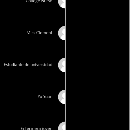
Rebecca Watson
College Nurse
Isabel Keating
Miss Clement
David Eggers
Estudiante de universidad
Jason Jiang
Yu Yuan
Bo Stansell
Enfermera joven