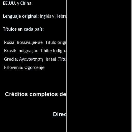
EE.UU.
y
China
Lenguaje original:
Inglés
y
Hebreo
.
Títulos en cada país:
Rusia:
Возмущение
Título original:
Indignation
Brasil:
Indignação
Chile:
Indignación
Alemania:
Empörung
Grecia:
Αγανάκτηση
Israel (Título hebreo):
Hitpak'khout
Eslovenia:
Ogorčenje
Créditos completos de la película Indignation
Dirección