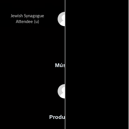
Jewish Synagogue
Roger Brenner
Attendee (u)
Música
Jay Wadley
Producción