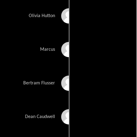
Sarah Gadon
Olivia Hutton
Logan Lerman
Marcus
Ben Rosenfield
Bertram Flusser
Tracy Letts
Dean Caudwell