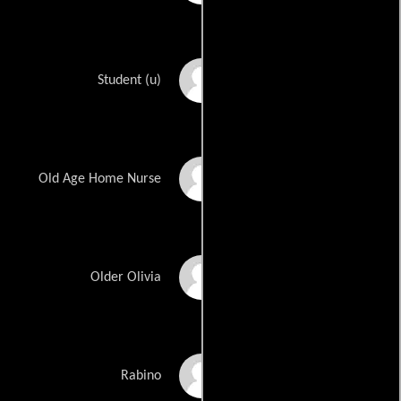
Benji Sills
Student (u)
Tijuana Ricks
Old Age Home Nurse
Sue Dahlman
Older Olivia
Avy Eschenasy
Rabino