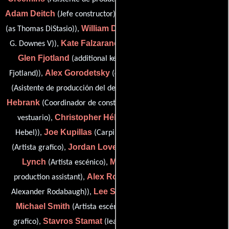
Adam Deitch
Tommy DiStasio
(Jefe constructor),
(set dresser
William Downes
(as Thomas DiStasio)),
(set dresser (as William
Kate Falzarano
G. Downes V)),
(Asistente de jefe de utilería),
Glen Fjotland
(additional key construction grip (as Glenn
Alex Gorodetsky
Ruby Hannan
Fjotland)),
(charge scenic),
Richard
(Asistente de producción del departamento de arte),
Hebrank
Ayania Huggins
(Coordinador de construcción),
(De
Christopher Hébel
vestuario),
(scenic foreman (as Chris
Joe Kupillas
Meredith Lippincott
Hebel)),
(Carpintero),
Jordan Lovelace
Brian
(Artista grafico),
(Artista escénico),
Lynch
Michael Riolo
(Artista escénico),
(construction
Alex Rodabaugh
production assistant),
(on-set dresser (as
Lee Shevett
Alexander Rodabaugh)),
(key construction grip),
Michael Smith
Avery Sorrels
(Artista escénico),
(Artista
Stavros Stamat
Maria Sylvania
grafico),
(lead shopman),