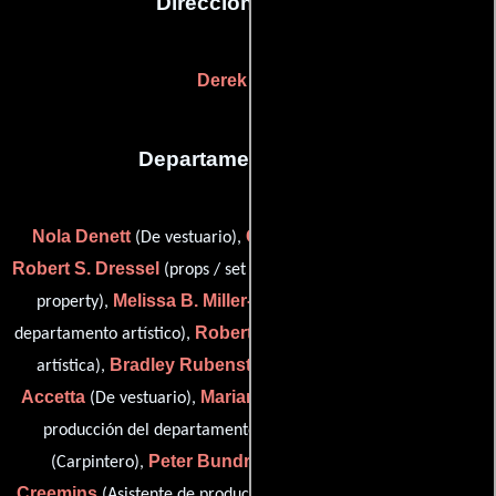
Dirección artística
Derek Wang
Departamento de arte
Nola Denett
Colleen Dodge
(De vestuario),
(set dec pa),
Robert S. Dressel
April Lasky
(props / set dresser),
(assistant
Melissa B. Miller-Costanzo
property),
(Coordinador del
Robert Page
departamento artístico),
(Asistente de producción
Bradley Rubenstein
Jaclyn
artística),
(camera scenic),
Accetta
Marianne Barthelemy
(De vestuario),
(Asistente de
Pat Benvenuto
producción del departamento de arte),
Peter Bundrick
Devin
(Carpintero),
(key carpenter),
Creemins
(Asistente de producción del departamento de arte),