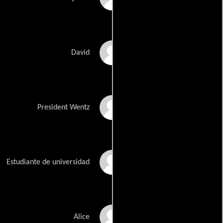
Eli Gelb
David
Tom Bair
President Wentz
Kc Coy
Estudiante de universidad
Eliza Foss
Alice