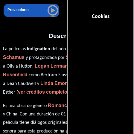
Proveedores
Cookies
Descripción
James
La películas
Indignation
del año 2016, está dirigida por
Schamus
Sarah Gadon
y protagonizada por
quien interpreta
Logan Lerman
Ben
a Olivia Hutton,
en el papel de Marcus,
Rosenfield
Tracy Letts
como Bertram Flusser,
personificando
Linda Emond
a Dean Caudwell y
desempeñando el papel de
ver créditos completos
Esther (
).
Romance
Drama
Es una obra de género
y
producida en EE.UU.
y China. Con una duración de 01 hr 50 min (110 minutos), esta
película tiene diálogos originales en
Inglés
y
Hebreo
. La banda
Jay
sonora para esta producción ha sido compuesta por