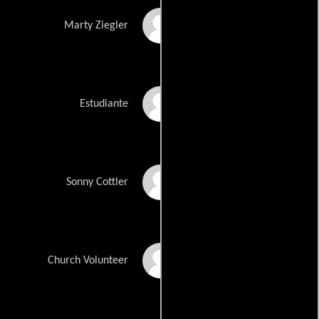
Noah Robbins
Marty Ziegler
Melanie Blake Roth
Estudiante
Pico Alexander
Sonny Cottler
Doris McCarthy
Church Volunteer