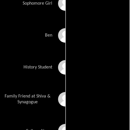
Betsy Hogg
Sophomore Girl
Bryan Burton
Ben
Bryan Fitzgerald
History Student
Family Friend at Shiva &
Will MacAdam
Synagogue