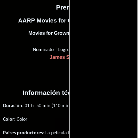
Premios
AARP Movies for Grownups Awards
Movies for Grownups Award (2017)
Nominado | Logros de avance
James Schamus
Información técnica y general
Duración:
01 hr 50 min (110 minutos) .
Color:
Color
Paises productores:
La película Indignation fué producida en