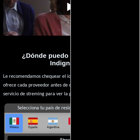
Indignation
Video de la película Indignation
2016-11-03
¿Dónde puedo ver la películas
Indignation?
Le recomendamos chequear el idioma, doblaje o subtítulos que
ofrece cada proveedor antes de comprar, alquilar o contratar un
servicio de streming para ver la películas.
Selecciona tu país de residencia
México
España
Argentina
Perú
Colombia
Chile
Ecuador
Streaming