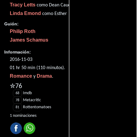
Tracy Letts
como Dean Caudwell
Linda Emond
como Esther
Guión:
Philip Roth
James Schamus
Información:
2016-11-03
01 hr 50 min (110 minutos).
Romance
Drama
y
.
✮76
Imdb
68
Metacritic
78
Rottentomatoes
81
1 nominaciones