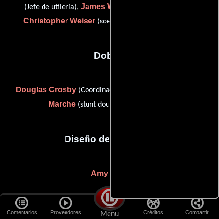
James Wassmann
(Jefe de utilería),
(Carpintero) y
Christopher Weiser
(scenic artist (as Chris Weiser))
Dobles
Douglas Crosby
Thomas La
(Coordinador de dobles) y
Marche
(stunt double: Logan Lerman)
Diseño de vestuario
Amy Roth
Efectos visuales
Comentarios
Proveedores
Créditos
Compartir
Menu