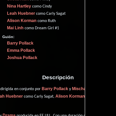
Imdb
52
Nina Hartley
como Cindy
Leah Huebner
como Carly Sagat
Alison Korman
como Ruth
Mai Linh
como Dream Girl #1
Proveedores
Guión:
Barry Pollack
Emma Pollack
Joshua Pollack
Descripción
Barry Pollack
Mischa Pollack
 dirigida en conjunto por
y
y prota
ah Huebner
Alison Korman
como Carly Sagat,
personificando a 
Drama
y
producida en EE.UU.. Con una duración de 01 hr 33 min (93 