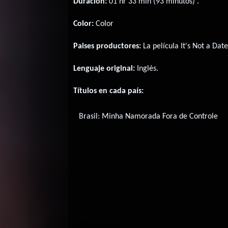
Duración:
01 hr 33 min (93 minutos) .
Color:
Color
Paises productores:
La película It's Not a Da
Lenguaje original:
Inglés
.
Títulos en cada país:
Brasil:
Minha Namorada Fora de Controle