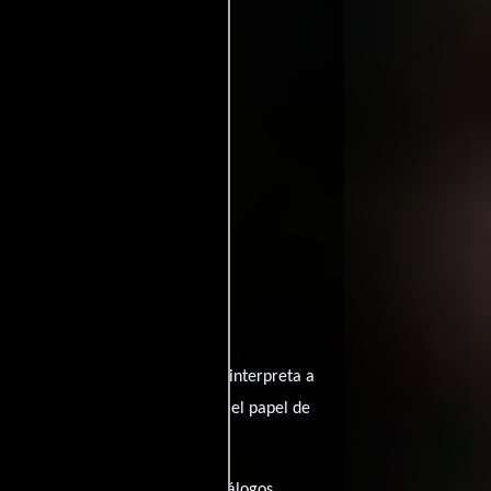
Sheila Hart
gonizada por
quien interpreta a
Mai Linh
Ruth y
desempeñando el papel de
minutos), esta película tiene diálogos