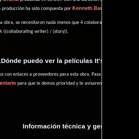
Kenneth Bauer
ta producción ha sido compuesta por
.
Barry Po
esta obra, se necesitaron nada menos que 4 colaboraciones.
k
((collaborating writer) / (story)).
Dónde puedo ver la películas It's Not a Dat
con enlaces a proveedores para esta obra. Pasa por nuestro catál
entario
para que le demos prioridad y te avisaremos cuando se encu
Información técnica y general