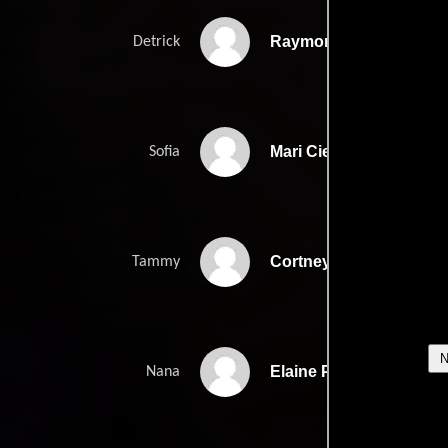
Raymond Morris
Detrick
Mari Cielo Pajares
Sofia
Cortney Palm
Tammy
Elaine Partnow
Nana