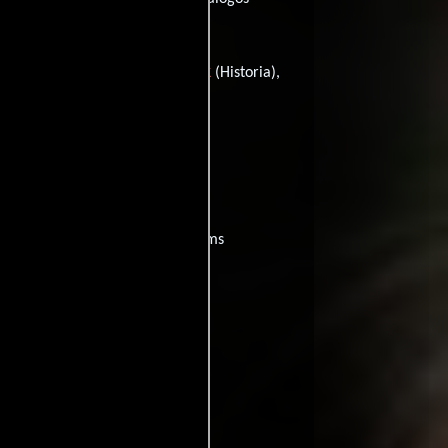
llack
Emma Pollack
(Escritor),
(Historia),
e?
películas
ogo de
y encuentra films
entre disponible