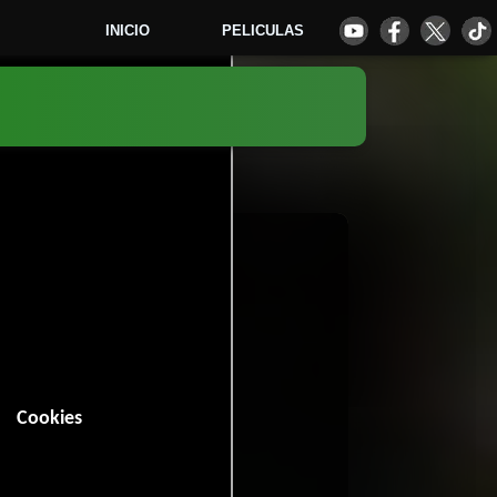
INICIO
PELICULAS
6
Cookies
n (93 minutos).
Romance
Drama
,
y
.