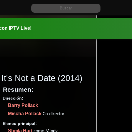
 con IPTV Live!
It's Not a Date
(2014)
Resumen:
Dirección:
Información:
Barry Pollack
2014-08-1
Mischa Pollack
01 hr 33 mi
Co-director
Comedia
Elenco principal:
✮52
Sheila Hart
como Mindy