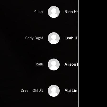
Nina Hartley
Cindy
Leah Huebner
Carly Sagat
Alison Korman
Ruth
Mai Linh
Dream Girl #1