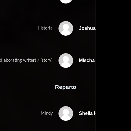
Joshua Pollacks
Historia
Mischa Pollacks
ollaborating writer) / (story)
Reparto
Sheila Hart
Mindy