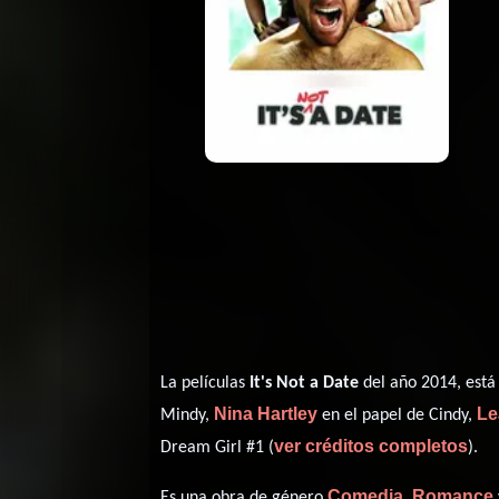
La películas
It's Not a Date
del año 2014, está
Nina Hartley
Le
Mindy,
en el papel de Cindy,
ver créditos completos
Dream Girl #1 (
).
Comedia
Romance
Es una obra de género
,