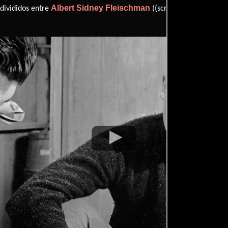
Albert Sidney Fleischman
Willi
 divididos entre
((screen play)) y