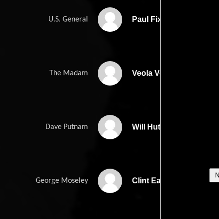
Paul Fix
U.S. General
Veola Vonn
The Madam
Will Hutchins
Dave Putnam
Clint Eastwood
George Moseley