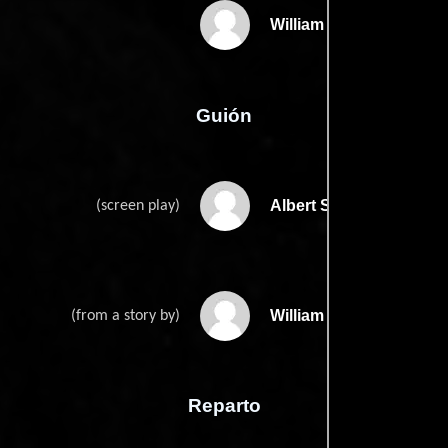
William A. Wellman
Guión
Albert Sidney Fleisch
(screen play)
William A. Wellmans
(from a story by)
Reparto