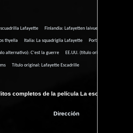
scuadrilla Lafayette
Finlandia:
Lafayetten laivue
Francia:
C'est 
os thyella
Italia:
La squadriglia Lafayette
Portugal:
Contigo nos 
ulo alternativo):
C'est la guerre
EE.UU. (título original):
William Wel
rms
Título original:
Lafayette Escadrille
itos completos de la película La escuadrilla Lafa
Dirección