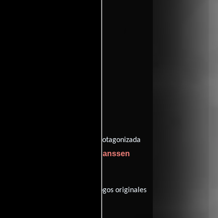
William A. Wellman
ida por
y protagonizada
io
David Janssen
como Sargento Drill,
utos), esta película tiene diálogos originales