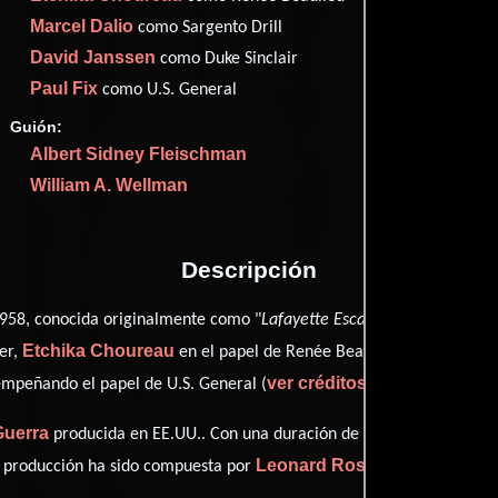
Marcel Dalio
como Sargento Drill
David Janssen
como Duke Sinclair
Proveedores
Paul Fix
como U.S. General
Guión:
Albert Sidney Fleischman
William A. Wellman
Descripción
958, conocida originalmente como "
Lafayette Escadrille
", está dirig
Etchika Choureau
Marcel Dal
er,
en el papel de Renée Beaulieu,
ver créditos completos
mpeñando el papel de U.S. General (
).
Guerra
producida en EE.UU.. Con una duración de 01 hr 33 min (93 min
Leonard Rosenman
a producción ha sido compuesta por
.