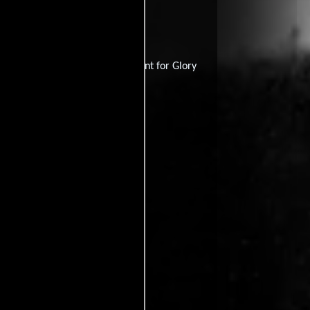
la guerre
Reino Unido:
Hell Bent for Glory
Meus Braços
lman's Lafayette Escadrille
yette