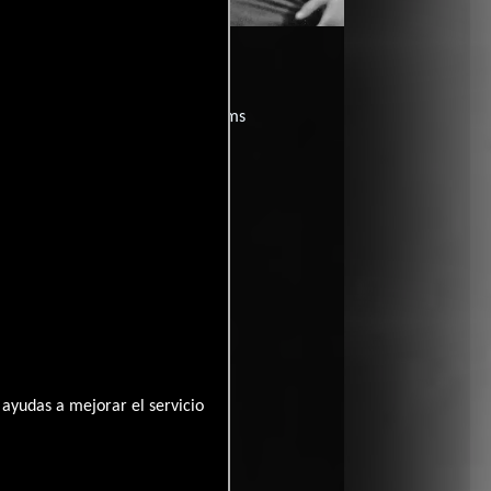
yette?
películas
ogo de
y encuentra films
entre disponible
ayudas a mejorar el servicio