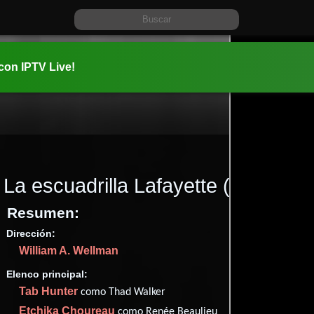
 con IPTV Live!
La escuadrilla Lafayette
(1958)
Resumen:
Dirección:
Información:
William A. Wellman
1958-09-0
01 hr 33 mi
Elenco principal:
Romance
Tab Hunter
como Thad Walker
Etchika Choureau
como Renée Beaulieu