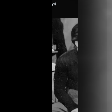
am A. Wellman
((from a story by)).