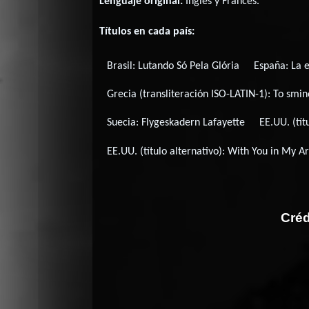
Lenguaje original:
Inglés
y
Francés
.
Títulos en cada país:
Brasil:
Lutando Só Pela Glória
España:
La e
Grecia (transliteración ISO-LATIN-1):
To smin
Suecia:
Flygeskadern Lafayette
EE.UU. (tít
EE.UU. (título alternativo):
With You in My A
Créd