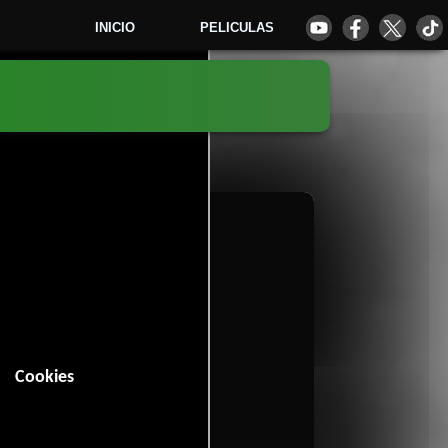
INICIO
PELICULAS
5
Cookies
n (93 minutos).
Drama
Guerra
,
y
.