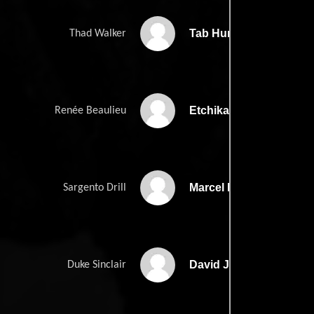
Tab Hunter
Thad Walker
Etchika Choureau
Renée Beaulieu
Marcel Dalio
Sargento Drill
David Janssen
Duke Sinclair