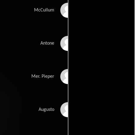
Michael Ashby
McCullum
James Grant Benton
Antone
Glenn Cannon
Mer. Pieper
Lito Capiña
Augusto