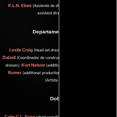
K.L.N. Ebeo
Cellin Gluck
(Asistente de dirección) y
(first
assistant director: Japan)
Departamento de arte
Leslie Craig
Shell
(head set dresser / property master),
Dalzell
Lani Eblen
(Coordinador de construcción),
(assistant set
Kurt Nelson
Rick
dresser),
(additional production designer),
Romer
Adam Yurman
(additional production designer) y
(Artista grafico)
Dobles
Colin C.L. Fong