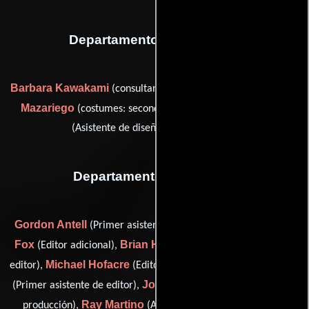
Departamento de vestuario
Barbara Kawakami
Maritza
(consultant: historical costumes),
Mazariego
Michael Pacciorini
(costumes: second unit) y
(Asistente de diseñador de vestuario)
Departamento de editorial
Gordon Antell
Lois Freeman-
(Primer asistente de editor),
Fox
Brian Hamblet
(Editor adicional),
(Segundo asistente de
Michael Hofacre
Robert Komatsu
editor),
(Editor asociado),
Jodi Macaulay
(Primer asistente de editor),
(Pasante de post-
Ray Martino
Jennette
producción),
(Ajustador de color),