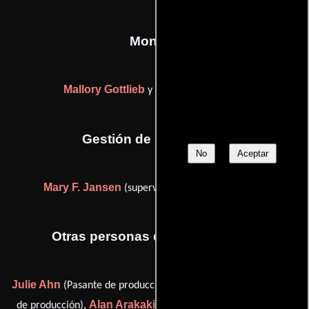
Montaje
Mallory Gottlieb
Lynzee Klingman
y
Gestión de producción
No
Aceptar
Mary F. Jansen
(supervisor de post-producción)
Otras personas que participaron
Julie Ahn
Puanani Akaka
(Pasante de producción),
(Pasante
Alan Arakaki
Francis Badzey
de producción),
(Contador),