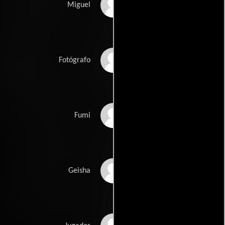
Melvin Miranda
Miguel
Keiji Morita
Fotógrafo
Hatsuko Otsuka
Fumi
Dawn Saito
Geisha