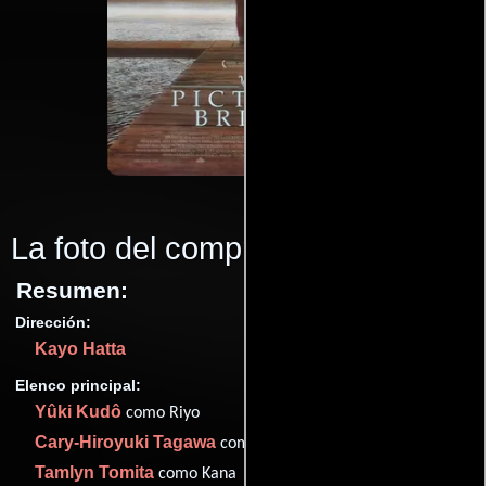
La foto del compromiso
(1995)
Resumen:
Dirección:
Kayo Hatta
Elenco principal:
Yûki Kudô
como Riyo
Cary-Hiroyuki Tagawa
como Kanzaki
Tamlyn Tomita
como Kana