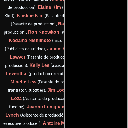
Elaine Kim
de produccion),
(historical advisor (as Dr. Elaine
Kristine Kim
Deenie Kimura
Kim)),
(Pasante de producción),
Raydeen Kimura
(Pasante de producción),
(Pasante de
Ron Knowlton
Michiko
producción),
(Pasante de producción),
Kodama-Nishimoto
Karen Kodner
(historical advisor),
James Kohara
Dee
(Publicista de unidad),
(advisor: funding),
Lawyer
Helen Lee
(Pasante de producción),
(Pasante de
Kelly Lee
Trea
producción),
(assistant to executive producer),
Leventhal
(production executive: Miramax (as Trea Hoving)),
Minette Lew
Bernhard Lhert
(Pasante de producción),
Jim Lodl
Gabriele
(translator: subtitles),
(fieldwork advisor),
Loza
Beverly Lum
(Asistente de producción),
(advisor:
Jeanne Lusignan
Theresa C.
funding),
(script advisor),
Lynch
Allison Lynde
(Asistente de producción),
(assistant to
Antoine Malsani
executive producer),
(Pasante de producción),