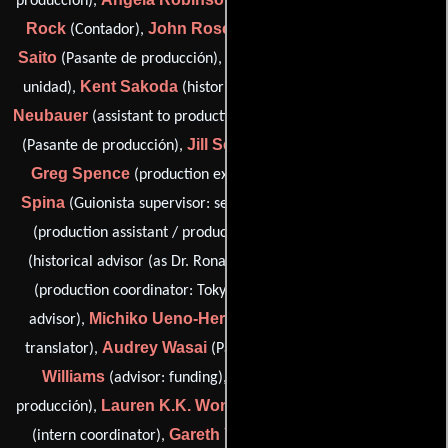
producción),
(Guionista supervisor),
Rock
John Roscoe
James Haruo
(Contador),
(Médico),
Saito
Yuki Sakamura
(Pasante de producción),
(Publicista de
Kent Sakoda
Keiko Sakuma-
unidad),
(historical advisor),
Neubauer
Eric Seabury
(assistant to production coordinator),
Jill Senior
(Pasante de producción),
(Pasante de producción),
Greg Spence
Michelle
(production executive: Miramax),
Spina
Jeff Springer
(Guionista supervisor: segunda unidad),
Ronald Takaki
(production assistant / production intern),
Kennedy Taylor
(historical advisor (as Dr. Ronald Takaki)),
Anne Trumbone
(production coordinator: Tokyo),
(script
Michiko Ueno-Herr
advisor),
(assistant to director / script
Audrey Wasai
Marco
translator),
(Pasante de producción),
Williams
Enna Wilson
(advisor: funding),
(Pasante de
Lauren K.K. Wong
Lea-Ann Yakabe
producción),
(legales),
Gareth Yee
(intern coordinator),
(Pasante de producción),