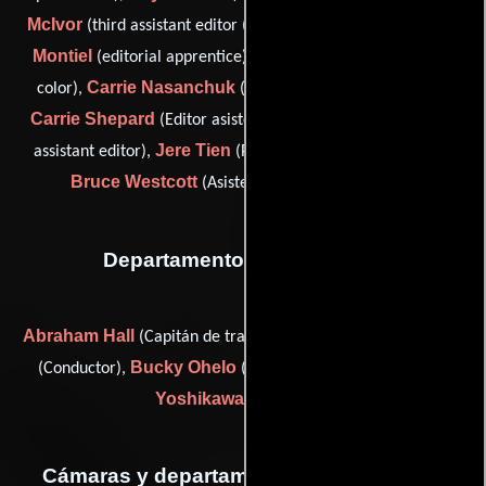
McIvor
Sandra
(third assistant editor (as Jannette McIvor)),
Montiel
Ray Morfino
(editorial apprentice),
(Ajustador de
Carrie Nasanchuk
color),
(Segundo asistente de editor),
Carrie Shepard
Craig Sherman
(Editor asistente),
(third
Jere Tien
assistant editor),
(Pasante de post-producción) y
Bruce Westcott
(Asistente de post-producción)
Departamento de transporte
Abraham Hall
William Keamohuli
(Capitán de transporte),
Bucky Ohelo
Clinton 'Tiny'
(Conductor),
(Conductor) y
Yoshikawa
(Conductor)
Cámaras y departamento de electricidad