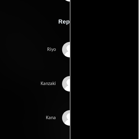
Reparto
Yûki Kudô
Riyo
Cary-Hiroyuki Tagawa
Kanzaki
Tamlyn Tomita
Kana