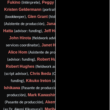
Fukino
Peggy Gee
(Intérprete),
(Pasante de producción),
Kristen Geldermann
Grace Gonser
(portrait photography),
Glen Grant
Devon Guard
(bookkeeper),
(historical advisor),
Jana Hatta
Mary
(Asistente de producción),
(script translator),
Hatta
Jeff Hedges
(advisor: funding),
(Pasante de producción),
John Hirota
Janice Holland
(fieldwork advisor),
(craft
Janet Holman
services coordinator),
(Guionista supervisor),
Alice Hom
Takeshi Hoshino
(Asistente de producción),
Robert Huber
(advisor: funding),
(Pasante de producción),
Robert Hughes
David Henry Hwang
(fieldwork advisor),
Chris Ikeda
Asia Ireton
(script advisor),
(Contador),
(advisor:
Kikuko Ireton
Shannon
funding),
(advisor: funding),
Ishikawa
Jason Kanda
(Pasante de producción),
(Pasante de
Mark Kawashima
Nicole Kelly
producción),
(Intérprete),
Akemi Kikumura
(Pasante de producción),
(historical advisor
Marilyn Carrera Killeri
(as Dr. Akemi Kikumura)),
(Coordinador