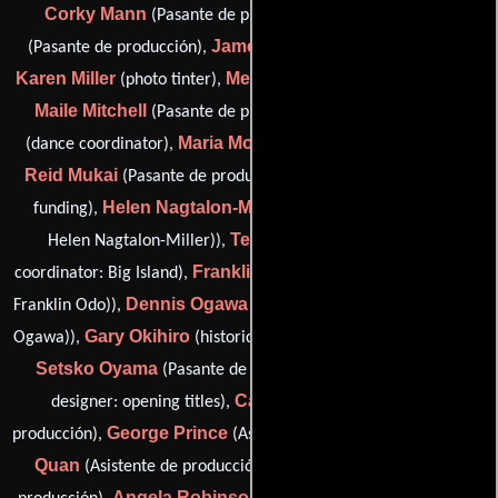
Corky Mann
Natasha Meier
(Pasante de producción),
James Middleton
(Pasante de producción),
(script advisor),
Karen Miller
Melvin Miranda
(photo tinter),
(animal handler),
Maile Mitchell
Edith Miyazono
(Pasante de producción),
Maria Montes
(dance coordinator),
(Pasante de producción),
Reid Mukai
Jan Nagano
(Pasante de producción),
(advisor:
Helen Nagtalon-Miller
funding),
(historical advisor (as Dr.
Teresa Neuman
Helen Nagtalon-Miller)),
(production
Franklin Odo
coordinator: Big Island),
(historical advisor (as Dr.
Dennis Ogawa
Franklin Odo)),
(historical advisor (as Dr. Dennis
Gary Okihiro
Ogawa)),
(historical advisor (as Dr. Gary Okihiro)),
Setsko Oyama
Dan Perri
(Pasante de producción),
(title
Carrie Portnoy
designer: opening titles),
(Pasante de
George Prince
Kimberly
producción),
(Asistente de dirección),
Quan
Lance Rae
(Asistente de producción),
(Asistente de
Angela Robinson
David