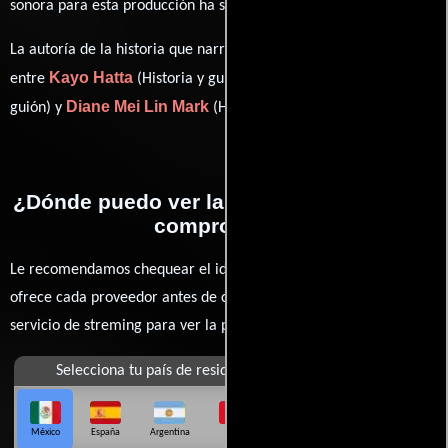
Mark Adler
sonora para esta producción ha sido compuesta por
.
La autoría de la historia que narra esta obra está compartida
Kayo Hatta
Mari Hatta
entre
(Historia y guión),
(Historia y
Diane Mei Lin Mark
guión) y
(Historia).
¿Dónde puedo ver la películas La foto del
compromiso?
Le recomendamos chequear el idioma, doblaje o subtítulos que
ofrece cada proveedor antes de comprar, alquilar o contratar un
servicio de streming para ver la películas.
Selecciona tu país de residencia
México
España
Argentina
Perú
Colombia
Chile
Ecuador