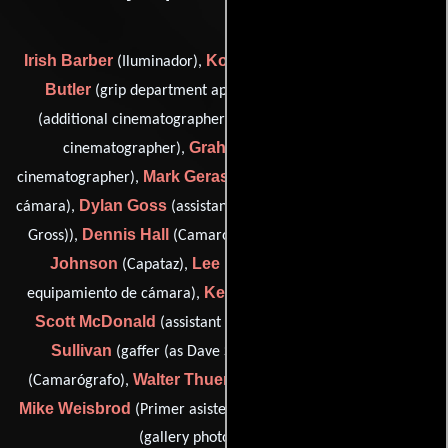
Irish Barber
Kolo Barber
Paul
(Iluminador),
(Iluminador),
Butler
Chris Chomyn
(grip department apprentice),
Bob Condon
(additional cinematographer),
(additional
Graham Driscoll
cinematographer),
(additional
Mark Gerasimenko
cinematographer),
(Segundo asistente de
Dylan Goss
cámara),
(assistant camera: second unit (as Dylan
Dennis Hall
Bob
Gross)),
(Camarógrafo: segunda unidad),
Johnson
Lee Kaneakua
(Capataz),
(Encargado de
Kevin Kersting
equipamiento de cámara),
(Camarógrafo),
Scott McDonald
David
(assistant camera: second unit),
Sullivan
Monica Sweet
(gaffer (as Dave Sullivan)),
Walter Thuener
(Camarógrafo),
(Operador de generador),
Mike Weisbrod
Shane Sato
(Primer asistente de cámara) y
(gallery photographer (u))