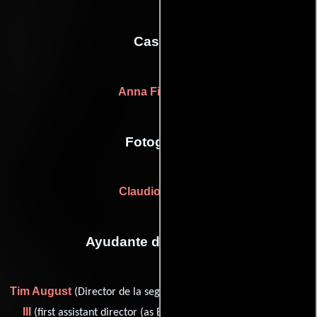
Casting
Anna Fishburn
Fotografia
Claudio Rocha
Ayudante de dirección
Tim August
Emmett Dennis
(Director de la segunda unidad),
III
Nicole
(first assistant director (as Emmett J. Dennis III)),