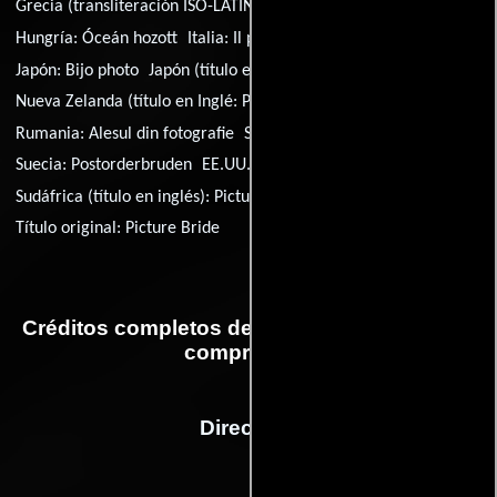
Grecia (transliteración ISO-LATIN-1):
Synoikesio
Hungría:
Óceán hozott
Italia:
Il prezzo della vita
Japón:
Bijo photo
Japón (título en inglés):
Picture Bride
Nueva Zelanda (título en Inglé:
Picture Bride
Rumania:
Alesul din fotografie
Suecia:
Brud per fotografi
Suecia:
Postorderbruden
EE.UU.:
Picture Bride
Sudáfrica (título en inglés):
Picture Bride
Título original:
Picture Bride
Créditos completos de la película La foto del
compromiso
Dirección