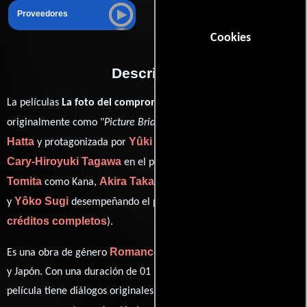
Proveedores
Cookies
Descripción
La películas
La foto del compromiso
del año 1995, conocida
Kayo
originalmente como "
Picture Bride
", está dirigida por
Hatta
Yûki Kudô
y protagonizada por
quien interpreta a Riyo,
Cary-Hiroyuki Tagawa
Tamlyn
en el papel de Kanzaki,
Tomita
Akira Takayama
como Kana,
personificando a Matsuji
Yôko Sugi
ver
y
desempeñando el papel de Aunt Sode (
créditos completos
).
Romance
Drama
Es una obra de género
y
producida en EE.UU.
y Japón. Con una duración de 01 hr 34 min (94 minutos), esta
película tiene diálogos originales en
Inglés
y
Japonés
. La banda