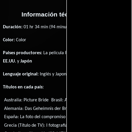
Información técnica y general
Duración:
01 hr 34 min (94 minutos) .
Color:
Color
Paises productores:
La película Picture Bride fué producida en
EE.UU.
y
Japón
Lenguaje original:
Inglés
y
Japonés
.
Títulos en cada país:
Australia:
Picture Bride
Brasil:
A Mulher Prometida
Alemania:
Das Geheimnis der Braut
España:
La foto del compromiso
Grecia (Título de TV):
I fotografia tis nyfis