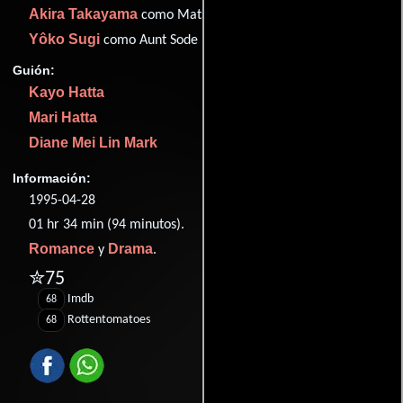
Akira Takayama
como Matsuji
Yôko Sugi
como Aunt Sode
Guión:
Kayo Hatta
Mari Hatta
Diane Mei Lin Mark
Información:
1995-04-28
01 hr 34 min (94 minutos).
Romance
Drama
y
.
✮75
Imdb
68
Rottentomatoes
68