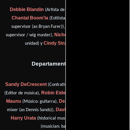
Debbie Blandin
(Artista de maquillaje: segunda unidad),
Chantal Boom'la
Bryan D. Furer
(Estilista),
(makeup
Newton Koshi
supervisor (as Bryan Furer)),
(hair styles
Nicholas Serino
supervisor / wig master),
(Estilista: segunda
Cindy Stratton
unidad) y
(Maquilladora)
Departamento de musica
Sandy DeCrescent
Joanie Diener
(Contratista de música),
Robin Eidelman
Peter
(Editor de música),
(Editor de música),
Maunu
Dennis S. Sands
(Músico: guitarra),
(music scoring
David Slusser
mixer (as Dennis Sands)),
(Editor de música),
Harry Urata
James Walker
(historical music advisor) y
(musician: bamboo flutes)