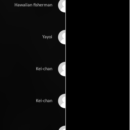
Moe Keale
Hawaiian fisherman
Kati Kuroda
Yayoi
Jessica Louie
Kei-chan
Natasha Mamiya
Kei-chan