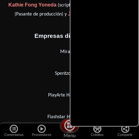
Kathie Fong Yoneda
Kamo Yoshinoba
(script advisor),
Jessica Yu
(Pasante de producción) y
(script advisor)
Empresas distribuidoras
Miramax
Spentzos Films
PlayArte Home Vídeo
Flashstar Home Vídeo
Comentarios
Proveedores
Créditos
Compartir
Menu
Screen Media Ventures