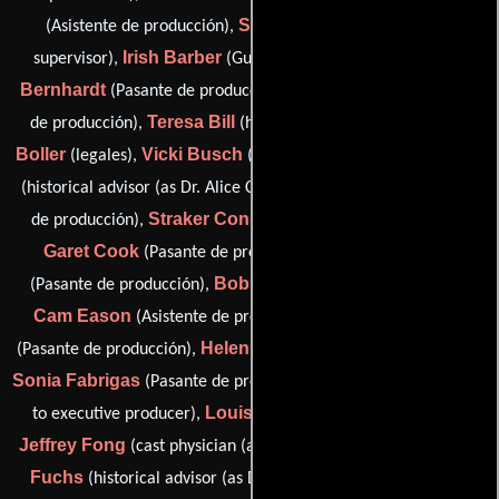
Summer Banner
(Asistente de producción),
(Guionista
Irish Barber
Meredith
supervisor),
(Guionista supervisor),
Bernhardt
Rosi Bieheller
(Pasante de producción),
(Pasante
Teresa Bill
Charles A.
de producción),
(historical advisor),
Boller
Vicki Busch
Alice Chai
(legales),
(talent coordinator),
Noreen Chun
(historical advisor (as Dr. Alice Chai)),
(Pasante
Straker Coniglio
de producción),
(Pasante de producción),
Garet Cook
Janice Corsino
(Pasante de producción),
Bob Cushnie
(Pasante de producción),
(fieldwork advisor),
Cam Eason
Elizabeth Eason
(Asistente de producción),
Helen Milsted Eisenman
(Pasante de producción),
(subtitler),
Sonia Fabrigas
Eddie Fan
(Pasante de producción),
(assistant
Louis Ferreira
to executive producer),
(fieldwork advisor),
Jeffrey Fong
Lawrence
(cast physician (as Dr. Jeffrey Fong)),
Fuchs
Teresa
(historical advisor (as Dr. Laswrence Fuchs)),