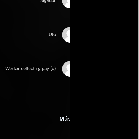
Riki Sugimoto
Jugador
Traci Toguchi
Uto
Jason Scott Lee
Worker collecting pay (u)
Música