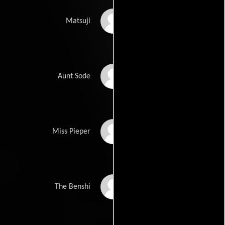
Akira Takayama
Matsuji
Yôko Sugi
Aunt Sode
Christianne Mays
Miss Pieper
Toshirô Mifune
The Benshi