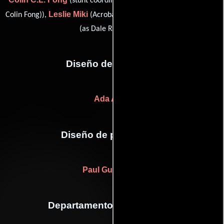
(stunt coordinator (as Colin Fong) / stunts (as
Leslie Miki
Dale Radomski
Colin Fong)),
(Acrobacias) y
(stunts
(as Dale Radamski))
Diseño de vestuario
Ada Akaji
Diseño de producción
Paul Guncheon
Departamento de maquillaje