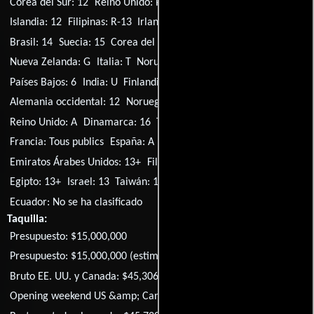
Corea del Sur: 12
Reino Unido: PG
EE.UU.: PG
Australia: PG
Islandia: 12
Filipinas: R-13
Irlanda: 12
Reino Unido: 12
Brasil: 14
Suecia: 15
Corea del Sur: 15
Australia: G
Nueva Zelanda: G
Italia: T
Noruega: 12
Noruega: 15
Países Bajos: 6
India: U
Finlandia: K-16
Polonia: 16
Alemania occidental: 12
Noruega: 16
EE.UU.: Approved
Reino Unido: A
Dinamarca: 16
Turquía: 13A
Francia: Tous publics
España: A
Indonesia: 13+
Indonesia: 21+
Emiratos Árabes Unidos: 13+
Filipinas: SPG
Tailandia: u 15+
Egipto: 13+
Israel: 13
Taiwán: 13+
Ecuador: No se ha clasificado
Taquilla:
Presupuesto: $15,000,000
Presupuesto: $15,000,000 (estimated)
Bruto EE. UU. y Canada: $45,306,425
Opening weekend US &amp; Canada: $20,846