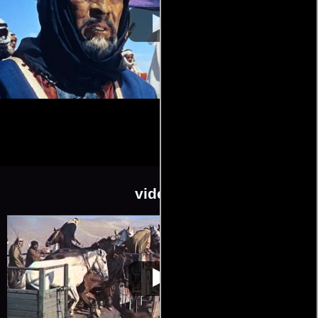
videos
Lawrence de
Video de la película Lawrence de
1962-12-
Arabia
Arabia
10