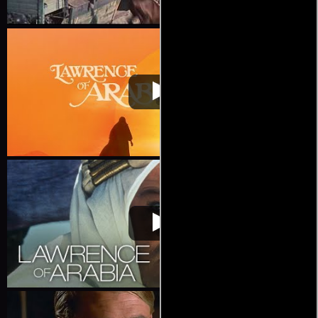
Lawrence de
Video de la película Lawrence de
1962-12-
Arabia
Arabia
10
Lawrence de
Video de la película Lawrence de
1962-12-
Arabia
Arabia
10