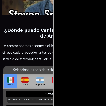
¿Dónde puedo ver la películas Lawrence
de Arabia?
Le recomendamos chequear el idioma, doblaje o subtítulos que
ofrece cada proveedor antes de comprar, alquilar o contratar un
servicio de streming para ver la películas.
Selecciona tu país de residencia
México
España
Argentina
Perú
Colombia
Chile
Ecuador
Streaming
Sin proveedores para servicios de suscripción en México