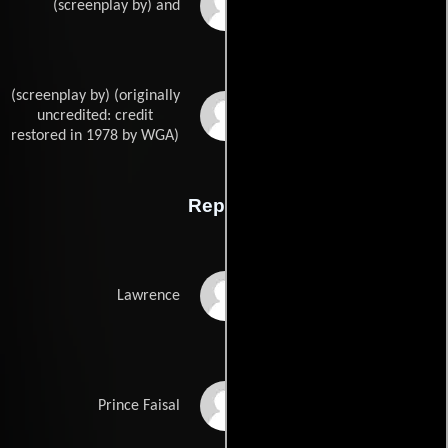
Robert Bolts
(screenplay by) and
(screenplay by) (originally
Michael Wilsons
uncredited: credit
restored in 1978 by WGA)
Reparto
Peter O'Toole
Lawrence
Alec Guinness
Prince Faisal