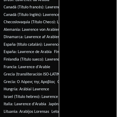
Canadá (Título francés):
Lawrence d'Arabie
Canadá (Título Inglés):
Lawrence of Arabia
Checoslovaquia (Título Checo):
Lawrence z Arábie
Alemania:
Lawrence von Arabien
Dinamarca:
Lawrence af Arabien
España (título catalán):
Lawrence d'Aràbia
España:
Lawrence de Arabia
Finlandia:
Arabian Lawrence
Finlandia (Título sueco):
Lawrence av Arabien
Francia:
Lawrence d'Arabie
Grecia (transliteración ISO-LATIN-1):
O Lawrence tis Aravias
Grecia:
Ο Λόρενς της Αραβίας
Croacia:
Lawrence od Arabije
Hungría:
Arábiai Lawrence
Israel (Título hebreo):
Lawrence Ish Arav
Italia:
Lawrence d'Arabia
Japón:
Arabia no Rorensu
Lituania:
Arabijos Lorensas
Letonia:
Arabijas Lorenss