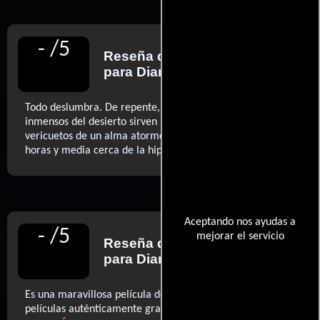
-
/
5
Reseña de
Luis Martínez
para Diario El País
Todo deslumbra. De repente, los espacios luminosos e
inmensos del desierto sirven para describir los siniestros
vericuetos de un alma atormentada. (...) más de tres
..ver más
horas y media cerca de la hipnosis.
Aceptando nos ayudas a
-
/
5
mejorar el servicio
Reseña de
Carlos Boyero
para Diario El País
Es una maravillosa película de aventuras, una de las
películas auténticamente grandes en la historia del cine.