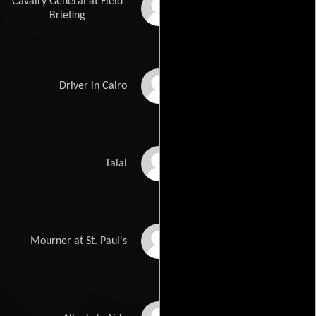
Cavalry General at Field
Basil Dignam
Briefing
Peter Dukelow
Driver in Cairo
Mohamed El Habachi
Talal
Norman Fisher
Mourner at St. Paul's