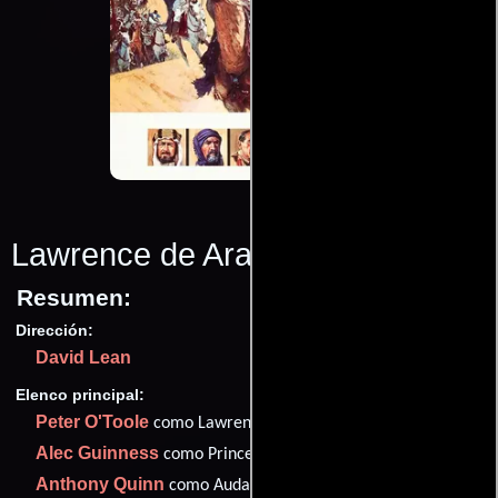
Lawrence de Arabia
(1962)
Resumen:
Dirección:
David Lean
Elenco principal:
Peter O'Toole
como Lawrence
Alec Guinness
como Prince Faisal
Anthony Quinn
como Auda Abu Tayi