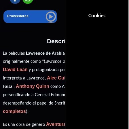
Cookies
Proveedores
Descripción
La películas
Lawrence de Arabia
del año 1962, conocida
originalmente como "
Lawrence of Arabia
", está dirigida por
David Lean
Peter O'Toole
y protagonizada por
quien
Alec Guinness
interpreta a Lawrence,
en el papel de Prince
Anthony Quinn
Jack Hawkins
Faisal,
como Auda Abu Tayi,
Omar Sharif
personificando a General Edmund Allenby y
ver créditos
desempeñando el papel de Sherif Ali (
completos
).
Aventura
Drama
Biográfico
Es una obra de género
,
y