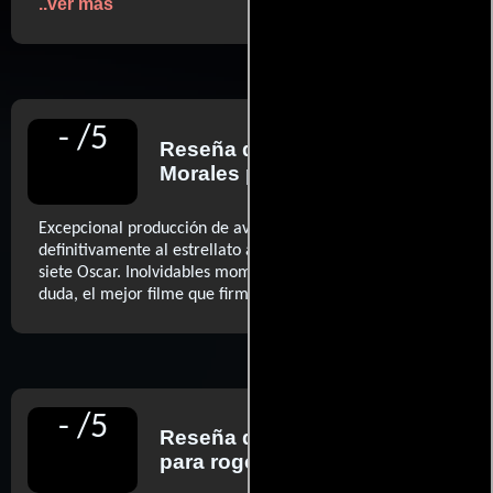
..ver más
-
/
5
Reseña de
Fernando
Morales
para Diario El País
Excepcional producción de aventuras, que encumbró
definitivamente al estrellato a Peter O’Toole y consiguió
siete Oscar. Inolvidables momentos de acción para, sin
..ver más
duda, el mejor filme que firmó David Lean.
-
/
5
Reseña de
Roger Ebert
para rogerebert.com