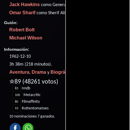
Jack Hawkins
como General Edmund Allenby
Omar Sharif
como Sherif Ali
Guión:
Robert Bolt
Michael Wilson
Información:
1962-12-10
3h 38m (218 minutos).
Aventura
Drama
Biográfico
,
y
.
✮89
(48261 votos)
Imdb
83
Metacritic
100
Filmaffinity
80
Rottentomatoes
93
10 nominaciones 7 ganados.