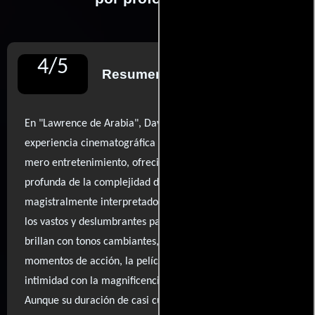
4
/
5
Resumen de reseñas
En "Lawrence de Arabia", David Lean teje una
experiencia cinematográfica única que trasciende el
mero entretenimiento, ofreciendo una exploración
profunda de la complejidad del héroe T.E. Lawrence,
magistralmente interpretado por Peter O'Toole. Desde
los vastos y deslumbrantes paisajes del desierto, que
brillan con tonos cambiantes, hasta los intensos
momentos de acción, la película logra fusionar la
intimidad con la magnificencia de manera poética.
Aunque su duración de casi cuatro horas puede parecer