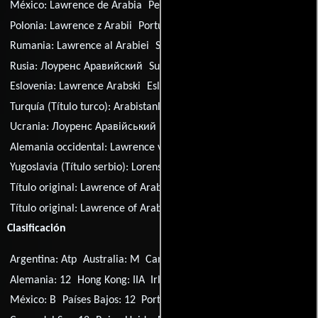
México:
Lawrence de Arabia
Perú:
Lawrence de Arabia
Polonia:
Lawrence z Arabii
Portugal:
Lawrence da Arábia
Rumania:
Lawrence al Arabiei
Serbia:
Lorens od Arabije
Rusia:
Лоуренс Аравийский
Suecia:
Lawrence av Arabien
Eslovenia:
Lawrence Arabski
Eslovaquia:
Lawrence z Arábie
Turquía (Título turco):
Arabistanli Lawrence
Ucrania:
Лоуренс Аравiйський
Uruguay:
Lawrence de Arabia
Alemania occidental:
Lawrence von Arabien
Yugoslavia (Título serbio):
Lorens od Arabije
Título original:
Lawrence of Arabia
Título original:
Lawrence of Arabia
Clasificación
Argentina: Atp
Australia: M
Canadá: PG
Canadá: G
Alemania: 12
Hong Kong: IIA
Irlanda: PG
Japón: G
Malasia: U
México: B
Países Bajos: 12
Portugal: M/12
Singapur: PG