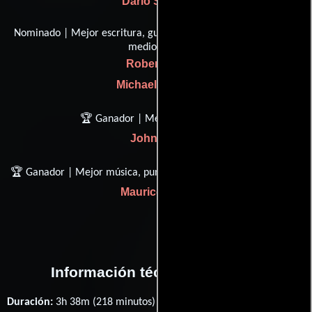
Dario Simoni
Nominado | Mejor escritura, guión basado en material de otro
medio
Robert Bolt
Michael Wilson
🏆 Ganador | Mejor sonido
John Cox
🏆 Ganador | Mejor música, puntaje - sustancialmente original
Maurice Jarre
Información técnica y general
Duración:
3h 38m (218 minutos) .