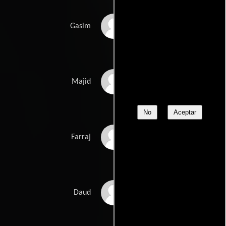
I.S. Johar
Gasim
Gamil Ratib
Majid
No
Aceptar
Michel Ray
Farraj
John Dimech
Daud