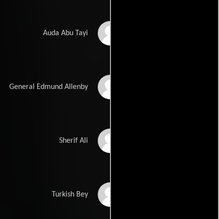
Anthony Quinn
Auda Abu Tayi
Jack Hawkins
General Edmund Allenby
Omar Sharif
Sherif Ali
José Ferrer
Turkish Bey