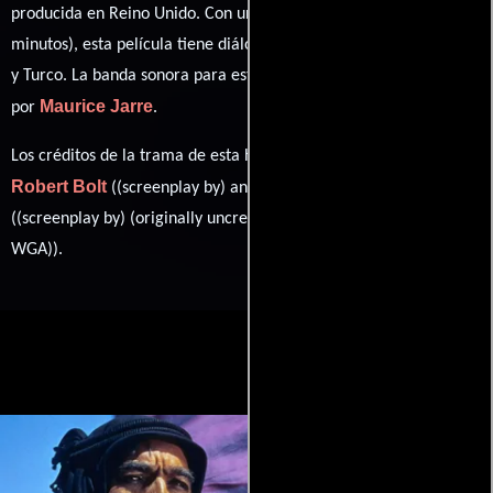
producida en Reino Unido. Con una duración de 3h 38m (218
minutos), esta película tiene diálogos originales en
Inglés
,
Árabe
y
Turco
. La banda sonora para esta producción ha sido compuesta
Maurice Jarre
por
.
Los créditos de la trama de esta historia están divididos entre
Robert Bolt
Michael Wilson
((screenplay by) and) y
((screenplay by) (originally uncredited: credit restored in 1978 by
WGA)).