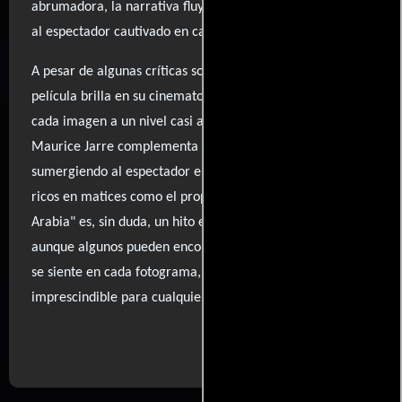
abrumadora, la narrativa fluye sin esfuerzo, manteniendo
al espectador cautivado en cada escena.
A pesar de algunas críticas sobre su ritmo y estructura, la
película brilla en su cinematografía y dirección, elevando
cada imagen a un nivel casi artístico. La banda sonora de
Maurice Jarre complementa perfectamente la atmósfera,
sumergiendo al espectador en una época y un lugar tan
ricos en matices como el propio Lawrence. "Lawrence de
Arabia" es, sin duda, un hito en la historia del cine, y
aunque algunos pueden encontrarla densa, su grandeza
se siente en cada fotograma, convirtiéndola en una obra
imprescindible para cualquier amante del cine.
..ver fuentes