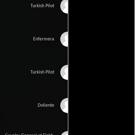
Tim Clutterbuck
Turkish Pilot
Barbara Cole
Enfermera
John Crewdson
Turkish Pilot
Victor Croxford
Doliente