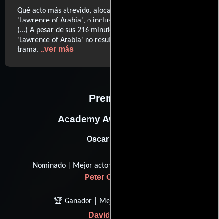
Qué acto más atrevido, alocado y genial fue hacer
'Lawrence of Arabia', o incluso pensar que se podía hacer
(...) A pesar de sus 216 minutos, más el entreacto,
'Lawrence of Arabia' no resulta densa con detalles de la
..ver más
trama.
Premios
Academy Awards, USA
Oscar (1963)
Nominado | Mejor actor en un papel líder
Peter O'Toole
🏆 Ganador | Mejor director
David Lean