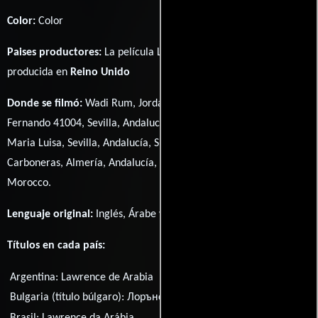
Color:
Color
Paises productores:
La película Lawrence of Arabia fué
producida en
Reino Unido
Donde se filmó:
Wadi Rum, Jordan, Alfonso XIII Hotel - 2 San
Fernando 41004, Sevilla, Andalucía, Spain, El Casino, Avenida de
Maria Luisa, Sevilla, Andalucía, Spain, Playa del Algarrobico,
Carboneras, Almería, Andalucía, Spain y Aït Benhaddou,
Morocco.
Lenguaje original:
Inglés
,
Árabe
y
Turco
.
Títulos en cada país:
Argentina:
Lawrence de Arabia
Bulgaria (título búlgaro):
Лорънс Арабски
Brasil:
Lawrence da Arábia