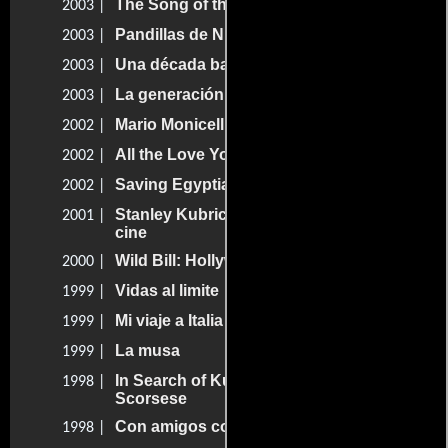
The Song of the Little Road
2003 |
Pandillas de Nueva York
2003 |
Una década bajo la influencia
2003 |
La generación que cambió Hollywood
2003 |
Mario Monicelli, l'artigiano di Viareggio
2002 |
All the Love You Cannes!
2002 |
Saving Egyptian Film Classics
2002 |
Stanley Kubrick: Una vida a través del
2001 |
cine
Wild Bill: Hollywood Maverick
2000 |
Vidas al limite
1999 |
Mi viaje a Italia
1999 |
La musa
1999 |
In Search of Kundun with Martin
1998 |
Scorsese
Con amigos como éstos...
1998 |