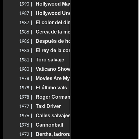
Hollywood Mavericks
1990 |
Hollywood Uncensored
1987 |
El color del dinero
1987 |
Cerca de la medianoche
1986 |
Después de hora
1986 |
El rey de la comedia
1983 |
Toro salvaje
1981 |
Vaticano Show
1980 |
Movies Are My Life
1978 |
El último vals
1978 |
Roger Corman: Hollywood's Wild Angel
1978 |
Taxi Driver
1977 |
Calles salvajes
1976 |
Cannonball
1976 |
Bertha, ladrona y amante
1972 |