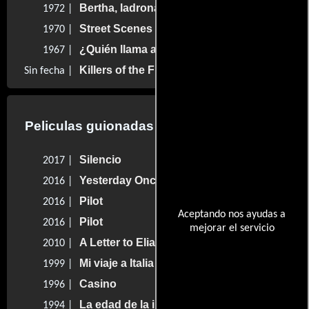
Bertha, ladrona y amante
1972 |
Street Scenes
1970 |
¿Quién llama a mi puerta?
1967 |
Killers of the Flower Moon
Sin fecha |
Peliculas guionadas por Martin Scorsese
Silencio
2017 |
Yesterday Once More
2016 |
Pilot
2016 |
Aceptando nos ayudas a
Pilot
2016 |
mejorar el servicio
A Letter to Elia
2010 |
Mi viaje a Italia
1999 |
Casino
1996 |
La edad de la inocencia
1994 |