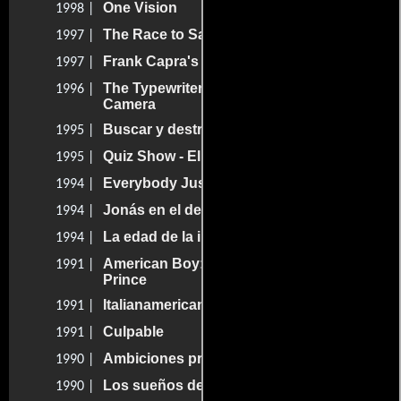
One Vision
1998 |
The Race to Save 100 Years
1997 |
Frank Capra's American Dream
1997 |
The Typewriter, the Rifle & the Movie
1996 |
Camera
Buscar y destruir
1995 |
Quiz Show - El dilema
1995 |
Everybody Just Stay Calm
1994 |
Jonás en el desierto
1994 |
La edad de la inocencia
1994 |
American Boy: A Profile of: Steven
1991 |
Prince
Italianamerican
1991 |
Culpable
1991 |
Ambiciones prohibidas
1990 |
Los sueños de Akira Kurosawa
1990 |