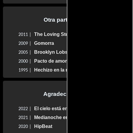
Otra participaron
The Loving Story
2011 |
Gomorra
2009 |
Brooklyn Lobster
2005 |
Pacto de amor
2000 |
Hechizo en la ruta maya
1995 |
Agradecimientos
El cielo está en cualquier lugar
2022 |
Medianoche en el Switchgrass
2021 |
HipBeat
2020 |