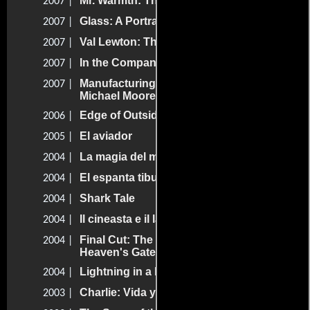
Mr. Warmth: The Don Rickles Project
2007 |
Glass: A Portrait of Philip in Twelve Parts
2007 |
Val Lewton: The Man in the Shadows
2007 |
In the Company of Actors
2007 |
Manufacturing Dissent: Uncovering
2007 |
Michael Moore
Edge of Outside
2006 |
El aviador
2005 |
La magia del montaje
2004 |
El espanta tiburones
2004 |
Shark Tale
2004 |
Il cineasta e il labirinto
2004 |
Final Cut: The Making and Unmaking of
2004 |
Heaven's Gate
Lightning in a Bottle
2004 |
Charlie: Vida y obra de Charles Chaplin
2003 |