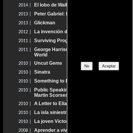
El lobo de Wall Street
2014 |
Peter Gabriel: Live in Athens 1987
2013 |
Glickman
2013 |
La invención de Hugo Cabret
2012 |
Surviving Progress
2011 |
George Harrison: Living in the Material
2011 |
World
Uncut Gems
2010 |
No
Aceptar
Sinatra
2010 |
Something to Believe In
2010 |
Public Speaking. Fran Lebowitz por
2010 |
Martin Scorsese
A Letter to Elia
2010 |
La isla siniestra
2010 |
La joven Victoria
2010 |
Aprender a vivir
2008 |