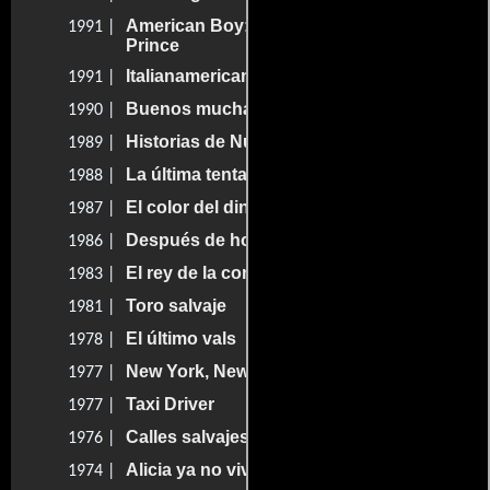
American Boy: A Profile of: Steven
1991 |
Prince
Italianamerican
1991 |
Buenos muchachos
1990 |
Historias de Nueva York
1989 |
La última tentación de Cristo
1988 |
El color del dinero
1987 |
Después de hora
1986 |
El rey de la comedia
1983 |
Toro salvaje
1981 |
El último vals
1978 |
New York, New York
1977 |
Taxi Driver
1977 |
Calles salvajes
1976 |
Alicia ya no vive aquí
1974 |