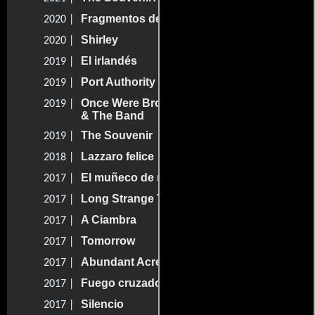
Fragmentos de una mujer
2020 |
Shirley
2020 |
El irlandés
2019 |
Port Authority
2019 |
Once Were Brothers: Robbie Robertson
2019 |
& The Band
The Souvenir
2019 |
Lazzaro felice
2018 |
El muñeco de nieve
2017 |
Long Strange Trip
2017 |
A Ciambra
2017 |
Tomorrow
2017 |
Abundant Acreage Available
2017 |
Fuego cruzado
2017 |
Silencio
2017 |