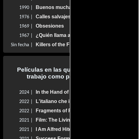
Buenos muchachos
1990 |
Calles salvajes
1976 |
Obsesiones
1969 |
¿Quién llama a mi puerta?
1967 |
Killers of the Flower Moon
Sin fecha |
Películas en las que Martin Scorsese
trabajo como parte del reparto
In the Hand of Dante
2024 |
L'italiano che inventò l'America
2022 |
Fragments of Paradise
2022 |
Film: The Living Record of Our Memory
2021 |
I Am Alfred Hitchcock
2021 |
Success Formula
2021 |