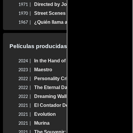
Directed by John Ford
1971 |
Street Scenes
1970 |
¿Quién llama a mi puerta?
1967 |
Películas producidas por Martin Scorsese
In the Hand of Dante
2024 |
Maestro
2023 |
Personality Crisis: One Night Only
2022 |
The Eternal Daughter
2022 |
Dreaming Walls
2022 |
El Contador De Cartas
2021 |
Evolution
2021 |
Murina
2021 |
The Souvenir: Part II
2021 |