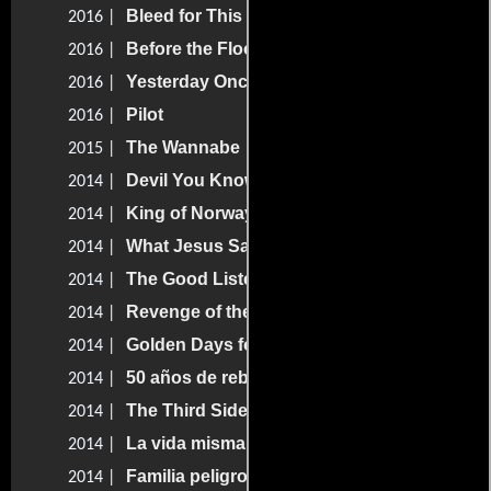
Bleed for This
2016 |
Before the Flood
2016 |
Yesterday Once More
2016 |
Pilot
2016 |
The Wannabe
2015 |
Devil You Know
2014 |
King of Norway
2014 |
What Jesus Said
2014 |
The Good Listener
2014 |
Revenge of the Green Dragons
2014 |
Golden Days for Boys and Girls
2014 |
50 años de rebeldía
2014 |
The Third Side of the River
2014 |
La vida misma
2014 |
Familia peligrosa
2014 |