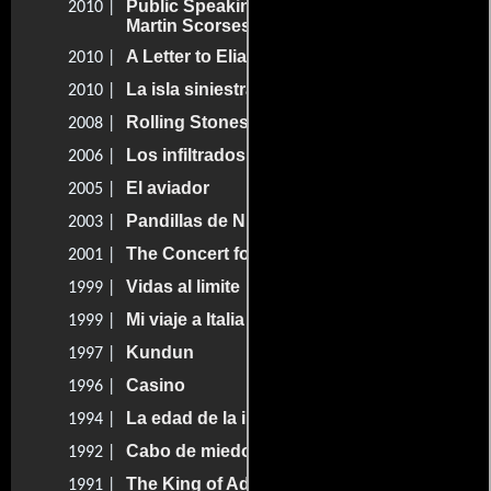
Public Speaking. Fran Lebowitz por
2010 |
Martin Scorsese
A Letter to Elia
2010 |
La isla siniestra
2010 |
Rolling Stones: Shine a Light
2008 |
Los infiltrados
2006 |
El aviador
2005 |
Pandillas de Nueva York
2003 |
The Concert for New York City
2001 |
Vidas al limite
1999 |
Mi viaje a Italia
1999 |
Kundun
1997 |
Casino
1996 |
La edad de la inocencia
1994 |
Cabo de miedo
1992 |
The King of Ads
1991 |