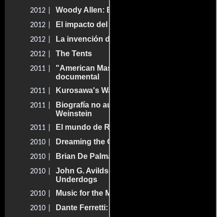
Woody Allen: El documental
2012 |
El impacto del cine digital
2012 |
La invención de Hugo Cabret
2012 |
The Tents
2012 |
"American Masters" Woody Allen: El
2011 |
documental
Kurosawa's Way
2011 |
Biografía no autorizada de Harvey
2011 |
Weinstein
El mundo de Roger Corman
2011 |
Dreaming the Quiet Man
2010 |
Brian De Palma, l'incorruptible
2010 |
John G. Avildsen: King of the
2010 |
Underdogs
Music for the Movies: Bernard Herrmann
2010 |
Dante Ferretti: Scenografo italiano
2010 |