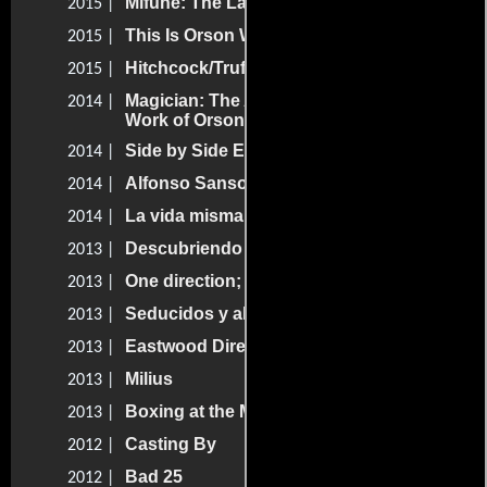
Mifune: The Last Samurai
2015 |
This Is Orson Welles
2015 |
Hitchcock/Truffaut
2015 |
Magician: The Astonishing Life and
2014 |
Work of Orson Welles
Side by Side Extra: Volume Five
2014 |
Alfonso Sansone produttore per caso
2014 |
La vida misma
2014 |
Descubriendo a Bergman
2013 |
One direction; Así somos
2013 |
Seducidos y abandonados
2013 |
Eastwood Directs: The Untold Story
2013 |
Milius
2013 |
Boxing at the Movies: Kings of the Ring
2013 |
Casting By
2012 |
Bad 25
2012 |