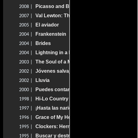
Picasso and Braque Go to the Movies
2008 |
Val Lewton: The Man in the Shadows
2007 |
El aviador
2005 |
Frankenstein
2004 |
Brides
2004 |
Lightning in a Bottle
2004 |
The Soul of a Man
2003 |
Jóvenes salvajes
2002 |
Lluvia
2002 |
Puedes contar conmigo
2000 |
Hi-Lo Country
1998 |
¡Hasta las narices!
1997 |
Grace of My Heart
1996 |
Clockers: Hermanos de sangre
1995 |
Buscar y destruir
1995 |