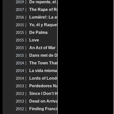
De repente, el paraíso
2019 |
The Rape of Recy Taylor
2017 |
Lumière!: La aventura comienza
2016 |
Yo, él y Raquel
2015 |
De Palma
2015 |
Love
2015 |
An Act of War
2015 |
Dans met de Duivel
2015 |
The Town That Dreaded Sundown
2014 |
La vida misma
2014 |
Lords of London
2014 |
Perdedores Natos
2013 |
Since I Don't Have You
2013 |
Dead on Arrival
2013 |
Finding Francis
2012 |