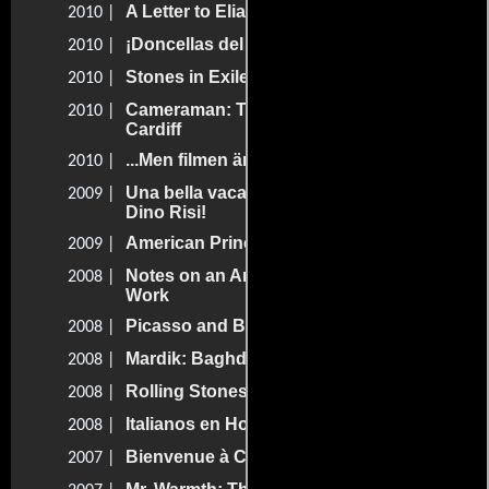
A Letter to Elia
2010 |
¡Doncellas del machete desatadas!
2010 |
Stones in Exile
2010 |
Cameraman: The Life and Work of Jack
2010 |
Cardiff
...Men filmen är min älskarinna
2010 |
Una bella vacanza: Buon compleanno
2009 |
Dino Risi!
American Prince
2009 |
Notes on an American Film Director at
2008 |
Work
Picasso and Braque Go to the Movies
2008 |
Mardik: Baghdad to Hollywood
2008 |
Rolling Stones: Shine a Light
2008 |
Italianos en Hollywood
2008 |
Bienvenue à Cannes
2007 |