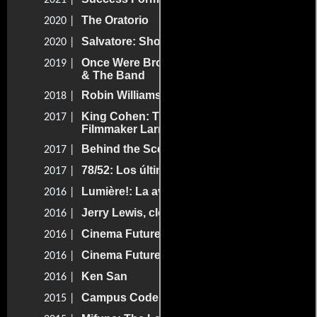
The Oratorio
2020 |
Salvatore: Shoemaker of Dreams
2020 |
Once Were Brothers: Robbie Robertson
2019 |
& The Band
Robin Williams: Come Inside My Mind
2018 |
King Cohen: The Wild World of
2017 |
Filmmaker Larry Cohen
Behind the Scenes
2017 |
78/52: Los últimos secretos de Psicosis
2017 |
Lumière!: La aventura comienza
2016 |
Jerry Lewis, clown rebelle
2016 |
Cinema Futures
2016 |
Cinema Futures
2016 |
Ken San
2016 |
Campus Code
2015 |