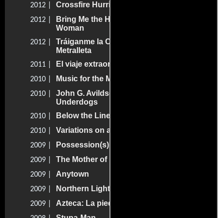
Crossfire Hurricane
2012 |
Bring Me the Head of the Machine Gun
2012 |
Woman
Tráiganme la Cabeza de la Mujer
2012 |
Metralleta
El viaje extraordinario
2011 |
Music for the Movies: Bernard Herrmann
2010 |
John G. Avildsen: King of the
2010 |
Underdogs
Below the Line
2010 |
Variations on a High School Romance
2010 |
Possession(s)
2009 |
The Mother of Invention
2009 |
Anytown
2009 |
Northern Lights
2009 |
Azteca: La piedra del sol
2009 |
Stupa-Man