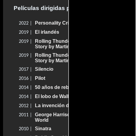
Películas dirigidas por Martin Scorsese
Personality Crisis: One Night Only
2022 |
El irlandés
2019 |
Rolling Thunder Revue: A Bob Dylan
2019 |
Story by Martin Scorsese
Rolling Thunder Revue: A Bob Dylan
2019 |
Story by Martin Scorsese
Silencio
2017 |
Pilot
2016 |
50 años de rebeldía
2014 |
El lobo de Wall Street
2014 |
La invención de Hugo Cabret
2012 |
George Harrison: Living in the Material
2011 |
World
Sinatra
2010 |