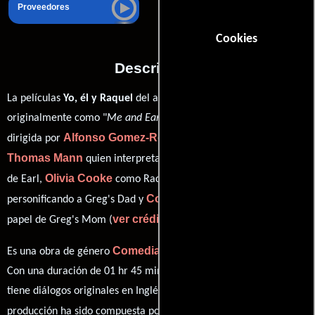
Proveedores
Cookies
Descripción
La películas
Yo, él y Raquel
del año 2015, conocida
originalmente como "
Me and Earl and the Dying Girl
", está
Alfonso Gomez-Rejon
dirigida por
y protagonizada por
Thomas Mann
RJ Cyler
quien interpreta a Greg,
en el papel
Olivia Cooke
Nick Offerman
de Earl,
como Rachel,
Connie Britton
personificando a Greg's Dad y
desempeñando el
ver créditos completos
papel de Greg's Mom (
).
Comedia
Drama
Es una obra de género
y
producida en EE.UU..
Con una duración de 01 hr 45 min (105 minutos), esta película
tiene diálogos originales en
Inglés
. La banda sonora para esta
Brian Eno
Nico Muhly
producción ha sido compuesta por
y
.