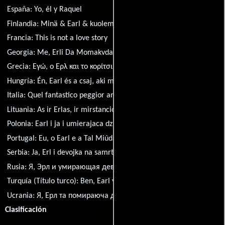
España:
Yo, él y Raquel
Finlandia:
Minä & Earl & kuolemansairas tyttö
Francia:
This is not a love story
Georgia:
Me, Erli Da Momakvdavi Gogo
Grecia:
Εγώ, ο Ερλ και το κορίτσι που πεθαίνει
Hungría:
Én, Earl és a csaj, aki meg fog halni
Italia:
Quel fantastico peggior anno della mia vita
Lituania:
As ir Erlas, ir mirstancioji
México:
Yo, él y Raquel
Polonia:
Earl i ja i umierajaca dziewczyna
Portugal:
Eu, o Earl e a Tal Miúda
Serbia:
Ja, Erl i devojka na samrti
Rusia:
Я, Эрл и умирающая девушка
Turquía (Título turco):
Ben, Earl ve Ölen Kiz
Ucrania:
Я, Ерл та помираюча дiвчина
Clasificación