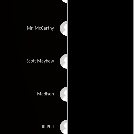
Jon Bernthal
Mr. McCarthy
Matt Bennett
Scott Mayhew
Katherine Hughes
Madison
Masam Holden
Ill Phil