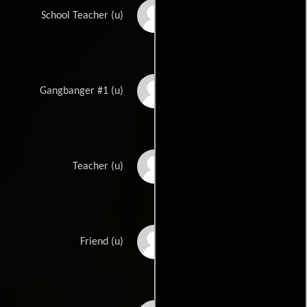
Jackson Nunn
School Teacher (u)
LaTrallo Presley
Gangbanger #1 (u)
Richard Restivo
Teacher (u)
Jake Scheib
Friend (u)