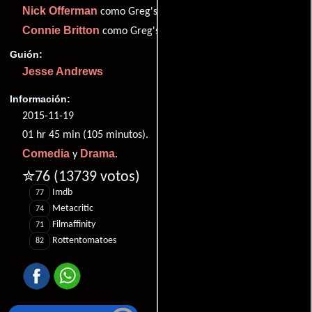
Nick Offerman
como Greg's Dad
Connie Britton
como Greg's Mom
Guión:
Jesse Andrews
Información:
2015-11-19
01 hr 45 min (105 minutos).
Comedia
Drama
y
.
✮76
(13739 votos)
Imdb
77
Metacritic
74
Filmaffinity
71
Rottentomatoes
82