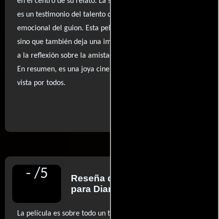
en el centro de su relato. La secuencia final, en particular,
es un testimonio del talento del director y la fuerza
emocional del guion. Esta película no solo es divertida,
sino que también deja una impresión duradera, invitando
a la reflexión sobre la amistad y el crecimiento personal.
En resumen, es una joya cinematográfica que debería ser
vista por todos.
..ver fuentes
-
/
5
Reseña de
Javier Ocaña
para Diario El País
La película es sobre todo un triunfo del tono, de la