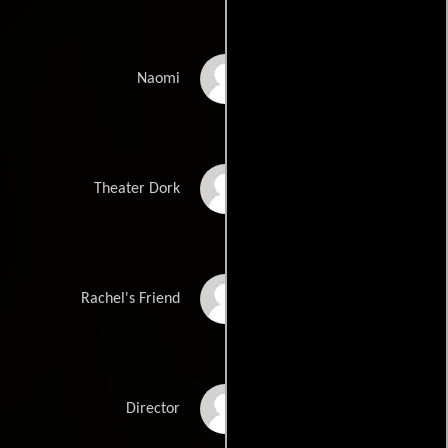
Chelsea Zhang
Naomi
Marco Zappala
Theater Dork
Kaza Marie Ayersman
Rachel's Friend
Etta Cox
Director