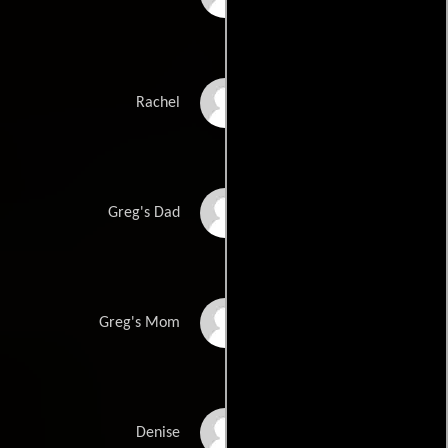
Olivia Cooke
Rachel
Nick Offerman
Greg's Dad
Connie Britton
Greg's Mom
Molly Shannon
Denise