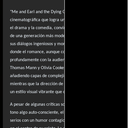
"Me and Earl and the Dying Girl" es una obra
cinematográfica que logra un equilibrio fascinante entre
el drama y la comedia, convirtiéndose en el 'Love Story'
de una generación más moderna. La película destaca por
sus diálogos ingeniosos y momentos conmovedores,
donde el romance, aunque condenado, resuena
profundamente con la audiencia. Las interpretaciones de
Thomas Mann y Olivia Cooke son sobresalientes,
añadiendo capas de complejidad a sus personajes,
mientras que la dirección de Alfonso Gomez-Rejon ofrece
un estilo visual vibrante que complementa la narrativa.
A pesar de algunas críticas sobre el uso de clichés y su
tono algo auto-consciente, el filme logra tocar temas
serios con un humor contagioso, manteniendo la empatía