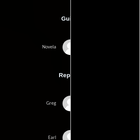
Guión
Jesse Andrewss
Novela
Reparto
Thomas Mann
Greg
RJ Cyler
Earl