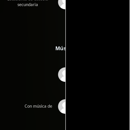
Eric Yeckley
secundaria
Música
Brian Eno
Nico Muhly
Con música de