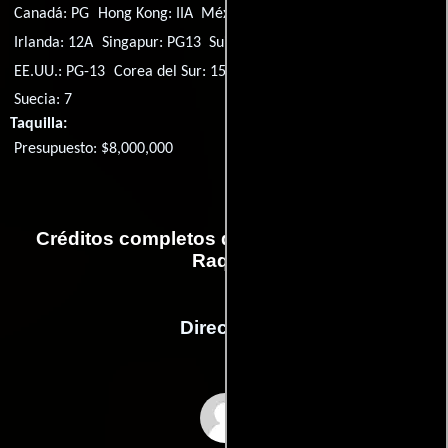
Canadá: PG
Hong Kong: IIA
México: B
Filipinas: PG-13
Irlanda: 12A
Singapur: PG13
Suiza: 12
Reino Unido: 12A
EE.UU.: PG-13
Corea del Sur: 15
Chile: TE
Alemania: 6
Suecia: 7
Taquilla:
Presupuesto: $8,000,000
Créditos completos de la película Yo, él y
Raquel
Dirección
Alfonso Gomez-Rejon