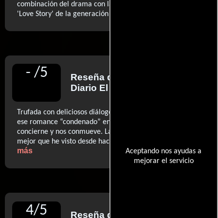
combinación del drama con la comedia. (...) podría ser el
..ver más
'Love Story' de la generación 'hipster'
-
/
5
Reseña de
Juan Sardá
para
Diario El Mundo
Trufada con deliciosos diálogos repletos de ingenio (...)
ese romance “condenado” en todo momento nos
concierne y nos conmueve. La secuencia final es de lo
..ver
mejor que he visto desde hace bastante tiempo
más
Aceptando nos ayudas a
mejorar el servicio
4
/
5
Reseña de
Antonio