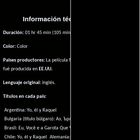
Información técnica y general
Duración:
01 hr 45 min (105 minutos) .
Color:
Color
Paises productores:
La película Me and Earl and the Dying Girl
fué producida en
EE.UU.
Lenguaje original:
Inglés
.
Títulos en cada país:
Argentina:
Yo, él y Raquel
Bulgaria (título búlgaro):
Аз, Ърл и умиращото момиче
Brasil:
Eu, Você e a Garota Que Vai Morrer
Chile:
Yo, él y Raquel
Alemania:
Ich und Earl und das Mädchen