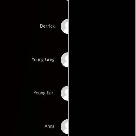
Bobb'e J. Thompson
Derrick
Gavin Dietz
Young Greg
Edward DeBruce III
Young Earl
Natalie Marchelletta
Anna