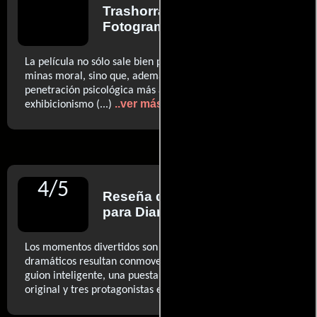
Trashorras
para
Fotogramas
La película no sólo sale bien parada de todo un campo de
minas moral, sino que, además, hace alardes de una
penetración psicológica más atenta a la empatía que al
..ver más
exhibicionismo (...)
4
/
5
Reseña de
Alberto Luchini
para Diario El Mundo
Los momentos divertidos son muy divertidos y los
dramáticos resultan conmovedores, todo por mor de un
guion inteligente, una puesta en escena brillante y
..ver más
original y tres protagonistas encantadores (...)