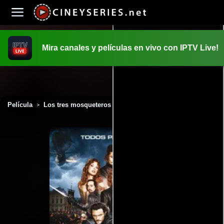
Mira canales y películas en vivo con IPTV Live!
INICIO
PELICULAS
Película
Los tres mosqueteros (2011)
>