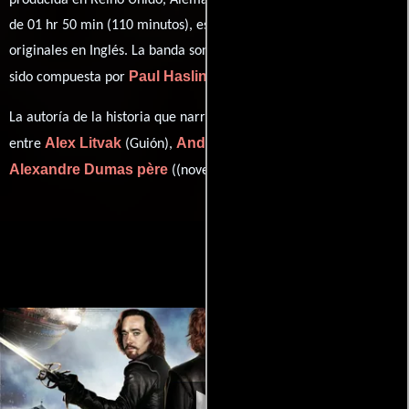
producida en Reino Unido, Alemania y Francia. Con una duración
de 01 hr 50 min (110 minutos), esta película tiene diálogos
originales en
Inglés
. La banda sonora para esta producción ha
Paul Haslinger
sido compuesta por
.
La autoría de la historia que narra esta obra está compartida
Alex Litvak
Andrew Davies
entre
(Guión),
(Guión) y
Alexandre Dumas père
((novel) (as Alexandre Dumas)).