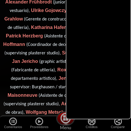
Alexander Frühbrodt
Jens Gaube
(junior set dresser),
(De
Ulrike Gojowczyk
Dierk
vestuario),
(Utileros suplentes),
Grahlow
Marcus Haendgen
(Gerente de construcción),
(Jefe
Katharina Hafermaas
de utilería),
(propmaker: paintress),
Patrick Herzberg
Cathleen
(Asistente de director artístico),
Hoffmann
Brita Hofmann
(Coordinador de decoración de set),
Susanna Jerger
(supervising plasterer studio),
(modelmaker),
Jan Jericho
Stefan Kolbe
(graphic artist/illustrator),
Roxy Konrad
(Fabricante de utilería),
(Coordinador del
Jens Löckmann
departamento artístico),
(construction
Christelle
supervisor: Burghausen / standby art director),
Maisonneuve
Robert Makolies
(Asistente de decorador),
Angel Pedro Martinez
(supervising plasterer studio),
(Maestro
Wolfgang Metschan
Nadin
de obras),
(digital set designer),
Meyer
Marc Murawski
(Coordinador de construcción),
(hod
Comentarios
Proveedores
Créditos
Compartir
Menu
Diana Neidhardt
carpenter),
(assistant art department