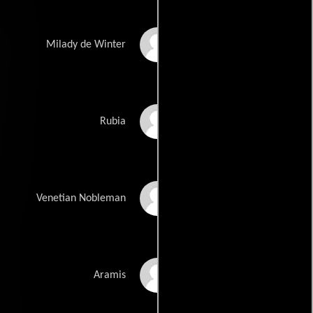
Milla Jovovich
Milady de Winter
Helen George
Rubia
Christian Oliver
Venetian Nobleman
Luke Evans
Aramis