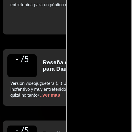
entretenida para un público más joven.
..ver fuentes
-
/
5
Reseña de
Javier Cortijo
para Diario ABC
Versión videojuguetera (...) Un entrañable despropósito
inofensivo y muy entretenido, que es lo que cuenta (o
..ver más
quizá no tanto)
-
/
5