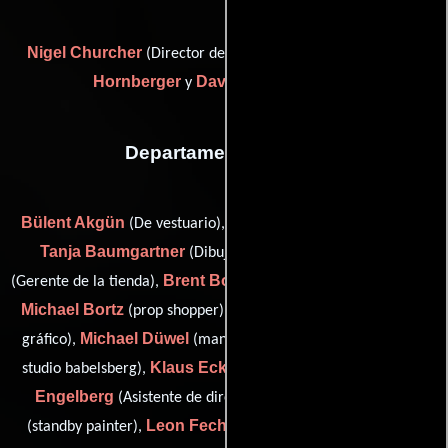
Nigel Churcher
Hucky
(Director de supervisión artística),
Hornberger
David Scheunemann
y
Departamento de arte
Bülent Akgün
Rob Ballantyne
(De vestuario),
(Ilustrador),
Tanja Baumgartner
Friederike Beckert
(Dibujante),
Brent Boates
(Gerente de la tienda),
(Artista del guión gráfico),
Michael Bortz
Henning Brehm
(prop shopper),
(Diseñador
Michael Düwel
gráfico),
(managing director: art department
Klaus Eckmann
Sabine
studio babelsberg),
(De vestuario),
Engelberg
Enzo Enzel
(Asistente de director artístico),
Leon Fechner
(standby painter),
(art department trainee),