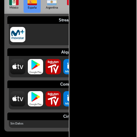
México
España
Argentina
Perú
Colombia
Chile
Ecuador
Streaming
Alquilar
Comprar
Cines
Sin Datos