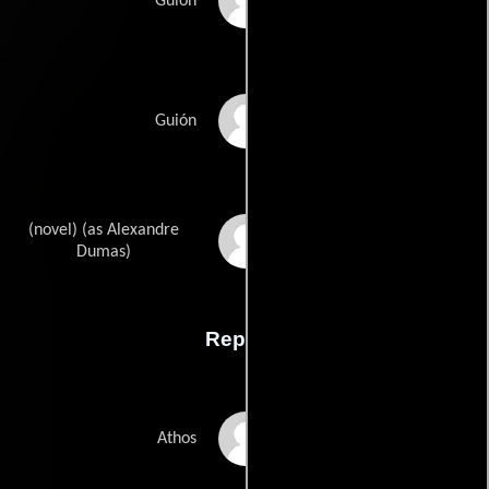
Alex Litvaks
Guión
Andrew Daviess
Guión
(novel) (as Alexandre
Alexandre Dumas
pères
Dumas)
Reparto
Matthew Macfadyen
Athos