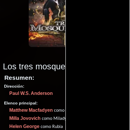
Los tres mosqueteros
(2011)
Resumen:
Dirección:
Paul W.S. Anderson
Elenco principal:
Matthew Macfadyen
como Athos
Milla Jovovich
como Milady de Winter
Helen George
como Rubia