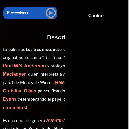
Proveedores
Cookies
Descripción
La películas
Los tres mosqueteros
del año 2011, conocida
originalmente como "
The Three Musketeers
", está dirigida por
Paul W.S. Anderson
Matthew
y protagonizada por
Macfadyen
Milla Jovovich
quien interpreta a Athos,
en el
Helen George
papel de Milady de Winter,
como Rubia,
Christian Oliver
Luke
personificando a Venetian Nobleman y
Evans
ver créditos
desempeñando el papel de Aramis (
completos
).
Aventura
Romance
Acción
Es una obra de género
,
y