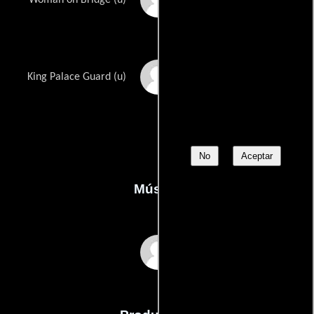
Marc Zahn
King Palace Guard (u)
No
Aceptar
Música
Paul Haslinger