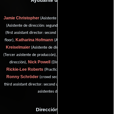
Ayudante de dirección
Jamie Christopher
Simon Downes
(Asistente de dirección),
Stewart Hamilton
(Asistente de dirección: segunda unidad),
(first assistant director: second unit / second assistant director:
Katharina Hofmann
Tommy
floor),
(Asistente de dirección),
Kreiselmaier
Kaspar Felix Lerch
(Asistente de dirección),
Robert Morávek
(Tercer asistente de produccón),
(Asistente de
Nick Powell
dirección),
(Director de la segunda unidad),
Rickie-Lee Roberts
(Practicante de asistente del director),
Ronny Schröder
(crowd second second assistant director /
Matthew Sharp
third assistant director: second unit) y
(Jefe de
asistentes de dirección)
Dirección artística