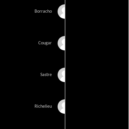
Andy Gathergood
Borracho
Susanne Wolff
Cougar
Ben Moor
Sastre
Christoph Waltz
Richelieu