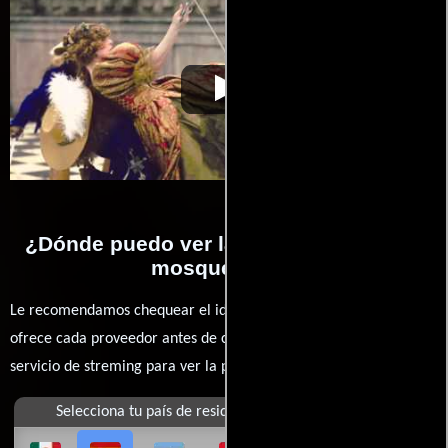
Los tres
Video de la película Los tres
2011-10-
mosqueteros
mosqueteros
27
¿Dónde puedo ver la películas Los tres
mosqueteros?
Le recomendamos chequear el idioma, doblaje o subtítulos que
ofrece cada proveedor antes de comprar, alquilar o contratar un
servicio de streming para ver la películas.
Selecciona tu país de residencia