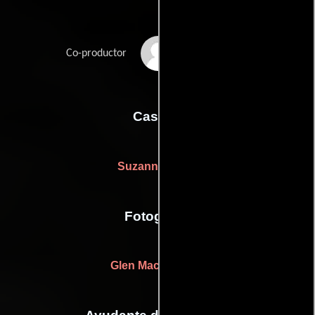
Charlie Woebcken
Co-productor
Casting
Suzanne Smith
Fotografia
Glen MacPherson