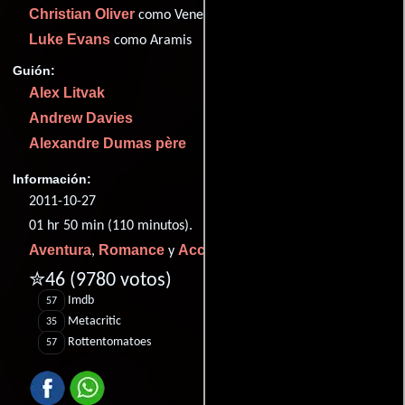
Christian Oliver
como Venetian Nobleman
Luke Evans
como Aramis
Guión:
Alex Litvak
Andrew Davies
Alexandre Dumas père
Información:
2011-10-27
01 hr 50 min (110 minutos).
Aventura
Romance
Acción
,
y
.
✮46
(9780 votos)
Imdb
57
Metacritic
35
Rottentomatoes
57