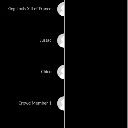
Freddie Fox
King Louis XIII of France
Carsten Norgaard
Jussac
Isaiah Michalski
Chico
Horst Kiss
Crowd Member 1