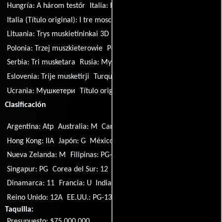
Hungría:
A három testőr
Italia:
I tre moschettieri
Italia (Título original):
I tre moschettieri in 3D
Lituania:
Trys muskietininkai 3D
Noruega:
De tre musketerer
Polonia:
Trzej muszkieterowie
Portugal:
Os Três Mosqueteiros
Serbia:
Tri musketara
Rusia:
Мушкетёры
Eslovenia:
Trije musketirji
Turquía (Título turco):
Üç Silahsörler
Ucrania:
Мушкетери
Título original:
The Three Musketeers
Clasificación
Argentina: Atp
Australia: M
Canadá: PG
Alemania: 12
Hong Kong: IIA
Japón: G
México: B
Países Bajos: 12
Nueva Zelanda: M
Filipinas: PG-13
Portugal: M/12
Singapur: PG
Corea del Sur: 12
Suecia: 11
Suiza: 10
Dinamarca: 11
Francia: U
India: U/A
Austria: 12
Irlanda: 12A
Reino Unido: 12A
EE.UU.: PG-13
Malasia: PG-13
Taquilla:
Presupuesto: $75,000,000