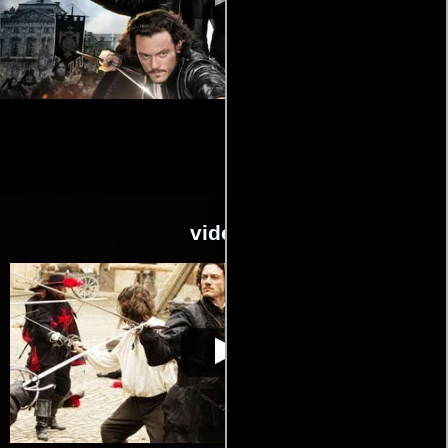
videos
Los tres
Video de la película Los tres
2011-10-
mosqueteros
mosqueteros
27