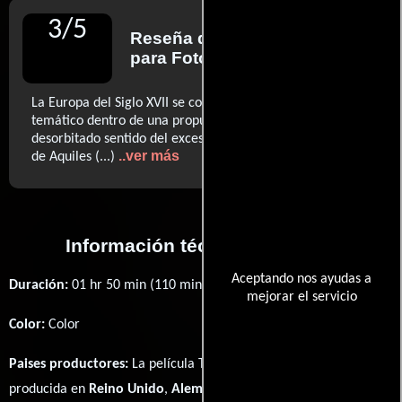
3
/
5
Reseña de
Noel Ceballos
para Fotogramas
La Europa del Siglo XVII se convierte en aparatoso parque
temático dentro de una propuesta que tiene en su
desorbitado sentido del exceso su mayor virtud y su talón
..ver más
de Aquiles (...)
Información técnica y general
Aceptando nos ayudas a
Duración:
01 hr 50 min (110 minutos) .
mejorar el servicio
Color:
Color
Paises productores:
La película The Three Musketeers fué
producida en
Reino Unido
,
Alemania
y
Francia