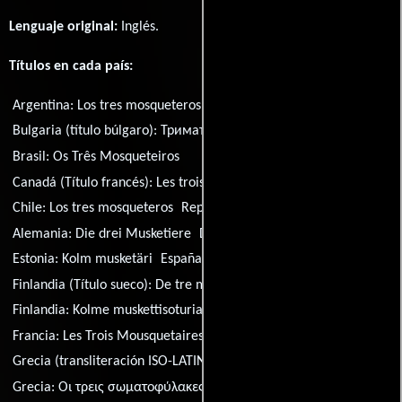
Lenguaje original:
Inglés
.
Títulos en cada país:
Argentina:
Los tres mosqueteros
Bulgaria (título búlgaro):
Тримата мускетари
Brasil:
Os Três Mosqueteiros
Canadá (Título francés):
Les trois mousquetaires
Chile:
Los tres mosqueteros
República Checa:
Tri musketýri
Alemania:
Die drei Musketiere
Dinamarca:
De tre musketerer
Estonia:
Kolm musketäri
España:
Los tres mosqueteros
Finlandia (Título sueco):
De tre musketörerna
Finlandia:
Kolme muskettisoturia
Francia:
Les Trois Mousquetaires
Grecia (transliteración ISO-LATIN-1):
Oi treis somatofylakes
Grecia:
Οι τρεις σωματοφύλακες
Croacia:
Tri mušketira