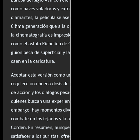
Europa del siglo XVII con elementos de ciencia ficción
como naves voladoras y extravagantes robos de
diamantes, la película se asemeja más a un videojuego de
última generación que a la obra clásica de Dumas. Si bien
la cinematografía es impresionante y algunos personajes,
como el astuto Richelieu de Christoph Waltz, destacan, el
guion peca de superficial y las interpretaciones a menudo
caen en la caricatura.
Aceptar esta versión como un entretenimiento ligero
requiere una buena dosis de paciencia, ya que el exceso
de acción y los diálogos pesados pueden desanimar a
quienes buscan una experiencia más profunda. Sin
embargo, hay momentos divertidos, como un ingenioso
combate en los tejados y la actuación cómica de James
Corden. En resumen, aunque la adaptación puede no
satisfacer a los puristas, ofrece una experiencia