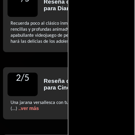
Reseña de
Carmen L. Lobo
para Diario La Razón
Recuerda poco al clásico inmortal de duelos, amoríos,
rencillas y profundas animadversiones y más a un
apabullante videojuego de penúltima generación que
..ver más
hará las delicias de los adolescentes
2
/
5
Reseña de
David Bernal
para Cinemanía
Una jarana versallesca con tufillo a 'Piratas del Caribe'
..ver más
(...)