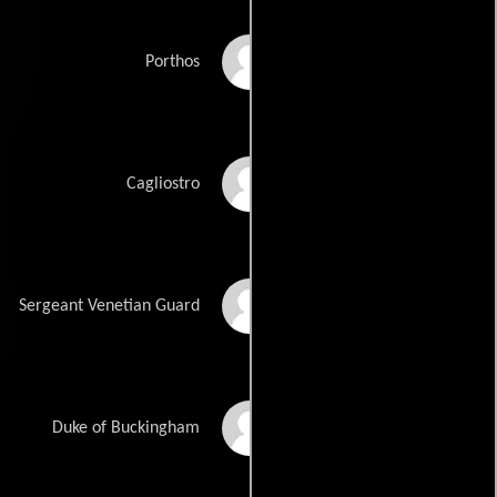
Ray Stevenson
Porthos
Til Schweiger
Cagliostro
Markus Brandl
Sergeant Venetian Guard
Orlando Bloom
Duke of Buckingham