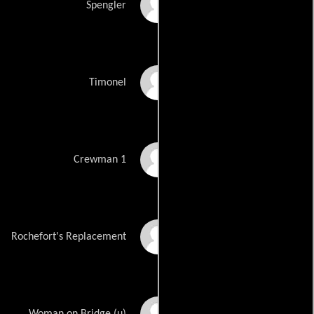
Iain McKee
Spengler
Gode Benedix
Timonel
Hannes Wegener
Crewman 1
Florian Brückner
Rochefort's Replacement
Nadine Merkl
Woman on Bridge (u)