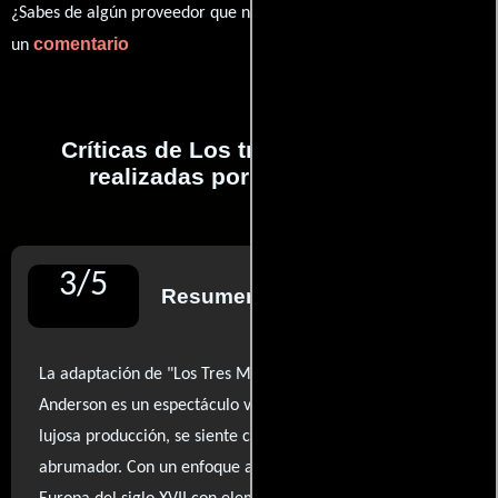
¿Sabes de algún proveedor que no estamos mostrando? déjanos
comentario
un
Críticas de Los tres mosqueteros
realizadas por profesionales
3
/
5
Resumen de reseñas
La adaptación de "Los Tres Mosqueteros" de Paul W.S.
Anderson es un espectáculo visual que, a pesar de su
lujosa producción, se siente como un despropósito
abrumador. Con un enfoque anacrónico que mezcla la