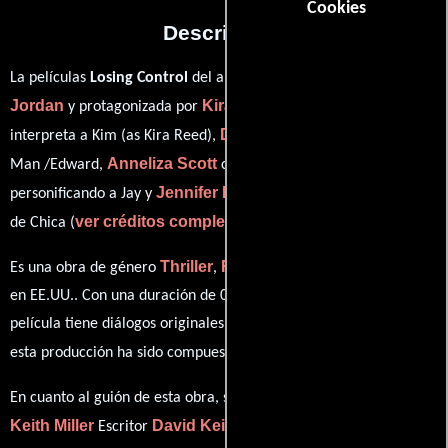
Cookies
Descripción
Julie
La películas
Losing Control
del año 2010, está dirigida por
Jordan
Kira Reed Lorsch
y protagonizada por
quien
Doug Jeffery
interpreta a Kim (as Kira Reed),
en el papel de
Anneliza Scott
Clay Greenbush
Man /Edward,
como Alexa ,
Jennifer Ludlow
personificando a Jay y
desempeñando el papel
ver créditos completos
de Chica (
).
Thriller
Romance
Misterio
Es una obra de género
,
y
producida
en EE.UU.. Con una duración de 01 hr 33 min (93 minutos), esta
película tiene diálogos originales en
Inglés
. La banda sonora para
Nicholas Rivera
esta producción ha sido compuesta por
.
David
En cuanto al guión de esta obra, se encuentra a cargo de
Keith Miller
David Keith Miller
Escritor
(Escritor).