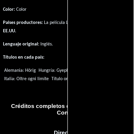
Color:
Color
Paises productores:
La película Losing Control fué producida en
EE.UU.
Lenguaje original:
Inglés
.
Títulos en cada país:
Alemania:
Hörig
Hungría:
Gyeplő nélkül
Italia:
Oltre ogni limite
Título original:
Losing Control
Créditos completos de la película Losing
Control
Dirección