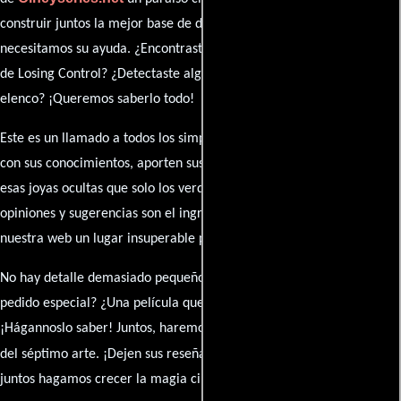
construir juntos la mejor base de datos cinematográfica, pero
necesitamos su ayuda. ¿Encontraste algún dato faltante en la ficha
de Losing Control? ¿Detectaste algún error en la sinopsis o el
elenco? ¡Queremos saberlo todo!
Este es un llamado a todos los simpatizantes del cine: contribuyan
con sus conocimientos, aporten sus descubrimientos y compartan
esas joyas ocultas que solo los verdaderos fanáticos conocen. Sus
opiniones y sugerencias son el ingrediente secreto que hará de
nuestra web un lugar insuperable para los amantes del celuloide.
No hay detalle demasiado pequeño ni opinión insignificante. ¿Algún
pedido especial? ¿Una película que sueñas con ver reseñada?
¡Hágannoslo saber! Juntos, haremos de esta comunidad el epicentro
caja de comentarios
del séptimo arte. ¡Dejen sus reseña en la
y
juntos hagamos crecer la magia cinematográfica!