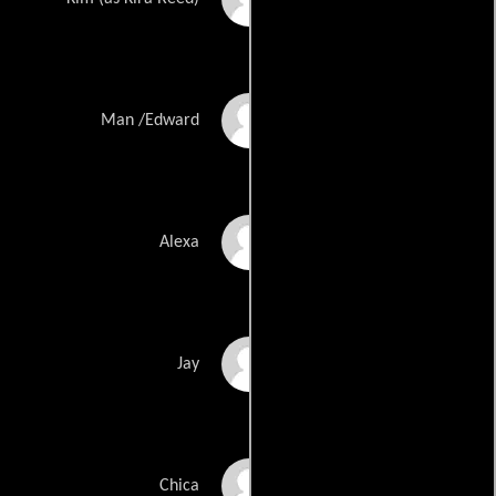
Doug Jeffery
Man /Edward
Anneliza Scott
Alexa
Clay Greenbush
Jay
Jennifer Ludlow
Chica