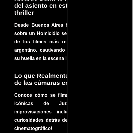
del asiento en este increíble
thriller
Desde Buenos Aires hasta el mundo, Tesis
sobre un Homicidio se ha convertido en uno
de los filmes más recomendados del cine
argentino, cautivando audiencias y dejando
su huella en la escena internacional.
Lo que Realmente Sucedió detrás
de las cámaras en Jurassic Park
Conoce cómo se filmaron algunas escenas
icónicas de Jurassic Park, con
improvisaciones incluidas. ¡Descubre las
curiosidades detrás del rodaje de un clásico
cinematográfico!