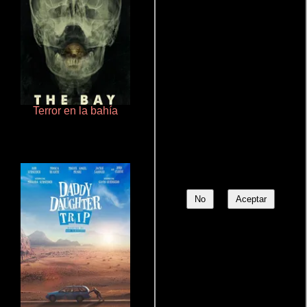
Terror en la bahía
De pura raza
No
Aceptar