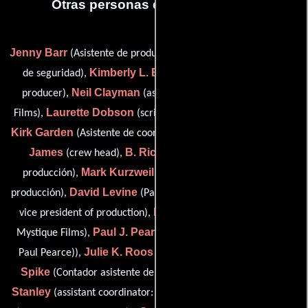
Otras personas que participaron
Jenny Barr
Larry Belcourt
(Asistente de producción),
(Oficial
Kimberly L. Burch
de seguridad),
(assistant to executive
Neil Clayman
producer),
(assistant coordinator: Mystique
Laurette Dobson
Films),
(script supervisor (as Tita Dobson)),
Kirk Garden
Jesse
(Asistente de coordinador de producción),
James
B. Richard Jeffery
(crew head),
(Contador de
Mark Kurzweil
producción),
(Asistente de coordinador de
David Levine
Nick Malik
producción),
(Pasante),
(assistant to
Damon Nonas
vice president of production),
(coordinator:
Paul J. Pearce
Mystique Films),
(production coordinator (as
Julie K. Roos
Paul Pearce)),
(director of communications),
Spike
David Edward
(Contador asistente de producción),
Stanley
Robert Weis
(assistant coordinator: Mystique Films),