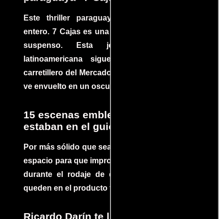
Este thriller paraguayo cautivó al mundo
entero. 7 Cajas es una explosión de acción y
suspenso. Esta joya cinematográfica
latinoamericana sigue la historia de un
carretillero del Mercado 4 de Asunción que se
ve envuelto en un oscuro mundo de crimen
15 escenas emblemáticas que no
estaban en el guion
Por más sólido que sea un guión siempre hay
espacio para que improvisaciones que se dan
durante el rodaje de determinadas escenas
queden en el producto final.
Ricardo Darín te llevará al borde