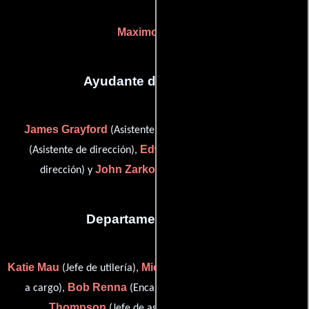
Maximo Munzi
Ayudante de dirección
James Grayford
Juan A. Mas
(Asistente de dirección),
Edward Rankin
(Asistente de dirección),
(Asistente de
John Zarkos
dirección) y
(Asistente de dirección)
Departamento de arte
Katie Mau
Michael Ian McCulloch
(Jefe de utilería),
(Hombre
Bob Renna
Jason
a cargo),
(Encargado de vestuario) y
Thompson
(Jefe de asistentes de producción)