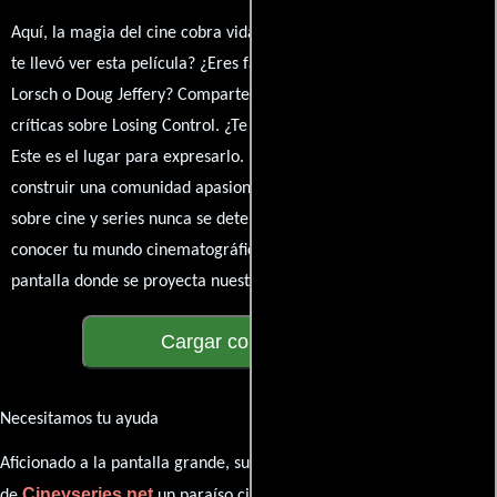
Aquí, la magia del cine cobra vida a través de tus opiniones. ¿Qué
te llevó ver esta película? ¿Eres fan de Julie Jordan, Kira Reed
Lorsch o Doug Jeffery? Comparte tus pensamientos, emociones y
críticas sobre Losing Control. ¿Te hizo reír, llorar o reflexionar?
Este es el lugar para expresarlo. ¡No te guardes nada! Queremos
construir una comunidad apasionada donde la conversación
sobre cine y series nunca se detenga. Únete a la charla y déjanos
conocer tu mundo cinematográfico. ¡Los comentarios son la
pantalla donde se proyecta nuestra diversidad de opiniones!
Cargar comentarios
Necesitamos tu ayuda
Aficionado a la pantalla grande, su participación es clave para hacer
Cineyseries.net
de
un paraíso cinéfilo completo. Queremos