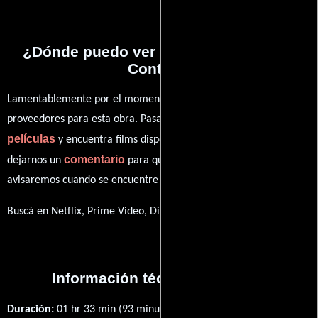
¿Dónde puedo ver la películas Losing
Control?
Lamentablemente por el momento no contamos con enlaces a
proveedores para esta obra. Pasa por nuestro catálogo de
películas
y encuentra films disponibles. También puedes
comentario
dejarnos un
para que le demos prioridad y te
avisaremos cuando se encuentre disponible
Buscá en Netflix, Prime Video, Disney+
Información técnica y general
Duración:
01 hr 33 min (93 minutos) .