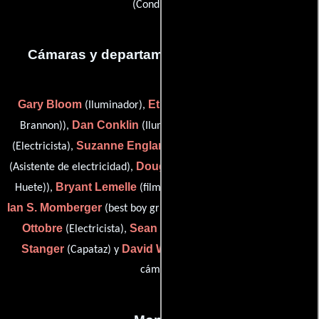
(Conductor)
Cámaras y departamento de electricidad
Gary Bloom
Ethan Brannon
(Iluminador),
(key grip (as E.
Dan Conklin
Tyler Demogenes
Brannon)),
(Iluminador),
Suzanne England
Jarrod Hettler
(Electricista),
(Fotógrafo),
Doug Huete
(Asistente de electricidad),
(electrician (as Doug L.
Bryant Lemelle
Huete)),
(film loader (as Bryant K. Lemelle)),
Ian S. Momberger
Dennis
(best boy grip (as Ian Momburger)),
Ottobre
Sean Peacock
Tom
(Electricista),
(Iluminador),
Stanger
David Weinreb
(Capataz) y
(Primer asistente de
cámara)