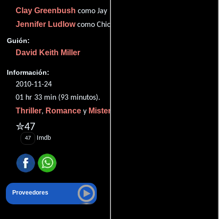
Clay Greenbush
como Jay
Jennifer Ludlow
como Chica
Guión:
David Keith Miller
Información:
2010-11-24
01 hr 33 min (93 minutos).
Thriller
Romance
Misterio
,
y
.
✮47
Imdb
47
Proveedores