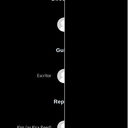
Julie Jordan
Guión
David Keith Millers
Escritor
Reparto
Kira Reed Lorsch
Kim (as Kira Reed)