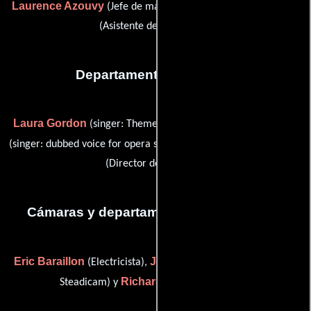
Laurence Azouvy
Catherine George
(Jefe de maquillaje) y
(Asistente de maquillaje)
Departamento de musica
Laura Gordon
Isabella Musumarra
(singer: Theme music),
Romano Musumarra
(singer: dubbed voice for opera singer) y
(Director de orquesta)
Cámaras y departamento de electricidad
Eric Baraillon
Jacques Monge
(Electricista),
(Operador de
Richard Vidal
Steadicam) y
(Electricista)