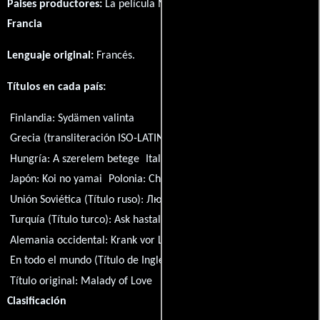
Paises productores:
La película Malady of Love fué producida en
Francia
Lenguaje original:
Francés
.
Títulos en cada país:
Finlandia:
Sydämen valinta
Grecia (transliteración ISO-LATIN-1):
I dynami tou erota
Hungría:
A szerelem betege
Italia:
Voglia d'amare
Japón:
Koi no yamai
Polonia:
Chora z milosci
Unión Soviética (Título ruso):
Любовный недуг
Turquía (Título turco):
Ask hastaligi
Alemania occidental:
Krank vor Liebe
En todo el mundo (Título de Inglés):
Malady of Love
Título original:
Malady of Love
Clasificación