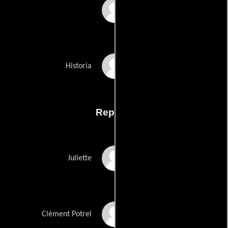
Danièle Thompsons
Andrzej Zulawskis
Historia
Reparto
Nastassja Kinski
Juliette
Jean-Hugues Anglade
Clément Potrel