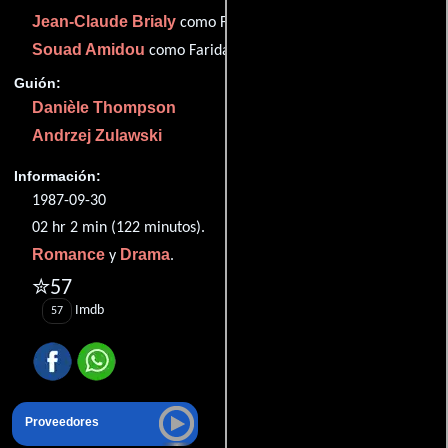
Jean-Claude Brialy
como Frédéric
Souad Amidou
como Farida
Guión:
Danièle Thompson
Andrzej Zulawski
Información:
1987-09-30
02 hr 2 min (122 minutos).
Romance
Drama
y
.
✮57
Imdb
57
Proveedores