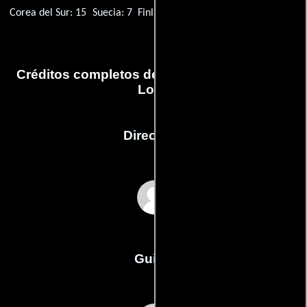
Corea del Sur: 15
Suecia: 7
Finlandia: K-10
Créditos completos de la película Malady of
Love
Dirección
Jacques Deray
Guión