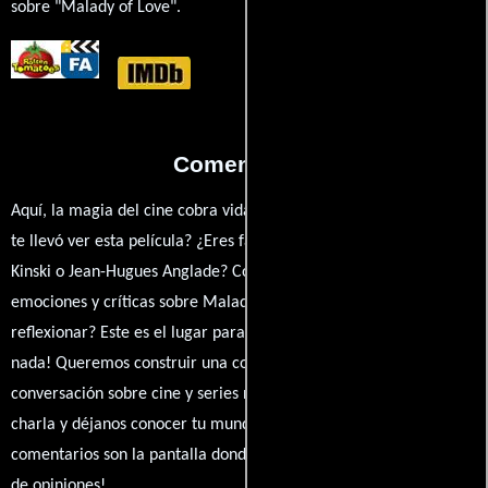
sobre "Malady of Love".
Comentarios
Aquí, la magia del cine cobra vida a través de tus opiniones. ¿Qué
te llevó ver esta película? ¿Eres fan de Jacques Deray, Nastassja
Kinski o Jean-Hugues Anglade? Comparte tus pensamientos,
emociones y críticas sobre Malady of Love. ¿Te hizo reír, llorar o
reflexionar? Este es el lugar para expresarlo. ¡No te guardes
nada! Queremos construir una comunidad apasionada donde la
conversación sobre cine y series nunca se detenga. Únete a la
charla y déjanos conocer tu mundo cinematográfico. ¡Los
comentarios son la pantalla donde se proyecta nuestra diversidad
de opiniones!