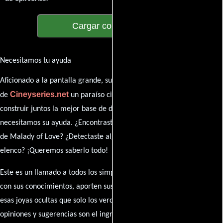
Cargar comentarios
Necesitamos tu ayuda
Aficionado a la pantalla grande, su participación es clave para hacer
Cineyseries.net
de
un paraíso cinéfilo completo. Queremos
construir juntos la mejor base de datos cinematográfica, pero
necesitamos su ayuda. ¿Encontraste algún dato faltante en la ficha
de Malady of Love? ¿Detectaste algún error en la sinopsis o el
elenco? ¡Queremos saberlo todo!
Este es un llamado a todos los simpatizantes del cine: contribuyan
con sus conocimientos, aporten sus descubrimientos y compartan
esas joyas ocultas que solo los verdaderos fanáticos conocen. Sus
opiniones y sugerencias son el ingrediente secreto que hará de