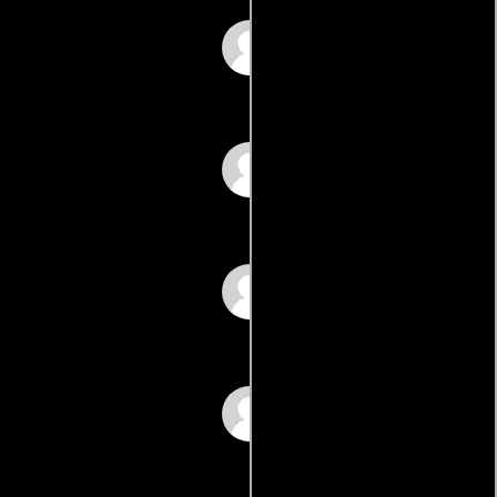
Anette Cainero
René-Marie Duluc
Pascale Kalensky
Michel Beaujard