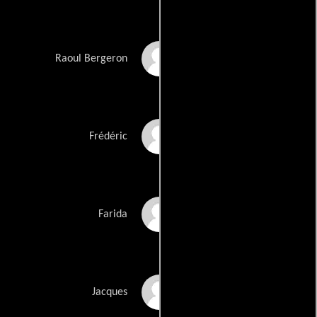
Michel Piccoli
Raoul Bergeron
Jean-Claude Brialy
Frédéric
Souad Amidou
Farida
Jean-Paul Roussillon
Jacques