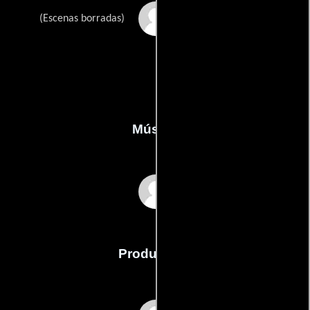
Nelly Borgeaud
(Escenas borradas)
Música
Romano Musumarra
Producción