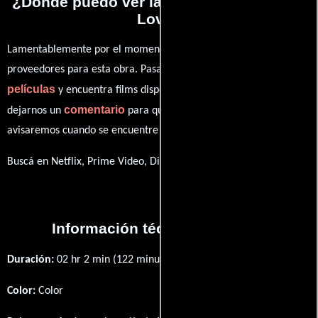
¿Dónde puedo ver la películas Malady of
Love?
Lamentablemente por el momento no contamos con enlaces a
proveedores para esta obra. Pasa por nuestro catálogo de
películas
y encuentra films disponibles. También puedes
comentario
dejarnos un
para que le demos prioridad y te
avisaremos cuando se encuentre disponible
Buscá en Netflix, Prime Video, Disney+
Información técnica y general
Duración:
02 hr 2 min (122 minutos) .
Color:
Color