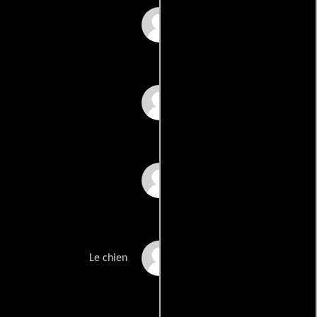
Jean Darie
Marie Rouvray
Gil Lagay
Paillasson
Le chien