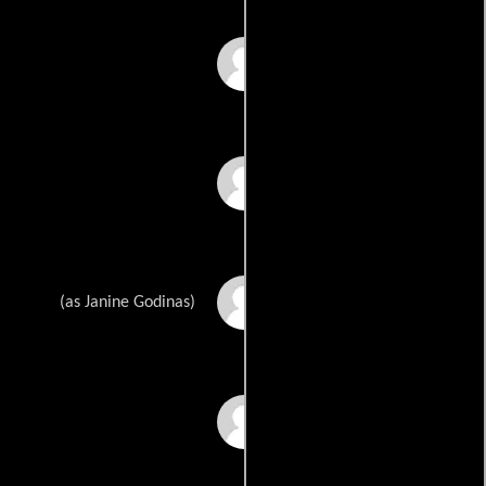
Philippe Faure
Jacques Décombe
Jeannine Godinas
(as Janine Godinas)
Ken Starcevic