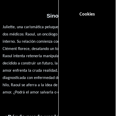
Cookies
Sinopsis
Juliette, una carismática peluquera, se encuentra atrapada entre
dos médicos: Raoul, un oncólogo consolidado, y Clément, su joven
interno. Su relación comienza con Raoul, pero la pasión por
Clément florece, desatando un torbellino de emociones. Mientras
Raoul intenta retenerla manipulando sus inseguridades, Clément,
decidido a construir un futuro, la lleva a las provincias, donde su
amor enfrenta la cruda realidad. Cuando Juliette es
diagnosticada con enfermedad de Hodgkin y su vida pende de un
hilo, Raoul se aferra a la idea de que su verdadero mal es el
amor. ¿Podrá el amor salvarla o es este su destino?