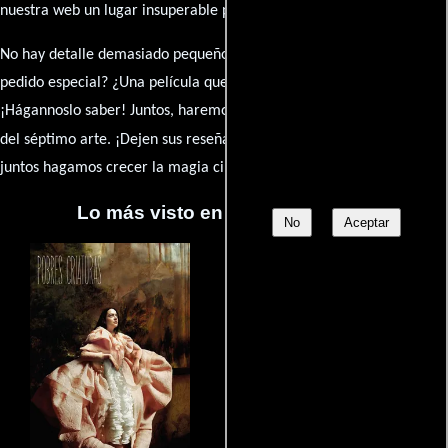
nuestra web un lugar insuperable para los amantes del celuloide.
No hay detalle demasiado pequeño ni opinión insignificante. ¿Algún
pedido especial? ¿Una película que sueñas con ver reseñada?
¡Hágannoslo saber! Juntos, haremos de esta comunidad el epicentro
caja de comentarios
del séptimo arte. ¡Dejen sus reseña en la
y
juntos hagamos crecer la magia cinematográfica!
Lo más visto en Cineyseries.net
No
Aceptar