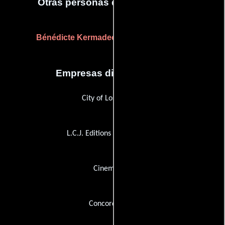
Otras personas que participaron
Bénédicte Kermadec
(Guionista supervisor)
Empresas distribuidoras
City of Los Angeles
L.C.J. Editions & Productions
Cinema Ten
Concorde Film