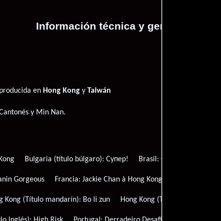
Información técnica y general
 producida en
Hong Kong
y
Taiwán
Cantonés
y
Min Nan
.
 Kong
Bulgaria (título búlgaro):
Супер!
Brasil:
O Grande Desafio
anin Gorgeous
Francia:
Jackie Chan à Hong Kong
Reino Unido:
G
g Kong (Título mandarín):
Bo li zun
Hong Kong (Título Inglés):
Gorg
ulo Inglés):
High Risk
Portugal:
Derradeiro Desafio
Rusia:
Велик