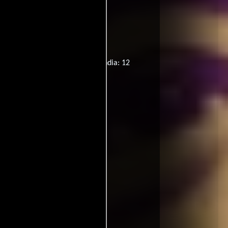
nal:
Gorgeous
ntina: 13
Australia: PG
Islandia: 12