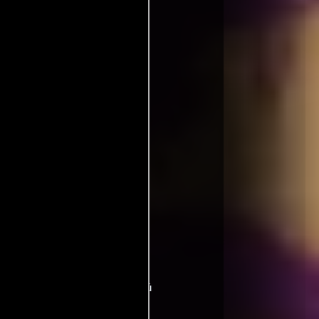
Alemania:
Under Control
orgeous
eous
Hungría:
Jackie, a szépfiú
олепный
Suecia:
Gorgeous