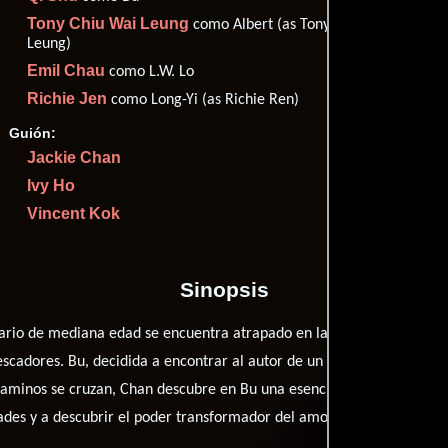
Imdb
61
Tony Chiu Wai Leung
como Albert (as Tony
Filma
Leung)
50
Rott
61
Emil Chau
como L.W. Lo
Richie Jen
como Long-Yi (as Richie Ren)
Guión:
Jackie Chan
Proveedores
Ivy Ho
Vincent Kok
Sinopsis
rio de mediana edad se encuentra atrapado en la rutina de su vida l
cadores. Bu, decidida a encontrar al autor de un poema hallado en u
aminos se cruzan, Chan descubre en Bu una esencia única que desaf
idades y a descubrir el poder transformador del amor.