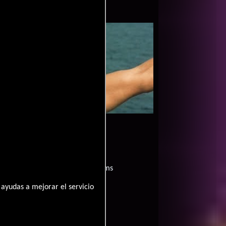
la película Máximo rival
1999-02-06
?
películas
ogo de
y encuentra films
entre disponible
ayudas a mejorar el servicio