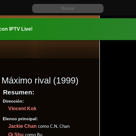
 con IPTV Live!
Máximo rival
(1999)
Resumen:
Dirección:
Información:
Vincent Kok
1999-02-0
02 hr 1 min
Elenco principal:
Comedia
Jackie Chan
como C.N. Chan
✮56
(55
Qi Shu
como Bu