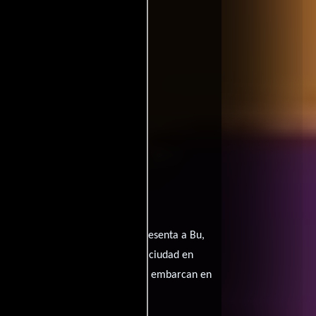
ffinity
entomatoes
aboral hasta que el destino le presenta a Bu,
na botella en el mar, llega a la ciudad en
ía su mundo ordenado. Juntos, se embarcan en