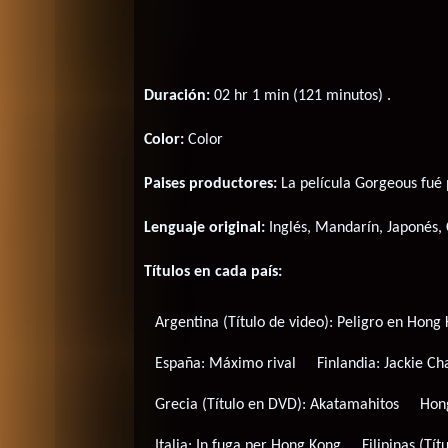
Duración:
02 hr 1 min (121 minutos) .
Color:
Color
Paises productores:
La película Gorgeous fué
Lenguaje original:
Inglés
,
Mandarín
,
Japonés
,
Títulos en cada país:
Argentina (Título de video):
Peligro en Hong
España:
Máximo rival
Finlandia:
Jackie Ch
Grecia (Título en DVD):
Akatamahitos
Hon
Italia:
In fuga per Hong Kong
Filipinas (Tít