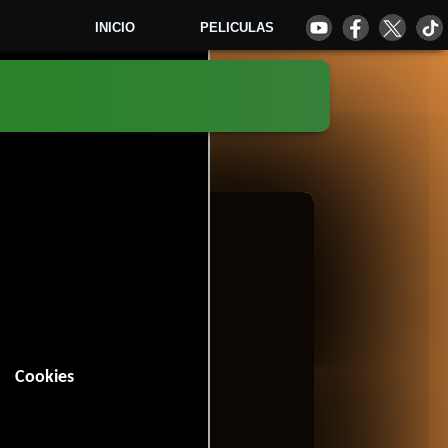
INICIO
PELICULAS
6
Cookies
 (121 minutos).
Romance
Acción
,
y
.
4 votos)