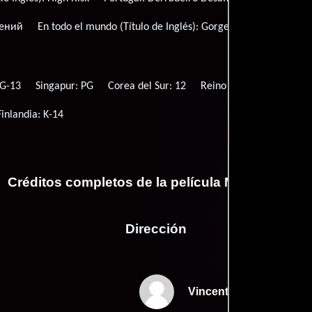
ений
En todo el mundo (Título de Inglés):
Gorgeous
Título origi
PG-13
Singapur: PG
Corea del Sur: 12
Reino Unido: PG
Arge
Finlandia: K-14
Créditos completos de la película Máximo rival
Dirección
Vincent Kok