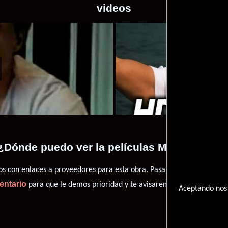
videos
Máximo rival
1999-02-06
Máximo rival
Video de 
¿Dónde puedo ver la películas Máximo rival
con enlaces a proveedores para esta obra. Pasa por nuestro catál
entario
para que le demos prioridad y te avisaremos cuando se encu
Aceptando nos 