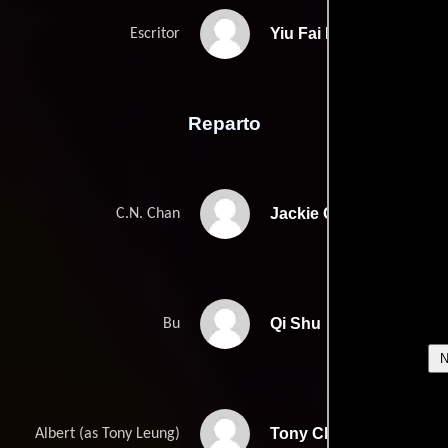
Yiu Fai Los
Escritor
Reparto
Jackie Chan
C.N. Chan
Qi Shu
Bu
Tony Chiu Wai Leung
Albert (as Tony Leung)