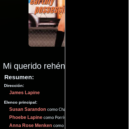
Mi querido rehén
(1999)
Resumen:
Dirección:
James Lapine
Elenco principal:
Susan Sarandon
como Charlotte Emory
Phoebe Lapine
como Porrista #1
Anna Rose Menken
como Cheerleader #2 (as Anna