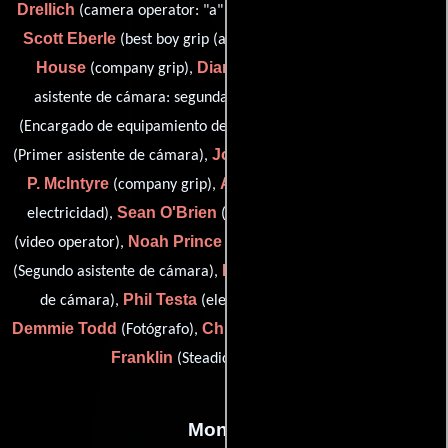
Drellich
(camera operator: "a" camera (as Steven L. Drellich)),
Scott Eberle
T.W. John
(best boy grip (as Scott W. Eberle)),
House
Diane Koronkiewicz
(company grip),
(Segundo
Robert Kummert
asistente de cámara: segunda unidad),
Dennis A. Livesey
(Encargado de equipamiento de cámara),
John Maher
John
(Primer asistente de cámara),
(Electricista),
P. McIntyre
Andy Niceberg
(company grip),
(Asistente de
Sean O'Brien
Wayne Paull
electricidad),
(company grip),
Noah Prince
Kory Salomone
(video operator),
(Electricista),
Mark Schwartzbard
(Segundo asistente de cámara),
(Asistente
Phil Testa
de cámara),
(electrician (as Philip D. Testa)),
Demmie Todd
Chris Zizzo
Sergei
(Fotógrafo),
(Electricista) y
Franklin
(Steadicam operator (u))
Montaje