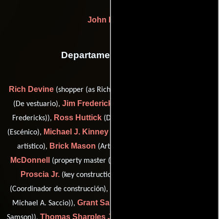
John Farrell
Departamento de arte
Rich Devine
Bobbie Frankel
(shopper (as Richard Devine)),
Jim Fredericks
(De vestuario),
(on-set dresser (as James T.
Ross Huttick
Sylke Jackson
Fredericks)),
(De vestuario),
Michael J. Kinney
(Escénico),
(Coordinador del departamento
Brick Mason
John
artístico),
(Artista del guión gráfico),
McDonnell
Frank
(property master (as John B. McDonnell)),
Proscia Jr.
Gennaro Proscia
(key construction grip),
Michael Saccio
(Coordinador de construcción),
(leadman (as
Grant Samson
Michael A. Saccio)),
(third prop (as Grant D.
Thomas Sharples Jr.
Samson)),
(Asistente de jefe de utilería),