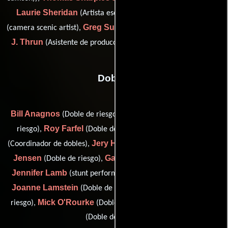
Laurie Sheridan
Jennifer Snoeyink
(Artista escénico),
Greg Sullivan
Steven
(camera scenic artist),
(charge scenic) y
J. Thrun
(Asistente de producción del departamento de arte)
Dobles
Bill Anagnos
Blaise Corrigan
(Doble de riesgo),
(Doble de
Roy Farfel
Glory Fioramonti
riesgo),
(Doble de riesgo),
Jery Hewitt
Ethan
(Coordinador de dobles),
(Doble de riesgo),
Jensen
Gary Jensen
(Doble de riesgo),
(Doble de riesgo),
Jennifer Lamb
(stunt performer (as Jennifer Lamb Hewitt)),
Joanne Lamstein
Scott Leva
(Doble de riesgo),
(Doble de
Mick O'Rourke
Keith Siglinger
riesgo),
(Doble de riesgo) y
(Doble de riesgo)