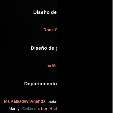
Diseño de vestuario
Dona Granata
Diseño de producción
Ina Mayhew
Departamento de maquillaje
Ma Kalaadevi Ananda
(makeup designer: Susan Sarandon (as
Lori Hicks
Paul
Marilyn Carbone)),
(Jefe de maquillaje),