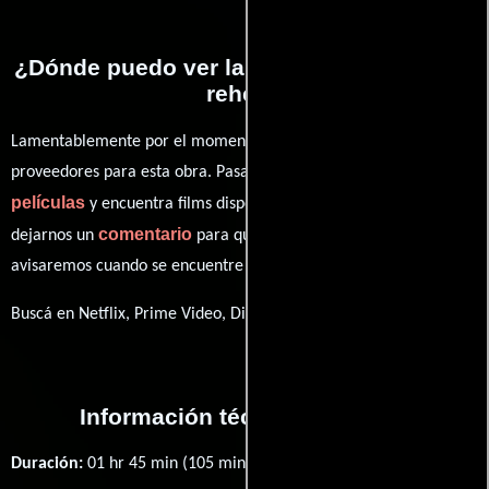
¿Dónde puedo ver la películas Mi querido
rehén?
Lamentablemente por el momento no contamos con enlaces a
proveedores para esta obra. Pasa por nuestro catálogo de
películas
y encuentra films disponibles. También puedes
comentario
dejarnos un
para que le demos prioridad y te
avisaremos cuando se encuentre disponible
Buscá en Netflix, Prime Video, Disney+
Información técnica y general
Duración:
01 hr 45 min (105 minutos) .