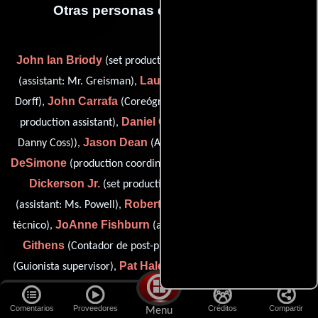
Otras personas que participaron
John Ian Briody
Cheryl Burton
(set production assistant),
Laurie Cardonick
(assistant: Mr. Greisman),
(assistant: Mr.
John Carrafa
Alexander Charity
Dorff),
(Coreógrafo),
(set
Daniel Coss
production assistant),
(parade coordinator (as
Jason Dean
John
Danny Coss)),
(Asistente de producción),
DeSimone
Rob
(production coordinator (as John De Simone)),
Dickerson Jr.
Arden Doss
(set production assistant),
Roberto Fernandez
(assistant: Ms. Powell),
(Departamento
JoAnne Fishburn
William E.
técnico),
(assistant: Mr. Mark),
Githens
Catherine Gore
(Contador de post-producción),
Pat Haldeman
(Guionista supervisor),
(cat wrangler: The New
Robert L. Hall
York Cat Gang),
(Asistente de producción),
Gareth Hendee
Una Hill
(assistant: Mr. Lapine),
(Secretaria de
Comentarios
Proveedores
Créditos
Compartir
Menu