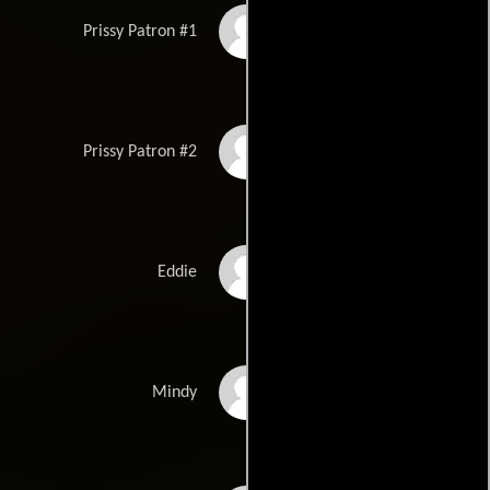
Raynor Scheine
Prissy Patron #1
Mike Arotsky
Prissy Patron #2
Jay Boryea
Eddie
Elisabeth Moss
Mindy