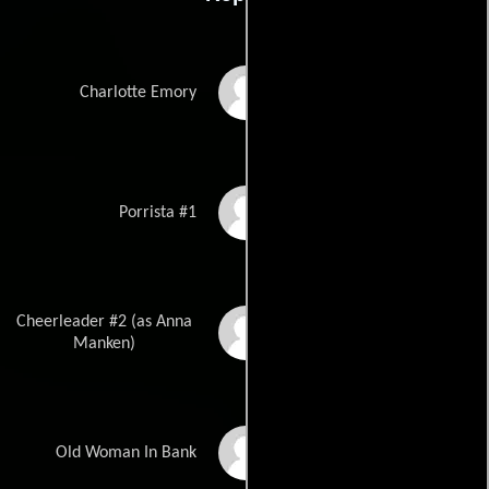
Susan Sarandon
Charlotte Emory
Phoebe Lapine
Porrista #1
Cheerleader #2 (as Anna
Anna Rose Menken
Manken)
Marge Redmond
Old Woman In Bank