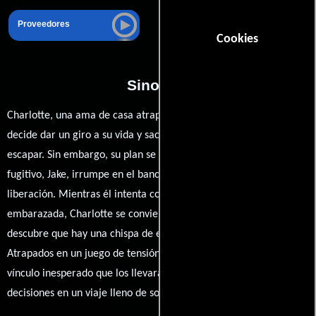
Proveedores
Cookies
Sinopsis
Charlotte, una ama de casa atrapada en un matrimonio sin amor,
decide dar un giro a su vida y sacar todos sus ahorros para
escapar. Sin embargo, su plan se desmorona cuando un joven
fugitivo, Jake, irrumpe en el banco que ha elegido para su
liberación. Mientras él intenta conseguir dinero para su novia
embarazada, Charlotte se convierte en rehén, pero rápidamente
descubre que hay una chispa de emoción en la situación.
Atrapados en un juego de tensión y complicidad, ambos forjan un
vínculo inesperado que los llevará a replantearse sus vidas y
decisiones en un viaje lleno de sorpresas.