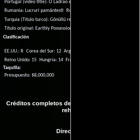
Portugal (video title):
O Ladrão e a Refém
Rumania:
Lucruri pamântesti
Rusia:
Земные желания
Turquía (Título turco):
Gönüllü rehine
Título original:
Earthly Possessions
Clasificación
EE.UU.: R
Corea del Sur: 12
Argentina: 13
Islandia: 12
Reino Unido: 15
Hungría: 14
Francia: Tous publics
Taquilla:
Presupuesto: $8,000,000
Créditos completos de la película Mi querido
rehén
Dirección