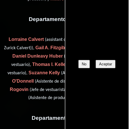
Departamento de vestuario
Lorraine Calvert
(assistant costume designer (as Lorraine
Gail A. Fitzgibbons
Zurick Calvert)),
(Supervisor de vestuario),
Daniel Dunleavy Huber
(Asistente de producción del
No
Aceptar
Thomas I. Keller
vestuario),
(Asistente de diseñador de
Suzanne Kelly
Susan
vestuario),
(Asistente de vestuario),
O'Donnell
Laisi
(Asistente de diseñador de vestuario),
Rogovin
Elizabeth Ann Ruchti
(Jefe de vestuaristas) y
(Asistente de producción del vestuario)
Departamento de reparto