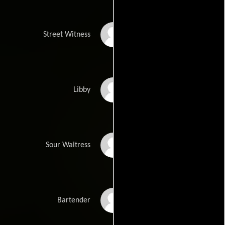
Brenda Currin
Street Witness
Margo Martindale
Libby
Julyana Soelistyo
Sour Waitress
Tak Wah Eng
Bartender