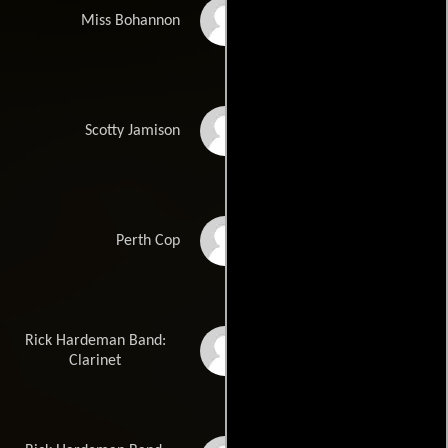
Barbara J. Spence
Miss Bohannon
Alan Pottinger
Scotty Jamison
William Parry
Perth Cop
Rick Hardeman Band:
Rick Hardeman
Clarinet