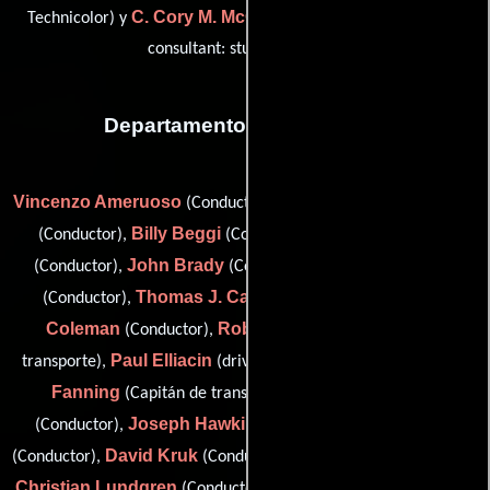
C. Cory M. McCrum-Abdo
Technicolor) y
(post-production
consultant: studio recut (u))
Departamento de transporte
Vincenzo Ameruoso
Mike 'The Pipe' Andriani
(Conductor),
Billy Beggi
Francis J. Beggi
(Conductor),
(Conductor),
John Brady
Matthew Callagy
(Conductor),
(Conductor),
Thomas J. Carroll
Thomas
(Conductor),
(Conductor),
Coleman
Robert Collins
(Conductor),
(Co-capitán de
Paul Elliacin
James
transporte),
(driver (as Paul E. Eliacin)),
Fanning
Gerald A. Grimes
(Capitán de transporte),
Joseph Hawkins
Lance Imor
(Conductor),
(Conductor),
David Kruk
John Lalor
(Conductor),
(Conductor),
(Conductor),
Christian Lundgren
Gerard Maggio
(Conductor),
(driver (as