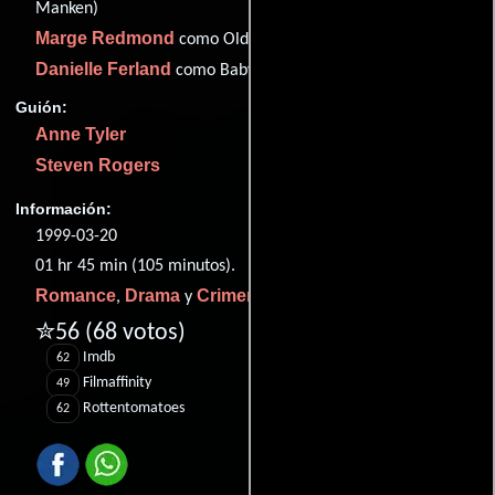
Manken)
Marge Redmond
como Old Woman In Bank
Danielle Ferland
como Baby Whitehead
Guión:
Anne Tyler
Steven Rogers
Información:
1999-03-20
01 hr 45 min (105 minutos).
Romance
Drama
Crimen
,
y
.
✮56
(68 votos)
Imdb
62
Filmaffinity
49
Rottentomatoes
62