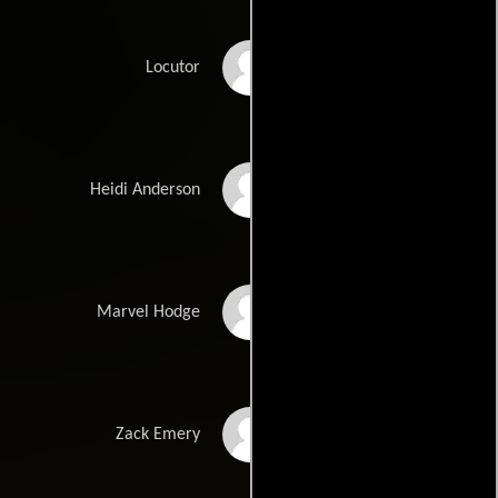
Boyd Gaines
Locutor
Deborah Rush
Heidi Anderson
John Christopher
Marvel Hodge
Jones
Jay O. Sanders
Zack Emery