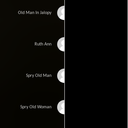
William Duell
Old Man In Jalopy
Claudia Shear
Ruth Ann
Tom Aldredge
Spry Old Man
Lynne Charnay
Spry Old Woman