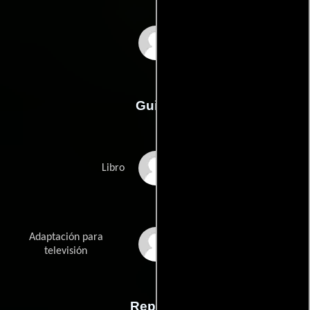
James Lapine
Guión
Anne Tylers
Libro
Adaptación para
Steven Rogerss
televisión
Reparto