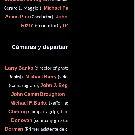
Michael Papa
Gerard L. Maggio)),
(driver (as Michael J. Papa)),
Amos Poe
John Riggins
Tommy
(Conductor),
(Conductor),
Rizzo
Don Yeager
(Conductor) y
(Conductor)
Cámaras y departamento de electricidad
Larry Banks
(director of photography: second unit (as Larry L.
Michael Barry
Daniel Beaman
Banks)),
(video operator),
John J. Begley
(Camarógrafo),
(Operador de generador),
John Camm Broughton
(camera loader: second unit),
Michael F. Burke
Andrew
(gaffer (as Michael F Burke)),
Cheung
Tim Davies
Pat
(company grip),
(company grip),
Donovan
Andrea
(company grip (as Patrick Donovan)),
Dorman
Steve
(Primer asistente de cámara: segunda unidad),