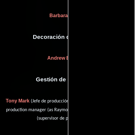
Barbara Tulliver
Decoración de escenario
Andrew Baseman
Gestión de producción
Tony Mark
Ray Quinlan
(Jefe de producción),
(assistant unit
Jeff Robinson
production manager (as Raymond Quinlan)) y
(supervisor de post-producción)