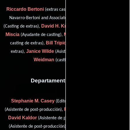
Riccardo Bertoni
(extras casting: Ocean Grove, New Jersey,
Karen E. Etcoff
Navarro-Bertoni and Associates Casting),
David H. Kramer
Kim
(Casting de extras),
(Casting de voz adr),
Miscia
Melody Nichols
(Ayudante de casting),
(Asistente del
Bill Tripician
casting de extras),
(Asistente del casting de
Janice Wilde
Wendy
extras),
(Asistente para casting) y
Weidman
(casting associate (u))
Departamento de editorial
Stephanie M. Casey
Zack Gordon
(Editor asistente),
Fred Heid
(Asistente de post-producción),
(Ajustador de color),
David Kaldor
Boy Martell
(Asistente de post-producción),
Joe Violante
(Asistente de post-producción),
(coordinator: