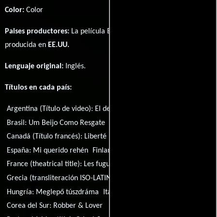
Color:
Color
Paises productores:
La película Earthly Possessions fué
producida en
EE.UU.
Lenguaje original:
Inglés
.
Títulos en cada país:
Argentina (Título de video):
El destino y la pasión
Brasil:
Um Beijo Como Resgate
Canadá (Título francés):
Liberté passagère
España:
Mi querido rehén
Finlandia:
Maallista rikkautta
France (theatrical title):
Les fugueurs
Grecia (transliteración ISO-LATIN-1):
Horis fragmous
Hungría:
Meglepő túszdráma
Italia:
Destino fatale
Corea del Sur:
Robber & Lover