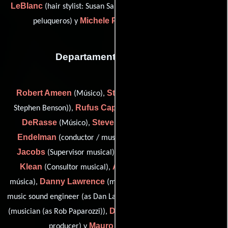
LeBlanc
Lizz Scalice
(hair stylist: Susan Sarandon),
(Jefe de
Michele Paris
peluqueros) y
(makeup artist (u))
Departamento de musica
Robert Ameen
Steven Benson
(Músico),
(musician (as
Rufus Cappadocia
Dominic
Stephen Benson)),
(Músico),
DeRasse
Steve Elson
Stephen
(Músico),
(Músico),
Endelman
Susan
(conductor / musician / orchestrator),
Jacobs
Zev Katz
Evyen
(Supervisor musical),
(Músico),
Klean
Annette Kudrak
(Consultor musical),
(Editor de
Danny Lawrence
música),
(music mixer (as Dan Lawrence) /
Robert Papparozzi
music sound engineer (as Dan Lawrence)),
Darcia Parada
(musician (as Rob Paparozzi)),
(executive score
Mauro Refosco
producer) y
(Músico)