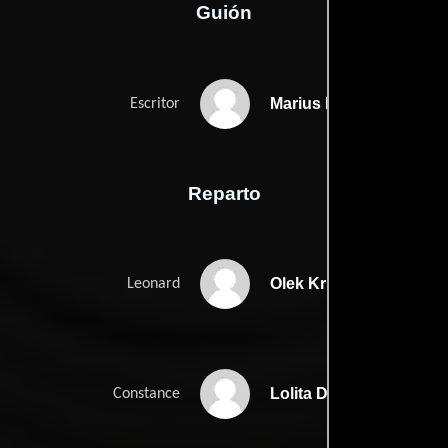
Guión
Marius Balchunass
Escritor
Reparto
Olek Krupa
Leonard
Lolita Davidovich
Constance