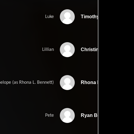
Timothy Olyphant
Luke
Christina Ricci
Lillian
Rhona Bennett
elope (as Rhona L. Bennett)
Ryan Bollman
Pete