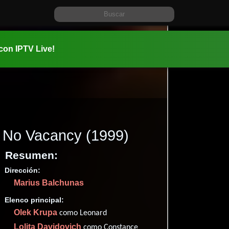
 con IPTV Live!
No Vacancy
(1999)
Resumen:
Dirección:
Información:
Marius Balchunas
1999-04-1
01 hr 24 mi
Elenco principal:
Comedia
Olek Krupa
como Leonard
✮48
(25
Lolita Davidovich
como Constance