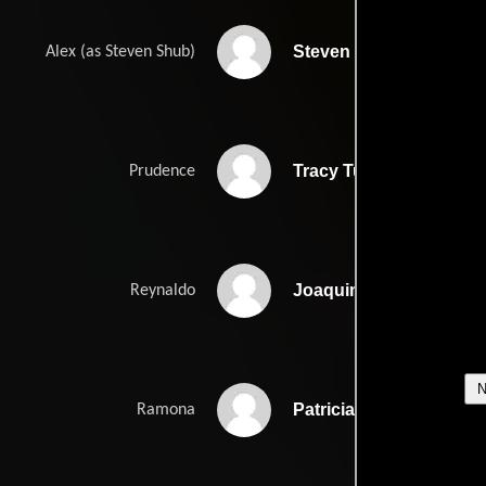
Steven Schub
Alex (as Steven Shub)
Tracy Tutor
Prudence
Joaquim de Almeida
Reynaldo
Patricia Velasquez
Ramona