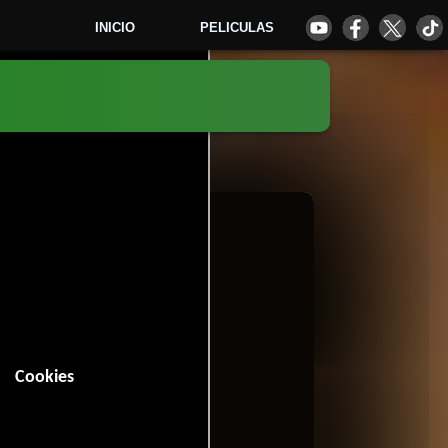
INICIO
PELICULAS
6
Cookies
n (84 minutos).
Romance
Drama
,
y
.
 votos)