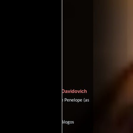
ffinity
entomatoes
Lolita Davidovich
en interpreta a Leonard,
nett
desempeñando el papel de Penelope (as
minutos), esta película tiene diálogos