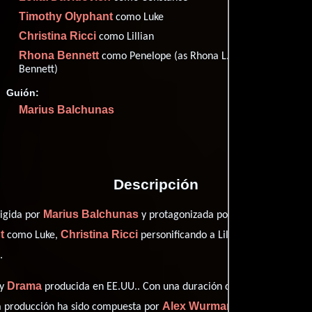
Imdb
51
Timothy Olyphant
como Luke
Filma
45
Christina Ricci
como Lillian
Rott
51
Rhona Bennett
como Penelope (as Rhona L.
Bennett)
Guión:
Marius Balchunas
Proveedores
Descripción
Marius Balchunas
Olek Krupa
rigida por
y protagonizada por
qui
t
Christina Ricci
Rhona Ben
como Luke,
personificando a Lillian y
.
Drama
y
producida en EE.UU.. Con una duración de 01 hr 24 min (84 
Alex Wurman
ta producción ha sido compuesta por
.