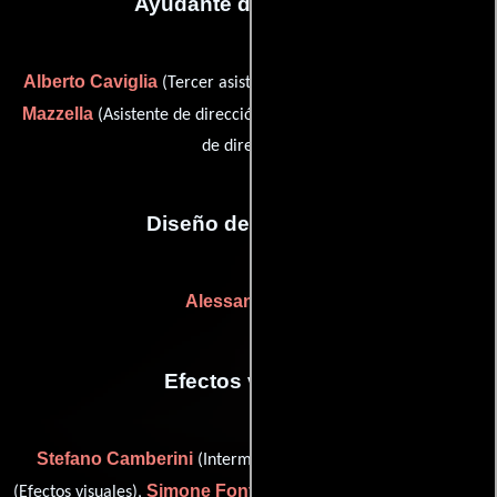
Ayudante de dirección
Alberto Caviglia
Gianluca
(Tercer asistente de produccón),
Mazzella
Nicola Scorza
(Asistente de dirección) y
(Asistente
de dirección)
Diseño de vestuario
Alessandro Lai
Efectos visuales
Stefano Camberini
Ercole Cosmi
(Intermedio digital),
Simone Fontana
(Efectos visuales),
(digital mastering editor) y