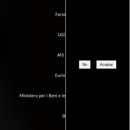
Faros Film
UGCYM
AFS Film
No
Aceptar
Eurimages
Ministero per i Beni e le Attività Culturali (MiBA
Sky