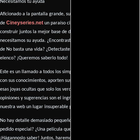
Necesitamos tu ayuda
Aficionado a la pantalla grande, su participación es clave para hacer
Cineyseries.net
de
un paraíso cinéfilo completo. Queremos
construir juntos la mejor base de datos cinematográfica, pero
necesitamos su ayuda. ¿Encontraste algún dato faltante en la ficha
de No basta una vida? ¿Detectaste algún error en la sinopsis o el
elenco? ¡Queremos saberlo todo!
Este es un llamado a todos los simpatizantes del cine: contribuyan
con sus conocimientos, aporten sus descubrimientos y compartan
esas joyas ocultas que solo los verdaderos fanáticos conocen. Sus
opiniones y sugerencias son el ingrediente secreto que hará de
nuestra web un lugar insuperable para los amantes del celuloide.
No hay detalle demasiado pequeño ni opinión insignificante. ¿Algún
pedido especial? ¿Una película que sueñas con ver reseñada?
¡Hágannoslo saber! Juntos, haremos de esta comunidad el epicentro