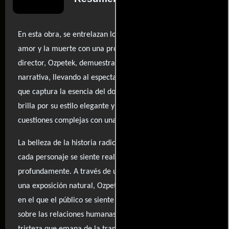
En esta obra, se entrelazan los temas de la amistad, el
amor y la muerte con una profundidad conmovedora. El
director, Ozpetek, demuestra una notable madurez
narrativa, llevando al espectador a un viaje emocional
que captura la esencia del dolor de existir. La película
brilla por su estilo elegante y su capacidad para abordar
cuestiones complejas con una delicadeza sorprendente.
La belleza de la historia radica en su autenticidad, donde
cada personaje se siente real y sus luchas resonan
profundamente. A través de una dirección cuidadosa y
una exposición natural, Ozpetek logra crear un ambiente
en el que el público se siente inmerso, reflexionando
sobre las relaciones humanas y la fragilidad de la vida. La