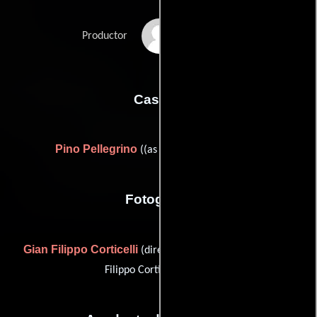
Gianni Romoli
Productor
Casting
Pino Pellegrino
((as Pino Pellegrino [UIC]))
Fotografia
Gian Filippo Corticelli
(director of photography (as Gian
Filippo Corticelli [AIC]))