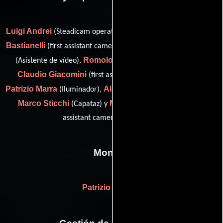
Luigi Andrei
Alessio
(Steadicam operator / camera operator),
Bastianelli
Luigi Cortese
(first assistant camera: "a" camera),
Romolo Eucalitto
Gian
(Asistente de vídeo),
(Fotógrafo),
Claudio Giacomini
(first assistant camera: "b" camera),
Patrizio Marra
Alessandro Picchi
(Iluminador),
(Electricista),
Marco Sticchi
Mauro Toscano
(Capataz) y
(additional
assistant camera: "b" camera)
Montaje
Patrizio Marone