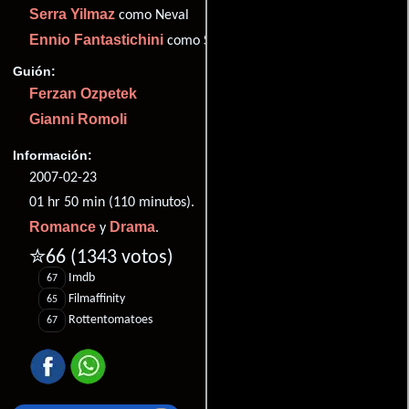
Serra Yilmaz
como Neval
Ennio Fantastichini
como Sergio
Guión:
Ferzan Ozpetek
Gianni Romoli
Información:
2007-02-23
01 hr 50 min (110 minutos).
Romance
Drama
y
.
✮66
(1343 votos)
Imdb
67
Filmaffinity
65
Rottentomatoes
67