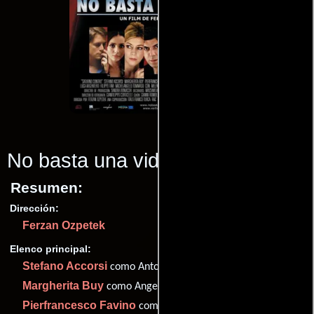
No basta una vida
(2007)
Resumen:
Dirección:
Ferzan Ozpetek
Elenco principal:
Stefano Accorsi
como Antonio Pontesilli
Margherita Buy
como Angelica Pontesilli
Pierfrancesco Favino
como Davide