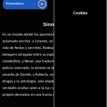
Proveedores
Cookies
Sinopsis
En un mundo donde las apariencias engañan, Davide, un
aclamado escritor, y Lorenzo, un publicista ambicioso, viven una
vida de fiestas y secretos. Rodeados de amigos como Antonio, un
banquero atrapado entre su esposa psicóloga y una amante
clandestina, y Neval, una traductora casada con un oficial de
policía reservado, la tensión se desata. Sergio, el sarcástico ex
amante de Davide, y Roberta, una joven obsesionada con las
drogas y la astrología, solo añaden más caos. A medida que las
verdades ocultas salen a la luz, cada personaje se enfrenta a sus
propios demonios en una trama de pasión y traición.