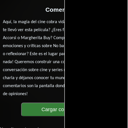
Comentarios
Aquí, la magia del cine cobra vida a través de tus opiniones. ¿Qué
te llevó ver esta película? ¿Eres fan de Ferzan Ozpetek, Stefano
Accorsi o Margherita Buy? Comparte tus pensamientos,
emociones y críticas sobre No basta una vida. ¿Te hizo reír, llorar
o reflexionar? Este es el lugar para expresarlo. ¡No te guardes
nada! Queremos construir una comunidad apasionada donde la
conversación sobre cine y series nunca se detenga. Únete a la
charla y déjanos conocer tu mundo cinematográfico. ¡Los
comentarios son la pantalla donde se proyecta nuestra diversidad
de opiniones!
Cargar comentarios