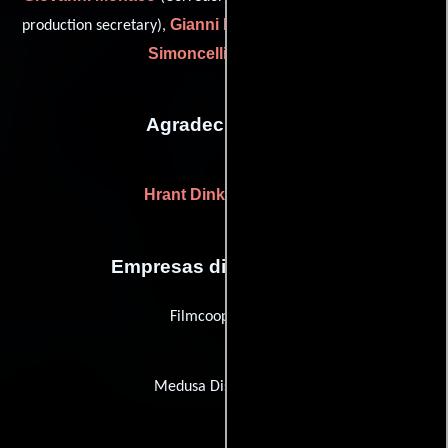
Gianni Romoli
Vilma
production secretary),
(Presentador) y
Simoncelli
(Contador)
Agradecimientos
Hrant Dink
(dedicados)
Empresas distribuidoras
Filmcoopi Zürich
Medusa Distribuzione