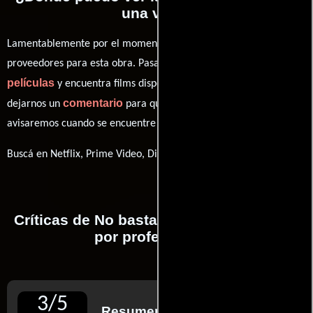
una vida?
Lamentablemente por el momento no contamos con enlaces a
proveedores para esta obra. Pasa por nuestro catálogo de
películas
y encuentra films disponibles. También puedes
comentario
dejarnos un
para que le demos prioridad y te
avisaremos cuando se encuentre disponible
Buscá en Netflix, Prime Video, Disney+
Críticas de No basta una vida realizadas
por profesionales
3
/
5
Resumen de reseñas