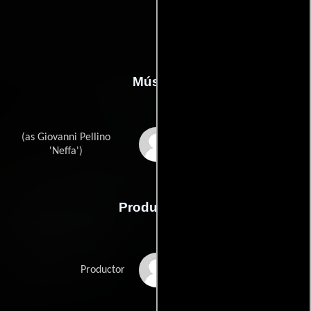
Música
(as Giovanni Pellino
Neffa
'Neffa')
Producción
Tilde Corsi
Productor