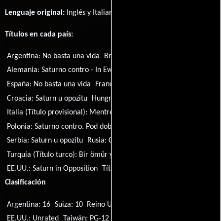
Lenguaje original:
Inglés
y
Italiano
.
Títulos en cada país:
Argentina:
No basta una vida
Brasil:
Saturno em Oposição
Alemania:
Saturno contro - In Ewigkeit Liebe
España:
No basta una vida
Francia:
Saturno contro
Croacia:
Saturn u opozitu
Hungría:
A Szaturnusz gyűrűjében
Italia (Título provisional):
Mentre Lorenzo dorme
Polonia:
Saturno contro. Pod dobra gwiazda
Serbia:
Saturn u opozitu
Rusia:
Сатурн в противофазе
Turquía (Título turco):
Bir ömür yetmez
EE.UU.:
Saturn in Opposition
Título original:
Saturno contro
Clasificación
Argentina: 16
Suiza: 10
Reino Unido: 15
Italia: T
Alemania: 6
EE.UU.: Unrated
Taiwán: PG-12
Japón: Unrated