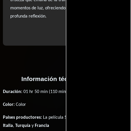
tristeza que emana de la trama se entrelaza con
momentos de luz, ofreciendo un balance que provoca una
profunda reflexión.
..ver fuentes
Información técnica y general
Duración:
01 hr 50 min (110 minutos) .
Color:
Color
Paises productores:
La película Saturno contro fué producida en
Italia
,
Turquía
y
Francia