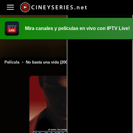
Mira canales y películas en vivo con IPTV Live!
INICIO
PELICULAS
Película
No basta una vida (2007)
>