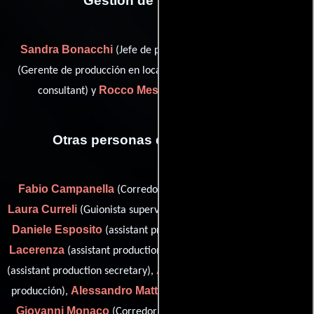
Gestión de producción
Sandra Bonacchi
Riccardo Borni
(Jefe de producción),
Marco Mauti
(Gerente de producción en locación),
(protools
Rocco Messere
consultant) y
(Gerente de unidad)
Otras personas que participaron
Fabio Campanella
Tilde Corsi
(Corredor),
(Presentador),
Laura Curreli
Giorgio Di Lillo
(Guionista supervisor),
(Cajero),
Daniele Esposito
Giacomo
(assistant production secretary),
Lacerenza
Marco Lucchese
(assistant production secretary),
Alice Marchitelli
(assistant production secretary),
(Secretaria de
Alessandro Mattei
producción),
(Coordinador de produccion),
Giovanni Monaco
Michele Protano
(Corredor),
(assistant