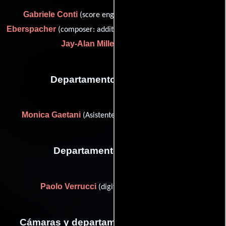
Gabriele Conti
Riccardo
(score engineer assistant),
Eberspacher
(composer: additional music / musical director) y
Jay-Alan Miller
(Orquestador)
Departamento de vestuario
Monica Gaetani
(Asistente de diseñador de vestuario)
Departamento de editorial
Paolo Verrucci
(digital mastering colorist)
Cámaras y departamento de electricidad