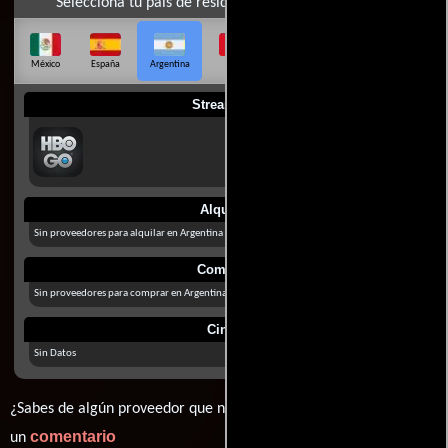
Selecciona tu país de residencia
México
España
Argentina
Perú
Colombia
Chile
Ecuador
Streaming
Alquilar
Sin proveedores para alquilar en Argentina
Comprar
Sin proveedores para comprar en Argentina
Cines
Sin Datos
¿Sabes de algún proveedor que no estamos mostrando? déjanos
comentario
un