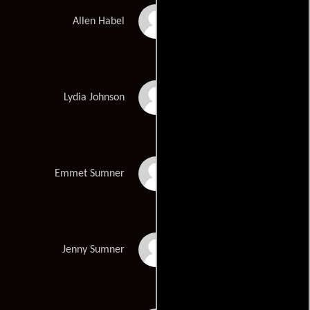
J.T. Walsh
Allen Habel
Jennifer Jason Leigh
Lydia Johnson
Michael McKean
Emmet Sumner
Kim Miyori
Jenny Sumner