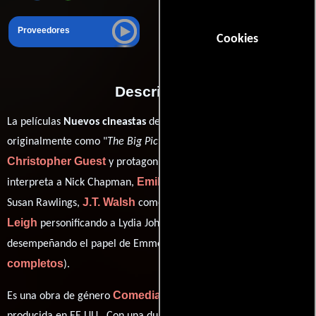
Proveedores
Cookies
Descripción
La películas
Nuevos cineastas
del año 1989, conocida
originalmente como "
The Big Picture
", está dirigida por
Christopher Guest
Kevin Bacon
y protagonizada por
quien
Emily Longstreth
interpreta a Nick Chapman,
en el papel de
J.T. Walsh
Jennifer Jason
Susan Rawlings,
como Allen Habel,
Leigh
Michael McKean
personificando a Lydia Johnson y
ver créditos
desempeñando el papel de Emmet Sumner (
completos
).
Comedia
Romance
Drama
Es una obra de género
,
y