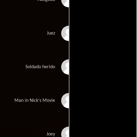
Roddy McDowall
Juez
Robert Bauer
Soldado herido
Vladimir
Man in Nick's Movie
Skomarovsky
C.W. Hemingway
Joey