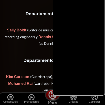
Departamento de musica
Sally Boldt
Laura Livingston
(Editor de música),
(music
Dennis S. Sands
recording engineer) y
(music scoring mixer
(as Dennis Sands))
Departamento de vestuario
Kim Carleton
Shari Griffin
(Guardarropa),
(Guardarropa),
Mohamed Rai
Ellen Robinson
(wardrobe: Morocco) y
(Guardarropa)
Comentarios
Proveedores
Créditos
Compartir
Menu