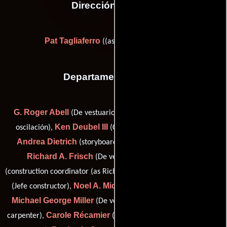
Dirección artística
Pat Tagliaferro
((as Patrick Tagliaferro))
Departamento de arte
G. Roger Abell
Todd Badalato
(De vestuario),
(Banda de
Ken Deubel III
oscilación),
(Coordinador de construcción),
Andrea Dietrich
(storyboard artist (as Andrea Diedrich)),
Richard A. Frisch
Rick Galbraith
(De vestuario),
Robert Lucas
(construction coordinator (as Richard Galbraith)),
Noel A. Middleton
(Jefe constructor),
(Banda de oscilación),
Michael George Miller
Jérôme Perrin
(De vestuario),
(key
Carole Récamier
Philip Steuer
carpenter),
(draper),
(Jefe de