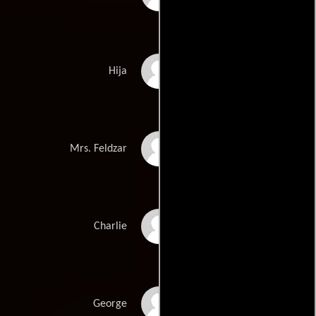
Holly Fields
Hija
Yvonne Peattie
Mrs. Feldzar
Stan Ivar
Charlie
David Hayward
George