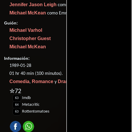
Jennifer Jason Leigh
como Lydia Johnson
Michael McKean
como Emmet Sumner
Guión:
Michael Varhol
Christopher Guest
Michael McKean
Información:
1989-01-28
01 hr 40 min (100 minutos).
Comedia
Romance
Drama
,
y
.
✮72
Imdb
63
Metacritic
64
Rottentomatoes
63