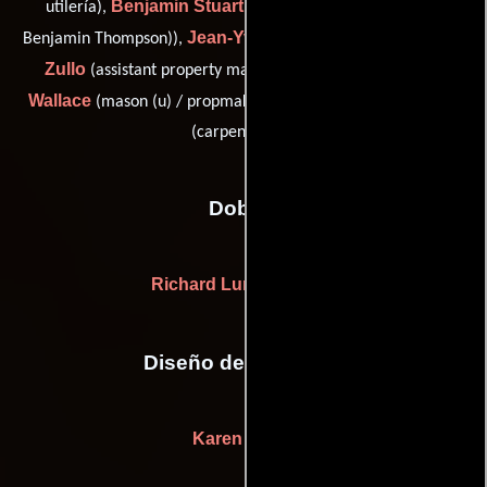
Benjamin Stuart Thompson
utilería),
(carpenter (as
Jean-Yves Thoreau
Bill
Benjamin Thompson)),
(Cerrajero),
Zullo
Tal
(assistant property master (as William Zullo)),
Wallace
Randall D. Wilkins
(mason (u) / propmaker (u)) y
(carpenter (u))
Dobles
Richard Lundin
(Doble)
Diseño de vestuario
Karen Patch