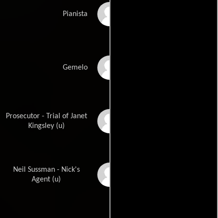
Matthew Eichler
Pianista
Nadine Lenore
Gemelo
Patterson
Prosecutor - Trial of Janet
Elliott Gould
Kingsley (u)
Neil Sussman - Nick's
Martin Short
Agent (u)