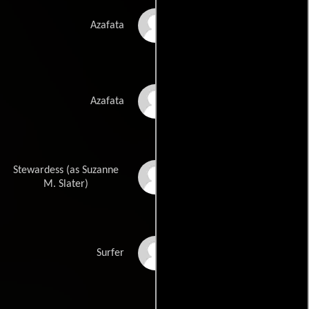
Beth Chamberlin
Azafata
Britta Wilson
Azafata
Stewardess (as Suzanne
Suzee Slater
M. Slater)
Brad Zutaut
Surfer