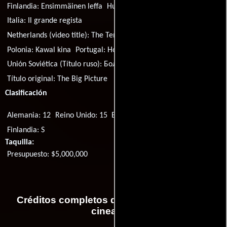
Finlandia:
Ensimmäinen leffa
Hungría:
A nagy film
Italia:
Il grande regista
Netherlands (video title):
The Temptation of Success
Polonia:
Kawal kina
Portugal:
Hollywood, Via Rápida
Unión Soviética (Título ruso):
Большая картина
Título original:
The Big Picture
Clasificación
Alemania: 12
Reino Unido: 15
EE.UU.: PG-13
Islandia: L
Finlandia: S
Taquilla:
Presupuesto: $5,000,000
Créditos completos de la película Nuevos
cineastas