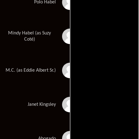
Fran Drescher
Polo Habel
Mindy Habel (as Suzy
Suzy Cote
Coté)
Eddie Albert
M.C. (as Eddie Albert Sr.)
June Lockhart
Janet Kingsley
Stephen Collins
Abogado