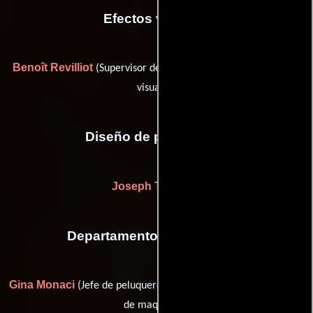
Efectos visuales
Benoît Revilliot
Mark Sullivan
(Supervisor de CG) y
(Efectos
visuales)
Diseño de producción
Joseph T. Garrity
Departamento de maquillaje
Gina Monaci
Lizbeth Williamson
(Jefe de peluqueros) y
(Jefe
de maquillaje)