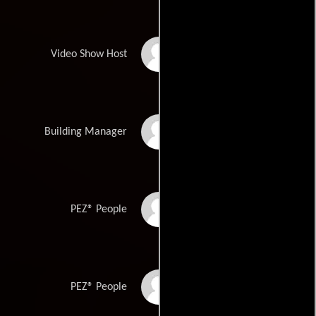
Richard Belzer
Video Show Host
Tom Maier
Building Manager
Michael Jocum
PEZ® People
Tim Landers
PEZ® People