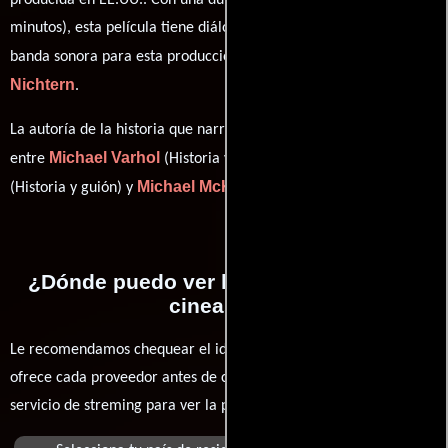
producida en EE.UU.. Con una duración de 01 hr 40 min (100
minutos), esta película tiene diálogos originales en
Inglés
. La
David
banda sonora para esta producción ha sido compuesta por
Nichtern
.
La autoría de la historia que narra esta obra está compartida
Michael Varhol
Christopher Guest
entre
(Historia y guión),
Michael McKean
(Historia y guión) y
(Guión).
¿Dónde puedo ver la películas Nuevos
cineastas?
Le recomendamos chequear el idioma, doblaje o subtítulos que
ofrece cada proveedor antes de comprar, alquilar o contratar un
servicio de streming para ver la películas.