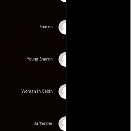
Caitlin Clarke
Sharon
Nancy Valen
Young Sharon
Wesley Pfenning
Woman in Cabin
John Cleese
Bartender