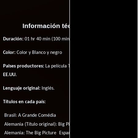
Información técnica y general
Duración:
01 hr 40 min (100 minutos) .
Color:
Color y Blanco y negro
Paises productores:
La película The Big Picture fué producida en
EE.UU.
Lenguaje original:
Inglés
.
Títulos en cada país:
Brasil:
A Grande Comédia
Alemania (Título original):
Big Picture
Alemania:
The Big Picture
España:
Nuevos cineastas