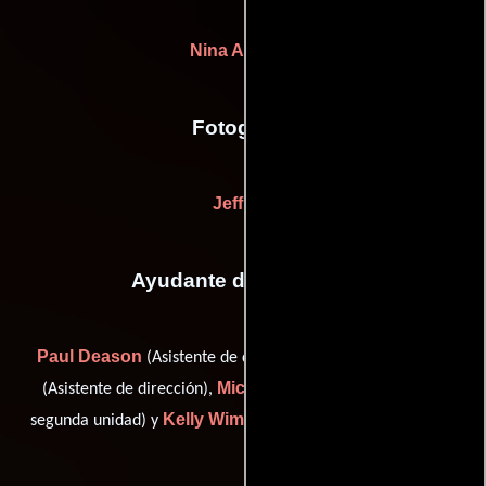
Nina Axelrod
Fotografia
Jeff Jur
Ayudante de dirección
Paul Deason
Keri L. McIntyre
(Asistente de dirección),
Michael Varhol
(Asistente de dirección),
(Director de la
Kelly Wimberly
segunda unidad) y
(Asistente de dirección)