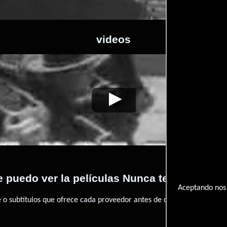
videos
tendrás un centavo
Video de la película Nunca tendrás un centavo
194
 puedo ver la películas Nunca tendrás un c
Aceptando nos 
 subtítulos que ofrece cada proveedor antes de comprar, alquilar o 