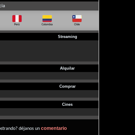
cia
Perú
Colombia
Chile
Ecuador
Bo
Streaming
Alquilar
Comprar
Cines
comentario
ostrando? déjanos un