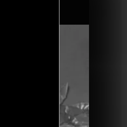
o
(Guión original).