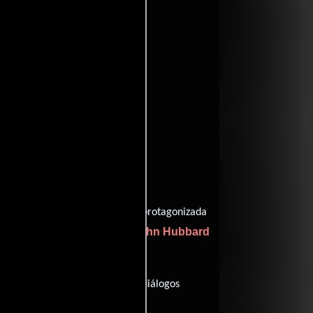
entomatoes
nes
Sidney Lanfield
dirigida por
y protagonizada
hley
John Hubbard
como Martin Cortland,
 minutos), esta película tiene diálogos