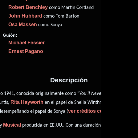
Imdb
69
Robert Benchley
como Martin Cortland
Rott
69
John Hubbard
como Tom Barton
2 nominacio
Osa Massen
como Sonya
Guión:
Michael Fessier
Ernest Pagano
Proveedores
Descripción
o 1941, conocida originalmente como "
You'll Never Get Rich
", está 
Rita Hayworth
Robert Benc
urtis,
en el papel de Sheila Winthrop,
ver créditos completos
esempeñando el papel de Sonya (
).
Musical
y
producida en EE.UU.. Con una duración de 01 hr 28 min (88