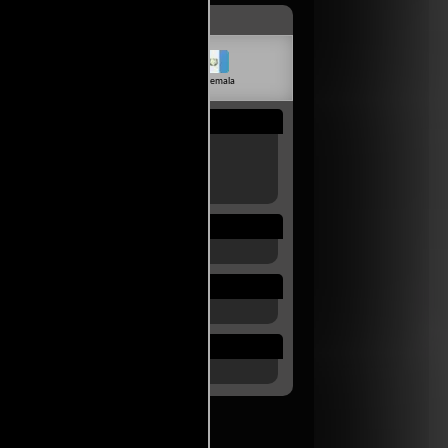
livia
Venezuela
Guatemala
Rep. Dom.
Uruguay