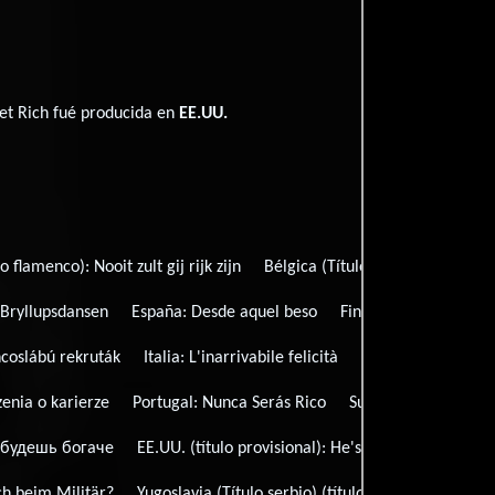
Get Rich fué producida en
EE.UU.
lo flamenco):
Nooit zult gij rijk zijn
Bélgica (Título francés):
Vous ne
:
Bryllupsdansen
España:
Desde aquel beso
Finlandia:
Häätanssi
coslábú rekruták
Italia:
L'inarrivabile felicità
México:
Nunca ten
enia o karierze
Portugal:
Nunca Serás Rico
Suecia:
Bröllopsdan
 будешь богаче
EE.UU. (título provisional):
He's My Uncle
Alem
ch beim Militär?
Yugoslavia (Título serbio) (título literal):
Ti nikad 