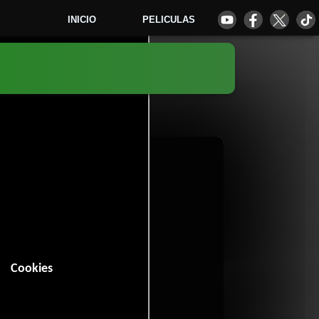
INICIO
PELICULAS
5
Cookies
n (88 minutos).
Romance
Musical
,
y
.