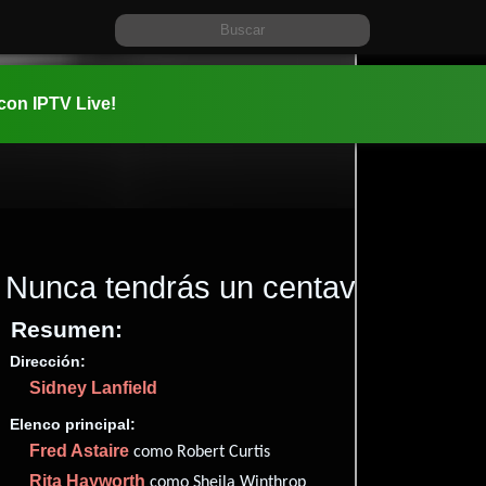
 con IPTV Live!
Nunca tendrás un centavo
(1941)
Resumen:
Dirección:
Información:
Sidney Lanfield
1941-09-2
01 hr 28 mi
Elenco principal:
Comedia
Fred Astaire
como Robert Curtis
✮74
Rita Hayworth
como Sheila Winthrop