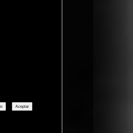
entavo
No
Aceptar