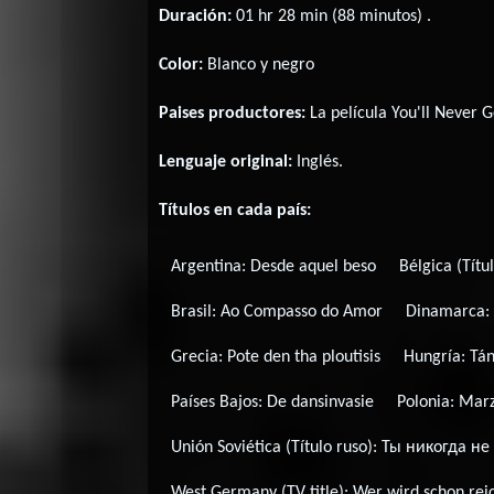
Duración:
01 hr 28 min (88 minutos) .
Color:
Blanco y negro
Paises productores:
La película You'll Never 
Lenguaje original:
Inglés
.
Títulos en cada país:
Argentina:
Desde aquel beso
Bélgica (Títu
Brasil:
Ao Compasso do Amor
Dinamarca
Grecia:
Pote den tha ploutisis
Hungría:
Tán
Países Bajos:
De dansinvasie
Polonia:
Marz
Unión Soviética (Título ruso):
Ты никогда не
West Germany (TV title):
Wer wird schon rei