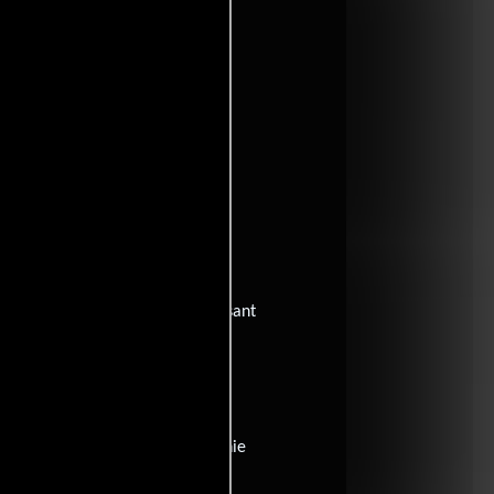
 serez jamais riche
Francia:
L'amour vient en dansant
drás un centavo
sen
ania occidental:
Reich wirst du nie
neces biti bogat