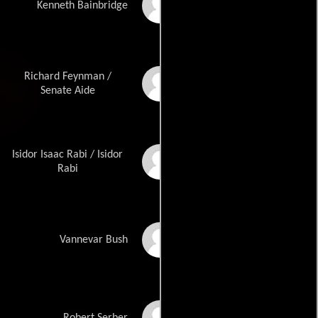
Josh Peck
Kenneth Bainbridge
Richard Feynman /
Alden Ehrenreich
Senate Aide
Isidor Isaac Rabi / Isidor
David Krumholtz
Rabi
Matthew Modine
Vannevar Bush
Michael Angarano