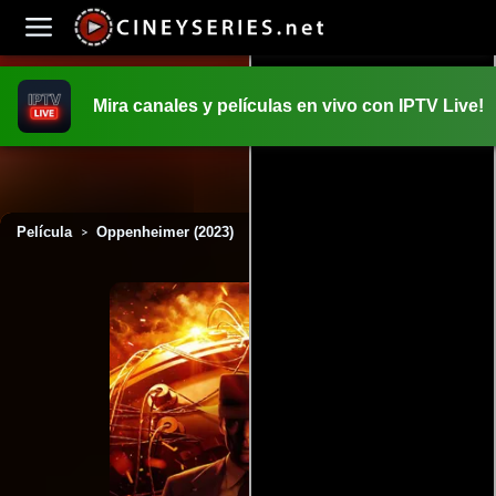
Mira canales y películas en vivo con IPTV Live!
INICIO
PELICULAS
Película
Oppenheimer (2023)
>