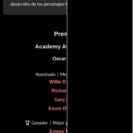
..ver más
desarrollo de los personajes femeninos. (...)
Premios
Academy Awards, USA
Oscar (2024)
Nominado | Mejor sonido
Willie D. Burton
Richard King
Gary Rizzo
Kevin O'Connell
🏆 Ganador | Mejor película del año
Emma Thomas