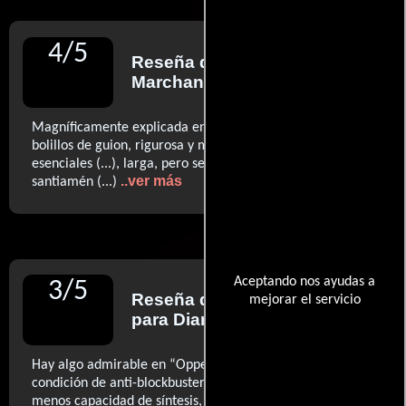
4
/
5
Reseña de
Oti Rodríguez
Marchante
para Diario ABC
Magníficamente explicada en un modélico encaje de
bolillos de guion, rigurosa y minuciosa en los detalles
esenciales (...), larga, pero se pasa en un jugosísimo
..ver más
santiamén (...)
Aceptando nos ayudas a
3
/
5
Reseña de
Sergi Sánchez
mejorar el servicio
para Diario La Razón
Hay algo admirable en “Oppenheimer”, que es su
condición de anti-blockbuster veraniego (...) Se echa de
menos capacidad de síntesis, menos solemnidad y más