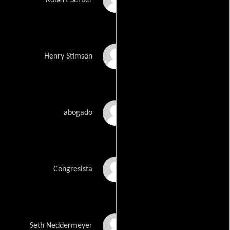
Robert Serber
James Remar
Henry Stimson
Scott Grimes
abogado
Jeff Hephner
Congresista
Devon Bostick
Seth Neddermeyer