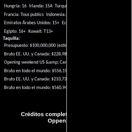
Hungría: 16
Irlanda: 15A
Turquía: 13+
Sudáfrica: 16
India: UA
Francia: Tous publics
Indonesia: 13+
Ucrania: 16
Vietnam: C18
Emiratos Árabes Unidos: 15+
Ecuador: 12
Israel: 14
Egipto: 16+
Kuwait: T13+
Taquilla:
Presupuesto: $100,000,000 (estimated)
Bruto EE. UU. y Canada: $228,989,660
Opening weekend US &amp; Canada: $82,455,420
Bruto en todo el mundo: $556,196,660
Bruto EE. UU. y Canada: $233,739,675
Bruto en todo el mundo: $560,946,675
Créditos completos de la película
Oppenheimer