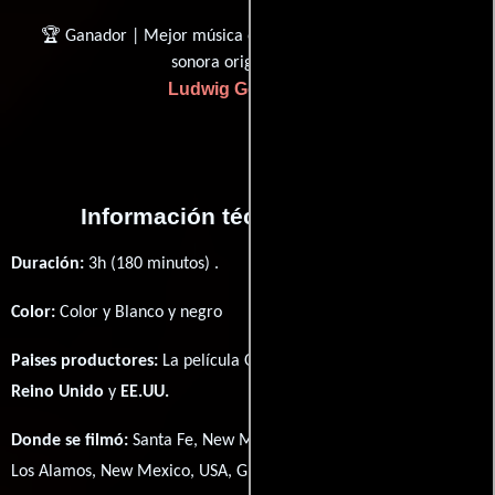
🏆 Ganador | Mejor música escrita para películas, banda
sonora original
Ludwig Göransson
Información técnica y general
Duración:
3h (180 minutos) .
Color:
Color y Blanco y negro
Paises productores:
La película Oppenheimer fué producida en
Reino Unido
y
EE.UU.
Donde se filmó:
Santa Fe, New Mexico, USA, New Mexico, USA,
Los Alamos, New Mexico, USA, Grossmünster, Zurich, Switzerland