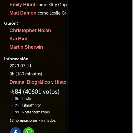
Emily Blunt
como Kitty Oppenheimer
Matt Damon
como Leslie Groves Jr.
Guión:
Christopher Nolan
Kai Bird
Martin Sherwin
Información:
2023-07-11
3h (180 minutos).
Drama
Biográfico
Historia
,
y
.
✮84
(40601 votos)
Imdb
86
Filmaffinity
74
Rottentomatoes
93
13 nominaciones 7 ganados.