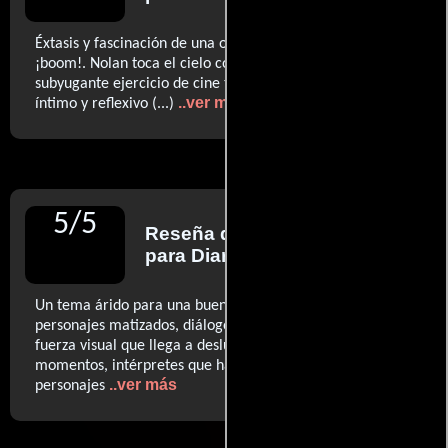
Éxtasis y fascinación de una obra maestra que hace
¡boom!. Nolan toca el cielo con un magnético y
subyugante ejercicio de cine tan espectacular como
..ver más
íntimo y reflexivo (...)
5
/
5
Reseña de
Carlos Boyero
para Diario El País
Un tema árido para una buena película. (...) posee clima,
personajes matizados, diálogos inteligentes, (...) una
fuerza visual que llega a deslumbrar en algunos
momentos, intérpretes que hacen creíbles a sus
..ver más
personajes