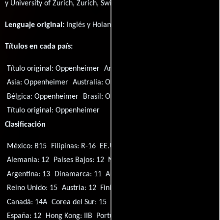
y University of Zurich, Zurich, Switzerland.
Lenguaje original:
Inglés
y
Holandés
.
Títulos en cada país:
Título original:
Oppenheimer
Argentina:
Oppenheimer
Asia:
Oppenheimer
Australia:
Oppenheimer
Bélgica:
Oppenheimer
Brasil:
Oppenheimer
Título original:
Oppenheimer
Clasificación
México: B15
Filipinas: R-16
EE.UU.: R
Canadá: G
Alemania: 12
Países Bajos: 12
Nueva Zelanda: M
Suecia: 11
Argentina: 13
Dinamarca: 11
Australia: MA15+
Japón: R15+
Reino Unido: 15
Austria: 12
Finlandia: K-12
Suiza: 12
Canadá: 14A
Corea del Sur: 15
Singapur: M18
Noruega: 12
España: 12
Hong Kong: IIB
Portugal: M/14
Brasil: 16
Chile: 14