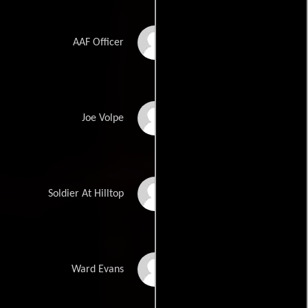
Jeremy John Wells
AAF Officer
Michael Andrew Baker
Joe Volpe
Drew Kenney
Soldier At Hilltop
John Gowans
Ward Evans