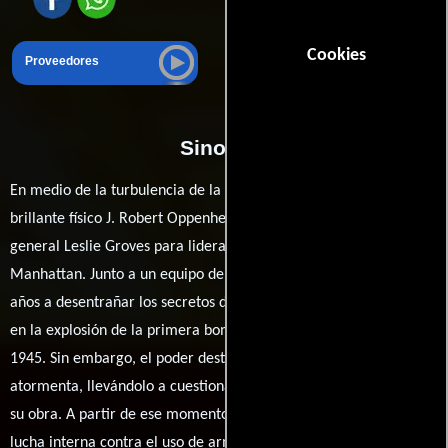
Cookies
Proveedores
Sinopsis
En medio de la turbulencia de la Segunda Guerra Mundial, el
brillante físico J. Robert Oppenheimer es designado por el
general Leslie Groves para liderar el enigmático Proyecto
Manhattan. Junto a un equipo de científicos, Oppenheimer dedica
años a desentrañar los secretos de la fisión nuclear, culminando
en la explosión de la primera bomba atómica el 16 de julio de
1945. Sin embargo, el poder destructivo de su creación lo
atormenta, llevándolo a cuestionar las repercusiones morales de
su obra. A partir de ese momento, su vida se convierte en una
lucha interna contra el uso de armas nucleares, marcando su