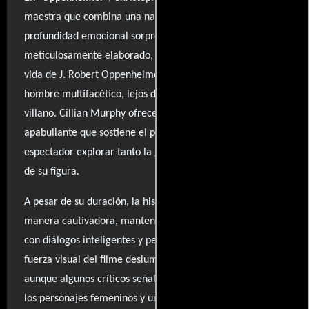
maestra que combina una narrativa compleja con una
profundidad emocional sorprendente. Con un guion
meticulosamente elaborado, la película se adentra en la
vida de J. Robert Oppenheimer, presentándolo como un
hombre multifacético, lejos de ser un simple héroe o
villano. Cillian Murphy ofrece una interpretación
apabullante que sostiene el peso del film, permitiendo al
espectador explorar tanto la grandeza como la tragedia
de su figura.
A pesar de su duración, la historia se despliega de
manera cautivadora, manteniendo un ritmo que atrapa
con diálogos inteligentes y personajes matizados. La
fuerza visual del filme deslumbra en varios momentos,
aunque algunos críticos señalan la falta de desarrollo en
los personajes femeninos y una cierta solemnidad que