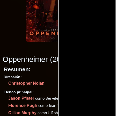
Oppenheimer
(2023)
Resumen:
Dirección:
Christopher Nolan
Elenco principal:
Jason Pfister
como Berkeley Student
Florence Pugh
como Jean Tatlock
Cillian Murphy
como J. Robert Oppenheimer