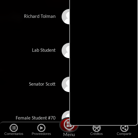
Tom Jenkins
Richard Tolman
Kyle Williams
Lab Student
Steven Houska
Senator Scott
Ansa Woo
Female Student #70
Comentarios
Proveedores
Créditos
Compartir
Menu