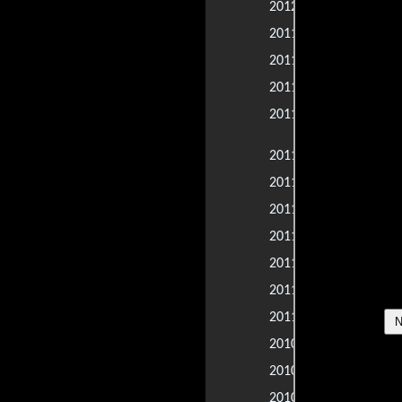
Final Cut: H
2012 |
Un zoológic
2011 |
Happy Feet 2
2011 |
Contagio
2011 |
A Decade of 
2011 |
Years of the
Los agentes 
2011 |
American Te
2011 |
Plan B
2011 |
Jerry Weintr
2011 |
Biografía no
2011 |
Temple de a
2011 |
Más allá de l
2011 |
NY Indies
2010 |
Delito intern
2010 |
Never Sleep
2010 |