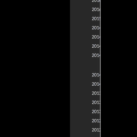
The Long Wa
2016 |
Dispatches f
2016 |
Misión Resc
2015 |
Interestelar
2014 |
The Man Who
2014 |
Un mundø c
2014 |
Extreme Real
2014 |
Weather, Cl
Security
The Starfis
2014 |
Operación 
2014 |
Elysium
2013 |
Behind the 
2013 |
Promised L
2013 |
Margaret
2012 |
Radioman
2012 |