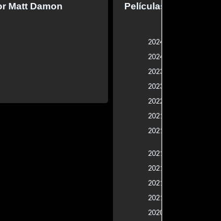
or Matt Damon
Películas en las que
The Instigat
2024 |
Amigos Imag
2024 |
Drive-Away 
2023 |
Oppenheime
2023 |
Thor: Amor 
2022 |
The Super B
2021 |
Answers to 
2021 |
About Clima
El Último Du
2021 |
Cuestión de
2021 |
Ni un paso e
2021 |
Clerk
2021 |
Served: Har
2020 |