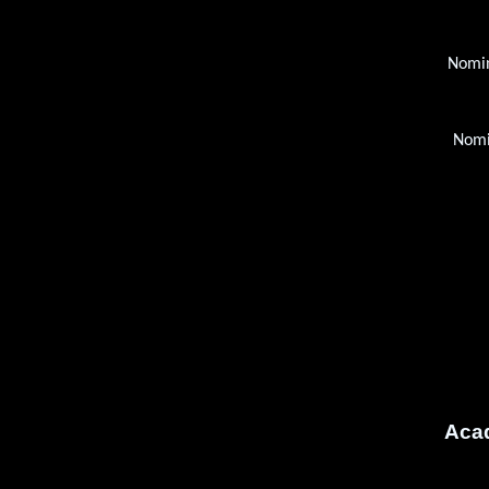
Nomin
Nomi
Acad