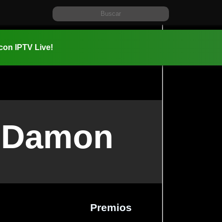
 con IPTV Live!
 Damon
Premios