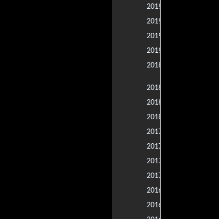
Brave Blue 
2019 |
Untouchabl
2019 |
Jay and Sil
2019 |
Contra lo im
2019 |
Beyond Boun
2018 |
Scandal
Ocean's 8: L
2018 |
Pequeña gra
2018 |
Robin Willi
2018 |
Suburbicon:
2017 |
Cashed Out
2017 |
Boston
2017 |
La gran mura
2017 |
Backpack Fu
2016 |
Jason Bour
2016 |