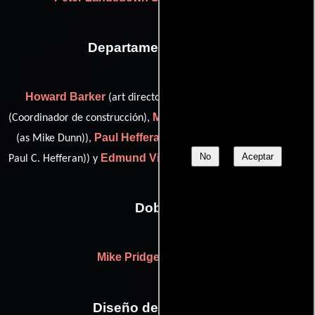
Departamento de arte
Howard Barker
Cal DiValerio
(art director: New York),
Michael Dunn
(Coordinador de construcción),
(property master
Paul Hefferan
(as Mike Dunn)),
(set decorator: New York (as
No
Aceptar
Edmund Villa
Paul C. Hefferan)) y
(Asistente de jefe de utilería)
Dobles
Mike Pridgen
(stunts (u))
Diseño de vestuario