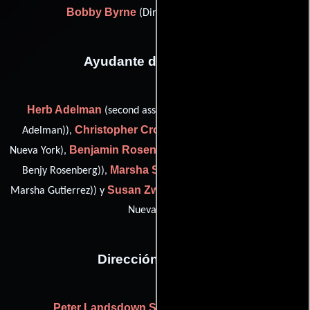
Bobby Byrne
(Director de fotografía)
Ayudante de dirección
Herb Adelman
(second assistant director (as Herbert S.
Christopher Cronyn
Adelman)),
(Asistente de dirección:
Benjamin Rosenberg
Nueva York),
(first assistant director (as
Marsha Scarbrough
Benjy Rosenberg)),
(dga trainee (as
Susan Zwerman
Marsha Gutierrez)) y
(Asistente de dirección:
Nueva York)
Dirección artística
Peter Landsdown Smith
((as Pete Smith))