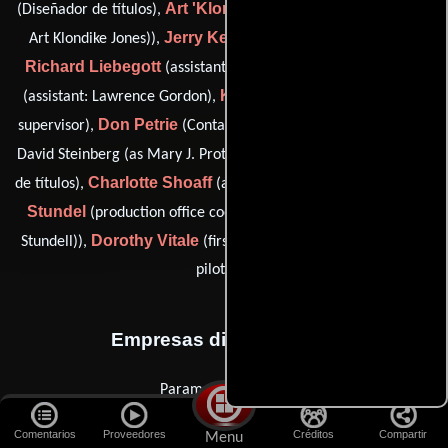
Art 'Klondike' Jones
(Diseñador de títulos),
(craft service (as
Jerry Ketcham
Art Klondike Jones)),
(planning consultant),
Richard Liebegott
Jody Merl
(assistant: Hank Moonjean),
Kathleen Newport
(assistant: Lawrence Gordon),
(Guionista
Don Petrie
Mary Proteau
supervisor),
(Contador),
(assistant:
Nina Saxon
David Steinberg (as Mary J. Proteau)),
(Diseñador
Charlotte Shoaff
Elaine
de títulos),
(assistant: Terry Liebling),
Stundel
(production office coordinator: New York (as Elaine
Dorothy Vitale
Al Cerullo
Stundell)),
(first aid) y
(helicopter
pilot (u))
Empresas distribuidoras
Paramount Pictures
Comentarios
Proveedores
Créditos
Compartir
Menu