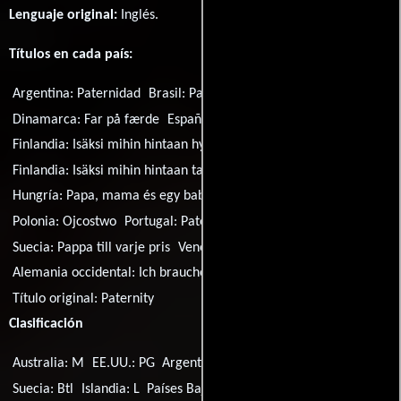
Lenguaje original:
Inglés
.
Títulos en cada país:
Argentina:
Paternidad
Brasil:
Paternidade
Dinamarca:
Far på færde
España:
Un padre fuera de serie
Finlandia:
Isäksi mihin hintaan hyvänsä
Finlandia:
Isäksi mihin hintaan tahansa
Hungría:
Papa, mama és egy baba
México:
Paternidad
Polonia:
Ojcostwo
Portugal:
Paternidade
Suecia:
Pappa till varje pris
Venezuela:
Paternidad
Alemania occidental:
Ich brauche einen Erben
Título original:
Paternity
Clasificación
Australia: M
EE.UU.: PG
Argentina: 13
Reino Unido: 15
Suecia: Btl
Islandia: L
Países Bajos: Al
Alemania occidental: 16