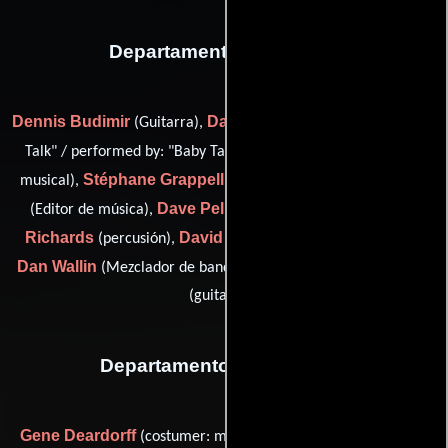
Departamento de musica
Dennis Budimir
David Frishberg
(Guitarra),
(lyrics by: "Baby
Snuff Garrett
Talk" / performed by: "Baby Talk"),
(Consultor
Stéphane Grappelli
Milton Lustig
musical),
(violin soloist),
Dave Pell
Emil
(Editor de música),
(Coordinador musical),
Richards
David Shire
(percusión),
(music by: "Baby Talk"),
Dan Wallin
Tommy Tedesco
(Mezclador de banda sonora) y
(guitar (u))
Departamento de vestuario
Gene Deardorff
Arlene Encell
(costumer: men),
(wardrobe