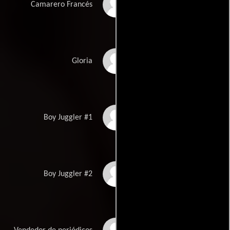
Roger Etienne
Camarero Francés
Susanna Dalton
Gloria
Jason Delgado
Boy Juggler #1
Aaron Jessup
Boy Juggler #2