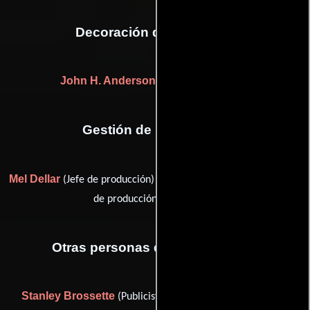
Decoración de escenario
John H. Anderson
((as John Anderson))
Gestión de producción
Mel Dellar
Lois Kramer Hartwick
(Jefe de producción) y
(Jefe
de producción: Nueva York)
Otras personas que participaron
Stanley Brossette
Bob Hickson
(Publicista de unidad),