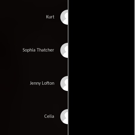
Paul Dooley
Kurt
Elizabeth Ashley
Sophia Thatcher
Lauren Hutton
Jenny Lofton
Juanita Moore
Celia