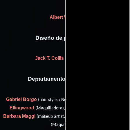
Albert Wolsky
Diseño de producción
Jack T. Collis
((as Jack Collis))
Departamento de maquillaje
Gabriel Borgo
Tom
(hair stylist: New York (as Gabe Borgo)),
Ellingwood
Lynda Gurasich
(Maquilladora),
(Estilista),
Barbara Maggi
Monty Westmore
(makeup artist: New York) y
(Maquilladora)