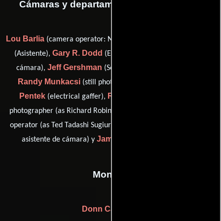
Cámaras y departamento de electricidad
Lou Barlia
Gerald H. Boatright
(camera operator: New York),
Gary R. Dodd
(Asistente),
(Encargado de equipamiento de
Jeff Gershman
cámara),
(Segundo asistente de cámara),
Randy Munkacsi
Doug
(still photographer: New York),
Pentek
Richard R. Robinson
(electrical gaffer),
(still
Ted T. Sugura
photographer (as Richard Robinson)),
(camera
Joseph E. Thibo
operator (as Ted Tadashi Sugiura)),
(Primer
James A. Dolan
asistente de cámara) y
(best boy (u))
Montaje
Donn Cambern