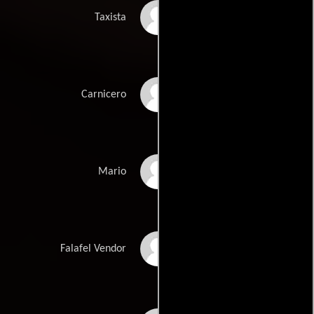
Alfie Wise
Taxista
Tony DiBenedetto
Carnicero
Dick Wieand
Mario
Eugene Troobnick
Falafel Vendor