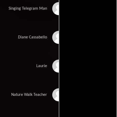
Murphy Dunne
Singing Telegram Man
Toni Kalem
Diane Cassabello
Kathy Bendett
Laurie
MacIntyre Dixon
Nature Walk Teacher