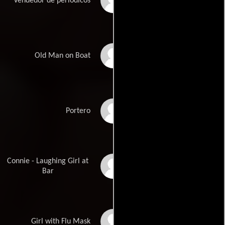
Frank Bongiorno
Vendedor de periódicos
Frank Hamilton
Old Man on Boat
James Harder
Portero
Connie - Laughing Girl at
Irena Ferris
Bar
Lee Ann Duffield
Girl with Flu Mask