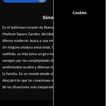
Cookies
Sinopsis
En el bullicioso corazón de Nueva York, un exitoso gerente de
Madison Square Garden, decidido a ser padre, enfrenta un
dilema moderno: busca a una mujer que lo ayude a tener un hijo
sin ninguna atadura emocional. Cuando contrata a una madre
sustituta, su vida toma un giro inesperado. A medida que ambos
navegan por las complejidades de su acuerdo, surgen
sentimientos ocultos y dilemas morales que desafían su visión de
la familia. En un mundo donde el amor y la conveniencia chocan,
descubrirán que las conexiones más profundas a menudo surgen
de las situaciones más inesperadas.