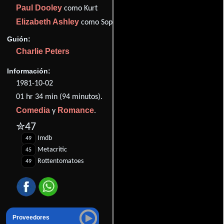
Paul Dooley
como Kurt
Elizabeth Ashley
como Sophia Thatcher
Guión:
Charlie Peters
Información:
1981-10-02
01 hr 34 min (94 minutos).
Comedia
Romance
y
.
✮47
Imdb
49
Metacritic
45
Rottentomatoes
49
Proveedores