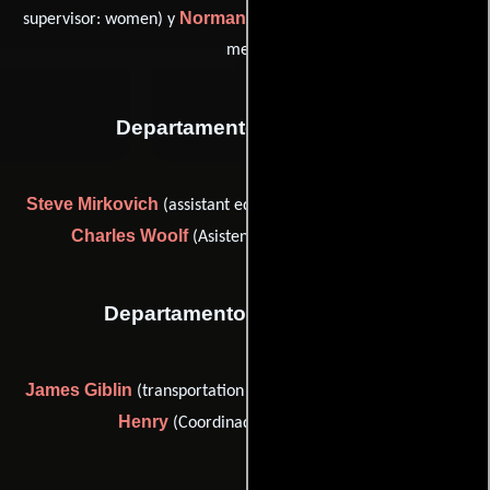
Norman Salling
supervisor: women) y
(wardrobe supervisor:
men)
Departamento de editorial
Steve Mirkovich
(assistant editor (as Steven J. Mirkovich)) y
Charles Woolf
(Asistente de editor de película)
Departamento de transporte
James Giblin
Dale
(transportation coordinator: New York) y
Henry
(Coordinador de transporte)