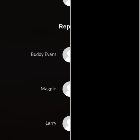
Reparto
Burt Reynolds
Buddy Evans
Beverly D'Angelo
Maggie
Norman Fell
Larry